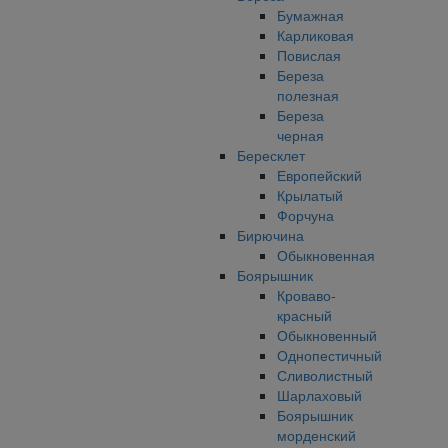
Бумажная
Карликовая
Повислая
Береза
полезная
Береза
черная
Бересклет
Европейский
Крылатый
Форчуна
Бирючина
Обыкновенная
Боярышник
Кроваво-
красный
Обыкновенный
Однопестичный
Сливолистный
Шарлаховый
Боярышник
морденский