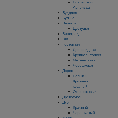
Боярышник
Арнольда
Буддлея
Бузина
Вейгела
Цветущая
Виноград
Вяз
Гортензия
Древовидная
Крупнолистовая
Метельчатая
Черешковая
Дерен
Белый и
Кроваво-
красный
Отпрысковый
Древогубец
Дуб
Красный
Черешчатый
Жасмин