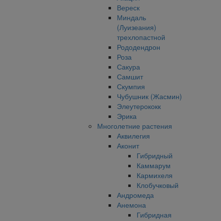
Вереск
Миндаль
(Луизеания)
трехлопастной
Рододендрон
Роза
Сакура
Самшит
Скумпия
Чубушник (Жасмин)
Элеутерококк
Эрика
Многолетние растения
Аквилегия
Аконит
Гибридный
Каммарум
Кармихеля
Клобучковый
Андромеда
Анемона
Гибридная