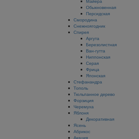
Майера
Обыкновенная
Персидская
Смородина
Снежноягодник
Спирея
Аргута
Березолистная
Ван-гутта
Ниппонская
Серая
Фрица
Японская
Стефанандра
Тополь
Тюльпанное дерево
Форзиция
Черемуха
Яблоня
Декоративная
Ясень
Абрикос
Акация