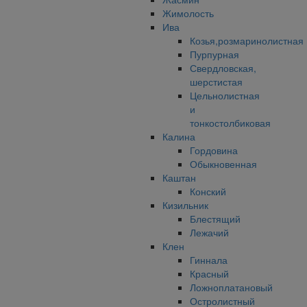
Жимолость
Ива
Козья,розмаринолистная
Пурпурная
Свердловская,
шерстистая
Цельнолистная
и
тонкостолбиковая
Калина
Гордовина
Обыкновенная
Каштан
Конский
Кизильник
Блестящий
Лежачий
Клен
Гиннала
Красный
Ложноплатановый
Остролистный