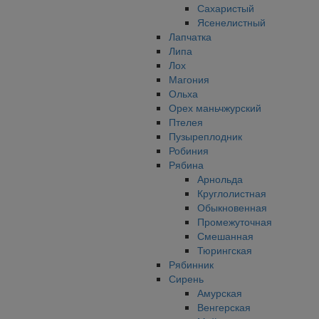
Сахаристый
Ясенелистный
Лапчатка
Липа
Лох
Магония
Ольха
Орех маньчжурский
Птелея
Пузыреплодник
Робиния
Рябина
Арнольда
Круглолистная
Обыкновенная
Промежуточная
Смешанная
Тюрингская
Рябинник
Сирень
Амурская
Венгерская