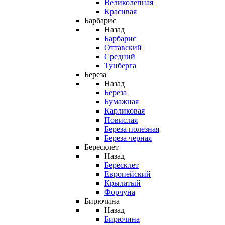
Великолепная
Красивая
Барбарис
Назад
Барбарис
Оттавский
Средний
Тунберга
Береза
Назад
Береза
Бумажная
Карликовая
Повислая
Береза полезная
Береза черная
Бересклет
Назад
Бересклет
Европейский
Крылатый
Форчуна
Бирючина
Назад
Бирючина