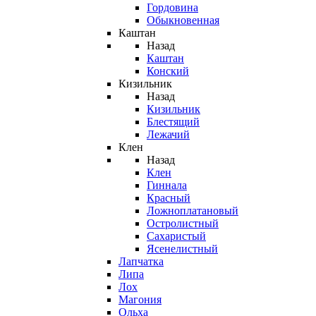
Гордовина
Обыкновенная
Каштан
Назад
Каштан
Конский
Кизильник
Назад
Кизильник
Блестящий
Лежачий
Клен
Назад
Клен
Гиннала
Красный
Ложноплатановый
Остролистный
Сахаристый
Ясенелистный
Лапчатка
Липа
Лох
Магония
Ольха