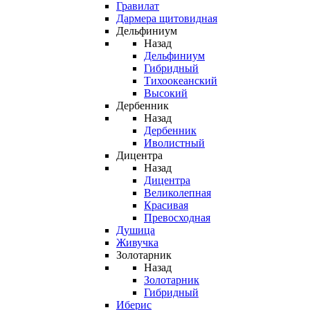
Гравилат
Дармера щитовидная
Дельфиниум
Назад
Дельфиниум
Гибридный
Тихоокеанский
Высокий
Дербенник
Назад
Дербенник
Иволистный
Дицентра
Назад
Дицентра
Великолепная
Красивая
Превосходная
Душица
Живучка
Золотарник
Назад
Золотарник
Гибридный
Иберис