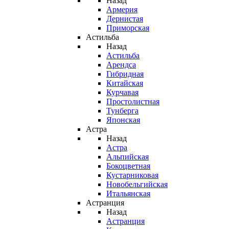
Назад
Армерия
Дернистая
Приморская
Астильба
Назад
Астильба
Арендса
Гибридная
Китайская
Курчавая
Простолистная
Тунберга
Японская
Астра
Назад
Астра
Альпийская
Бокоцветная
Кустарниковая
Новобельгийская
Итальянская
Астранция
Назад
Астранция