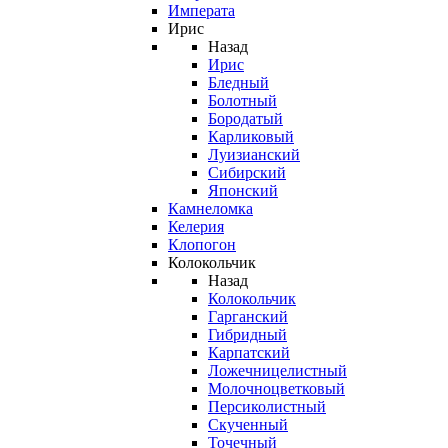
Императа
Ирис
Назад
Ирис
Бледный
Болотный
Бородатый
Карликовый
Луизианский
Сибирский
Японский
Камнеломка
Келерия
Клопогон
Колокольчик
Назад
Колокольчик
Гарганский
Гибридный
Карпатский
Ложечницелистный
Молочноцветковый
Персиколистный
Скученный
Точечный