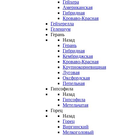
Гейхера
Американская
Гибридная
Кроваво-Красная
Гейхерелла
Гелениум
Герань
Назад
Герань
Гибридная
Кембриджская
Кроваво-Красная
Крупнокорневищная
Луговая
Оксфордская
Пепельная
Гипсофила
Назад
Гипсофила
Метельчатая
Горец
Назад
Горец
Виргинский
Мелкоголовый