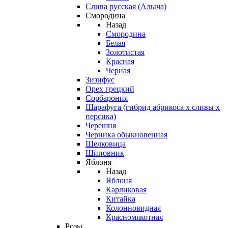
Слива русская (Алыча)
Смородина
Назад
Смородина
Белая
Золотистая
Красная
Черная
Зизифус
Орех грецкий
Сорбарония
Шарафуга (гибрид абрикоса х сливы х
персика)
Черешня
Черника обыкновенная
Шелковица
Шиповник
Яблоня
Назад
Яблоня
Карликовая
Китайка
Колонновидная
Красномякотная
Розы