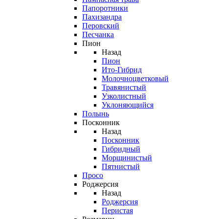
Папоротники
Пахизандра
Перовский
Песчанка
Пион
Назад
Пион
Ито-Гибрид
Молочноцветковый
Травянистый
Узколистный
Уклоняющийся
Полынь
Посконник
Назад
Посконник
Гибридный
Морщинистый
Пятнистый
Просо
Роджерсия
Назад
Роджерсия
Перистая