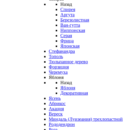
Назад
Спирея
Аргута
Березолистная
Ван-гутта
Ниппонская
Серая
Фрица
Японская
Стефанандра
Тополь
Тюльпанное дерево
Форзиция
Черемуха
Яблоня
Назад
Яблоня
Декоративная
Ясень
Абрикос
Акация
Вереск
Миндаль (Луизеания) трехлопастной
Рододендрон
Роза