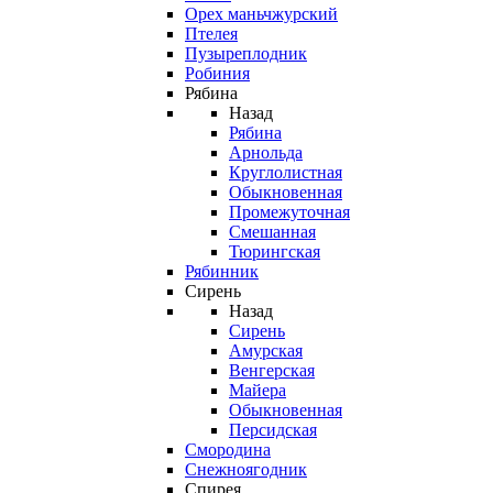
Орех маньчжурский
Птелея
Пузыреплодник
Робиния
Рябина
Назад
Рябина
Арнольда
Круглолистная
Обыкновенная
Промежуточная
Смешанная
Тюрингская
Рябинник
Сирень
Назад
Сирень
Амурская
Венгерская
Майера
Обыкновенная
Персидская
Смородина
Снежноягодник
Спирея