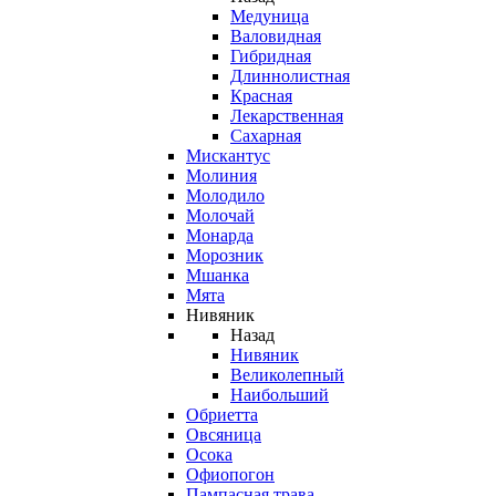
Медуница
Валовидная
Гибридная
Длиннолистная
Красная
Лекарственная
Сахарная
Мискантус
Молиния
Молодило
Молочай
Монарда
Морозник
Мшанка
Мята
Нивяник
Назад
Нивяник
Великолепный
Наибольший
Обриетта
Овсяница
Осока
Офиопогон
Пампасная трава