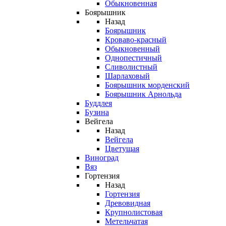
Обыкновенная
Боярышник
Назад
Боярышник
Кроваво-красный
Обыкновенный
Однопестичный
Сливолистный
Шарлаховый
Боярышник морденский
Боярышник Арнольда
Буддлея
Бузина
Вейгела
Назад
Вейгела
Цветущая
Виноград
Вяз
Гортензия
Назад
Гортензия
Древовидная
Крупнолистовая
Метельчатая