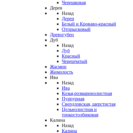
Черешковая
Дерен
Назад
Дерен
Белый и Кроваво-красный
Отпрысковый
Древогубец
Дуб
Назад
Дуб
Красный
Черешчатый
Жасмин
Жимолость
Ива
Назад
Ива
Козья,розмаринолистная
Пурпурная
Свердловская, шерстистая
Цельнолистная и
тонкостолбиковая
Калина
Назад
Калина