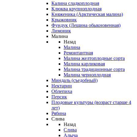
Калина сладкоплодная
Клюква крупноплодная
Княженика (Арктическая малина)
Крыжовник
Фундук (Лещина обыкновенная)
Лимоник
Малина
Назад
Малина
Ремонтантная
Малина желтоплодные сорта
Малина карликовая
Малина традиционные сорта
Малина черноплодная
Миндаль (съедобный)
Нектарин
Облепиха
Персик
Плодовые культуры (возраст старше 4
лет)
Рябина
Слива
Назад
Слива
Алыча