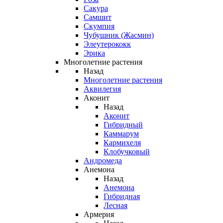
Сакура
Самшит
Скумпия
Чубушник (Жасмин)
Элеутерококк
Эрика
Многолетние растения
Назад
Многолетние растения
Аквилегия
Аконит
Назад
Аконит
Гибридный
Каммарум
Кармихеля
Клобучковый
Андромеда
Анемона
Назад
Анемона
Гибридная
Лесная
Армерия