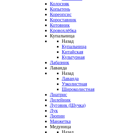
Колосняк
Копытень
Кореопсис
Короставник
Котовник
Кровохлёбка
Купальница
Назад
Купальница
Китайская
Культурная
Лабазник
Лаванда
Назад
Лаванда
Узколистная
Широколистная
Лиатрис
Лилейник
Луговик (Щучка)
Лук
Люпин
Манжетка
Медуница
Назад