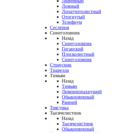
Линейный
Ложный
Лопатчотолистный
Отогнутый
Телефиум
Сеслерия
Синеголовник
Назад
Синеголовник
Гиганский
Плосколистный
Синеголовник
Страусник
Тиарелла
Тимьян
Назад
Тимьян
Лимоннопахнущий
Обыкновенный
Ранний
Трясунка
Тысячелистник
Назад
Тысячелистник
Обыкновенный