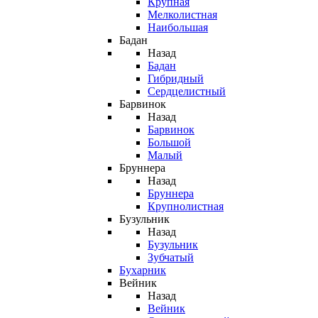
Крупная
Мелколистная
Наибольшая
Бадан
Назад
Бадан
Гибридный
Сердцелистный
Барвинок
Назад
Барвинок
Большой
Малый
Бруннера
Назад
Бруннера
Крупнолистная
Бузульник
Назад
Бузульник
Зубчатый
Бухарник
Вейник
Назад
Вейник