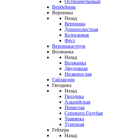
Остроцветковый
Вербейник
Вероника
Назад
Вероника
Длиннолистная
Колосковая
Фёст
Вероникаструм
Волжанка
Назад
Волжанка
Двудомная
Низкорослая
Гайлардия
Гвоздика
Назад
Гвоздика
Альпийская
Перистая
Серовато-Голубая
Травянка
Турецкая
Гейхера
Назад