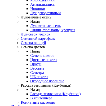
Многолетники
Амарилиллисы
Новинки
Лук декоративный
Луковичные осень
Назад
Луковичные осень
Лилии, тюльпаны, крокусы
Лук-севок, чеснок
Семенной картофель
Семена овощей
Семена цветов
Назад
Семена цветов
Цветные пакеты
Профи
Весовые
Семетра
Ч/Б пакеты
Огородное изобилие
Рассада земляники (Клубники)
Назад
Рассада земляники (Клубники)
В контейнере
Комнатные растения