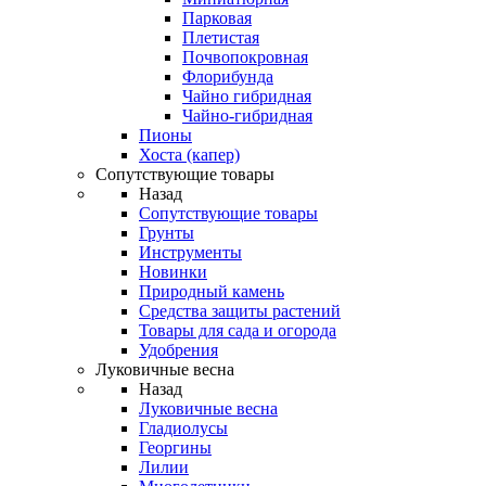
Парковая
Плетистая
Почвопокровная
Флорибунда
Чайно гибридная
Чайно-гибридная
Пионы
Хоста (капер)
Сопутствующие товары
Назад
Сопутствующие товары
Грунты
Инструменты
Новинки
Природный камень
Средства защиты растений
Товары для сада и огорода
Удобрения
Луковичные весна
Назад
Луковичные весна
Гладиолусы
Георгины
Лилии