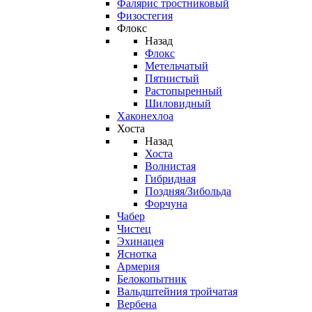
Фалярис тростниковый
Физостегия
Флокс
Назад
Флокс
Метельчатый
Пятнистый
Растопыренный
Шиловидный
Хаконехлоа
Хоста
Назад
Хоста
Волнистая
Гибридная
Поздняя/Зибольда
Форчуна
Чабер
Чистец
Эхинацея
Яснотка
Армерия
Белокопытник
Вальдштейния тройчатая
Вербена