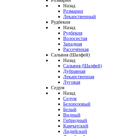
Розмарин
Назад
Розмарин
Лекарственный
Рудбекия
Назад
Рудбекия
Волосистая
Западная
Рассечённая
Сальвия (Шалфей)
Назад
Сальвия (Шалфей)
Дубравная
Лекарственная
Луговая
Седум
Назад
Седум
Белорозовый
Белый
Видный
Гибридный
Камчатский
Лидийский