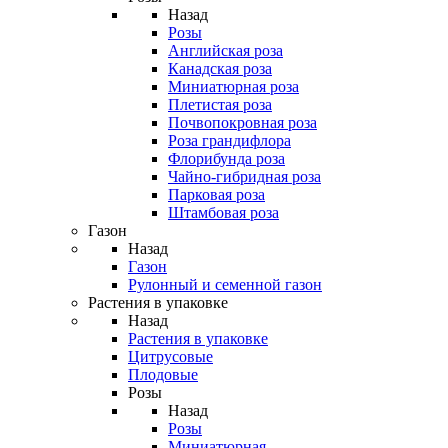
Назад
Розы
Английская роза
Канадская роза
Миниатюрная роза
Плетистая роза
Почвопокровная роза
Роза грандифлора
Флорибунда роза
Чайно-гибридная роза
Парковая роза
Штамбовая роза
Газон
Назад
Газон
Рулонный и семенной газон
Растения в упаковке
Назад
Растения в упаковке
Цитрусовые
Плодовые
Розы
Назад
Розы
Миниатюрная