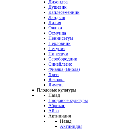
Дихондра
Душевик
Каплесеменник
Ландыш
Лилия
Ожика
Осмунда
Пеннисетум
Перловник
Петуния
Пиретрум
Серобородник
Синейлезис
Фиалка (Виола)
Хрен
Ясколка
Ячмень
Плодовые культуры
Назад
Плодовые культуры
Абрикос
Айва
Актинидия
Назад
Актинидия