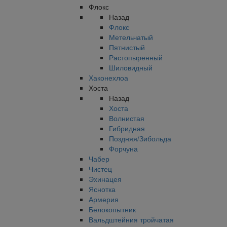
Флокс
Назад
Флокс
Метельчатый
Пятнистый
Растопыренный
Шиловидный
Хаконехлоа
Хоста
Назад
Хоста
Волнистая
Гибридная
Поздняя/Зибольда
Форчуна
Чабер
Чистец
Эхинацея
Яснотка
Армерия
Белокопытник
Вальдштейния тройчатая