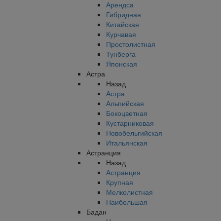
Арендса
Гибридная
Китайская
Курчавая
Простолистная
Тунберга
Японская
Астра
Назад
Астра
Альпийская
Бокоцветная
Кустарниковая
Новобельгийская
Итальянская
Астранция
Назад
Астранция
Крупная
Мелколистная
Наибольшая
Бадан