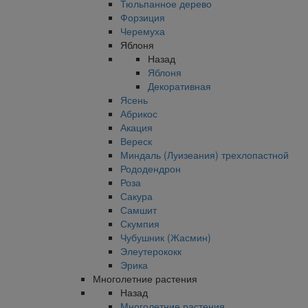
Тюльпанное дерево
Форзиция
Черемуха
Яблоня
Назад
Яблоня
Декоративная
Ясень
Абрикос
Акация
Вереск
Миндаль (Луизеания) трехлопастной
Рододендрон
Роза
Сакура
Самшит
Скумпия
Чубушник (Жасмин)
Элеутерококк
Эрика
Многолетние растения
Назад
Многолетние растения