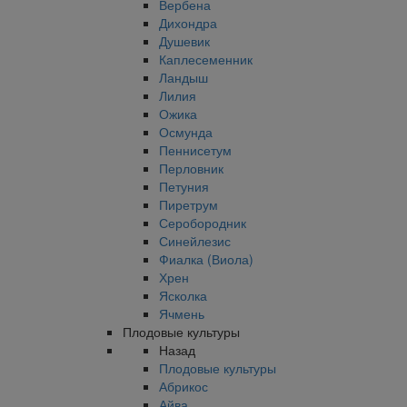
Вербена
Дихондра
Душевик
Каплесеменник
Ландыш
Лилия
Ожика
Осмунда
Пеннисетум
Перловник
Петуния
Пиретрум
Серобородник
Синейлезис
Фиалка (Виола)
Хрен
Ясколка
Ячмень
Плодовые культуры
Назад
Плодовые культуры
Абрикос
Айва