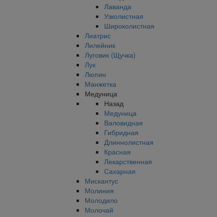
Лаванда
Узколистная
Широколистная
Лиатрис
Лилейник
Луговик (Щучка)
Лук
Люпин
Манжетка
Медуница
Назад
Медуница
Валовидная
Гибридная
Длиннолистная
Красная
Лекарственная
Сахарная
Мискантус
Молиния
Молодило
Молочай