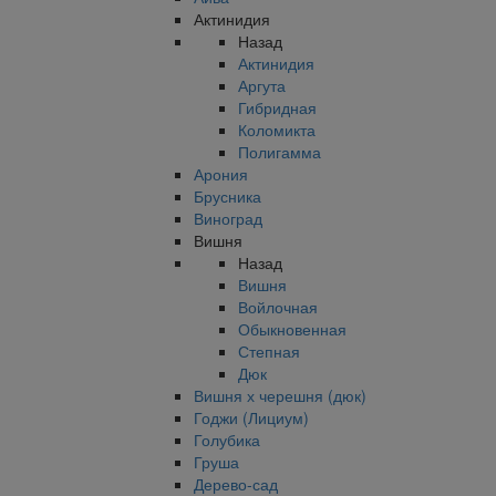
Актинидия
Назад
Актинидия
Аргута
Гибридная
Коломикта
Полигамма
Арония
Брусника
Виноград
Вишня
Назад
Вишня
Войлочная
Обыкновенная
Степная
Дюк
Вишня х черешня (дюк)
Годжи (Лициум)
Голубика
Груша
Дерево-сад