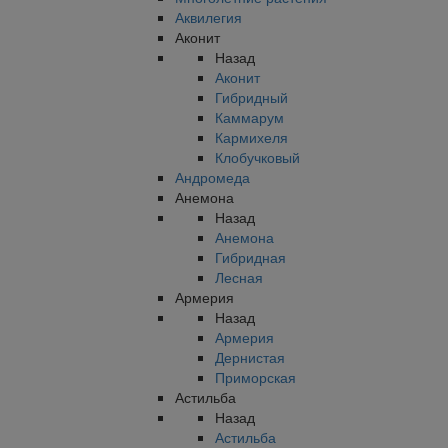
Аквилегия
Аконит
Назад
Аконит
Гибридный
Каммарум
Кармихеля
Клобучковый
Андромеда
Анемона
Назад
Анемона
Гибридная
Лесная
Армерия
Назад
Армерия
Дернистая
Приморская
Астильба
Назад
Астильба