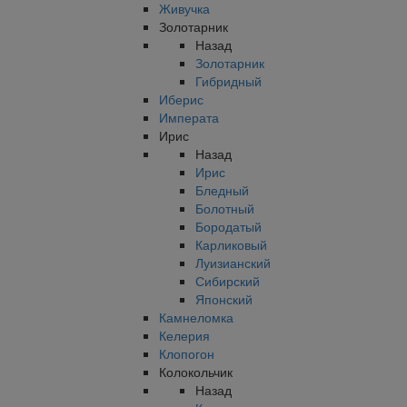
Живучка
Золотарник
Назад
Золотарник
Гибридный
Иберис
Императа
Ирис
Назад
Ирис
Бледный
Болотный
Бородатый
Карликовый
Луизианский
Сибирский
Японский
Камнеломка
Келерия
Клопогон
Колокольчик
Назад