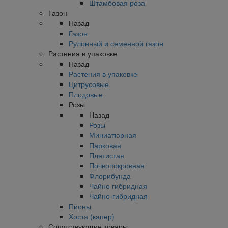
Штамбовая роза
Газон
Назад
Газон
Рулонный и семенной газон
Растения в упаковке
Назад
Растения в упаковке
Цитрусовые
Плодовые
Розы
Назад
Розы
Миниатюрная
Парковая
Плетистая
Почвопокровная
Флорибунда
Чайно гибридная
Чайно-гибридная
Пионы
Хоста (капер)
Сопутствующие товары