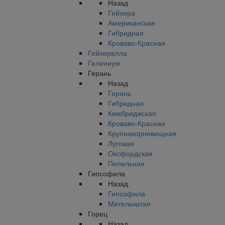
Назад
Гейхера
Американская
Гибридная
Кроваво-Красная
Гейхерелла
Гелениум
Герань
Назад
Герань
Гибридная
Кембриджская
Кроваво-Красная
Крупнокорневищная
Луговая
Оксфордская
Пепельная
Гипсофила
Назад
Гипсофила
Метельчатая
Горец
Назад