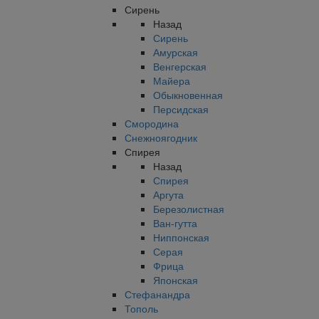
Сирень
Назад
Сирень
Амурская
Венгерская
Майера
Обыкновенная
Персидская
Смородина
Снежноягодник
Спирея
Назад
Спирея
Аргута
Березолистная
Ван-гутта
Ниппонская
Серая
Фрица
Японская
Стефанандра
Тополь