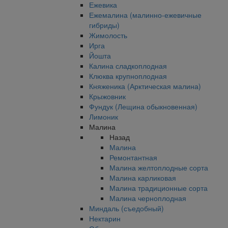
Ежевика
Ежемалина (малинно-ежевичные
гибриды)
Жимолость
Ирга
Йошта
Калина сладкоплодная
Клюква крупноплодная
Княженика (Арктическая малина)
Крыжовник
Фундук (Лещина обыкновенная)
Лимоник
Малина
Назад
Малина
Ремонтантная
Малина желтоплодные сорта
Малина карликовая
Малина традиционные сорта
Малина черноплодная
Миндаль (съедобный)
Нектарин