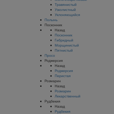
Травянистый
Узколистный
Уклоняющийся
Полынь
Посконник
Назад
Посконник
Гибридный
Морщинистый
Пятнистый
Просо
Роджерсия
Назад
Роджерсия
Перистая
Розмарин
Назад
Розмарин
Лекарственный
Рудбекия
Назад
Рудбекия