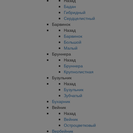
Назад
Бадан
Гибридный
Сердцелистный
Барвинок
Назад
Барвинок
Большой
Малый
Бруннера
Назад
Бруннера
Крупнолистная
Бузульник
Назад
Бузульник
Зубчатый
Бухарник
Вейник
Назад
Вейник
Остроцветковый
Вербейник