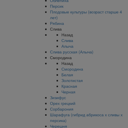
Облепиха
Персик
Плодовые культуры (возраст старше 4
лет)
Рябина
Слива
Назад
Слива
Алыча
Слива русская (Алыча)
Смородина
Назад
Смородина
Белая
Золотистая
Красная
Черная
Зизифус
Орех грецкий
Сорбарония
Шарафуга (гибрид абрикоса х сливы х
персика)
Черешня