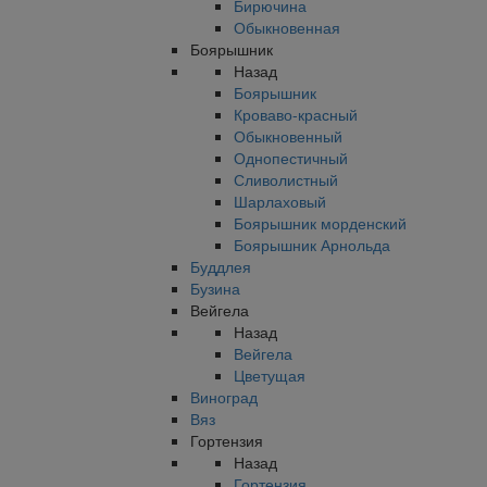
Бирючина
Обыкновенная
Боярышник
Назад
Боярышник
Кроваво-красный
Обыкновенный
Однопестичный
Сливолистный
Шарлаховый
Боярышник морденский
Боярышник Арнольда
Буддлея
Бузина
Вейгела
Назад
Вейгела
Цветущая
Виноград
Вяз
Гортензия
Назад
Гортензия