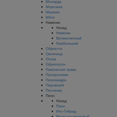
Монарда
Морозник
Мшанка
Мята
Нивяник
Назад
Нивяник
Великолепный
Наибольший
Обриетта
Овсяница
Осока
Офиопогон
Пампасная трава
Папоротники
Пахизандра
Перовский
Песчанка
Пион
Назад
Пион
Ито-Гибрид
Молочноцветковый