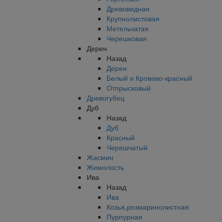
Древовидная
Крупнолистовая
Метельчатая
Черешковая
Дерен
Назад
Дерен
Белый и Кроваво-красный
Отпрысковый
Древогубец
Дуб
Назад
Дуб
Красный
Черешчатый
Жасмин
Жимолость
Ива
Назад
Ива
Козья,розмаринолистная
Пурпурная