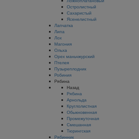
Ложноплатановый
Остролистный
Сахаристый
Ясенелистный
Лапчатка
Липа
Лох
Магония
Ольха
Орех маньчжурский
Птелея
Пузыреплодник
Робиния
Рябина
Назад
Рябина
Арнольда
Круглолистная
Обыкновенная
Промежуточная
Смешанная
Тюрингская
Рябинник