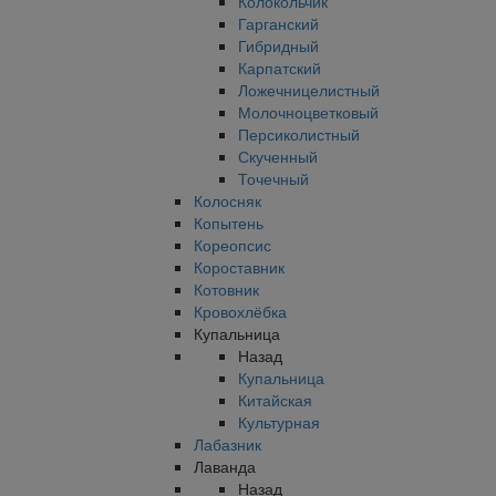
Колокольчик
Гарганский
Гибридный
Карпатский
Ложечницелистный
Молочноцветковый
Персиколистный
Скученный
Точечный
Колосняк
Копытень
Кореопсис
Короставник
Котовник
Кровохлёбка
Купальница
Назад
Купальница
Китайская
Культурная
Лабазник
Лаванда
Назад