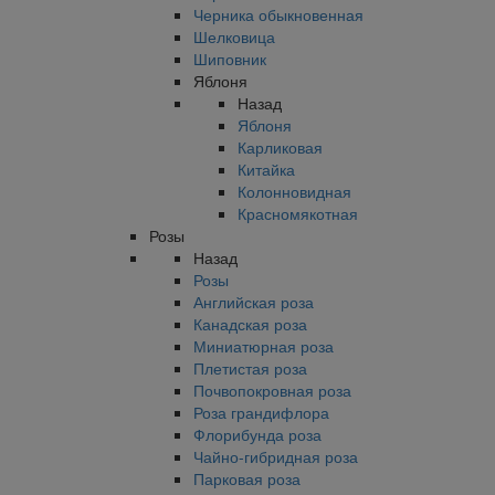
Черника обыкновенная
Шелковица
Шиповник
Яблоня
Назад
Яблоня
Карликовая
Китайка
Колонновидная
Красномякотная
Розы
Назад
Розы
Английская роза
Канадская роза
Миниатюрная роза
Плетистая роза
Почвопокровная роза
Роза грандифлора
Флорибунда роза
Чайно-гибридная роза
Парковая роза