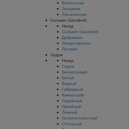
Волосистая
Западная
Рассечённая
Сальвия (Шалфей)
Назад
Сальвия (Шалфей)
Дубравная
Лекарственная
Луговая
Седум
Назад
Седум
Белорозовый
Белый
Видный
Гибридный
Камчатский
Лидийский
Линейный
Ложный
Лопатчотолистный
Отогнутый