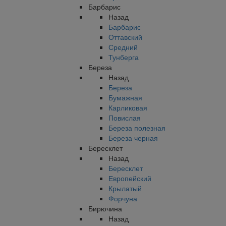
Барбарис
Назад
Барбарис
Оттавский
Средний
Тунберга
Береза
Назад
Береза
Бумажная
Карликовая
Повислая
Береза полезная
Береза черная
Бересклет
Назад
Бересклет
Европейский
Крылатый
Форчуна
Бирючина
Назад