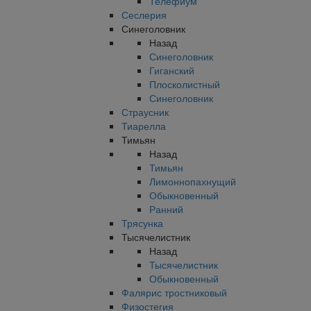
Телефиум
Сеслерия
Синеголовник
Назад
Синеголовник
Гиганский
Плосколистный
Синеголовник
Страусник
Тиарелла
Тимьян
Назад
Тимьян
Лимоннопахнущий
Обыкновенный
Ранний
Трясунка
Тысячелистник
Назад
Тысячелистник
Обыкновенный
Фалярис тростниковый
Физостегия