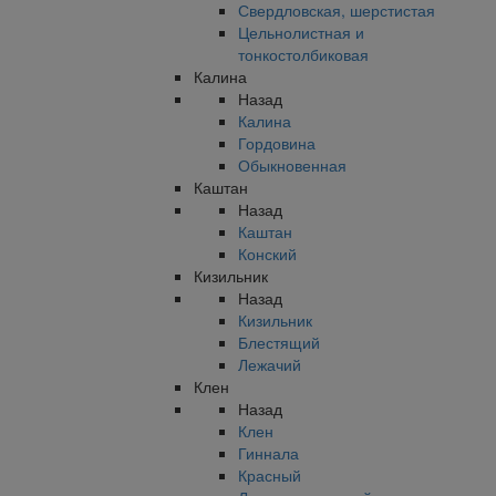
Свердловская, шерстистая
Цельнолистная и
тонкостолбиковая
Калина
Назад
Калина
Гордовина
Обыкновенная
Каштан
Назад
Каштан
Конский
Кизильник
Назад
Кизильник
Блестящий
Лежачий
Клен
Назад
Клен
Гиннала
Красный