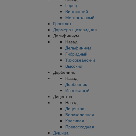
Горец
Виргинский
Мелкоголовый
Гравилат
Дармера щитовидная
Дельфиниум
Назад
Дельфиниум
Гибридный
Тихоокеанский
Высокий
Дербенник
Назад
Дербенник
Иволистный
Дицентра
Назад
Дицентра
Великолепная
Красивая
Превосходная
Душица