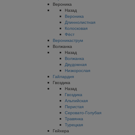
Вероника
Назад
Вероника
Длиннолистная
Колосковая
Фёст
Вероникаструм
Волжанка
Назад
Волжанка
Двудомная
Низкорослая
Гайлардия
Гвоздика
Назад
Гвоздика
Альпийская
Перистая
Серовато-Голубая
Травянка
Турецкая
Гейхера