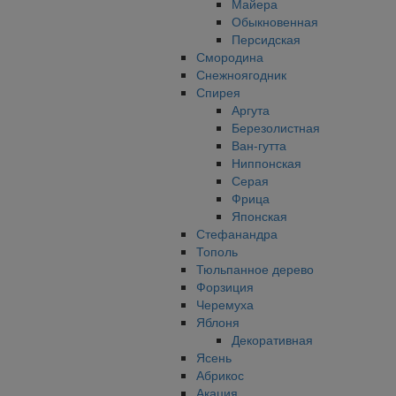
Майера
Обыкновенная
Персидская
Смородина
Снежноягодник
Спирея
Аргута
Березолистная
Ван-гутта
Ниппонская
Серая
Фрица
Японская
Стефанандра
Тополь
Тюльпанное дерево
Форзиция
Черемуха
Яблоня
Декоративная
Ясень
Абрикос
Акация