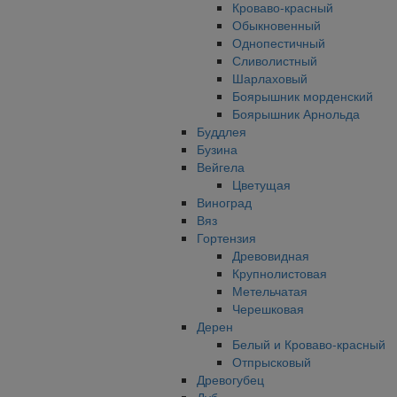
Кроваво-красный
Обыкновенный
Однопестичный
Сливолистный
Шарлаховый
Боярышник морденский
Боярышник Арнольда
Буддлея
Бузина
Вейгела
Цветущая
Виноград
Вяз
Гортензия
Древовидная
Крупнолистовая
Метельчатая
Черешковая
Дерен
Белый и Кроваво-красный
Отпрысковый
Древогубец