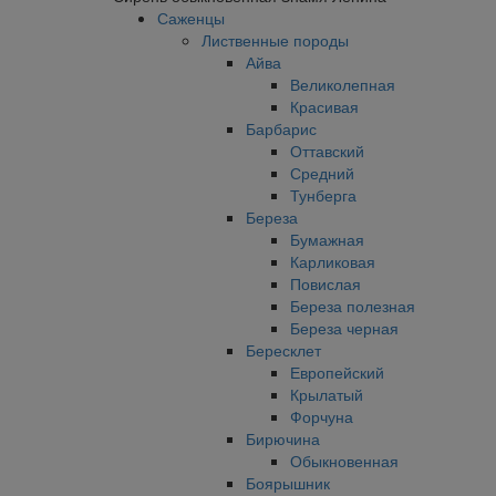
Саженцы
Лиственные породы
Айва
Великолепная
Красивая
Барбарис
Оттавский
Средний
Тунберга
Береза
Бумажная
Карликовая
Повислая
Береза полезная
Береза черная
Бересклет
Европейский
Крылатый
Форчуна
Бирючина
Обыкновенная
Боярышник