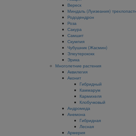
Вереск
Миндаль (Луизеания) трехлопаст
Рододендрон
Роза
Сакура
Самшит
Скумпия
Чубушник (Жасмин)
Элеутерококк
Эрика
Многолетние растения
Аквилегия
Аконит
Гибридный
Каммарум
Кармихеля
Клобучковый
Андромеда
Анемона
Гибридная
Лесная
Армерия