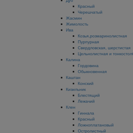
Дуб
Красный
Черешчатый
Жасмин
Жимолость
Ива
Козья,розмаринолистная
Пурпурная
Свердловская, шерстистая
Цельнолистная и тонкостол
Калина
Гордовина
Обыкновенная
Каштан
Конский
Кизильник
Блестящий
Лежачий
Клен
Гиннала
Красный
Ложноплатановый
Остролистный