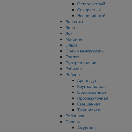
Остролистный
Сахаристый
Ясенелистный
Лапчатка
Липа
Лох
Магония
Ольха
Орех маньчжурский
Птелея
Пузыреплодник
Робиния
Рябина
Арнольда
Круглолистная
Обыкновенная
Промежуточная
Смешанная
Тюрингская
Рябинник
Сирень
Амурская