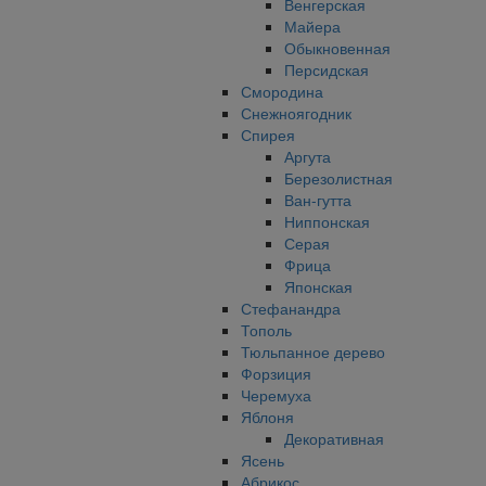
Венгерская
Майера
Обыкновенная
Персидская
Смородина
Снежноягодник
Спирея
Аргута
Березолистная
Ван-гутта
Ниппонская
Серая
Фрица
Японская
Стефанандра
Тополь
Тюльпанное дерево
Форзиция
Черемуха
Яблоня
Декоративная
Ясень
Абрикос