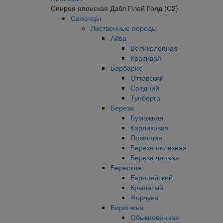
Спирея японская Дабл Плей Голд (С2)
Саженцы
Лиственные породы
Айва
Великолепная
Красивая
Барбарис
Оттавский
Средний
Тунберга
Береза
Бумажная
Карликовая
Повислая
Береза полезная
Береза черная
Бересклет
Европейский
Крылатый
Форчуна
Бирючина
Обыкновенная