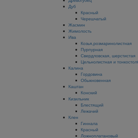
Древогубец
Дуб
Красный
Черешчатый
Жасмин
Жимолость
Ива
Козья,розмаринолистная
Пурпурная
Свердловская, шерстистая
Цельнолистная и тонкостол
Калина
Гордовина
Обыкновенная
Каштан
Конский
Кизильник
Блестящий
Лежачий
Клен
Гиннала
Красный
Ложноплатановый