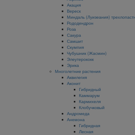
Акация
Вереск
Миндаль (Луизеания) трехлопаст
Рододендрон
Роза
Сакура
Самшит
Скумпия
Чубушник (Жасмин)
Элеутерококк
Эрика
Многолетние растения
Аквилегия
Аконит
Гибридный
Каммарум
Кармихеля
Клобучковый
Андромеда
Анемона
Гибридная
Лесная