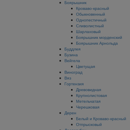
Боярышник
Кроваво-красный
Обыкновенный
Однопестичный
Сливолистный
Шарлаховый
Боярышник морденский
Боярышник Арнольда
Буддлея
Бузина
Вейгела
Цветущая
Виноград
Вяз
Гортензия
Древовидная
Крупнолистовая
Метельчатая
Черешковая
Дерен
Белый и Кроваво-красный
Отпрысковый