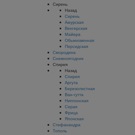
Сирень
Назад
Сирень
Амурская
Венгерская
Майера
Обыкновенная
Персидская
Смородина
Снежноягодник
Спирея
Назад
Спирея
Аргута
Березолистная
Ван-гутта
Ниппонская
Серая
Фрица
Японская
Стефанандра
Тополь