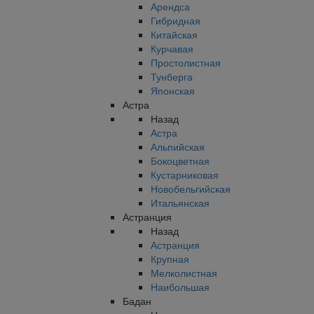
Арендса
Гибридная
Китайская
Курчавая
Простолистная
Тунберга
Японская
Астра
Назад
Астра
Альпийская
Бокоцветная
Кустарниковая
Новобельгийская
Итальянская
Астранция
Назад
Астранция
Крупная
Мелколистная
Наибольшая
Бадан