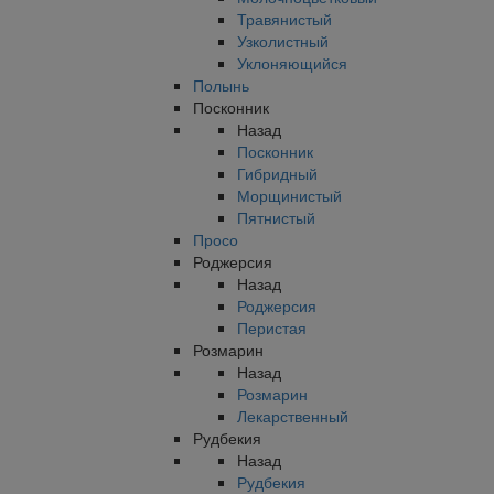
Травянистый
Узколистный
Уклоняющийся
Полынь
Посконник
Назад
Посконник
Гибридный
Морщинистый
Пятнистый
Просо
Роджерсия
Назад
Роджерсия
Перистая
Розмарин
Назад
Розмарин
Лекарственный
Рудбекия
Назад
Рудбекия