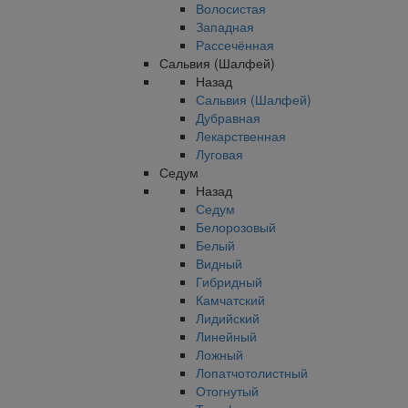
Волосистая
Западная
Рассечённая
Сальвия (Шалфей)
Назад
Сальвия (Шалфей)
Дубравная
Лекарственная
Луговая
Седум
Назад
Седум
Белорозовый
Белый
Видный
Гибридный
Камчатский
Лидийский
Линейный
Ложный
Лопатчотолистный
Отогнутый