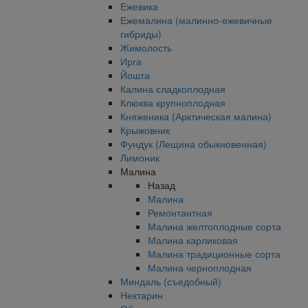
Ежевика
Ежемалина (малинно-ежевичные
гибриды)
Жимолость
Ирга
Йошта
Калина сладкоплодная
Клюква крупноплодная
Княженика (Арктическая малина)
Крыжовник
Фундук (Лещина обыкновенная)
Лимоник
Малина
Назад
Малина
Ремонтантная
Малина желтоплодные сорта
Малина карликовая
Малина традиционные сорта
Малина черноплодная
Миндаль (съедобный)
Нектарин