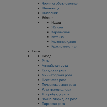
Черника обыкновенная
Шелковица
Шиповник
Яблоня
Назад
Яблоня
Карликовая
Китайка
Колонновидная
Красномякотная
Розы
Назад
Розы
Английская роза
Канадская роза
Миниатюрная роза
Плетистая роза
Почвопокровная роза
Роза грандифлора
Флорибунда роза
Чайно-гибридная роза
Парковая роза