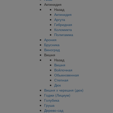
Актинидия
Назад
Актинидия
Аргута
Гибридная
Коломикта
Полигамма
Арония
Брусника
Виноград
Вишня
Назад
Вишня
Войлочная
Обыкновенная
Степная
Дюк
Вишня х черешня (дюк)
Годжи (Лициум)
Голубика
Груша
Дерево-сад