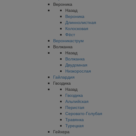
Вероника
Назад
Вероника
Длиннолистная
Колосковая
Фёст
Вероникаструм
Волжанка
Назад
Волжанка
Двудомная
Низкорослая
Гайлардия
Гвоздика
Назад
Гвоздика
Альпийская
Перистая
Серовато-Голубая
Травянка
Турецкая
Гейхера