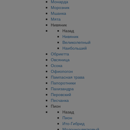
Монарда
Морозник
Мшанка
Мята
Нивяник
Назад
Нивяник
Великолепный
Наибольший
Обриетта
Овсяница
Осока
Офиопогон
Пампасная трава
Папоротники
Пахизандра
Перовский
Песчанка
Пион
Назад
Пион
Ито-Гибрид
Молочноцветковый