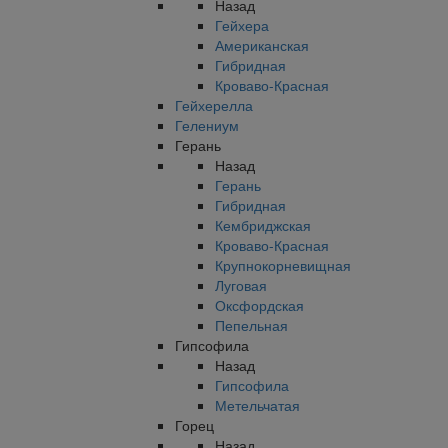
Назад
Гейхера
Американская
Гибридная
Кроваво-Красная
Гейхерелла
Гелениум
Герань
Назад
Герань
Гибридная
Кембриджская
Кроваво-Красная
Крупнокорневищная
Луговая
Оксфордская
Пепельная
Гипсофила
Назад
Гипсофила
Метельчатая
Горец
Назад