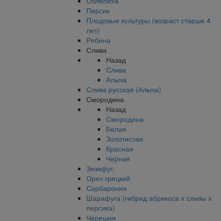
Облепиха
Персик
Плодовые культуры (возраст старше 4
лет)
Рябина
Слива
Назад
Слива
Алыча
Слива русская (Алыча)
Смородина
Назад
Смородина
Белая
Золотистая
Красная
Черная
Зизифус
Орех грецкий
Сорбарония
Шарафуга (гибрид абрикоса х сливы х
персика)
Черешня