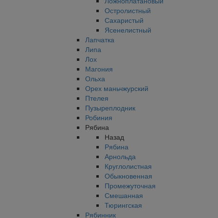
Ложноплатановый
Остролистный
Сахаристый
Ясенелистный
Лапчатка
Липа
Лох
Магония
Ольха
Орех маньчжурский
Птелея
Пузыреплодник
Робиния
Рябина
Назад
Рябина
Арнольда
Круглолистная
Обыкновенная
Промежуточная
Смешанная
Тюрингская
Рябинник