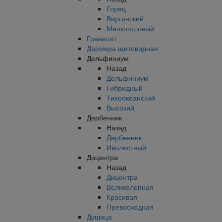
Горец
Виргинский
Мелкоголовый
Гравилат
Дармера щитовидная
Дельфиниум
Назад
Дельфиниум
Гибридный
Тихоокеанский
Высокий
Дербенник
Назад
Дербенник
Иволистный
Дицентра
Назад
Дицентра
Великолепная
Красивая
Превосходная
Душица