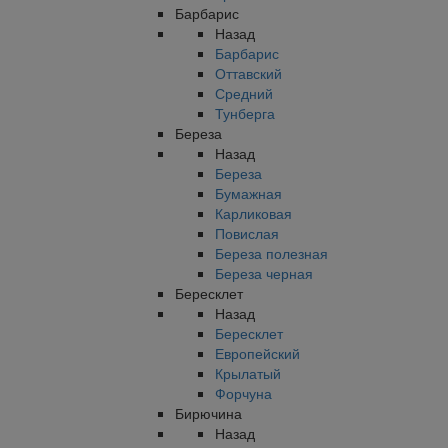
Барбарис
Назад
Барбарис
Оттавский
Средний
Тунберга
Береза
Назад
Береза
Бумажная
Карликовая
Повислая
Береза полезная
Береза черная
Бересклет
Назад
Бересклет
Европейский
Крылатый
Форчуна
Бирючина
Назад