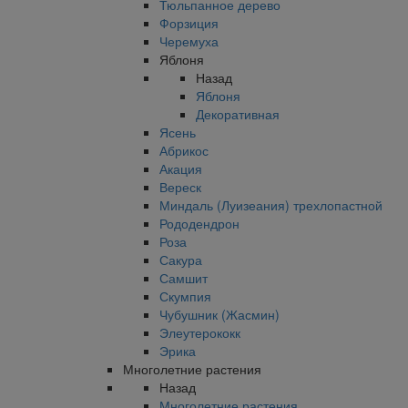
Тюльпанное дерево
Форзиция
Черемуха
Яблоня
Назад
Яблоня
Декоративная
Ясень
Абрикос
Акация
Вереск
Миндаль (Луизеания) трехлопастной
Рододендрон
Роза
Сакура
Самшит
Скумпия
Чубушник (Жасмин)
Элеутерококк
Эрика
Многолетние растения
Назад
Многолетние растения