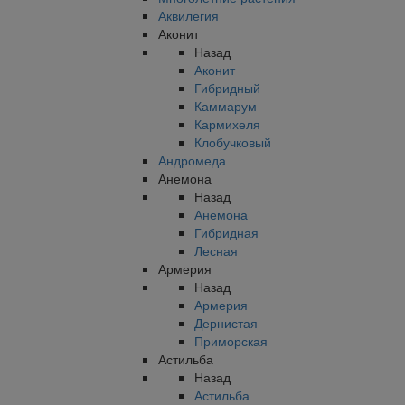
Аквилегия
Аконит
Назад
Аконит
Гибридный
Каммарум
Кармихеля
Клобучковый
Андромеда
Анемона
Назад
Анемона
Гибридная
Лесная
Армерия
Назад
Армерия
Дернистая
Приморская
Астильба
Назад
Астильба