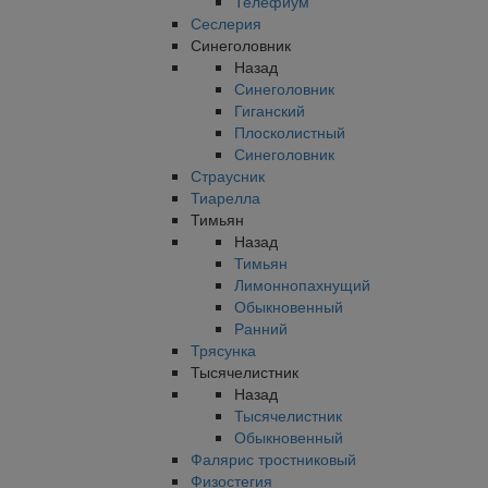
Телефиум
Сеслерия
Синеголовник
Назад
Синеголовник
Гиганский
Плосколистный
Синеголовник
Страусник
Тиарелла
Тимьян
Назад
Тимьян
Лимоннопахнущий
Обыкновенный
Ранний
Трясунка
Тысячелистник
Назад
Тысячелистник
Обыкновенный
Фалярис тростниковый
Физостегия