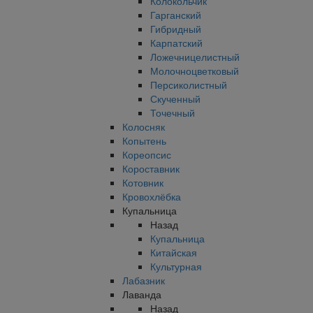
Колокольчик
Гарганский
Гибридный
Карпатский
Ложечницелистный
Молочноцветковый
Персиколистный
Скученный
Точечный
Колосняк
Копытень
Кореопсис
Короставник
Котовник
Кровохлёбка
Купальница
Назад
Купальница
Китайская
Культурная
Лабазник
Лаванда
Назад