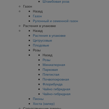
Штамбовая роза
Газон
Назад
Газон
Рулонный и семенной газон
Растения в упаковке
Назад
Растения в упаковке
Цитрусовые
Плодовые
Розы
Назад
Розы
Миниатюрная
Парковая
Плетистая
Почвопокровная
Флорибунда
Чайно гибридная
Чайно-гибридная
Пионы
Хоста (капер)
Сопутствующие товары