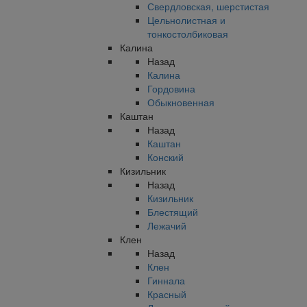
Свердловская, шерстистая
Цельнолистная и
тонкостолбиковая
Калина
Назад
Калина
Гордовина
Обыкновенная
Каштан
Назад
Каштан
Конский
Кизильник
Назад
Кизильник
Блестящий
Лежачий
Клен
Назад
Клен
Гиннала
Красный