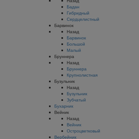
Назад
Бадан
Гибридный
Сердцелистный
Барвинок
Назад
Барвинок
Большой
Малый
Бруннера
Назад
Бруннера
Крупнолистная
Бузульник
Назад
Бузульник
Зубчатый
Бухарник
Вейник
Назад
Вейник
Остроцветковый
Вербейник