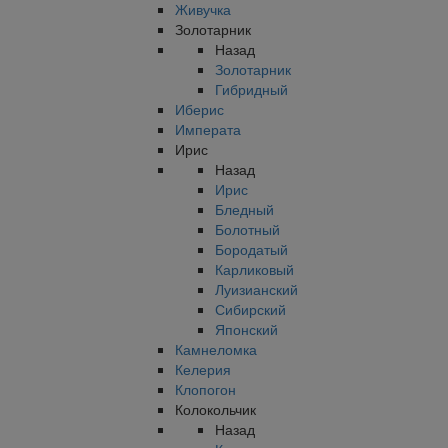
Живучка
Золотарник
Назад
Золотарник
Гибридный
Иберис
Императа
Ирис
Назад
Ирис
Бледный
Болотный
Бородатый
Карликовый
Луизианский
Сибирский
Японский
Камнеломка
Келерия
Клопогон
Колокольчик
Назад