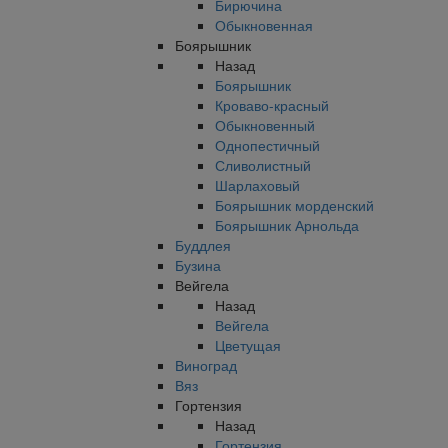
Бирючина
Обыкновенная
Боярышник
Назад
Боярышник
Кроваво-красный
Обыкновенный
Однопестичный
Сливолистный
Шарлаховый
Боярышник морденский
Боярышник Арнольда
Буддлея
Бузина
Вейгела
Назад
Вейгела
Цветущая
Виноград
Вяз
Гортензия
Назад
Гортензия