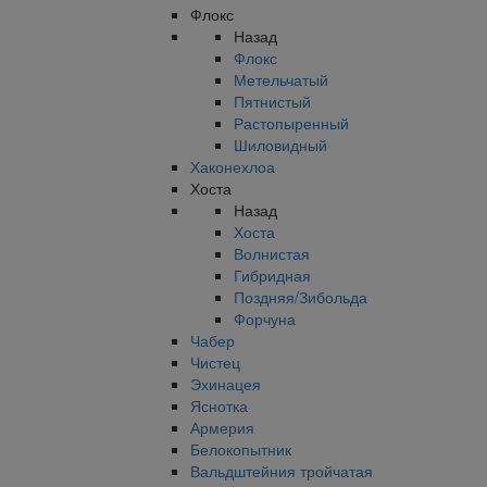
Флокс
Назад
Флокс
Метельчатый
Пятнистый
Растопыренный
Шиловидный
Хаконехлоа
Хоста
Назад
Хоста
Волнистая
Гибридная
Поздняя/Зибольда
Форчуна
Чабер
Чистец
Эхинацея
Яснотка
Армерия
Белокопытник
Вальдштейния тройчатая