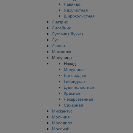
Лаванда
Узколистная
Широколистная
Лиатрис
Лилейник
Луговик (Щучка)
Лук
Люпин
Манжетка
Медуница
Назад
Медуница
Валовидная
Гибридная
Длиннолистная
Красная
Лекарственная
Сахарная
Мискантус
Молиния
Молодило
Молочай