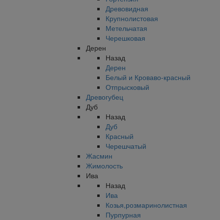
Древовидная
Крупнолистовая
Метельчатая
Черешковая
Дерен
Назад
Дерен
Белый и Кроваво-красный
Отпрысковый
Древогубец
Дуб
Назад
Дуб
Красный
Черешчатый
Жасмин
Жимолость
Ива
Назад
Ива
Козья,розмаринолистная
Пурпурная