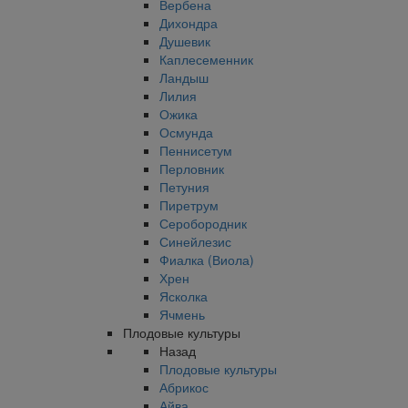
Вербена
Дихондра
Душевик
Каплесеменник
Ландыш
Лилия
Ожика
Осмунда
Пеннисетум
Перловник
Петуния
Пиретрум
Серобородник
Синейлезис
Фиалка (Виола)
Хрен
Ясколка
Ячмень
Плодовые культуры
Назад
Плодовые культуры
Абрикос
Айва