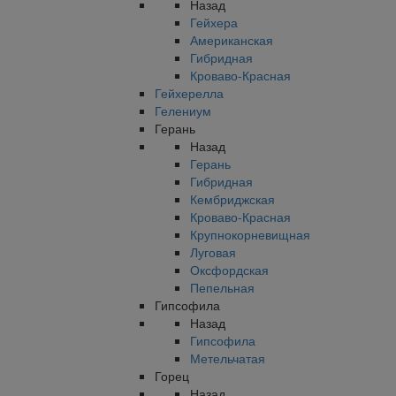
Назад
Гейхера
Американская
Гибридная
Кроваво-Красная
Гейхерелла
Гелениум
Герань
Назад
Герань
Гибридная
Кембриджская
Кроваво-Красная
Крупнокорневищная
Луговая
Оксфордская
Пепельная
Гипсофила
Назад
Гипсофила
Метельчатая
Горец
Назад