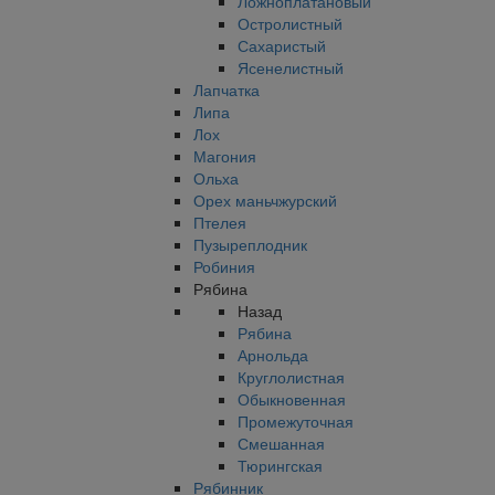
Ложноплатановый
Остролистный
Сахаристый
Ясенелистный
Лапчатка
Липа
Лох
Магония
Ольха
Орех маньчжурский
Птелея
Пузыреплодник
Робиния
Рябина
Назад
Рябина
Арнольда
Круглолистная
Обыкновенная
Промежуточная
Смешанная
Тюрингская
Рябинник