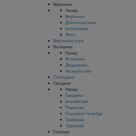
Вероника
Назад
Вероника
Длиннолистная
Колосковая
Фёст
Вероникаструм
Волжанка
Назад
Волжанка
Двудомная
Низкорослая
Гайлардия
Гвоздика
Назад
Гвоздика
Альпийская
Перистая
Серовато-Голубая
Травянка
Турецкая
Гейхера