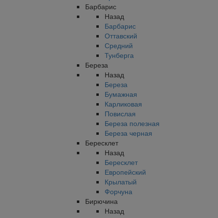
Барбарис
Назад
Барбарис
Оттавский
Средний
Тунберга
Береза
Назад
Береза
Бумажная
Карликовая
Повислая
Береза полезная
Береза черная
Бересклет
Назад
Бересклет
Европейский
Крылатый
Форчуна
Бирючина
Назад