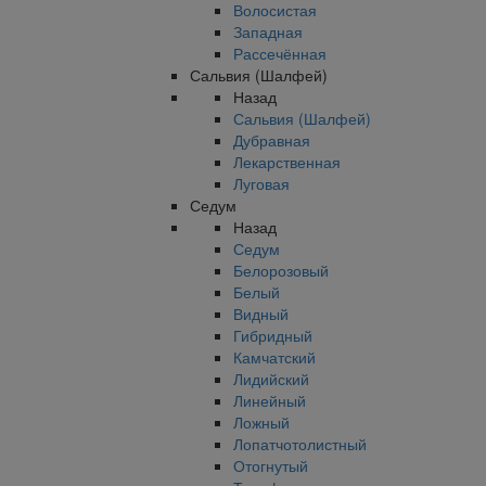
Волосистая
Западная
Рассечённая
Сальвия (Шалфей)
Назад
Сальвия (Шалфей)
Дубравная
Лекарственная
Луговая
Седум
Назад
Седум
Белорозовый
Белый
Видный
Гибридный
Камчатский
Лидийский
Линейный
Ложный
Лопатчотолистный
Отогнутый