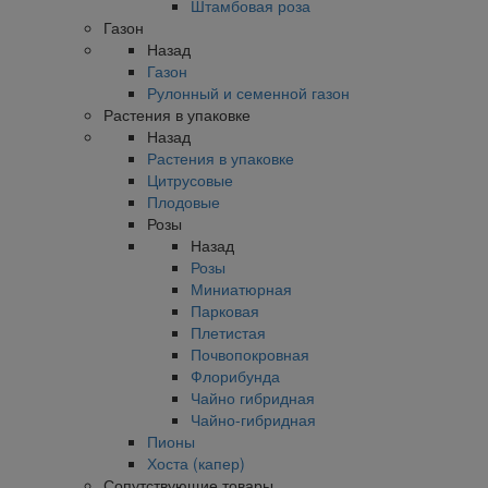
Штамбовая роза
Газон
Назад
Газон
Рулонный и семенной газон
Растения в упаковке
Назад
Растения в упаковке
Цитрусовые
Плодовые
Розы
Назад
Розы
Миниатюрная
Парковая
Плетистая
Почвопокровная
Флорибунда
Чайно гибридная
Чайно-гибридная
Пионы
Хоста (капер)
Сопутствующие товары