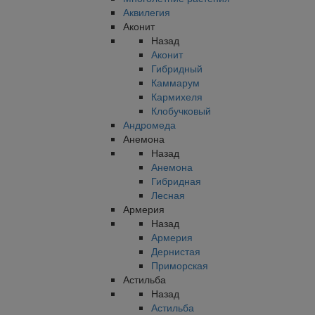
Аквилегия
Аконит
Назад
Аконит
Гибридный
Каммарум
Кармихеля
Клобучковый
Андромеда
Анемона
Назад
Анемона
Гибридная
Лесная
Армерия
Назад
Армерия
Дернистая
Приморская
Астильба
Назад
Астильба