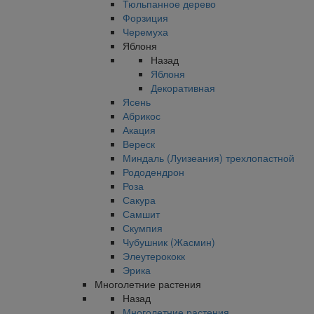
Тюльпанное дерево
Форзиция
Черемуха
Яблоня
Назад
Яблоня
Декоративная
Ясень
Абрикос
Акация
Вереск
Миндаль (Луизеания) трехлопастной
Рододендрон
Роза
Сакура
Самшит
Скумпия
Чубушник (Жасмин)
Элеутерококк
Эрика
Многолетние растения
Назад
Многолетние растения