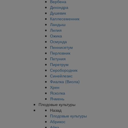
Вербена
Дихондра
Душевик
Каплесеменник
Ландыш
Лилия
Ожика
Осмунда
Пеннисетум
Перловник
Петуния
Пиретрум
Серобородник
Синейлезис
Фиалка (Виола)
Хрен
Ясколка
Ячмень
Плодовые культуры
Назад
Плодовые культуры
Абрикос
Айва