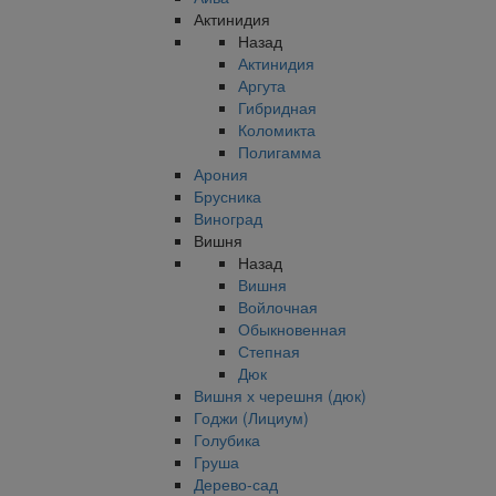
Актинидия
Назад
Актинидия
Аргута
Гибридная
Коломикта
Полигамма
Арония
Брусника
Виноград
Вишня
Назад
Вишня
Войлочная
Обыкновенная
Степная
Дюк
Вишня х черешня (дюк)
Годжи (Лициум)
Голубика
Груша
Дерево-сад