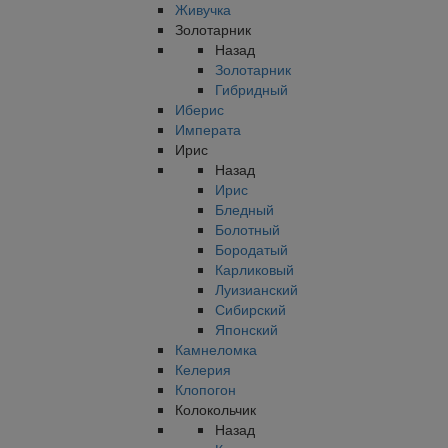
Живучка
Золотарник
Назад
Золотарник
Гибридный
Иберис
Императа
Ирис
Назад
Ирис
Бледный
Болотный
Бородатый
Карликовый
Луизианский
Сибирский
Японский
Камнеломка
Келерия
Клопогон
Колокольчик
Назад