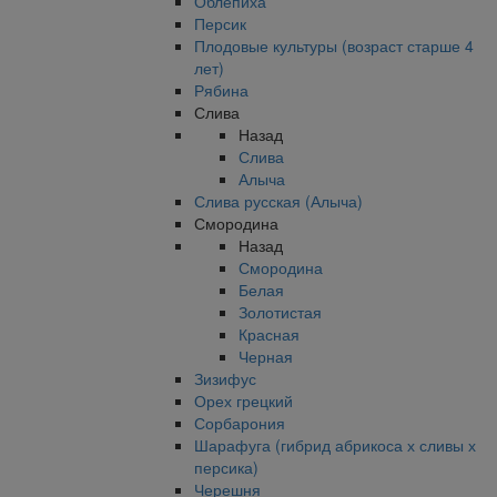
Облепиха
Персик
Плодовые культуры (возраст старше 4
лет)
Рябина
Слива
Назад
Слива
Алыча
Слива русская (Алыча)
Смородина
Назад
Смородина
Белая
Золотистая
Красная
Черная
Зизифус
Орех грецкий
Сорбарония
Шарафуга (гибрид абрикоса х сливы х
персика)
Черешня