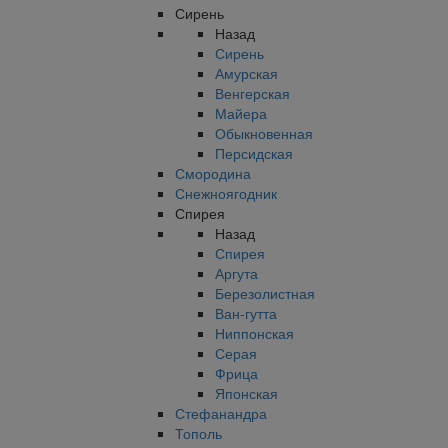
Сирень
Назад
Сирень
Амурская
Венгерская
Майера
Обыкновенная
Персидская
Смородина
Снежноягодник
Спирея
Назад
Спирея
Аргута
Березолистная
Ван-гутта
Ниппонская
Серая
Фрица
Японская
Стефанандра
Тополь