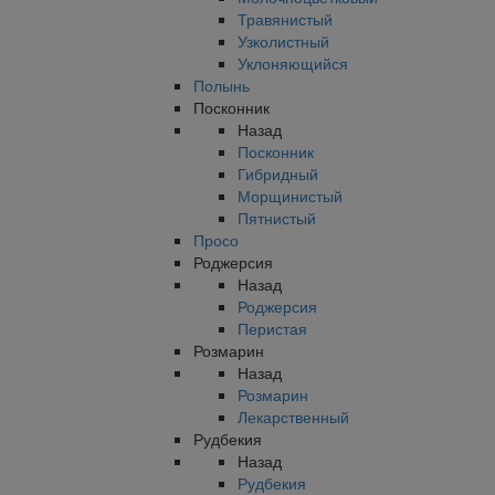
Травянистый
Узколистный
Уклоняющийся
Полынь
Посконник
Назад
Посконник
Гибридный
Морщинистый
Пятнистый
Просо
Роджерсия
Назад
Роджерсия
Перистая
Розмарин
Назад
Розмарин
Лекарственный
Рудбекия
Назад
Рудбекия