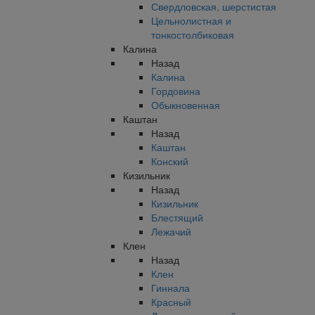
Свердловская, шерстистая
Цельнолистная и
тонкостолбиковая
Калина
Назад
Калина
Гордовина
Обыкновенная
Каштан
Назад
Каштан
Конский
Кизильник
Назад
Кизильник
Блестящий
Лежачий
Клен
Назад
Клен
Гиннала
Красный