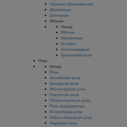
Черника обыкновенная
Шелковица
Шиповник
Яблоня
Назад
Яблоня
Карликовая
Китайка
Колонновидная
Красномякотная
Розы
Назад
Розы
Английская роза
Канадская роза
Миниатюрная роза
Плетистая роза
Почвопокровная роза
Роза грандифлора
Флорибунда роза
Чайно-гибридная роза
Парковая роза