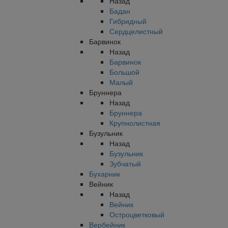
Назад
Бадан
Гибридный
Сердцелистный
Барвинок
Назад
Барвинок
Большой
Малый
Бруннера
Назад
Бруннера
Крупнолистная
Бузульник
Назад
Бузульник
Зубчатый
Бухарник
Вейник
Назад
Вейник
Остроцветковый
Вербейник