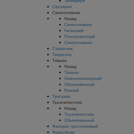
Телефиум
Сеслерия
Синеголовник
Назад
Синеголовник
Гиганский
Плосколистный
Синеголовник
Страусник
Тиарелла
Тимьян
Назад
Тимьян
Лимоннопахнущий
Обыкновенный
Ранний
Трясунка
Тысячелистник
Назад
Тысячелистник
Обыкновенный
Фалярис тростниковый
Физостегия