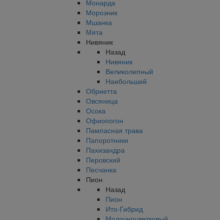
Монарда
Морозник
Мшанка
Мята
Нивяник
Назад
Нивяник
Великолепный
Наибольший
Обриетта
Овсяница
Осока
Офиопогон
Пампасная трава
Папоротники
Пахизандра
Перовский
Песчанка
Пион
Назад
Пион
Ито-Гибрид
Молочноцветковый