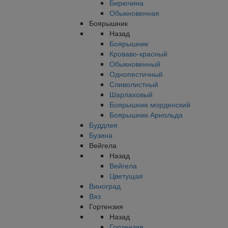
Бирючина
Обыкновенная
Боярышник
Назад
Боярышник
Кроваво-красный
Обыкновенный
Однопестичный
Сливолистный
Шарлаховый
Боярышник морденский
Боярышник Арнольда
Буддлея
Бузина
Вейгела
Назад
Вейгела
Цветущая
Виноград
Вяз
Гортензия
Назад
Гортензия