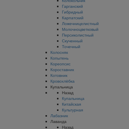
Колокольчик
Гарганский
Гибридный
Карпатский
Ложечницелистный
Молочноцветковый
Персиколистный
Скученный
Точечный
Колосняк
Копытень
Кореопсис
Короставник
Котовник
Кровохлёбка
Купальница
Назад
Купальница
Китайская
Культурная
Лабазник
Лаванда
Назад