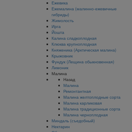
Ежевика
Ежемалина (малинно-ежевичные
гибриды)
Жимолость
Ирга
Йошта
Калина сладкоплодная
Клюква крупноплодная
Княженика (Арктическая малина)
Крыжовник
Фундук (Лещина обыкновенная)
Лимоник
Малина
Назад
Малина
Ремонтантная
Малина желтоплодные сорта
Малина карликовая
Малина традиционные сорта
Малина черноплодная
Миндаль (съедобный)
Нектарин