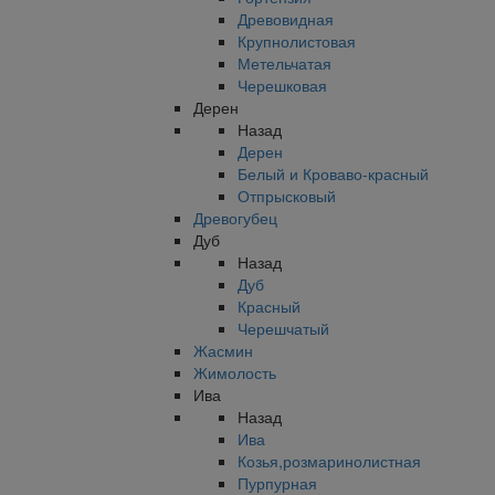
Древовидная
Крупнолистовая
Метельчатая
Черешковая
Дерен
Назад
Дерен
Белый и Кроваво-красный
Отпрысковый
Древогубец
Дуб
Назад
Дуб
Красный
Черешчатый
Жасмин
Жимолость
Ива
Назад
Ива
Козья,розмаринолистная
Пурпурная