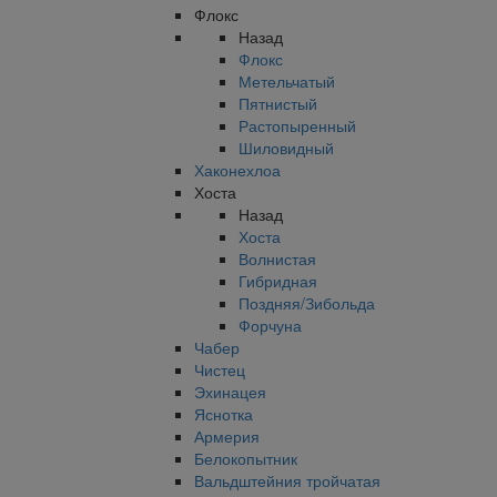
Флокс
Назад
Флокс
Метельчатый
Пятнистый
Растопыренный
Шиловидный
Хаконехлоа
Хоста
Назад
Хоста
Волнистая
Гибридная
Поздняя/Зибольда
Форчуна
Чабер
Чистец
Эхинацея
Яснотка
Армерия
Белокопытник
Вальдштейния тройчатая