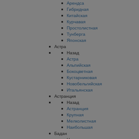
Арендса
Гибридная
Китайская
Курчавая
Простолистная
Тунберга
Японская
Астра
Назад
Астра
Альпийская
Бокоцветная
Кустарниковая
Новобельгийская
Итальянская
Астранция
Назад
Астранция
Крупная
Мелколистная
Наибольшая
Бадан