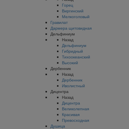
Горец
Виргинский
Мелкоголовый
Гравилат
Дармера щитовидная
Дельфиниум
Назад
Дельфиниум
Гибридный
Тихоокеанский
Высокий
Дербенник
Назад
Дербенник
Иволистный
Дицентра
Назад
Дицентра
Великолепная
Красивая
Превосходная
Душица