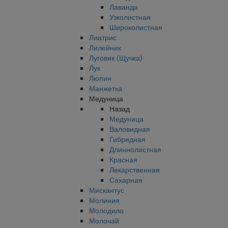
Лаванда
Узколистная
Широколистная
Лиатрис
Лилейник
Луговик (Щучка)
Лук
Люпин
Манжетка
Медуница
Назад
Медуница
Валовидная
Гибридная
Длиннолистная
Красная
Лекарственная
Сахарная
Мискантус
Молиния
Молодило
Молочай