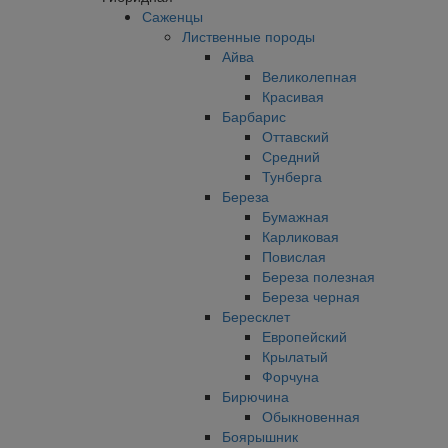
Саженцы
Лиственные породы
Айва
Великолепная
Красивая
Барбарис
Оттавский
Средний
Тунберга
Береза
Бумажная
Карликовая
Повислая
Береза полезная
Береза черная
Бересклет
Европейский
Крылатый
Форчуна
Бирючина
Обыкновенная
Боярышник