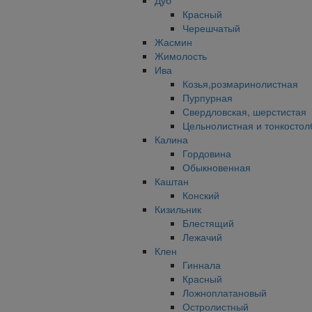
Дуб
Красный
Черешчатый
Жасмин
Жимолость
Ива
Козья,розмаринолистная
Пурпурная
Свердловская, шерстистая
Цельнолистная и тонкостол
Калина
Гордовина
Обыкновенная
Каштан
Конский
Кизильник
Блестящий
Лежачий
Клен
Гиннала
Красный
Ложноплатановый
Остролистный