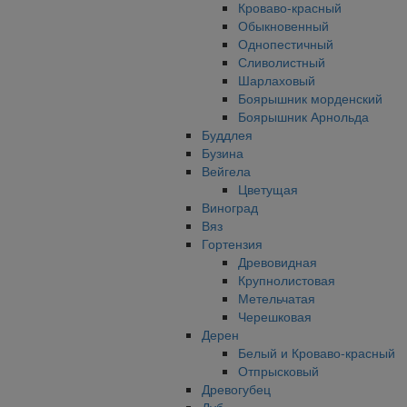
Кроваво-красный
Обыкновенный
Однопестичный
Сливолистный
Шарлаховый
Боярышник морденский
Боярышник Арнольда
Буддлея
Бузина
Вейгела
Цветущая
Виноград
Вяз
Гортензия
Древовидная
Крупнолистовая
Метельчатая
Черешковая
Дерен
Белый и Кроваво-красный
Отпрысковый
Древогубец