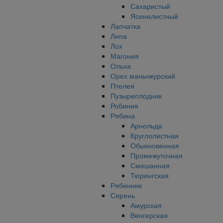
Сахаристый
Ясенелистный
Лапчатка
Липа
Лох
Магония
Ольха
Орех маньчжурский
Птелея
Пузыреплодник
Робиния
Рябина
Арнольда
Круглолистная
Обыкновенная
Промежуточная
Смешанная
Тюрингская
Рябинник
Сирень
Амурская
Венгерская