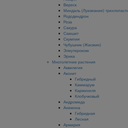
Вереск
Миндаль (Луизеания) трехлопаст
Рододендрон
Роза
Сакура
Самшит
Скумпия
Чубушник (Жасмин)
Элеутерококк
Эрика
Многолетние растения
Аквилегия
Аконит
Гибридный
Каммарум
Кармихеля
Клобучковый
Андромеда
Анемона
Гибридная
Лесная
Армерия