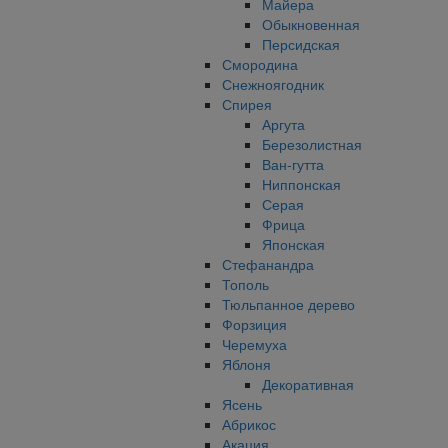
Майера
Обыкновенная
Персидская
Смородина
Снежноягодник
Спирея
Аргута
Березолистная
Ван-гутта
Ниппонская
Серая
Фрица
Японская
Стефанандра
Тополь
Тюльпанное дерево
Форзиция
Черемуха
Яблоня
Декоративная
Ясень
Абрикос
Акация