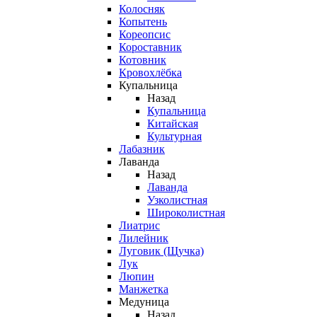
Колосняк
Копытень
Кореопсис
Короставник
Котовник
Кровохлёбка
Купальница
Назад
Купальница
Китайская
Культурная
Лабазник
Лаванда
Назад
Лаванда
Узколистная
Широколистная
Лиатрис
Лилейник
Луговик (Щучка)
Лук
Люпин
Манжетка
Медуница
Назад