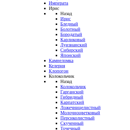
Императа
Ирис
Назад
Ирис
Бледный
Болотный
Бородатый
Карликовый
Луизианский
Сибирский
Японский
Камнеломка
Келерия
Клопогон
Колокольчик
Назад
Колокольчик
Гарганский
Гибридный
Карпатский
Ложечницелистный
Молочноцветковый
Персиколистный
Скученный
Точечный