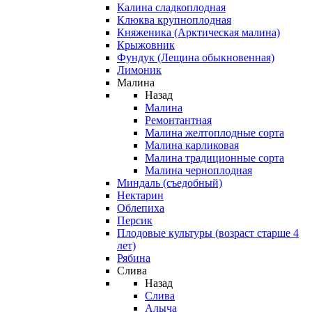
Калина сладкоплодная
Клюква крупноплодная
Княженика (Арктическая малина)
Крыжовник
Фундук (Лещина обыкновенная)
Лимоник
Малина
Назад
Малина
Ремонтантная
Малина желтоплодные сорта
Малина карликовая
Малина традиционные сорта
Малина черноплодная
Миндаль (съедобный)
Нектарин
Облепиха
Персик
Плодовые культуры (возраст старше 4
лет)
Рябина
Слива
Назад
Слива
Алыча