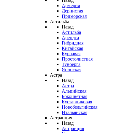
Назад
Армерия
Дернистая
Приморская
Астильба
Назад
Астильба
Арендса
Гибридная
Китайская
Курчавая
Простолистная
Тунберга
Японская
Астра
Назад
Астра
Альпийская
Бокоцветная
Кустарниковая
Новобельгийская
Итальянская
Астранция
Назад
Астранция