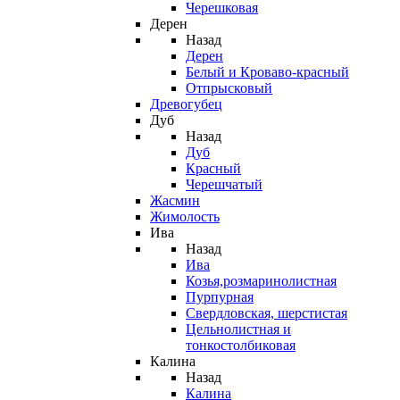
Черешковая
Дерен
Назад
Дерен
Белый и Кроваво-красный
Отпрысковый
Древогубец
Дуб
Назад
Дуб
Красный
Черешчатый
Жасмин
Жимолость
Ива
Назад
Ива
Козья,розмаринолистная
Пурпурная
Свердловская, шерстистая
Цельнолистная и
тонкостолбиковая
Калина
Назад
Калина