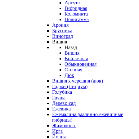
Аргута
Гибридная
Коломикта
Полигамма
Арония
Брусника
Виноград
Вишня
Назад
Вишня
Войлочная
Обыкновенная
Степная
Дюк
Вишня х черешня (дюк)
Годжи (Лициум)
Голубика
Груша
Дерево-сад
Ежевика
Ежемалина (малинно-ежевичные
гибриды)
Жимолость
Ирга
Йошта