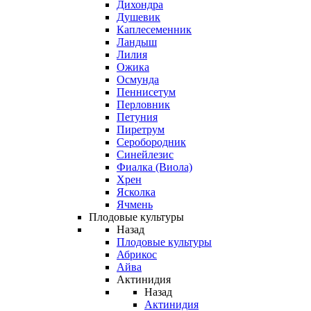
Дихондра
Душевик
Каплесеменник
Ландыш
Лилия
Ожика
Осмунда
Пеннисетум
Перловник
Петуния
Пиретрум
Серобородник
Синейлезис
Фиалка (Виола)
Хрен
Ясколка
Ячмень
Плодовые культуры
Назад
Плодовые культуры
Абрикос
Айва
Актинидия
Назад
Актинидия