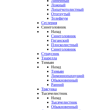
Линейный
Ложный
Лопатчотолистный
Отогнутый
Телефиум
Сеслерия
Синеголовник
Назад
Синеголовник
Гиганский
Плосколистный
Синеголовник
Страусник
Тиарелла
Тимьян
Назад
Тимьян
Лимоннопахнущий
Обыкновенный
Ранний
Трясунка
Тысячелистник
Назад
Тысячелистник
Обыкновенный