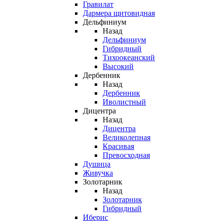
Гравилат
Дармера щитовидная
Дельфиниум
Назад
Дельфиниум
Гибридный
Тихоокеанский
Высокий
Дербенник
Назад
Дербенник
Иволистный
Дицентра
Назад
Дицентра
Великолепная
Красивая
Превосходная
Душица
Живучка
Золотарник
Назад
Золотарник
Гибридный
Иберис