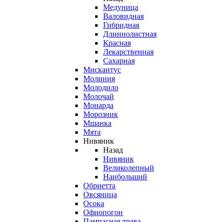
Медуница
Валовидная
Гибридная
Длиннолистная
Красная
Лекарственная
Сахарная
Мискантус
Молиния
Молодило
Молочай
Монарда
Морозник
Мшанка
Мята
Нивяник
Назад
Нивяник
Великолепный
Наибольший
Обриетта
Овсяница
Осока
Офиопогон
Пампасная трава