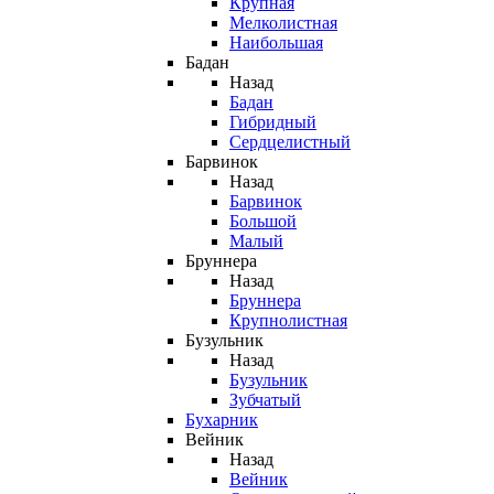
Крупная
Мелколистная
Наибольшая
Бадан
Назад
Бадан
Гибридный
Сердцелистный
Барвинок
Назад
Барвинок
Большой
Малый
Бруннера
Назад
Бруннера
Крупнолистная
Бузульник
Назад
Бузульник
Зубчатый
Бухарник
Вейник
Назад
Вейник