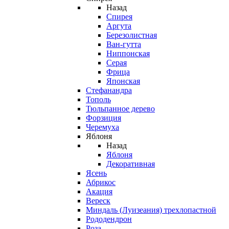
Назад
Спирея
Аргута
Березолистная
Ван-гутта
Ниппонская
Серая
Фрица
Японская
Стефанандра
Тополь
Тюльпанное дерево
Форзиция
Черемуха
Яблоня
Назад
Яблоня
Декоративная
Ясень
Абрикос
Акация
Вереск
Миндаль (Луизеания) трехлопастной
Рододендрон
Роза