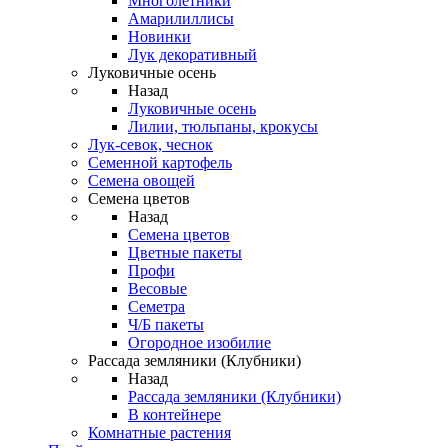
Многолетники
Амарилиллисы
Новинки
Лук декоративный
Луковичные осень
Назад
Луковичные осень
Лилии, тюльпаны, крокусы
Лук-севок, чеснок
Семенной картофель
Семена овощей
Семена цветов
Назад
Семена цветов
Цветные пакеты
Профи
Весовые
Семетра
Ч/Б пакеты
Огородное изобилие
Рассада земляники (Клубники)
Назад
Рассада земляники (Клубники)
В контейнере
Комнатные растения