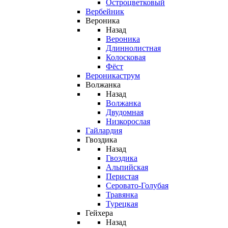
Остроцветковый
Вербейник
Вероника
Назад
Вероника
Длиннолистная
Колосковая
Фёст
Вероникаструм
Волжанка
Назад
Волжанка
Двудомная
Низкорослая
Гайлардия
Гвоздика
Назад
Гвоздика
Альпийская
Перистая
Серовато-Голубая
Травянка
Турецкая
Гейхера
Назад