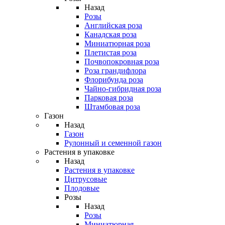
Назад
Розы
Английская роза
Канадская роза
Миниатюрная роза
Плетистая роза
Почвопокровная роза
Роза грандифлора
Флорибунда роза
Чайно-гибридная роза
Парковая роза
Штамбовая роза
Газон
Назад
Газон
Рулонный и семенной газон
Растения в упаковке
Назад
Растения в упаковке
Цитрусовые
Плодовые
Розы
Назад
Розы
Миниатюрная