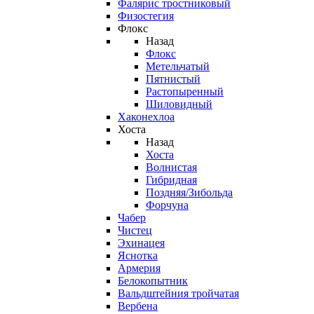
Фалярис тростниковый
Физостегия
Флокс
Назад
Флокс
Метельчатый
Пятнистый
Растопыренный
Шиловидный
Хаконехлоа
Хоста
Назад
Хоста
Волнистая
Гибридная
Поздняя/Зибольда
Форчуна
Чабер
Чистец
Эхинацея
Яснотка
Армерия
Белокопытник
Вальдштейния тройчатая
Вербена