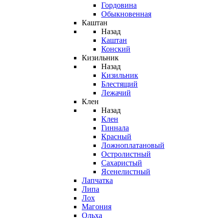
Гордовина
Обыкновенная
Каштан
Назад
Каштан
Конский
Кизильник
Назад
Кизильник
Блестящий
Лежачий
Клен
Назад
Клен
Гиннала
Красный
Ложноплатановый
Остролистный
Сахаристый
Ясенелистный
Лапчатка
Липа
Лох
Магония
Ольха