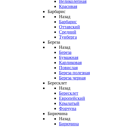
Великолепная
Красивая
Барбарис
Назад
Барбарис
Оттавский
Средний
Тунберга
Береза
Назад
Береза
Бумажная
Карликовая
Повислая
Береза полезная
Береза черная
Бересклет
Назад
Бересклет
Европейский
Крылатый
Форчуна
Бирючина
Назад
Бирючина