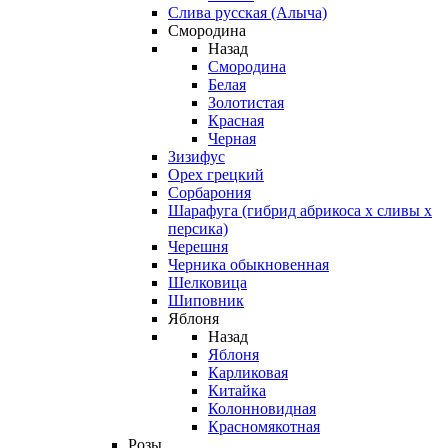
Слива русская (Алыча)
Смородина
Назад
Смородина
Белая
Золотистая
Красная
Черная
Зизифус
Орех грецкий
Сорбарония
Шарафуга (гибрид абрикоса х сливы х
персика)
Черешня
Черника обыкновенная
Шелковица
Шиповник
Яблоня
Назад
Яблоня
Карликовая
Китайка
Колонновидная
Красномякотная
Розы