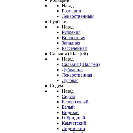
Розмарин
Назад
Розмарин
Лекарственный
Рудбекия
Назад
Рудбекия
Волосистая
Западная
Рассечённая
Сальвия (Шалфей)
Назад
Сальвия (Шалфей)
Дубравная
Лекарственная
Луговая
Седум
Назад
Седум
Белорозовый
Белый
Видный
Гибридный
Камчатский
Лидийский