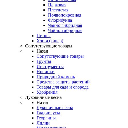
Парковая
Плетистая
Почвопокровная
Флорибунда
Чайно гибридная
Чайно-гибридная
Пионы
Хоста (капер)
Сопутствующие товары
Назад
Сопутствующие товары
Грунты
Инструменты
Новинки
Природный камень
Средства защиты растений
Товары для сада и огорода
Удобрения
Луковичные весна
Назад
Луковичные весна
Гладиолусы
Георгины
Лилии