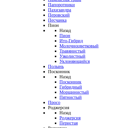
Папоротники
Пахизандра
Перовский
Песчанка
Пион
Назад
Пион
Ито-Гибрид
Молочноцветковый
Травянистый
Узколистный
Уклоняющийся
Полынь
Посконник
Назад
Посконник
Гибридный
Морщинистый
Пятнистый
Просо
Роджерсия
Назад
Роджерсия
Перистая