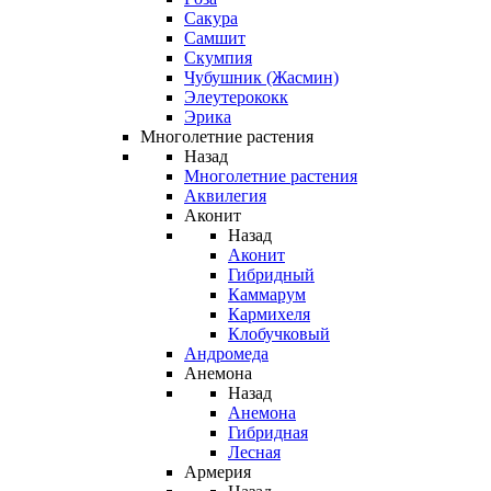
Сакура
Самшит
Скумпия
Чубушник (Жасмин)
Элеутерококк
Эрика
Многолетние растения
Назад
Многолетние растения
Аквилегия
Аконит
Назад
Аконит
Гибридный
Каммарум
Кармихеля
Клобучковый
Андромеда
Анемона
Назад
Анемона
Гибридная
Лесная
Армерия