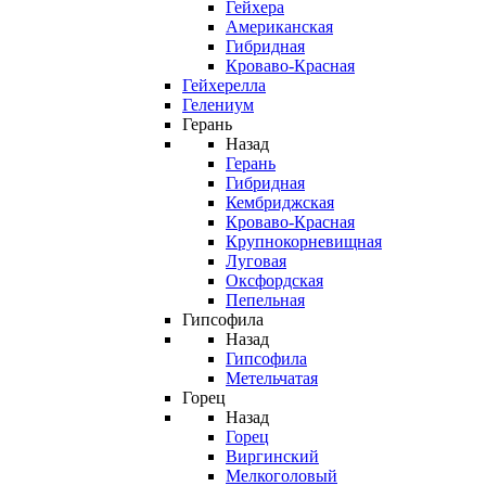
Гейхера
Американская
Гибридная
Кроваво-Красная
Гейхерелла
Гелениум
Герань
Назад
Герань
Гибридная
Кембриджская
Кроваво-Красная
Крупнокорневищная
Луговая
Оксфордская
Пепельная
Гипсофила
Назад
Гипсофила
Метельчатая
Горец
Назад
Горец
Виргинский
Мелкоголовый