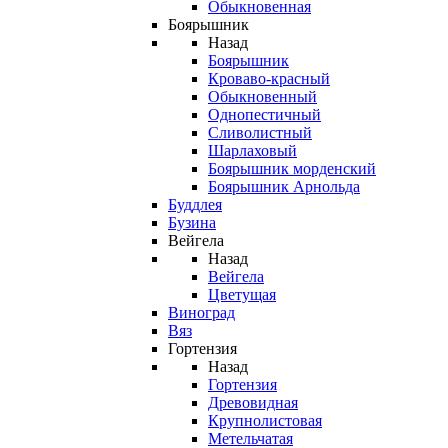
Обыкновенная
Боярышник
Назад
Боярышник
Кроваво-красный
Обыкновенный
Однопестичный
Сливолистный
Шарлаховый
Боярышник морденский
Боярышник Арнольда
Буддлея
Бузина
Вейгела
Назад
Вейгела
Цветущая
Виноград
Вяз
Гортензия
Назад
Гортензия
Древовидная
Крупнолистовая
Метельчатая