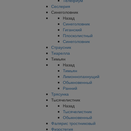
Телефиум
Сеслерия
Синеголовник
Назад
Синеголовник
Гиганский
Плосколистный
Синеголовник
Страусник
Тиарелла
Тимьян
Назад
Тимьян
Лимоннопахнущий
Обыкновенный
Ранний
Трясунка
Тысячелистник
Назад
Тысячелистник
Обыкновенный
Фалярис тростниковый
Физостегия