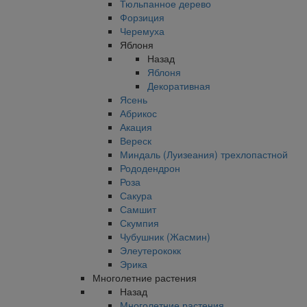
Тюльпанное дерево
Форзиция
Черемуха
Яблоня
Назад
Яблоня
Декоративная
Ясень
Абрикос
Акация
Вереск
Миндаль (Луизеания) трехлопастной
Рододендрон
Роза
Сакура
Самшит
Скумпия
Чубушник (Жасмин)
Элеутерококк
Эрика
Многолетние растения
Назад
Многолетние растения