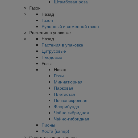
Штамбовая роза
Газон
Назад
Газон
Рулонный и семенной газон
Растения в упаковке
Назад
Растения в упаковке
Цитрусовые
Плодовые
Розы
Назад
Розы
Миниатюрная
Парковая
Плетистая
Почвопокровная
Флорибунда
Чайно гибридная
Чайно-гибридная
Пионы
Хоста (капер)
Сопутствующие товары