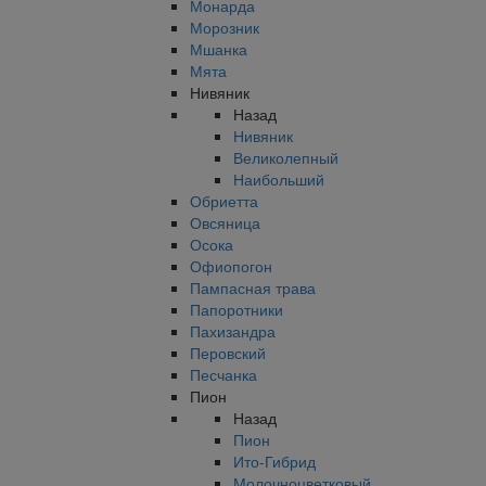
Монарда
Морозник
Мшанка
Мята
Нивяник
Назад
Нивяник
Великолепный
Наибольший
Обриетта
Овсяница
Осока
Офиопогон
Пампасная трава
Папоротники
Пахизандра
Перовский
Песчанка
Пион
Назад
Пион
Ито-Гибрид
Молочноцветковый