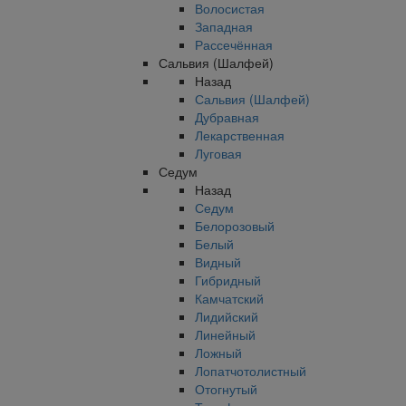
Волосистая
Западная
Рассечённая
Сальвия (Шалфей)
Назад
Сальвия (Шалфей)
Дубравная
Лекарственная
Луговая
Седум
Назад
Седум
Белорозовый
Белый
Видный
Гибридный
Камчатский
Лидийский
Линейный
Ложный
Лопатчотолистный
Отогнутый