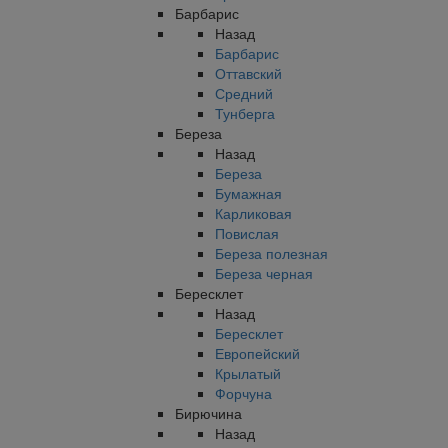
Барбарис
Назад
Барбарис
Оттавский
Средний
Тунберга
Береза
Назад
Береза
Бумажная
Карликовая
Повислая
Береза полезная
Береза черная
Бересклет
Назад
Бересклет
Европейский
Крылатый
Форчуна
Бирючина
Назад