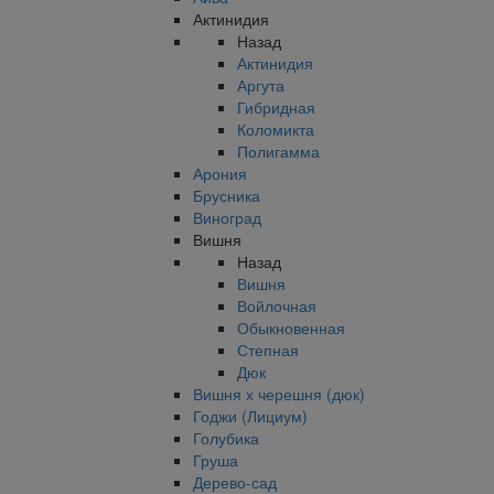
Актинидия
Назад
Актинидия
Аргута
Гибридная
Коломикта
Полигамма
Арония
Брусника
Виноград
Вишня
Назад
Вишня
Войлочная
Обыкновенная
Степная
Дюк
Вишня х черешня (дюк)
Годжи (Лициум)
Голубика
Груша
Дерево-сад