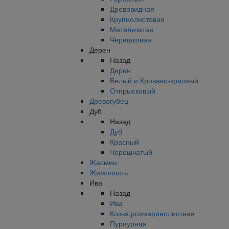
Древовидная
Крупнолистовая
Метельчатая
Черешковая
Дерен
Назад
Дерен
Белый и Кроваво-красный
Отпрысковый
Древогубец
Дуб
Назад
Дуб
Красный
Черешчатый
Жасмин
Жимолость
Ива
Назад
Ива
Козья,розмаринолистная
Пурпурная