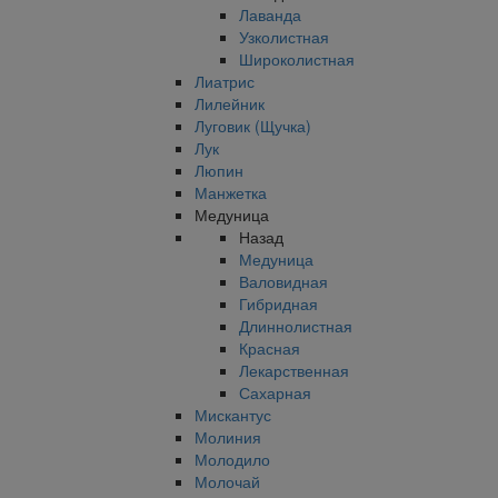
Лаванда
Узколистная
Широколистная
Лиатрис
Лилейник
Луговик (Щучка)
Лук
Люпин
Манжетка
Медуница
Назад
Медуница
Валовидная
Гибридная
Длиннолистная
Красная
Лекарственная
Сахарная
Мискантус
Молиния
Молодило
Молочай