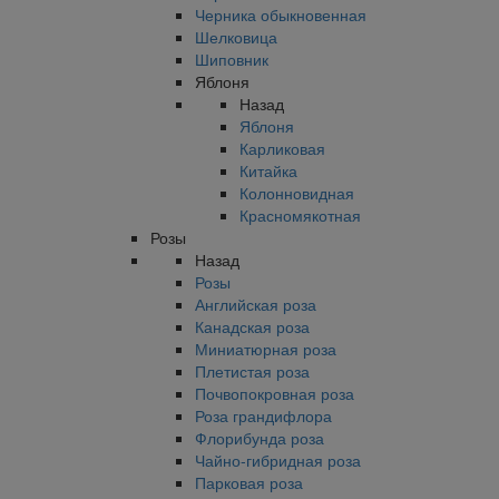
Черника обыкновенная
Шелковица
Шиповник
Яблоня
Назад
Яблоня
Карликовая
Китайка
Колонновидная
Красномякотная
Розы
Назад
Розы
Английская роза
Канадская роза
Миниатюрная роза
Плетистая роза
Почвопокровная роза
Роза грандифлора
Флорибунда роза
Чайно-гибридная роза
Парковая роза