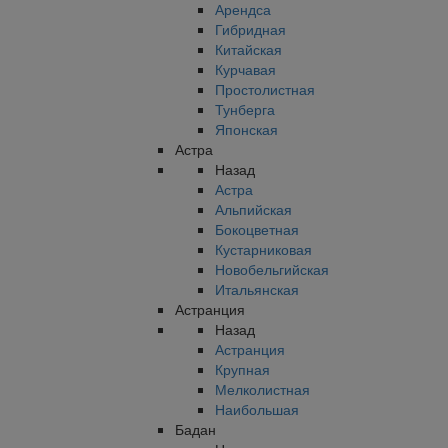
Арендса
Гибридная
Китайская
Курчавая
Простолистная
Тунберга
Японская
Астра
Назад
Астра
Альпийская
Бокоцветная
Кустарниковая
Новобельгийская
Итальянская
Астранция
Назад
Астранция
Крупная
Мелколистная
Наибольшая
Бадан