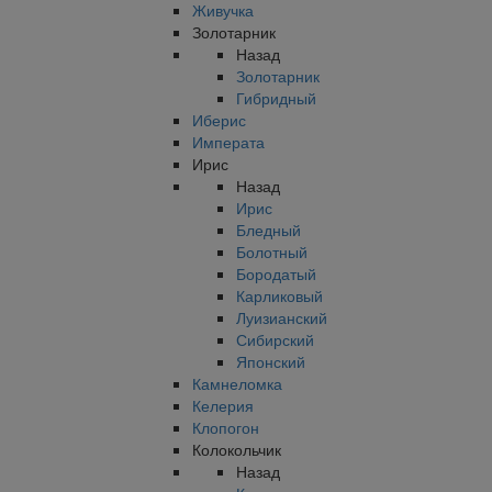
Живучка
Золотарник
Назад
Золотарник
Гибридный
Иберис
Императа
Ирис
Назад
Ирис
Бледный
Болотный
Бородатый
Карликовый
Луизианский
Сибирский
Японский
Камнеломка
Келерия
Клопогон
Колокольчик
Назад