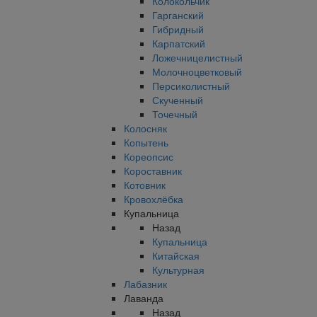
Колокольчик
Гарганский
Гибридный
Карпатский
Ложечницелистный
Молочноцветковый
Персиколистный
Скученный
Точечный
Колосняк
Копытень
Кореопсис
Короставник
Котовник
Кровохлёбка
Купальница
Назад
Купальница
Китайская
Культурная
Лабазник
Лаванда
Назад