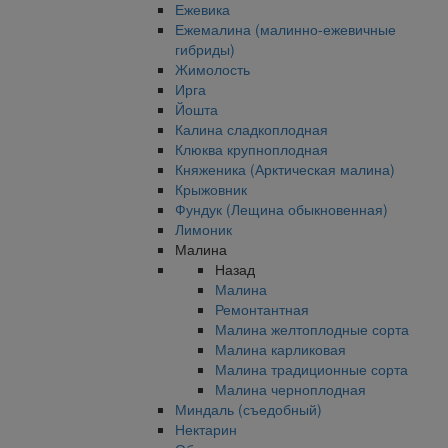
Ежевика
Ежемалина (малинно-ежевичные
гибриды)
Жимолость
Ирга
Йошта
Калина сладкоплодная
Клюква крупноплодная
Княженика (Арктическая малина)
Крыжовник
Фундук (Лещина обыкновенная)
Лимоник
Малина
Назад
Малина
Ремонтантная
Малина желтоплодные сорта
Малина карликовая
Малина традиционные сорта
Малина черноплодная
Миндаль (съедобный)
Нектарин