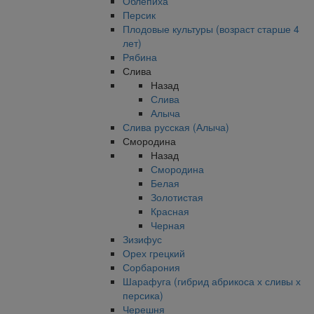
Облепиха
Персик
Плодовые культуры (возраст старше 4
лет)
Рябина
Слива
Назад
Слива
Алыча
Слива русская (Алыча)
Смородина
Назад
Смородина
Белая
Золотистая
Красная
Черная
Зизифус
Орех грецкий
Сорбарония
Шарафуга (гибрид абрикоса х сливы х
персика)
Черешня