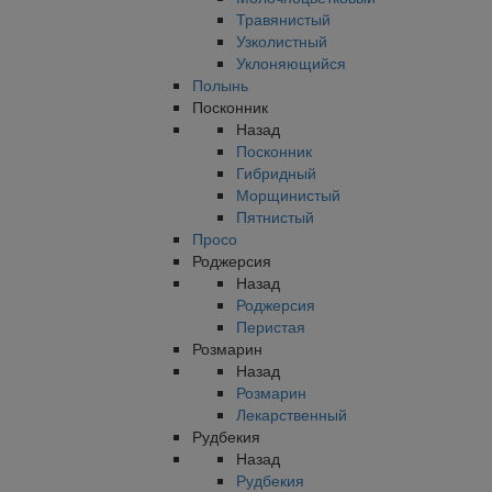
Травянистый
Узколистный
Уклоняющийся
Полынь
Посконник
Назад
Посконник
Гибридный
Морщинистый
Пятнистый
Просо
Роджерсия
Назад
Роджерсия
Перистая
Розмарин
Назад
Розмарин
Лекарственный
Рудбекия
Назад
Рудбекия