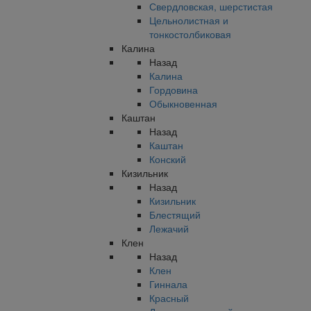
Свердловская, шерстистая
Цельнолистная и
тонкостолбиковая
Калина
Назад
Калина
Гордовина
Обыкновенная
Каштан
Назад
Каштан
Конский
Кизильник
Назад
Кизильник
Блестящий
Лежачий
Клен
Назад
Клен
Гиннала
Красный