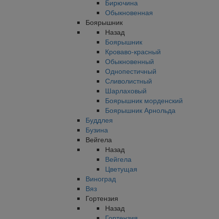
Бирючина
Обыкновенная
Боярышник
Назад
Боярышник
Кроваво-красный
Обыкновенный
Однопестичный
Сливолистный
Шарлаховый
Боярышник морденский
Боярышник Арнольда
Буддлея
Бузина
Вейгела
Назад
Вейгела
Цветущая
Виноград
Вяз
Гортензия
Назад
Гортензия