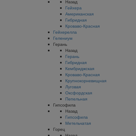
Назад
Гейхера
Американская
Гибридная
Кроваво-Красная
Гейхерелла
Гелениум
Герань
Назад
Герань
Гибридная
Кембриджская
Кроваво-Красная
Крупнокорневищная
Луговая
Оксфордская
Пепельная
Гипсофила
Назад
Гипсофила
Метельчатая
Горец
Назад