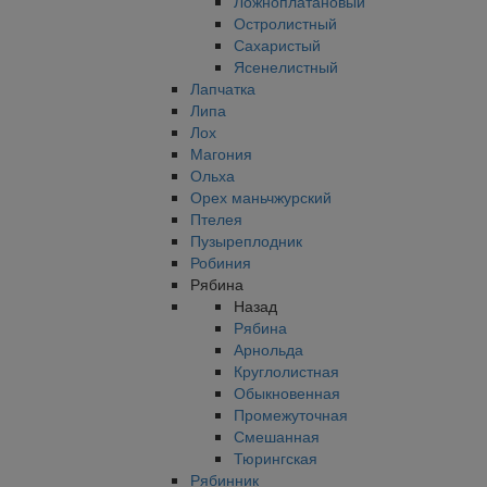
Ложноплатановый
Остролистный
Сахаристый
Ясенелистный
Лапчатка
Липа
Лох
Магония
Ольха
Орех маньчжурский
Птелея
Пузыреплодник
Робиния
Рябина
Назад
Рябина
Арнольда
Круглолистная
Обыкновенная
Промежуточная
Смешанная
Тюрингская
Рябинник