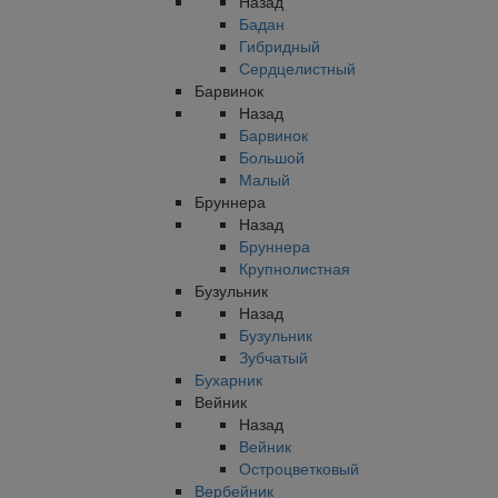
Назад
Бадан
Гибридный
Сердцелистный
Барвинок
Назад
Барвинок
Большой
Малый
Бруннера
Назад
Бруннера
Крупнолистная
Бузульник
Назад
Бузульник
Зубчатый
Бухарник
Вейник
Назад
Вейник
Остроцветковый
Вербейник