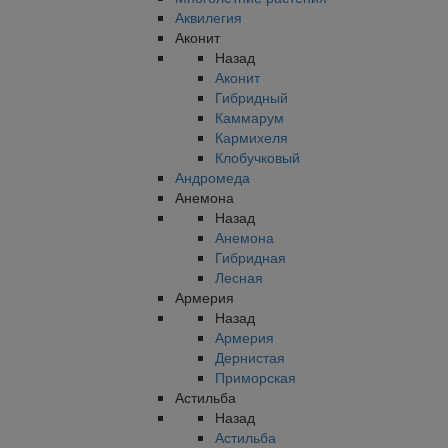
Аквилегия
Аконит
Назад
Аконит
Гибридный
Каммарум
Кармихеля
Клобучковый
Андромеда
Анемона
Назад
Анемона
Гибридная
Лесная
Армерия
Назад
Армерия
Дернистая
Приморская
Астильба
Назад
Астильба