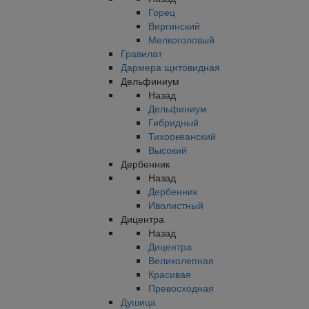
Горец
Виргинский
Мелкоголовый
Гравилат
Дармера щитовидная
Дельфиниум
Назад
Дельфиниум
Гибридный
Тихоокеанский
Высокий
Дербенник
Назад
Дербенник
Иволистный
Дицентра
Назад
Дицентра
Великолепная
Красивая
Превосходная
Душица