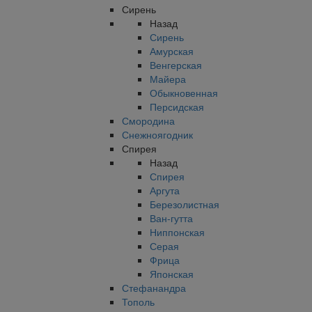
Сирень
Назад
Сирень
Амурская
Венгерская
Майера
Обыкновенная
Персидская
Смородина
Снежноягодник
Спирея
Назад
Спирея
Аргута
Березолистная
Ван-гутта
Ниппонская
Серая
Фрица
Японская
Стефанандра
Тополь