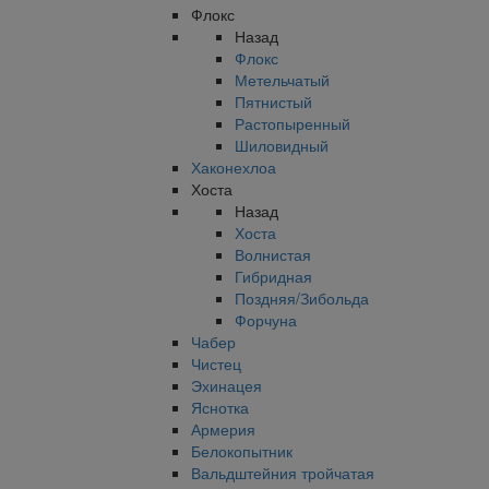
Флокс
Назад
Флокс
Метельчатый
Пятнистый
Растопыренный
Шиловидный
Хаконехлоа
Хоста
Назад
Хоста
Волнистая
Гибридная
Поздняя/Зибольда
Форчуна
Чабер
Чистец
Эхинацея
Яснотка
Армерия
Белокопытник
Вальдштейния тройчатая