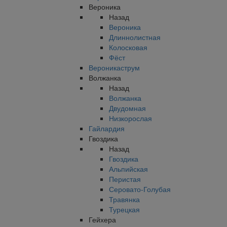
Вероника
Назад
Вероника
Длиннолистная
Колосковая
Фёст
Вероникаструм
Волжанка
Назад
Волжанка
Двудомная
Низкорослая
Гайлардия
Гвоздика
Назад
Гвоздика
Альпийская
Перистая
Серовато-Голубая
Травянка
Турецкая
Гейхера