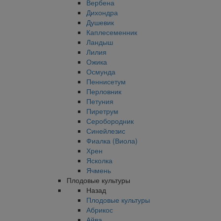
Вербена
Дихондра
Душевик
Каплесеменник
Ландыш
Лилия
Ожика
Осмунда
Пеннисетум
Перловник
Петуния
Пиретрум
Серобородник
Синейлезис
Фиалка (Виола)
Хрен
Ясколка
Ячмень
Плодовые культуры
Назад
Плодовые культуры
Абрикос
Айва