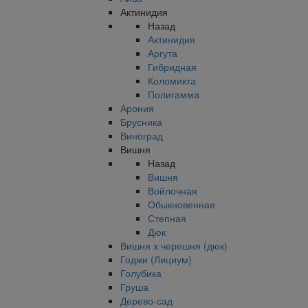
Актинидия
Назад
Актинидия
Аргута
Гибридная
Коломикта
Полигамма
Арония
Брусника
Виноград
Вишня
Назад
Вишня
Войлочная
Обыкновенная
Степная
Дюк
Вишня х черешня (дюк)
Годжи (Лициум)
Голубика
Груша
Дерево-сад