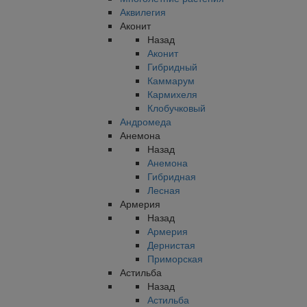
Аквилегия
Аконит
Назад
Аконит
Гибридный
Каммарум
Кармихеля
Клобучковый
Андромеда
Анемона
Назад
Анемона
Гибридная
Лесная
Армерия
Назад
Армерия
Дернистая
Приморская
Астильба
Назад
Астильба