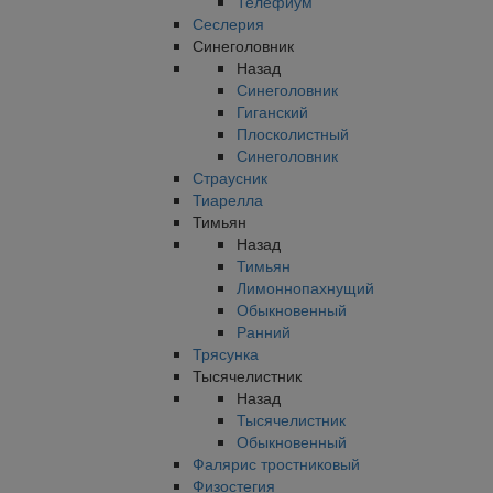
Телефиум
Сеслерия
Синеголовник
Назад
Синеголовник
Гиганский
Плосколистный
Синеголовник
Страусник
Тиарелла
Тимьян
Назад
Тимьян
Лимоннопахнущий
Обыкновенный
Ранний
Трясунка
Тысячелистник
Назад
Тысячелистник
Обыкновенный
Фалярис тростниковый
Физостегия