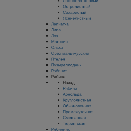
Ложноплатановый
Остролистный
Сахаристый
Ясенелистный
Лапчатка
Липа
Лох
Магония
Ольха
Орех маньчжурский
Птелея
Пузыреплодник
Робиния
Рябина
Назад
Рябина
Арнольда
Круглолистная
Обыкновенная
Промежуточная
Смешанная
Тюрингская
Рябинник