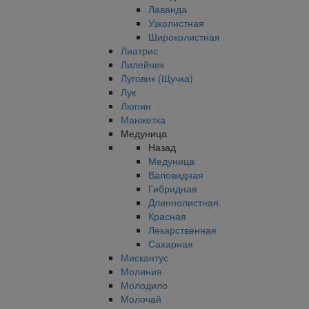
Лаванда
Узколистная
Широколистная
Лиатрис
Лилейник
Луговик (Щучка)
Лук
Люпин
Манжетка
Медуница
Назад
Медуница
Валовидная
Гибридная
Длиннолистная
Красная
Лекарственная
Сахарная
Мискантус
Молиния
Молодило
Молочай