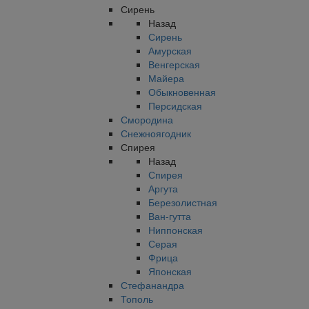
Сирень
Назад
Сирень
Амурская
Венгерская
Майера
Обыкновенная
Персидская
Смородина
Снежноягодник
Спирея
Назад
Спирея
Аргута
Березолистная
Ван-гутта
Ниппонская
Серая
Фрица
Японская
Стефанандра
Тополь