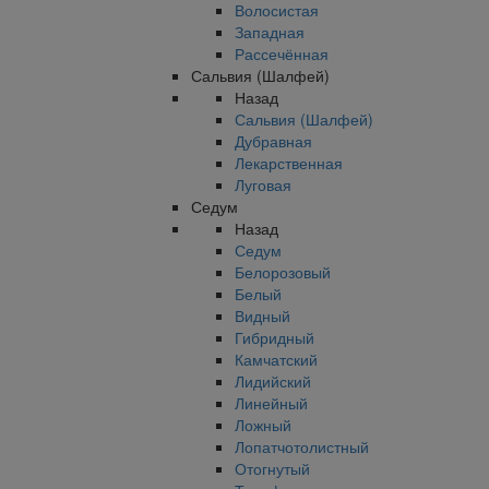
Волосистая
Западная
Рассечённая
Сальвия (Шалфей)
Назад
Сальвия (Шалфей)
Дубравная
Лекарственная
Луговая
Седум
Назад
Седум
Белорозовый
Белый
Видный
Гибридный
Камчатский
Лидийский
Линейный
Ложный
Лопатчотолистный
Отогнутый