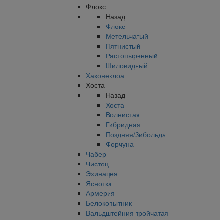
Флокс
Назад
Флокс
Метельчатый
Пятнистый
Растопыренный
Шиловидный
Хаконехлоа
Хоста
Назад
Хоста
Волнистая
Гибридная
Поздняя/Зибольда
Форчуна
Чабер
Чистец
Эхинацея
Яснотка
Армерия
Белокопытник
Вальдштейния тройчатая