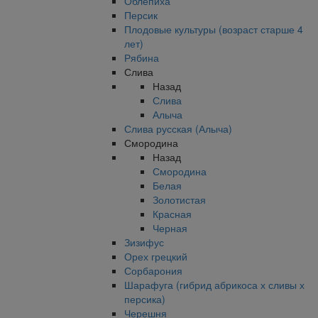
Облепиха
Персик
Плодовые культуры (возраст старше 4
лет)
Рябина
Слива
Назад
Слива
Алыча
Слива русская (Алыча)
Смородина
Назад
Смородина
Белая
Золотистая
Красная
Черная
Зизифус
Орех грецкий
Сорбарония
Шарафуга (гибрид абрикоса х сливы х
персика)
Черешня