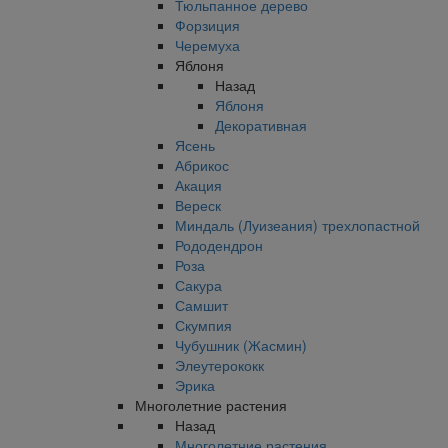
Тюльпанное дерево
Форзиция
Черемуха
Яблоня
Назад
Яблоня
Декоративная
Ясень
Абрикос
Акация
Вереск
Миндаль (Луизеания) трехлопастной
Рододендрон
Роза
Сакура
Самшит
Скумпия
Чубушник (Жасмин)
Элеутерококк
Эрика
Многолетние растения
Назад
Многолетние растения