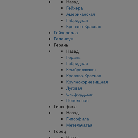
Назад
Гейхера
Американская
Гибридная
Кроваво-Красная
Гейхерелла
Гелениум
Герань
Назад
Герань
Гибридная
Кембриджская
Кроваво-Красная
Крупнокорневищная
Луговая
Оксфордская
Пепельная
Гипсофила
Назад
Гипсофила
Метельчатая
Горец
Назад