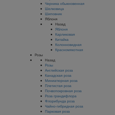
Черника обыкновенная
Шелковица
Шиповник
Яблоня
Назад
Яблоня
Карликовая
Китайка
Колонновидная
Красномякотная
Розы
Назад
Розы
Английская роза
Канадская роза
Миниатюрная роза
Плетистая роза
Почвопокровная роза
Роза грандифлора
Флорибунда роза
Чайно-гибридная роза
Парковая роза