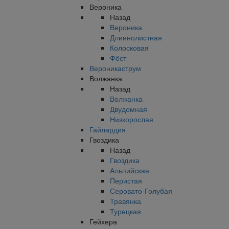
Вероника
Назад
Вероника
Длиннолистная
Колосковая
Фёст
Вероникаструм
Волжанка
Назад
Волжанка
Двудомная
Низкорослая
Гайлардия
Гвоздика
Назад
Гвоздика
Альпийская
Перистая
Серовато-Голубая
Травянка
Турецкая
Гейхера