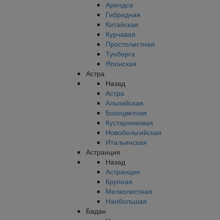
Арендса
Гибридная
Китайская
Курчавая
Простолистная
Тунберга
Японская
Астра
Назад
Астра
Альпийская
Бокоцветная
Кустарниковая
Новобельгийская
Итальянская
Астранция
Назад
Астранция
Крупная
Мелколистная
Наибольшая
Бадан