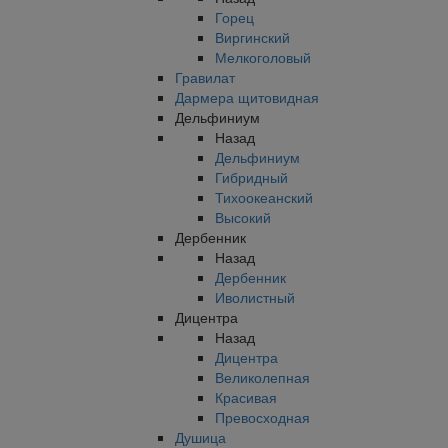
Горец
Виргинский
Мелкоголовый
Гравилат
Дармера щитовидная
Дельфиниум
Назад
Дельфиниум
Гибридный
Тихоокеанский
Высокий
Дербенник
Назад
Дербенник
Иволистный
Дицентра
Назад
Дицентра
Великолепная
Красивая
Превосходная
Душица