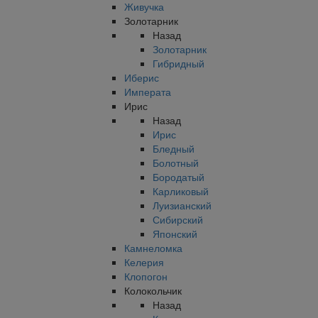
Живучка
Золотарник
Назад
Золотарник
Гибридный
Иберис
Императа
Ирис
Назад
Ирис
Бледный
Болотный
Бородатый
Карликовый
Луизианский
Сибирский
Японский
Камнеломка
Келерия
Клопогон
Колокольчик
Назад