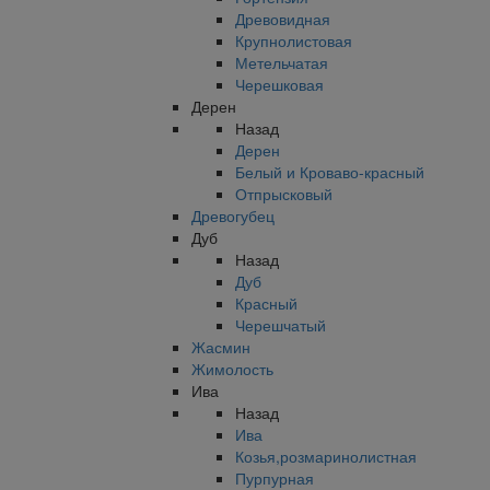
Древовидная
Крупнолистовая
Метельчатая
Черешковая
Дерен
Назад
Дерен
Белый и Кроваво-красный
Отпрысковый
Древогубец
Дуб
Назад
Дуб
Красный
Черешчатый
Жасмин
Жимолость
Ива
Назад
Ива
Козья,розмаринолистная
Пурпурная