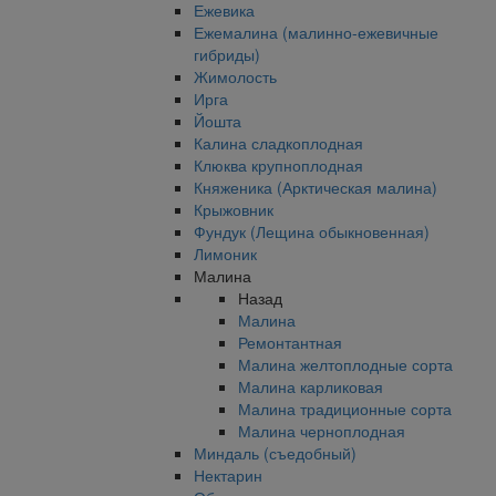
Ежевика
Ежемалина (малинно-ежевичные
гибриды)
Жимолость
Ирга
Йошта
Калина сладкоплодная
Клюква крупноплодная
Княженика (Арктическая малина)
Крыжовник
Фундук (Лещина обыкновенная)
Лимоник
Малина
Назад
Малина
Ремонтантная
Малина желтоплодные сорта
Малина карликовая
Малина традиционные сорта
Малина черноплодная
Миндаль (съедобный)
Нектарин