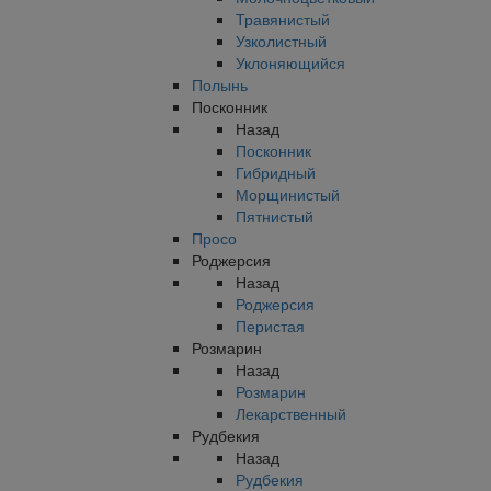
Травянистый
Узколистный
Уклоняющийся
Полынь
Посконник
Назад
Посконник
Гибридный
Морщинистый
Пятнистый
Просо
Роджерсия
Назад
Роджерсия
Перистая
Розмарин
Назад
Розмарин
Лекарственный
Рудбекия
Назад
Рудбекия