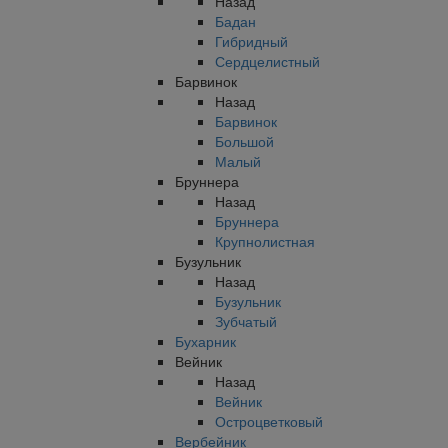
Назад
Бадан
Гибридный
Сердцелистный
Барвинок
Назад
Барвинок
Большой
Малый
Бруннера
Назад
Бруннера
Крупнолистная
Бузульник
Назад
Бузульник
Зубчатый
Бухарник
Вейник
Назад
Вейник
Остроцветковый
Вербейник