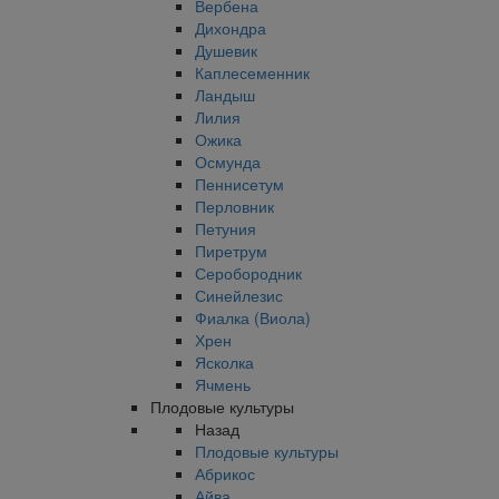
Вербена
Дихондра
Душевик
Каплесеменник
Ландыш
Лилия
Ожика
Осмунда
Пеннисетум
Перловник
Петуния
Пиретрум
Серобородник
Синейлезис
Фиалка (Виола)
Хрен
Ясколка
Ячмень
Плодовые культуры
Назад
Плодовые культуры
Абрикос
Айва