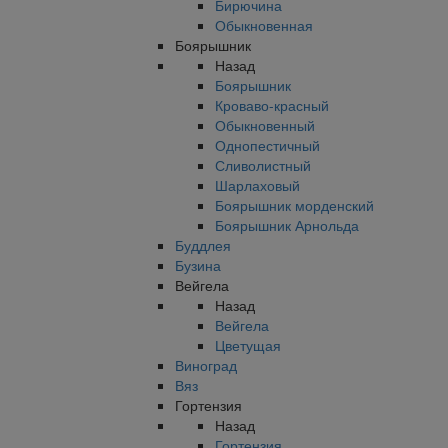
Бирючина
Обыкновенная
Боярышник
Назад
Боярышник
Кроваво-красный
Обыкновенный
Однопестичный
Сливолистный
Шарлаховый
Боярышник морденский
Боярышник Арнольда
Буддлея
Бузина
Вейгела
Назад
Вейгела
Цветущая
Виноград
Вяз
Гортензия
Назад
Гортензия