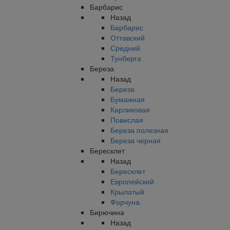
Барбарис
Назад
Барбарис
Оттавский
Средний
Тунберга
Береза
Назад
Береза
Бумажная
Карликовая
Повислая
Береза полезная
Береза черная
Бересклет
Назад
Бересклет
Европейский
Крылатый
Форчуна
Бирючина
Назад