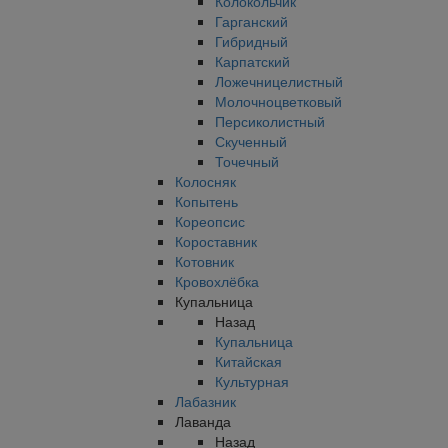
Колокольчик
Гарганский
Гибридный
Карпатский
Ложечницелистный
Молочноцветковый
Персиколистный
Скученный
Точечный
Колосняк
Копытень
Кореопсис
Короставник
Котовник
Кровохлёбка
Купальница
Назад
Купальница
Китайская
Культурная
Лабазник
Лаванда
Назад