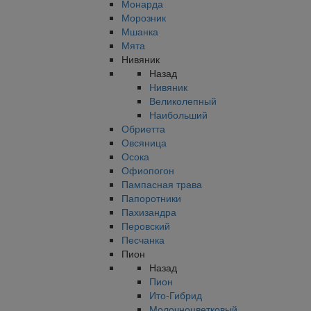
Монарда
Морозник
Мшанка
Мята
Нивяник
Назад
Нивяник
Великолепный
Наибольший
Обриетта
Овсяница
Осока
Офиопогон
Пампасная трава
Папоротники
Пахизандра
Перовский
Песчанка
Пион
Назад
Пион
Ито-Гибрид
Молочноцветковый