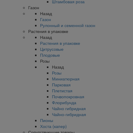
Штамбовая роза
Газон
Назад
Газон
Рулонный и семенной газон
Растения в упаковке
Назад
Растения в упаковке
Цитрусовые
Плодовые
Розы
Назад
Розы
Миниатюрная
Парковая
Плетистая
Почвопокровная
Флорибунда
Чайно гибридная
Чайно-гибридная
Пионы
Хоста (капер)
Сопутствующие товары