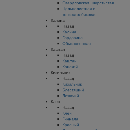
Свердловская, шерстистая
Цельнолистная и
тонкостолбиковая
Калина
Назад
Калина
Гордовина
Обыкновенная
Каштан
Назад
Каштан
Конский
Кизильник
Назад
Кизильник
Блестящий
Лежачий
Клен
Назад
Клен
Гиннала
Красный