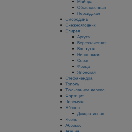
Майера
Обыкновенная
Персидская
Смородина
Снежноягодник
Спирея
Аргута
Березолистная
Ван-гутта
Ниппонская
Серая
Фрица
Японская
Стефанандра
Тополь
Тюльпанное дерево
Форзиция
Черемуха
Яблоня
Декоративная
Ясень
Абрикос
Акация