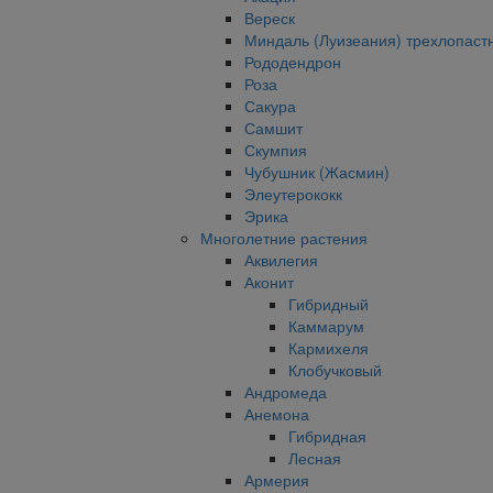
Вереск
Миндаль (Луизеания) трехлопаст
Рододендрон
Роза
Сакура
Самшит
Скумпия
Чубушник (Жасмин)
Элеутерококк
Эрика
Многолетние растения
Аквилегия
Аконит
Гибридный
Каммарум
Кармихеля
Клобучковый
Андромеда
Анемона
Гибридная
Лесная
Армерия