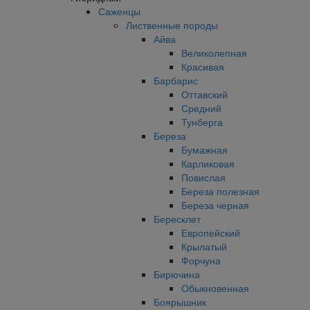
Саженцы
Лиственные породы
Айва
Великолепная
Красивая
Барбарис
Оттавский
Средний
Тунберга
Береза
Бумажная
Карликовая
Повислая
Береза полезная
Береза черная
Бересклет
Европейский
Крылатый
Форчуна
Бирючина
Обыкновенная
Боярышник