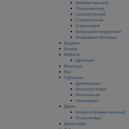
Кроваво-красный
Обыкновенный
Однопестичный
Сливолистный
Шарлаховый
Боярышник морденский
Боярышник Арнольда
Буддлея
Бузина
Вейгела
Цветущая
Виноград
Вяз
Гортензия
Древовидная
Крупнолистовая
Метельчатая
Черешковая
Дерен
Белый и Кроваво-красный
Отпрысковый
Древогубец