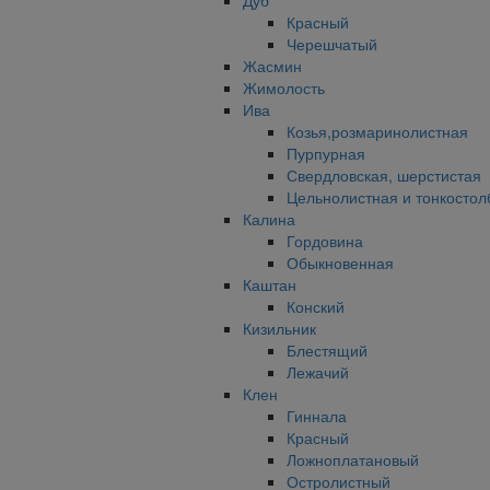
Дуб
Красный
Черешчатый
Жасмин
Жимолость
Ива
Козья,розмаринолистная
Пурпурная
Свердловская, шерстистая
Цельнолистная и тонкостол
Калина
Гордовина
Обыкновенная
Каштан
Конский
Кизильник
Блестящий
Лежачий
Клен
Гиннала
Красный
Ложноплатановый
Остролистный