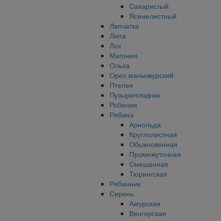
Сахаристый
Ясенелистный
Лапчатка
Липа
Лох
Магония
Ольха
Орех маньчжурский
Птелея
Пузыреплодник
Робиния
Рябина
Арнольда
Круглолистная
Обыкновенная
Промежуточная
Смешанная
Тюрингская
Рябинник
Сирень
Амурская
Венгерская