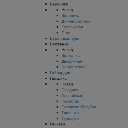
Вероника
Назад
Вероника
Длиннолистная
Колосковая
Фёст
Вероникаструм
Волжанка
Назад
Волжанка
Двудомная
Низкорослая
Гайлардия
Гвоздика
Назад
Гвоздика
Альпийская
Перистая
Серовато-Голубая
Травянка
Турецкая
Гейхера