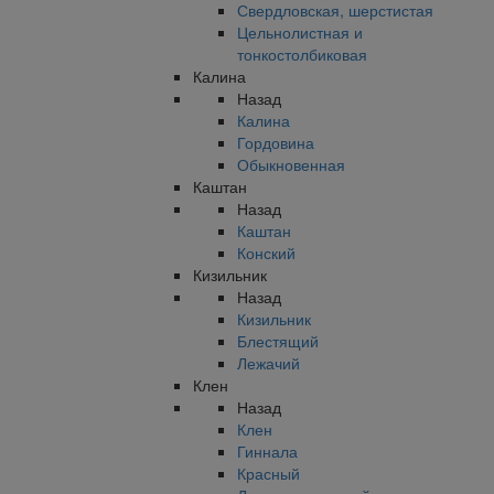
Свердловская, шерстистая
Цельнолистная и
тонкостолбиковая
Калина
Назад
Калина
Гордовина
Обыкновенная
Каштан
Назад
Каштан
Конский
Кизильник
Назад
Кизильник
Блестящий
Лежачий
Клен
Назад
Клен
Гиннала
Красный