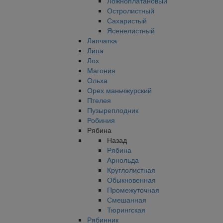
Ложноплатановый
Остролистный
Сахаристый
Ясенелистный
Лапчатка
Липа
Лох
Магония
Ольха
Орех маньчжурский
Птелея
Пузыреплодник
Робиния
Рябина
Назад
Рябина
Арнольда
Круглолистная
Обыкновенная
Промежуточная
Смешанная
Тюрингская
Рябинник