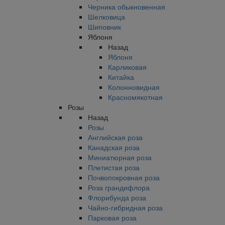
Черника обыкновенная
Шелковица
Шиповник
Яблоня
Назад
Яблоня
Карликовая
Китайка
Колонновидная
Красномякотная
Розы
Назад
Розы
Английская роза
Канадская роза
Миниатюрная роза
Плетистая роза
Почвопокровная роза
Роза грандифлора
Флорибунда роза
Чайно-гибридная роза
Парковая роза