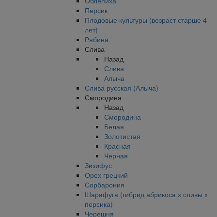
Облепиха
Персик
Плодовые культуры (возраст старше 4
лет)
Рябина
Слива
Назад
Слива
Алыча
Слива русская (Алыча)
Смородина
Назад
Смородина
Белая
Золотистая
Красная
Черная
Зизифус
Орех грецкий
Сорбарония
Шарафуга (гибрид абрикоса х сливы х
персика)
Черешня