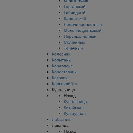
Колокольчик
Гарганский
Гибридный
Карпатский
Ложечницелистный
Молочноцветковый
Персиколистный
Скученный
Точечный
Колосняк
Копытень
Кореопсис
Короставник
Котовник
Кровохлёбка
Купальница
Назад
Купальница
Китайская
Культурная
Лабазник
Лаванда
Назад