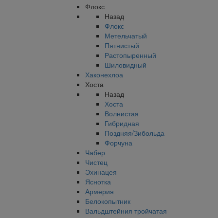
Флокс
Назад
Флокс
Метельчатый
Пятнистый
Растопыренный
Шиловидный
Хаконехлоа
Хоста
Назад
Хоста
Волнистая
Гибридная
Поздняя/Зибольда
Форчуна
Чабер
Чистец
Эхинацея
Яснотка
Армерия
Белокопытник
Вальдштейния тройчатая