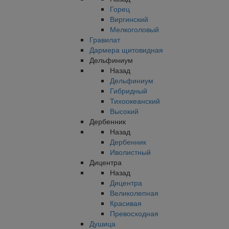
Горец
Виргинский
Мелкоголовый
Гравилат
Дармера щитовидная
Дельфиниум
Назад
Дельфиниум
Гибридный
Тихоокеанский
Высокий
Дербенник
Назад
Дербенник
Иволистный
Дицентра
Назад
Дицентра
Великолепная
Красивая
Превосходная
Душица