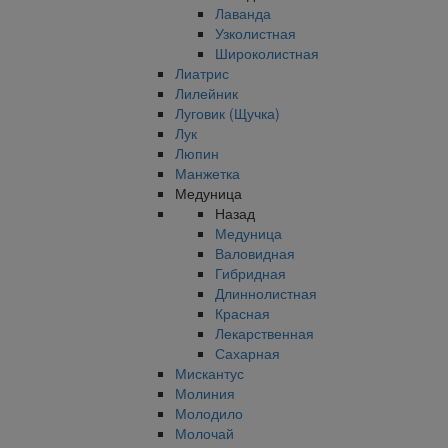
Лаванда
Узколистная
Широколистная
Лиатрис
Лилейник
Луговик (Щучка)
Лук
Люпин
Манжетка
Медуница
Назад
Медуница
Валовидная
Гибридная
Длиннолистная
Красная
Лекарственная
Сахарная
Мискантус
Молиния
Молодило
Молочай