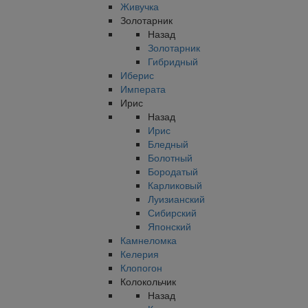
Живучка
Золотарник
Назад
Золотарник
Гибридный
Иберис
Императа
Ирис
Назад
Ирис
Бледный
Болотный
Бородатый
Карликовый
Луизианский
Сибирский
Японский
Камнеломка
Келерия
Клопогон
Колокольчик
Назад