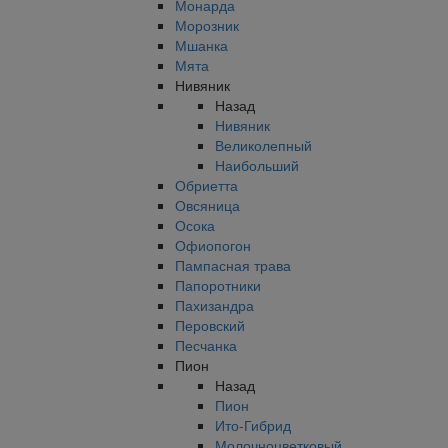
Монарда
Морозник
Мшанка
Мята
Нивяник
Назад
Нивяник
Великолепный
Наибольший
Обриетта
Овсяница
Осока
Офиопогон
Пампасная трава
Папоротники
Пахизандра
Перовский
Песчанка
Пион
Назад
Пион
Ито-Гибрид
Молочноцветковый