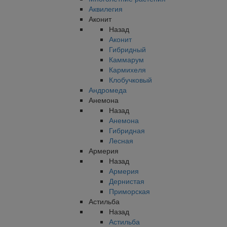
Аквилегия
Аконит
Назад
Аконит
Гибридный
Каммарум
Кармихеля
Клобучковый
Андромеда
Анемона
Назад
Анемона
Гибридная
Лесная
Армерия
Назад
Армерия
Дернистая
Приморская
Астильба
Назад
Астильба