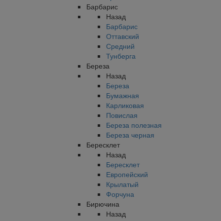
Барбарис
Назад
Барбарис
Оттавский
Средний
Тунберга
Береза
Назад
Береза
Бумажная
Карликовая
Повислая
Береза полезная
Береза черная
Бересклет
Назад
Бересклет
Европейский
Крылатый
Форчуна
Бирючина
Назад