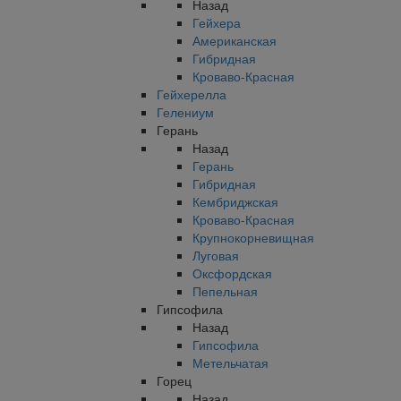
Назад
Гейхера
Американская
Гибридная
Кроваво-Красная
Гейхерелла
Гелениум
Герань
Назад
Герань
Гибридная
Кембриджская
Кроваво-Красная
Крупнокорневищная
Луговая
Оксфордская
Пепельная
Гипсофила
Назад
Гипсофила
Метельчатая
Горец
Назад