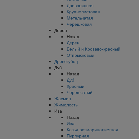
Древовидная
Крупнолистовая
Метельчатая
Черешковая
Дерен
Назад
Дерен
Белый и Кроваво-красный
Отпрысковый
Древогубец
Дуб
Назад
Дуб
Красный
Черешчатый
Жасмин
Жимолость
Ива
Назад
Ива
Козья,розмаринолистная
Пурпурная