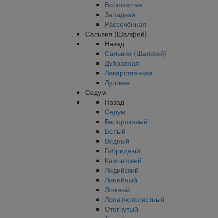
Волосистая
Западная
Рассечённая
Сальвия (Шалфей)
Назад
Сальвия (Шалфей)
Дубравная
Лекарственная
Луговая
Седум
Назад
Седум
Белорозовый
Белый
Видный
Гибридный
Камчатский
Лидийский
Линейный
Ложный
Лопатчотолистный
Отогнутый