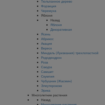
Тюльпанное дерево
Форзиция
Черемуха
Яблоня
Назад
Яблоня
Декоративная
Ясень
Абрикос
Акация
Вереск
Миндаль (Луизеания) трехлопастной
Рододендрон
Роза
Сакура
Самшит
Скумпия
Чубушник (Жасмин)
Элеутерококк
Эрика
Многолетние растения
Назад
Многолетние растения