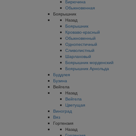
Бирючина
Обыкновенная
Боярышник
Назад
Боярышник
Кроваво-красный
Обыкновенный
Однопестичный
Сливолистный
Шарлаховый
Боярышник морденский
Боярышник Арнольда
Буддлея
Бузина
Вейгела
Назад
Вейгела
Цветущая
Виноград
Вяз
Гортензия
Назад
Гортензия