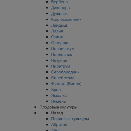
Вербена
Дихондра
Душевик
Каплесеменник
Ландыш
Лилия
Ожика
Осмунда
Пеннисетум
Перловник
Петуния
Пиретрум
Серобородник
Синейлезис
Фиалка (Виола)
Хрен
Ясколка
Ячмень
Плодовые культуры
Назад
Плодовые культуры
Абрикос
Айва