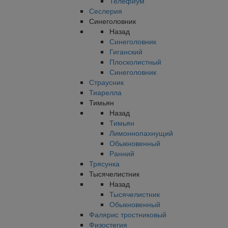
Телефиум
Сеслерия
Синеголовник
Назад
Синеголовник
Гиганский
Плосколистный
Синеголовник
Страусник
Тиарелла
Тимьян
Назад
Тимьян
Лимоннопахнущий
Обыкновенный
Ранний
Трясунка
Тысячелистник
Назад
Тысячелистник
Обыкновенный
Фалярис тростниковый
Физостегия