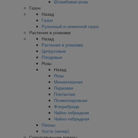
Штамбовая роза
Газон
Назад
Газон
Рулонный и семенной газон
Растения в упаковке
Назад
Растения в упаковке
Цитрусовые
Плодовые
Розы
Назад
Розы
Миниатюрная
Парковая
Плетистая
Почвопокровная
Флорибунда
Чайно гибридная
Чайно-гибридная
Пионы
Хоста (капер)
Сопутствующие товары