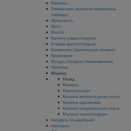
Ежевика
Ежемалина (малинно-ежевичные
гибриды)
Жимолость
Ирга
Йошта
Калина сладкоплодная
Клюква крупноплодная
Княженика (Арктическая малина)
Крыжовник
Фундук (Лещина обыкновенная)
Лимоник
Малина
Назад
Малина
Ремонтантная
Малина желтоплодные сорта
Малина карликовая
Малина традиционные сорта
Малина черноплодная
Миндаль (съедобный)
Нектарин