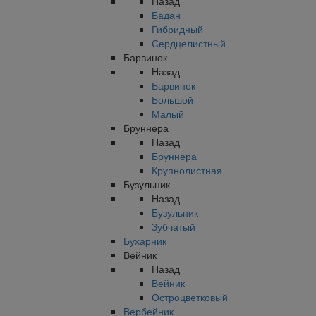
Назад
Бадан
Гибридный
Сердцелистный
Барвинок
Назад
Барвинок
Большой
Малый
Бруннера
Назад
Бруннера
Крупнолистная
Бузульник
Назад
Бузульник
Зубчатый
Бухарник
Вейник
Назад
Вейник
Остроцветковый
Вербейник