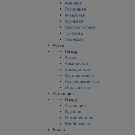
Арендса
Гибридная
Китайская
Курчавая
Простолистная
Тунберга
Японская
Астра
Назад
Астра
Альпийская
Бокоцветная
Кустарниковая
Новобельгийская
Итальянская
Астранция
Назад
Астранция
Крупная
Мелколистная
Наибольшая
Бадан