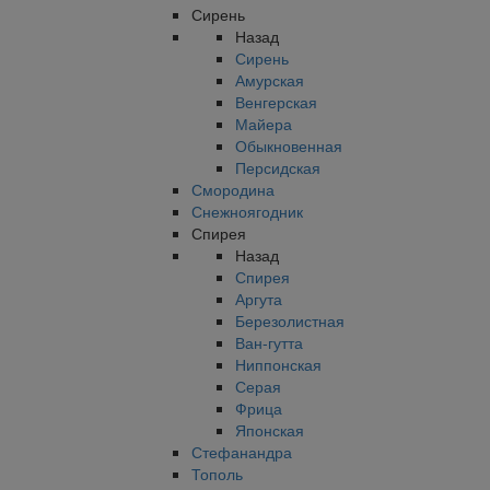
Сирень
Назад
Сирень
Амурская
Венгерская
Майера
Обыкновенная
Персидская
Смородина
Снежноягодник
Спирея
Назад
Спирея
Аргута
Березолистная
Ван-гутта
Ниппонская
Серая
Фрица
Японская
Стефанандра
Тополь