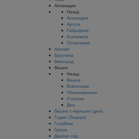
Актинидия
Назад
Актинидия
Аргута
Гибридная
Коломикта
Полигамма
Арония
Брусника
Виноград
Вишня
Назад
Вишня
Войлочная
Обыкновенная
Степная
Дюк
Вишня х черешня (дюк)
Годжи (Лициум)
Голубика
Груша
Дерево-сад