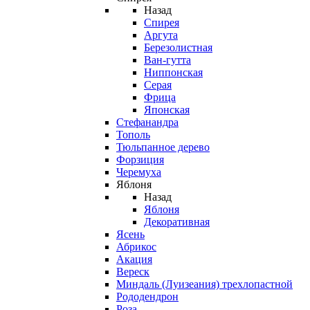
Назад
Спирея
Аргута
Березолистная
Ван-гутта
Ниппонская
Серая
Фрица
Японская
Стефанандра
Тополь
Тюльпанное дерево
Форзиция
Черемуха
Яблоня
Назад
Яблоня
Декоративная
Ясень
Абрикос
Акация
Вереск
Миндаль (Луизеания) трехлопастной
Рододендрон
Роза