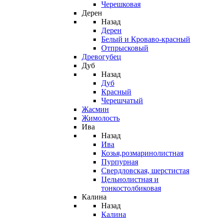
Черешковая
Дерен
Назад
Дерен
Белый и Кроваво-красный
Отпрысковый
Древогубец
Дуб
Назад
Дуб
Красный
Черешчатый
Жасмин
Жимолость
Ива
Назад
Ива
Козья,розмаринолистная
Пурпурная
Свердловская, шерстистая
Цельнолистная и
тонкостолбиковая
Калина
Назад
Калина