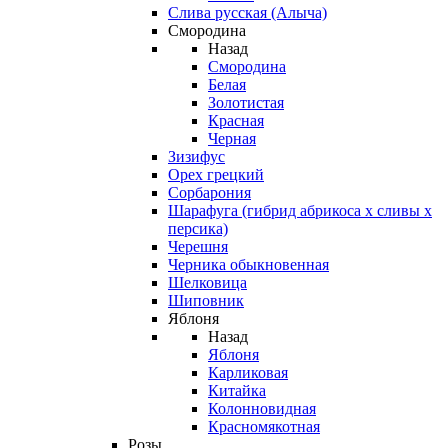
Слива русская (Алыча)
Смородина
Назад
Смородина
Белая
Золотистая
Красная
Черная
Зизифус
Орех грецкий
Сорбарония
Шарафуга (гибрид абрикоса х сливы х
персика)
Черешня
Черника обыкновенная
Шелковица
Шиповник
Яблоня
Назад
Яблоня
Карликовая
Китайка
Колонновидная
Красномякотная
Розы