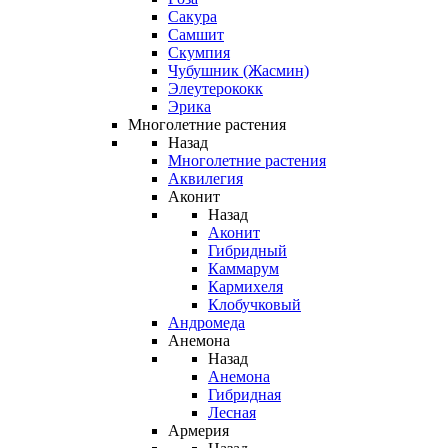
Сакура
Самшит
Скумпия
Чубушник (Жасмин)
Элеутерококк
Эрика
Многолетние растения
Назад
Многолетние растения
Аквилегия
Аконит
Назад
Аконит
Гибридный
Каммарум
Кармихеля
Клобучковый
Андромеда
Анемона
Назад
Анемона
Гибридная
Лесная
Армерия