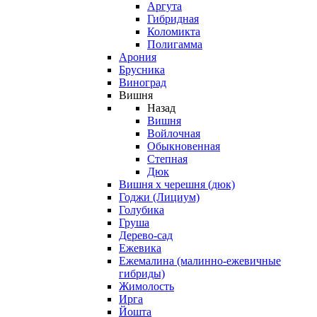
Аргута
Гибридная
Коломикта
Полигамма
Арония
Брусника
Виноград
Вишня
Назад
Вишня
Войлочная
Обыкновенная
Степная
Дюк
Вишня х черешня (дюк)
Годжи (Лициум)
Голубика
Груша
Дерево-сад
Ежевика
Ежемалина (малинно-ежевичные
гибриды)
Жимолость
Ирга
Йошта