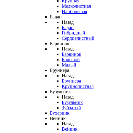
Крупная
Мелколистная
Наибольшая
Бадан
Назад
Бадан
Гибридный
Сердцелистный
Барвинок
Назад
Барвинок
Большой
Малый
Бруннера
Назад
Бруннера
Крупнолистная
Бузульник
Назад
Бузульник
Зубчатый
Бухарник
Вейник
Назад
Вейник