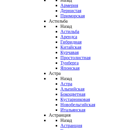
Назад
Армерия
Дернистая
Приморская
Астильба
Назад
Астильба
Арендса
Гибридная
Китайская
Курчавая
Простолистная
Тунберга
Японская
Астра
Назад
Астра
Альпийская
Бокоцветная
Кустарниковая
Новобельгийская
Итальянская
Астранция
Назад
Астранция