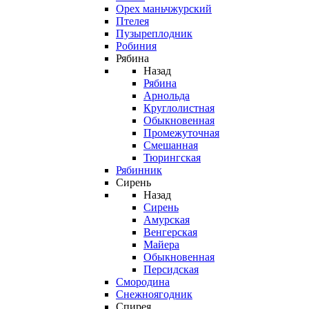
Орех маньчжурский
Птелея
Пузыреплодник
Робиния
Рябина
Назад
Рябина
Арнольда
Круглолистная
Обыкновенная
Промежуточная
Смешанная
Тюрингская
Рябинник
Сирень
Назад
Сирень
Амурская
Венгерская
Майера
Обыкновенная
Персидская
Смородина
Снежноягодник
Спирея