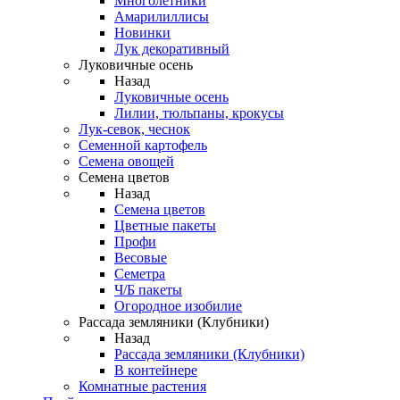
Многолетники
Амарилиллисы
Новинки
Лук декоративный
Луковичные осень
Назад
Луковичные осень
Лилии, тюльпаны, крокусы
Лук-севок, чеснок
Семенной картофель
Семена овощей
Семена цветов
Назад
Семена цветов
Цветные пакеты
Профи
Весовые
Семетра
Ч/Б пакеты
Огородное изобилие
Рассада земляники (Клубники)
Назад
Рассада земляники (Клубники)
В контейнере
Комнатные растения