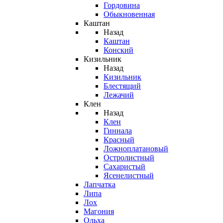
Гордовина
Обыкновенная
Каштан
Назад
Каштан
Конский
Кизильник
Назад
Кизильник
Блестящий
Лежачий
Клен
Назад
Клен
Гиннала
Красный
Ложноплатановый
Остролистный
Сахаристый
Ясенелистный
Лапчатка
Липа
Лох
Магония
Ольха