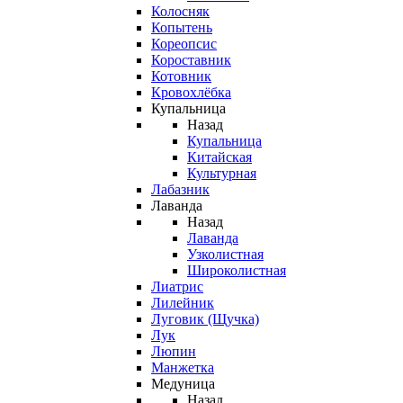
Колосняк
Копытень
Кореопсис
Короставник
Котовник
Кровохлёбка
Купальница
Назад
Купальница
Китайская
Культурная
Лабазник
Лаванда
Назад
Лаванда
Узколистная
Широколистная
Лиатрис
Лилейник
Луговик (Щучка)
Лук
Люпин
Манжетка
Медуница
Назад