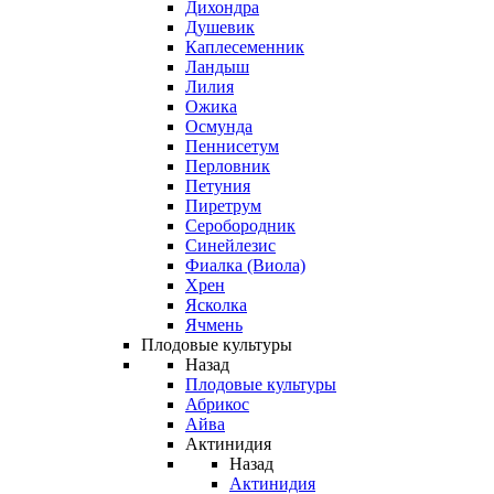
Дихондра
Душевик
Каплесеменник
Ландыш
Лилия
Ожика
Осмунда
Пеннисетум
Перловник
Петуния
Пиретрум
Серобородник
Синейлезис
Фиалка (Виола)
Хрен
Ясколка
Ячмень
Плодовые культуры
Назад
Плодовые культуры
Абрикос
Айва
Актинидия
Назад
Актинидия