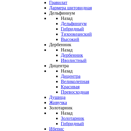
Гравилат
Дармера щитовидная
Дельфиниум
Назад
Дельфиниум
Гибридный
Тихоокеанский
Высокий
Дербенник
Назад
Дербенник
Иволистный
Дицентра
Назад
Дицентра
Великолепная
Красивая
Превосходная
Душица
Живучка
Золотарник
Назад
Золотарник
Гибридный
Иберис