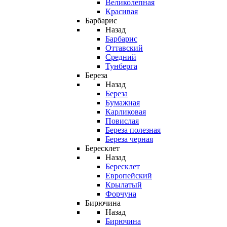
Великолепная
Красивая
Барбарис
Назад
Барбарис
Оттавский
Средний
Тунберга
Береза
Назад
Береза
Бумажная
Карликовая
Повислая
Береза полезная
Береза черная
Бересклет
Назад
Бересклет
Европейский
Крылатый
Форчуна
Бирючина
Назад
Бирючина