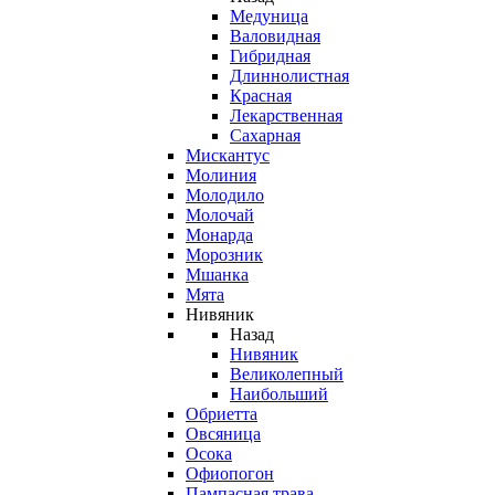
Медуница
Валовидная
Гибридная
Длиннолистная
Красная
Лекарственная
Сахарная
Мискантус
Молиния
Молодило
Молочай
Монарда
Морозник
Мшанка
Мята
Нивяник
Назад
Нивяник
Великолепный
Наибольший
Обриетта
Овсяница
Осока
Офиопогон
Пампасная трава