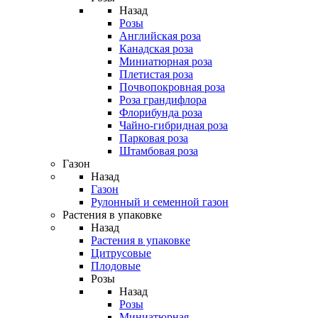
Назад
Розы
Английская роза
Канадская роза
Миниатюрная роза
Плетистая роза
Почвопокровная роза
Роза грандифлора
Флорибунда роза
Чайно-гибридная роза
Парковая роза
Штамбовая роза
Газон
Назад
Газон
Рулонный и семенной газон
Растения в упаковке
Назад
Растения в упаковке
Цитрусовые
Плодовые
Розы
Назад
Розы
Миниатюрная