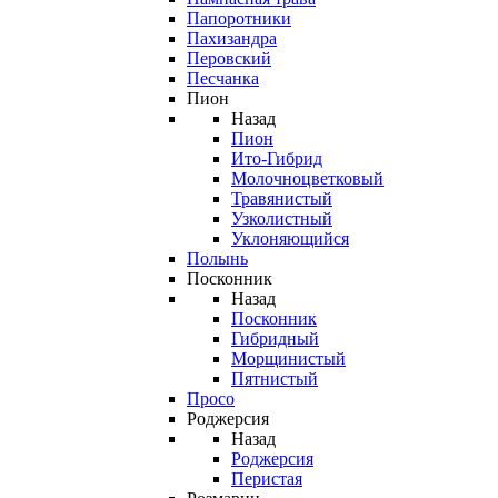
Папоротники
Пахизандра
Перовский
Песчанка
Пион
Назад
Пион
Ито-Гибрид
Молочноцветковый
Травянистый
Узколистный
Уклоняющийся
Полынь
Посконник
Назад
Посконник
Гибридный
Морщинистый
Пятнистый
Просо
Роджерсия
Назад
Роджерсия
Перистая