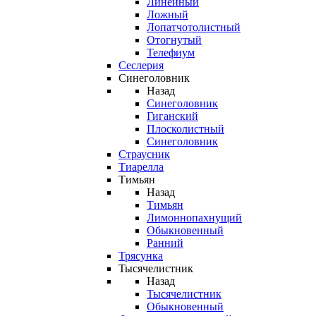
Линейный
Ложный
Лопатчотолистный
Отогнутый
Телефиум
Сеслерия
Синеголовник
Назад
Синеголовник
Гиганский
Плосколистный
Синеголовник
Страусник
Тиарелла
Тимьян
Назад
Тимьян
Лимоннопахнущий
Обыкновенный
Ранний
Трясунка
Тысячелистник
Назад
Тысячелистник
Обыкновенный