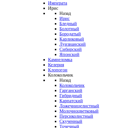
Императа
Ирис
Назад
Ирис
Бледный
Болотный
Бородатый
Карликовый
Луизианский
Сибирский
Японский
Камнеломка
Келерия
Клопогон
Колокольчик
Назад
Колокольчик
Гарганский
Гибридный
Карпатский
Ложечницелистный
Молочноцветковый
Персиколистный
Скученный
Точечный