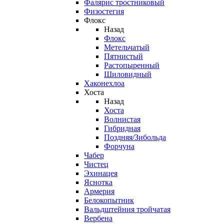
Фалярис тростниковый
Физостегия
Флокс
Назад
Флокс
Метельчатый
Пятнистый
Растопыренный
Шиловидный
Хаконехлоа
Хоста
Назад
Хоста
Волнистая
Гибридная
Поздняя/Зибольда
Форчуна
Чабер
Чистец
Эхинацея
Яснотка
Армерия
Белокопытник
Вальдштейния тройчатая
Вербена