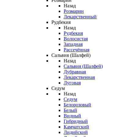
Розмарин
Назад
Розмарин
Лекарственный
Рудбекия
Назад
Рудбекия
Волосистая
Западная
Рассечённая
Сальвия (Шалфей)
Назад
Сальвия (Шалфей)
Дубравная
Лекарственная
Луговая
Седум
Назад
Седум
Белорозовый
Белый
Видный
Гибридный
Камчатский
Лидийский