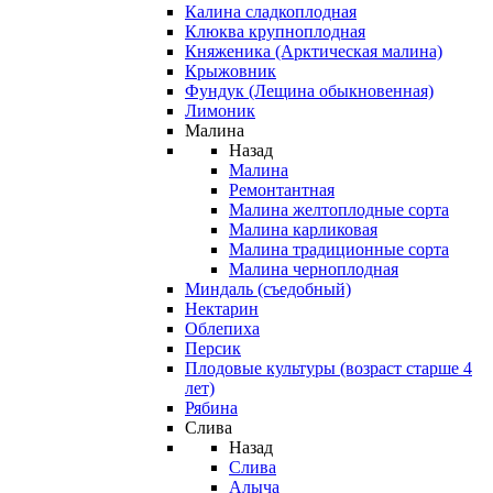
Калина сладкоплодная
Клюква крупноплодная
Княженика (Арктическая малина)
Крыжовник
Фундук (Лещина обыкновенная)
Лимоник
Малина
Назад
Малина
Ремонтантная
Малина желтоплодные сорта
Малина карликовая
Малина традиционные сорта
Малина черноплодная
Миндаль (съедобный)
Нектарин
Облепиха
Персик
Плодовые культуры (возраст старше 4
лет)
Рябина
Слива
Назад
Слива
Алыча