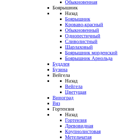
Обыкновенная
Боярышник
Назад
Боярышник
Кроваво-красный
Обыкновенный
Однопестичный
Сливолистный
Шарлаховый
Боярышник морденский
Боярышник Арнольда
Буддлея
Бузина
Вейгела
Назад
Вейгела
Цветущая
Виноград
Вяз
Гортензия
Назад
Гортензия
Древовидная
Крупнолистовая
Метельчатая