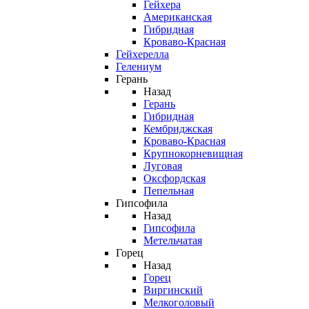
Гейхера
Американская
Гибридная
Кроваво-Красная
Гейхерелла
Гелениум
Герань
Назад
Герань
Гибридная
Кембриджская
Кроваво-Красная
Крупнокорневищная
Луговая
Оксфордская
Пепельная
Гипсофила
Назад
Гипсофила
Метельчатая
Горец
Назад
Горец
Виргинский
Мелкоголовый