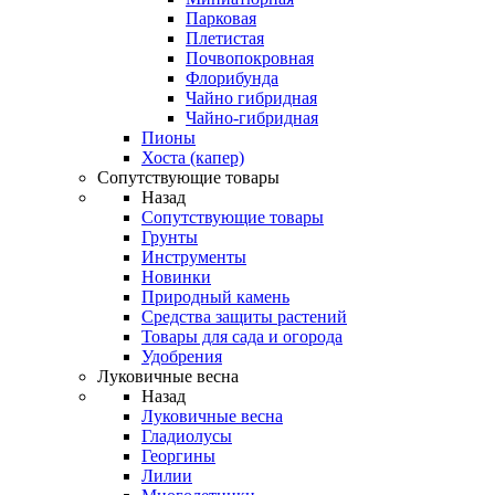
Парковая
Плетистая
Почвопокровная
Флорибунда
Чайно гибридная
Чайно-гибридная
Пионы
Хоста (капер)
Сопутствующие товары
Назад
Сопутствующие товары
Грунты
Инструменты
Новинки
Природный камень
Средства защиты растений
Товары для сада и огорода
Удобрения
Луковичные весна
Назад
Луковичные весна
Гладиолусы
Георгины
Лилии