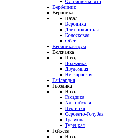
Остроцветковый
Вербейник
Вероника
Назад
Вероника
Длиннолистная
Колосковая
Фёст
Вероникаструм
Волжанка
Назад
Волжанка
Двудомная
Низкорослая
Гайлардия
Гвоздика
Назад
Гвоздика
Альпийская
Перистая
Серовато-Голубая
Травянка
Турецкая
Гейхера
Назад