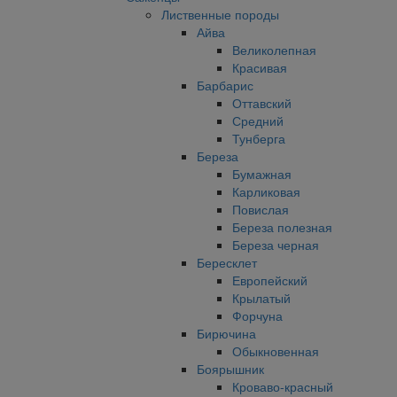
Лиственные породы
Айва
Великолепная
Красивая
Барбарис
Оттавский
Средний
Тунберга
Береза
Бумажная
Карликовая
Повислая
Береза полезная
Береза черная
Бересклет
Европейский
Крылатый
Форчуна
Бирючина
Обыкновенная
Боярышник
Кроваво-красный