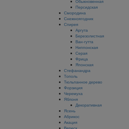
Обыкновенная
Персидская
Смородина
Снежноягодник
Спирея
Аргута
Березолистная
Ван-гутта
Ниппонская
Серая
Фрица
Японская
Стефанандра
Тополь
Тюльпанное дерево
Форзиция
Черемуха
Яблоня
Декоративная
Ясень
Абрикос
Акация
Вереск