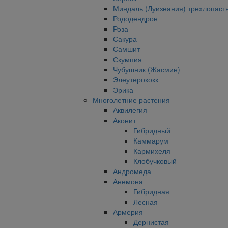
Миндаль (Луизеания) трехлопаст
Рододендрон
Роза
Сакура
Самшит
Скумпия
Чубушник (Жасмин)
Элеутерококк
Эрика
Многолетние растения
Аквилегия
Аконит
Гибридный
Каммарум
Кармихеля
Клобучковый
Андромеда
Анемона
Гибридная
Лесная
Армерия
Дернистая