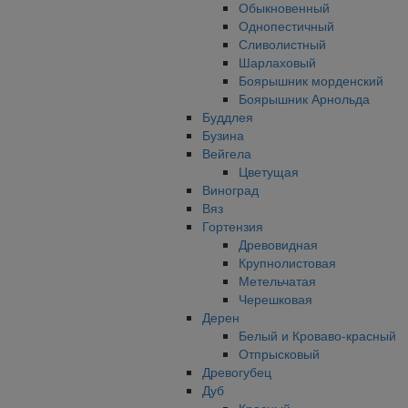
Обыкновенный
Однопестичный
Сливолистный
Шарлаховый
Боярышник морденский
Боярышник Арнольда
Буддлея
Бузина
Вейгела
Цветущая
Виноград
Вяз
Гортензия
Древовидная
Крупнолистовая
Метельчатая
Черешковая
Дерен
Белый и Кроваво-красный
Отпрысковый
Древогубец
Дуб