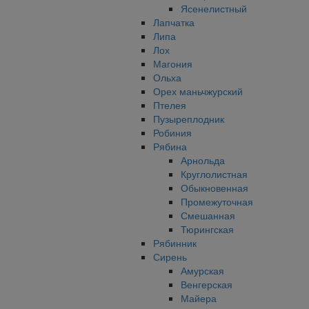
Ясенелистный
Лапчатка
Липа
Лох
Магония
Ольха
Орех маньчжурский
Птелея
Пузыреплодник
Робиния
Рябина
Арнольда
Круглолистная
Обыкновенная
Промежуточная
Смешанная
Тюрингская
Рябинник
Сирень
Амурская
Венгерская
Майера