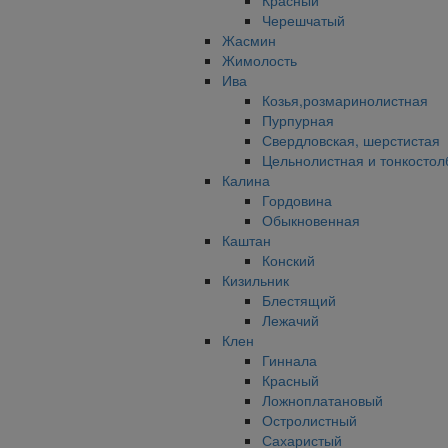
Красный
Черешчатый
Жасмин
Жимолость
Ива
Козья,розмаринолистная
Пурпурная
Свердловская, шерстистая
Цельнолистная и тонкостол
Калина
Гордовина
Обыкновенная
Каштан
Конский
Кизильник
Блестящий
Лежачий
Клен
Гиннала
Красный
Ложноплатановый
Остролистный
Сахаристый