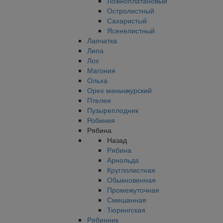
Ложноплатановый
Остролистный
Сахаристый
Ясенелистный
Лапчатка
Липа
Лох
Магония
Ольха
Орех маньчжурский
Птелея
Пузыреплодник
Робиния
Рябина
Назад
Рябина
Арнольда
Круглолистная
Обыкновенная
Промежуточная
Смешанная
Тюрингская
Рябинник