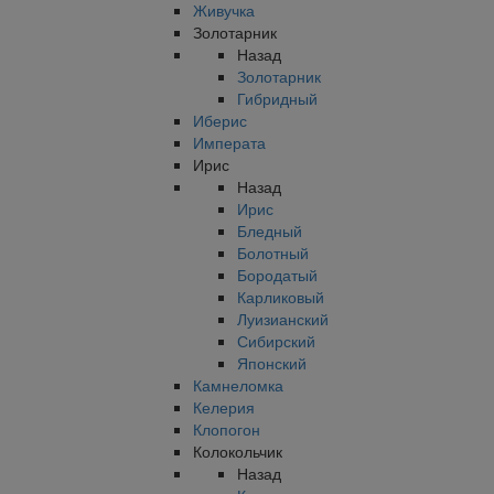
Живучка
Золотарник
Назад
Золотарник
Гибридный
Иберис
Императа
Ирис
Назад
Ирис
Бледный
Болотный
Бородатый
Карликовый
Луизианский
Сибирский
Японский
Камнеломка
Келерия
Клопогон
Колокольчик
Назад