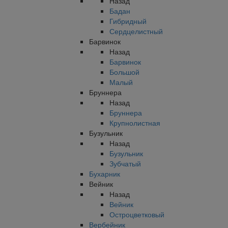
Назад
Бадан
Гибридный
Сердцелистный
Барвинок
Назад
Барвинок
Большой
Малый
Бруннера
Назад
Бруннера
Крупнолистная
Бузульник
Назад
Бузульник
Зубчатый
Бухарник
Вейник
Назад
Вейник
Остроцветковый
Вербейник