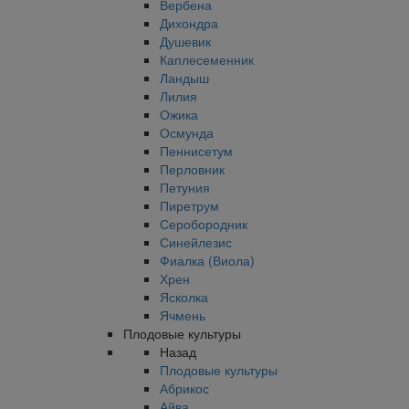
Вербена
Дихондра
Душевик
Каплесеменник
Ландыш
Лилия
Ожика
Осмунда
Пеннисетум
Перловник
Петуния
Пиретрум
Серобородник
Синейлезис
Фиалка (Виола)
Хрен
Ясколка
Ячмень
Плодовые культуры
Назад
Плодовые культуры
Абрикос
Айва