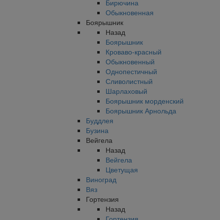
Бирючина
Обыкновенная
Боярышник
Назад
Боярышник
Кроваво-красный
Обыкновенный
Однопестичный
Сливолистный
Шарлаховый
Боярышник морденский
Боярышник Арнольда
Буддлея
Бузина
Вейгела
Назад
Вейгела
Цветущая
Виноград
Вяз
Гортензия
Назад
Гортензия