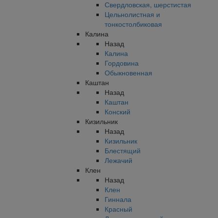
Свердловская, шерстистая
Цельнолистная и
тонкостолбиковая
Калина
Назад
Калина
Гордовина
Обыкновенная
Каштан
Назад
Каштан
Конский
Кизильник
Назад
Кизильник
Блестящий
Лежачий
Клен
Назад
Клен
Гиннала
Красный