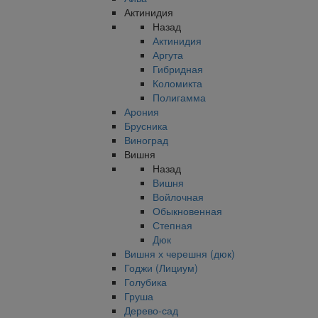
Актинидия
Назад
Актинидия
Аргута
Гибридная
Коломикта
Полигамма
Арония
Брусника
Виноград
Вишня
Назад
Вишня
Войлочная
Обыкновенная
Степная
Дюк
Вишня х черешня (дюк)
Годжи (Лициум)
Голубика
Груша
Дерево-сад