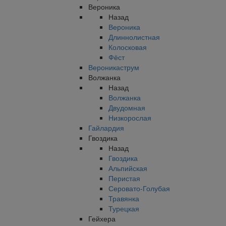
Вероника
Назад
Вероника
Длиннолистная
Колосковая
Фёст
Вероникаструм
Волжанка
Назад
Волжанка
Двудомная
Низкорослая
Гайлардия
Гвоздика
Назад
Гвоздика
Альпийская
Перистая
Серовато-Голубая
Травянка
Турецкая
Гейхера