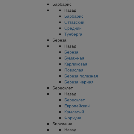
Барбарис
Назад
Барбарис
Оттавский
Средний
Тунберга
Береза
Назад
Береза
Бумажная
Карликовая
Повислая
Береза полезная
Береза черная
Бересклет
Назад
Бересклет
Европейский
Крылатый
Форчуна
Бирючина
Назад