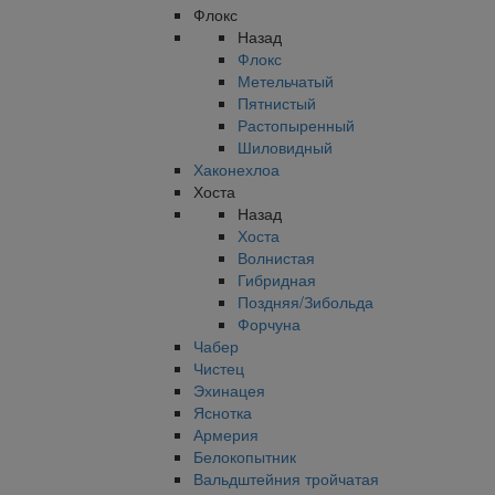
Флокс
Назад
Флокс
Метельчатый
Пятнистый
Растопыренный
Шиловидный
Хаконехлоа
Хоста
Назад
Хоста
Волнистая
Гибридная
Поздняя/Зибольда
Форчуна
Чабер
Чистец
Эхинацея
Яснотка
Армерия
Белокопытник
Вальдштейния тройчатая