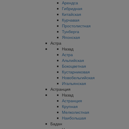
Арендса
Гибридная
Китайская
Курчавая
Простолистная
Тунберга
Японская
Астра
Назад
Астра
Альпийская
Бокоцветная
Кустарниковая
Новобельгийская
Итальянская
Астранция
Назад
Астранция
Крупная
Мелколистная
Наибольшая
Бадан