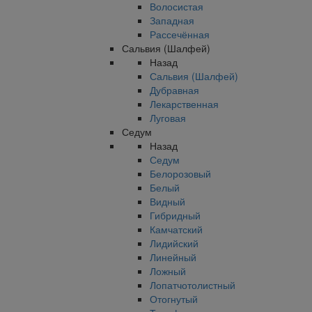
Волосистая
Западная
Рассечённая
Сальвия (Шалфей)
Назад
Сальвия (Шалфей)
Дубравная
Лекарственная
Луговая
Седум
Назад
Седум
Белорозовый
Белый
Видный
Гибридный
Камчатский
Лидийский
Линейный
Ложный
Лопатчотолистный
Отогнутый