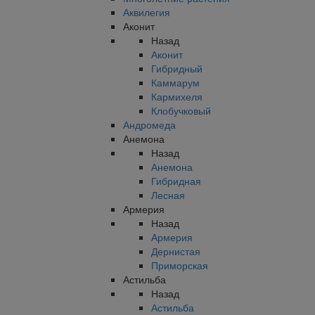
Аквилегия
Аконит
Назад
Аконит
Гибридный
Каммарум
Кармихеля
Клобучковый
Андромеда
Анемона
Назад
Анемона
Гибридная
Лесная
Армерия
Назад
Армерия
Дернистая
Приморская
Астильба
Назад
Астильба