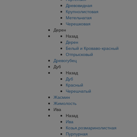
Древовидная
Крупнолистовая
Метельчатая
Черешковая
Дерен
Назад
Дерен
Белый и Кроваво-красный
Отпрысковый
Древогубец
Дуб
Назад
Дуб
Красный
Черешчатый
Жасмин
Жимолость
Ива
Назад
Ива
Козья,розмаринолистная
Пурпурная