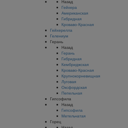
Назад
Гейхера
Американская
Гибридная
Кроваво-Красная
Гейхерелла
Гелениум
Герань
Назад
Герань
Гибридная
Кембриджская
Кроваво-Красная
Крупнокорневищная
Луговая
Оксфордская
Пепельная
Гипсофила
Назад
Гипсофила
Метельчатая
Горец
Назад