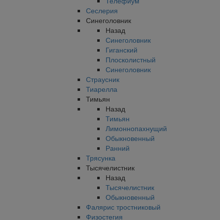
Телефиум
Сеслерия
Синеголовник
Назад
Синеголовник
Гиганский
Плосколистный
Синеголовник
Страусник
Тиарелла
Тимьян
Назад
Тимьян
Лимоннопахнущий
Обыкновенный
Ранний
Трясунка
Тысячелистник
Назад
Тысячелистник
Обыкновенный
Фалярис тростниковый
Физостегия