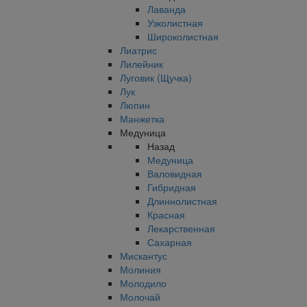
Лаванда
Узколистная
Широколистная
Лиатрис
Лилейник
Луговик (Щучка)
Лук
Люпин
Манжетка
Медуница
Назад
Медуница
Валовидная
Гибридная
Длиннолистная
Красная
Лекарственная
Сахарная
Мискантус
Молиния
Молодило
Молочай