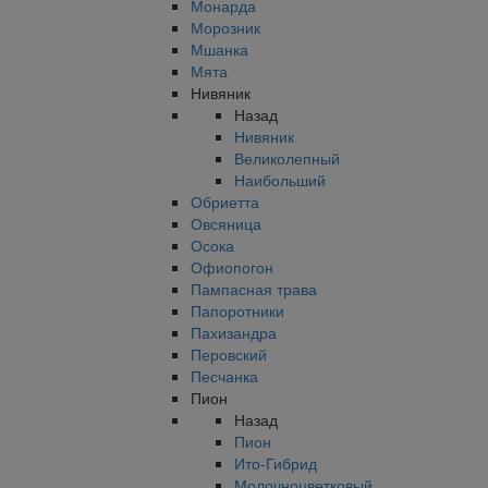
Монарда
Морозник
Мшанка
Мята
Нивяник
Назад
Нивяник
Великолепный
Наибольший
Обриетта
Овсяница
Осока
Офиопогон
Пампасная трава
Папоротники
Пахизандра
Перовский
Песчанка
Пион
Назад
Пион
Ито-Гибрид
Молочноцветковый