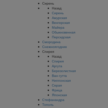
Сирень
Назад
Сирень
Амурская
Венгерская
Майера
Обыкновенная
Персидская
Смородина
Снежноягодник
Спирея
Назад
Спирея
Аргута
Березолистная
Ван-гутта
Ниппонская
Серая
Фрица
Японская
Стефанандра
Тополь