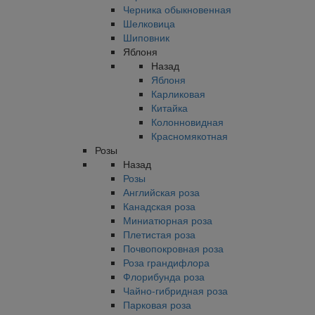
Черника обыкновенная
Шелковица
Шиповник
Яблоня
Назад
Яблоня
Карликовая
Китайка
Колонновидная
Красномякотная
Розы
Назад
Розы
Английская роза
Канадская роза
Миниатюрная роза
Плетистая роза
Почвопокровная роза
Роза грандифлора
Флорибунда роза
Чайно-гибридная роза
Парковая роза