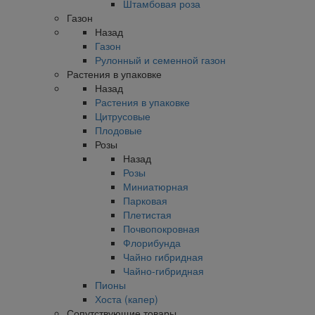
Штамбовая роза
Газон
Назад
Газон
Рулонный и семенной газон
Растения в упаковке
Назад
Растения в упаковке
Цитрусовые
Плодовые
Розы
Назад
Розы
Миниатюрная
Парковая
Плетистая
Почвопокровная
Флорибунда
Чайно гибридная
Чайно-гибридная
Пионы
Хоста (капер)
Сопутствующие товары