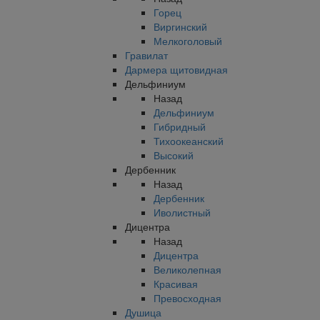
Горец
Виргинский
Мелкоголовый
Гравилат
Дармера щитовидная
Дельфиниум
Назад
Дельфиниум
Гибридный
Тихоокеанский
Высокий
Дербенник
Назад
Дербенник
Иволистный
Дицентра
Назад
Дицентра
Великолепная
Красивая
Превосходная
Душица