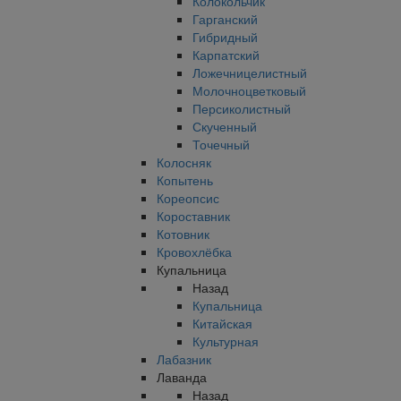
Колокольчик
Гарганский
Гибридный
Карпатский
Ложечницелистный
Молочноцветковый
Персиколистный
Скученный
Точечный
Колосняк
Копытень
Кореопсис
Короставник
Котовник
Кровохлёбка
Купальница
Назад
Купальница
Китайская
Культурная
Лабазник
Лаванда
Назад