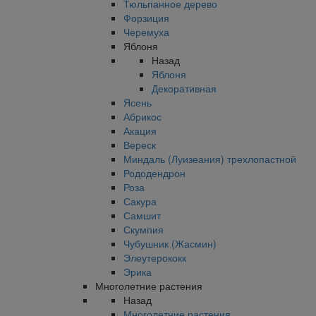
Тюльпанное дерево
Форзиция
Черемуха
Яблоня
Назад
Яблоня
Декоративная
Ясень
Абрикос
Акация
Вереск
Миндаль (Луизеания) трехлопастной
Рододендрон
Роза
Сакура
Самшит
Скумпия
Чубушник (Жасмин)
Элеутерококк
Эрика
Многолетние растения
Назад
Многолетние растения