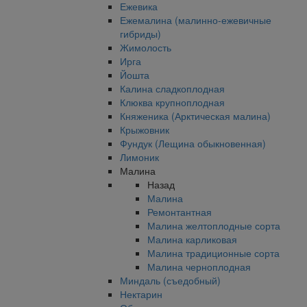
Ежевика
Ежемалина (малинно-ежевичные
гибриды)
Жимолость
Ирга
Йошта
Калина сладкоплодная
Клюква крупноплодная
Княженика (Арктическая малина)
Крыжовник
Фундук (Лещина обыкновенная)
Лимоник
Малина
Назад
Малина
Ремонтантная
Малина желтоплодные сорта
Малина карликовая
Малина традиционные сорта
Малина черноплодная
Миндаль (съедобный)
Нектарин