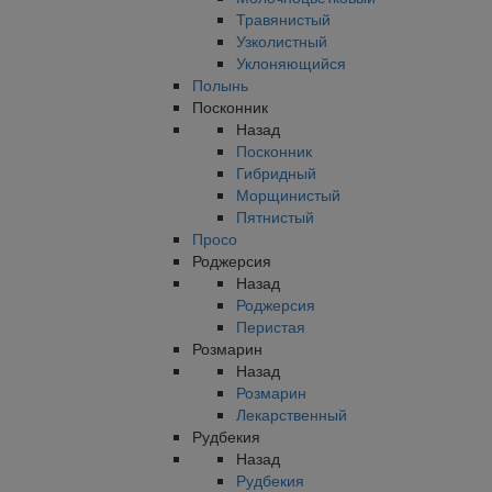
Травянистый
Узколистный
Уклоняющийся
Полынь
Посконник
Назад
Посконник
Гибридный
Морщинистый
Пятнистый
Просо
Роджерсия
Назад
Роджерсия
Перистая
Розмарин
Назад
Розмарин
Лекарственный
Рудбекия
Назад
Рудбекия