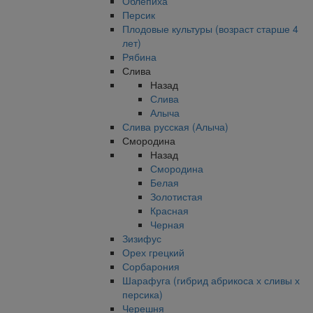
Облепиха
Персик
Плодовые культуры (возраст старше 4
лет)
Рябина
Слива
Назад
Слива
Алыча
Слива русская (Алыча)
Смородина
Назад
Смородина
Белая
Золотистая
Красная
Черная
Зизифус
Орех грецкий
Сорбарония
Шарафуга (гибрид абрикоса х сливы х
персика)
Черешня