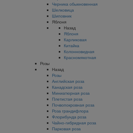
Черника обыкновенная
Шелковица
Шиповник
Яблоня
Назад
Яблоня
Карликовая
Китайка
Колонновидная
Красномякотная
Розы
Назад
Розы
Английская роза
Канадская роза
Миниатюрная роза
Плетистая роза
Почвопокровная роза
Роза грандифлора
Флорибунда роза
Чайно-гибридная роза
Парковая роза