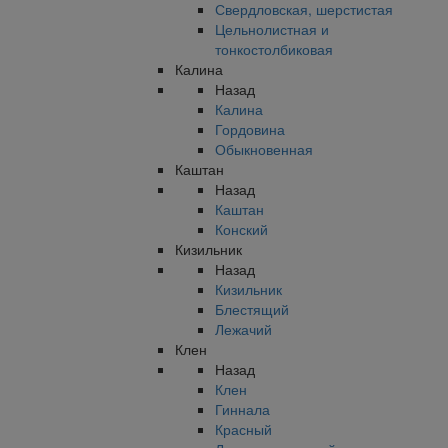
Свердловская, шерстистая
Цельнолистная и
тонкостолбиковая
Калина
Назад
Калина
Гордовина
Обыкновенная
Каштан
Назад
Каштан
Конский
Кизильник
Назад
Кизильник
Блестящий
Лежачий
Клен
Назад
Клен
Гиннала
Красный