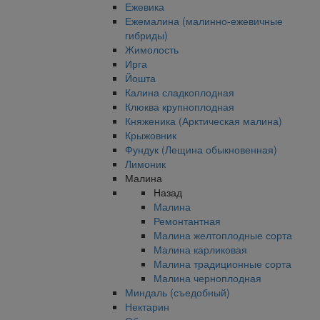
Ежевика
Ежемалина (малинно-ежевичные
гибриды)
Жимолость
Ирга
Йошта
Калина сладкоплодная
Клюква крупноплодная
Княженика (Арктическая малина)
Крыжовник
Фундук (Лещина обыкновенная)
Лимоник
Малина
Назад
Малина
Ремонтантная
Малина желтоплодные сорта
Малина карликовая
Малина традиционные сорта
Малина черноплодная
Миндаль (съедобный)
Нектарин