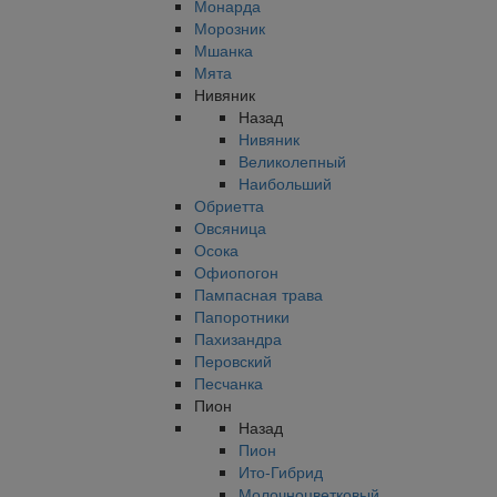
Монарда
Морозник
Мшанка
Мята
Нивяник
Назад
Нивяник
Великолепный
Наибольший
Обриетта
Овсяница
Осока
Офиопогон
Пампасная трава
Папоротники
Пахизандра
Перовский
Песчанка
Пион
Назад
Пион
Ито-Гибрид
Молочноцветковый