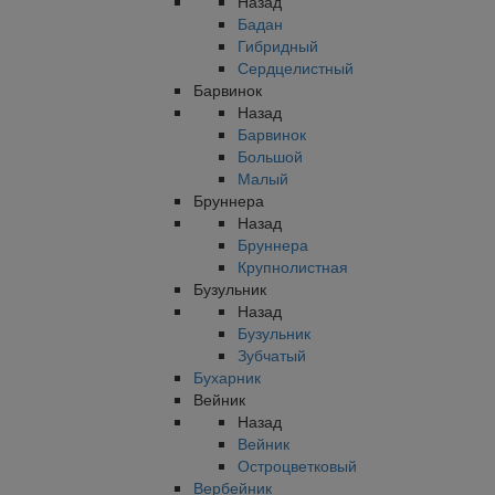
Назад
Бадан
Гибридный
Сердцелистный
Барвинок
Назад
Барвинок
Большой
Малый
Бруннера
Назад
Бруннера
Крупнолистная
Бузульник
Назад
Бузульник
Зубчатый
Бухарник
Вейник
Назад
Вейник
Остроцветковый
Вербейник