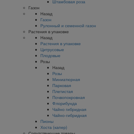
Штамбовая роза
Газон
Назад
Газон
Рулонный и семенной газон
Растения в упаковке
Назад
Растения в упаковке
Цитрусовые
Плодовые
Розы
Назад
Розы
Миниатюрная
Парковая
Плетистая
Почвопокровная
Флорибунда
Чайно гибридная
Чайно-гибридная
Пионы
Хоста (капер)
Сопутствующие товары