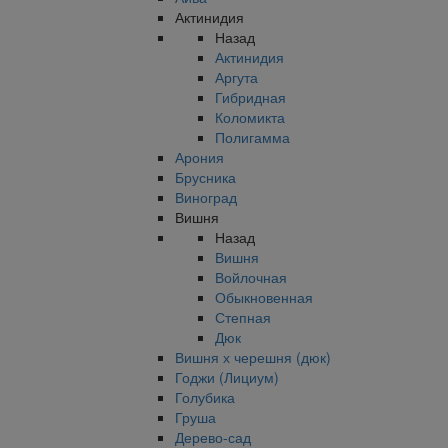
Актинидия
Назад
Актинидия
Аргута
Гибридная
Коломикта
Полигамма
Арония
Брусника
Виноград
Вишня
Назад
Вишня
Войлочная
Обыкновенная
Степная
Дюк
Вишня х черешня (дюк)
Годжи (Лициум)
Голубика
Груша
Дерево-сад