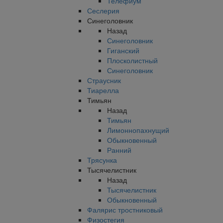
Телефиум
Сеслерия
Синеголовник
Назад
Синеголовник
Гиганский
Плосколистный
Синеголовник
Страусник
Тиарелла
Тимьян
Назад
Тимьян
Лимоннопахнущий
Обыкновенный
Ранний
Трясунка
Тысячелистник
Назад
Тысячелистник
Обыкновенный
Фалярис тростниковый
Физостегия