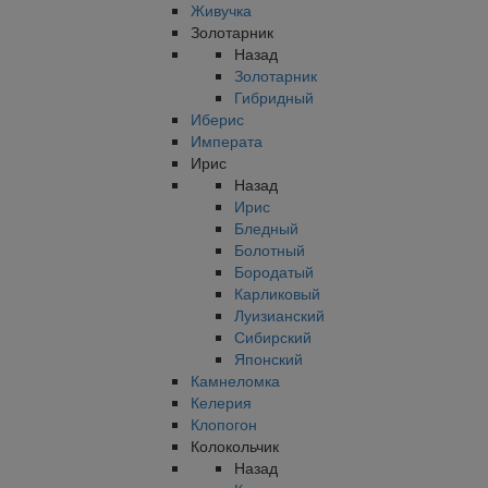
Живучка
Золотарник
Назад
Золотарник
Гибридный
Иберис
Императа
Ирис
Назад
Ирис
Бледный
Болотный
Бородатый
Карликовый
Луизианский
Сибирский
Японский
Камнеломка
Келерия
Клопогон
Колокольчик
Назад