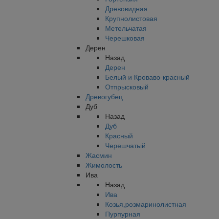
Древовидная
Крупнолистовая
Метельчатая
Черешковая
Дерен
Назад
Дерен
Белый и Кроваво-красный
Отпрысковый
Древогубец
Дуб
Назад
Дуб
Красный
Черешчатый
Жасмин
Жимолость
Ива
Назад
Ива
Козья,розмаринолистная
Пурпурная