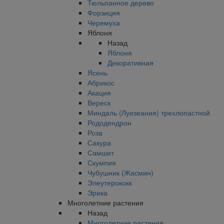
Тюльпанное дерево
Форзиция
Черемуха
Яблоня
Назад
Яблоня
Декоративная
Ясень
Абрикос
Акация
Вереск
Миндаль (Луизеания) трехлопастной
Рододендрон
Роза
Сакура
Самшит
Скумпия
Чубушник (Жасмин)
Элеутерококк
Эрика
Многолетние растения
Назад
Многолетние растения