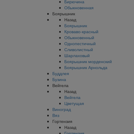
Бирючина
Обыкновенная
Боярышник
Назад
Боярышник
Кроваво-красный
Обыкновенный
Однопестичный
Сливолистный
Шарлаховый
Боярышник морденский
Боярышник Арнольда
Буддлея
Бузина
Вейгела
Назад
Вейгела
Цветущая
Виноград
Вяз
Гортензия
Назад
Гортензия