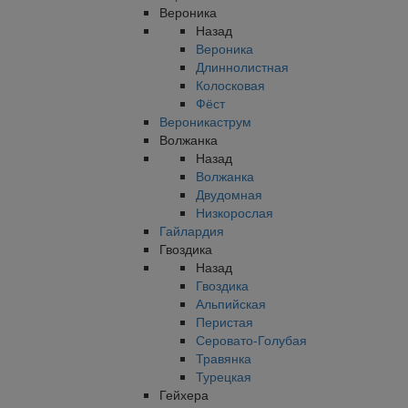
Вероника
Назад
Вероника
Длиннолистная
Колосковая
Фёст
Вероникаструм
Волжанка
Назад
Волжанка
Двудомная
Низкорослая
Гайлардия
Гвоздика
Назад
Гвоздика
Альпийская
Перистая
Серовато-Голубая
Травянка
Турецкая
Гейхера