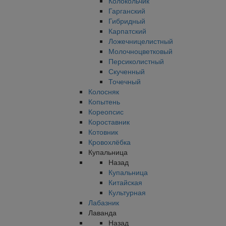
Колокольчик
Гарганский
Гибридный
Карпатский
Ложечницелистный
Молочноцветковый
Персиколистный
Скученный
Точечный
Колосняк
Копытень
Кореопсис
Короставник
Котовник
Кровохлёбка
Купальница
Назад
Купальница
Китайская
Культурная
Лабазник
Лаванда
Назад