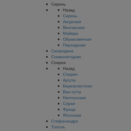
Сирень
Назад
Сирень
Амурская
Венгерская
Майера
Обыкновенная
Персидская
Смородина
Снежноягодник
Спирея
Назад
Спирея
Аргута
Березолистная
Ван-гутта
Ниппонская
Серая
Фрица
Японская
Стефанандра
Тополь