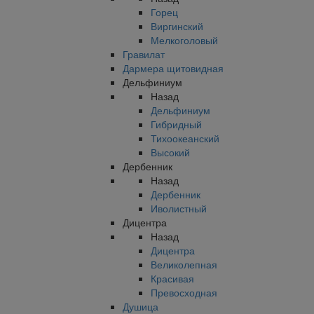
Горец
Виргинский
Мелкоголовый
Гравилат
Дармера щитовидная
Дельфиниум
Назад
Дельфиниум
Гибридный
Тихоокеанский
Высокий
Дербенник
Назад
Дербенник
Иволистный
Дицентра
Назад
Дицентра
Великолепная
Красивая
Превосходная
Душица