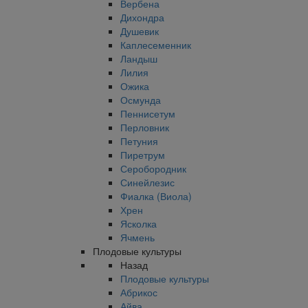
Вербена
Дихондра
Душевик
Каплесеменник
Ландыш
Лилия
Ожика
Осмунда
Пеннисетум
Перловник
Петуния
Пиретрум
Серобородник
Синейлезис
Фиалка (Виола)
Хрен
Ясколка
Ячмень
Плодовые культуры
Назад
Плодовые культуры
Абрикос
Айва