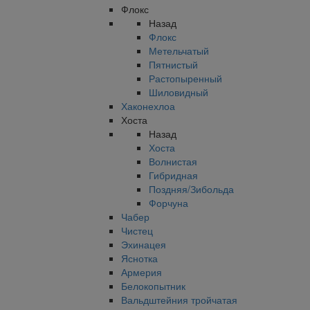
Флокс
Назад
Флокс
Метельчатый
Пятнистый
Растопыренный
Шиловидный
Хаконехлоа
Хоста
Назад
Хоста
Волнистая
Гибридная
Поздняя/Зибольда
Форчуна
Чабер
Чистец
Эхинацея
Яснотка
Армерия
Белокопытник
Вальдштейния тройчатая