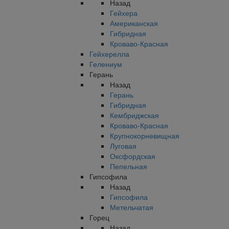
Назад
Гейхера
Американская
Гибридная
Кроваво-Красная
Гейхерелла
Гелениум
Герань
Назад
Герань
Гибридная
Кембриджская
Кроваво-Красная
Крупнокорневищная
Луговая
Оксфордская
Пепельная
Гипсофила
Назад
Гипсофила
Метельчатая
Горец
Назад