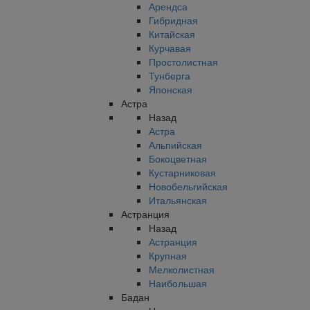
Арендса
Гибридная
Китайская
Курчавая
Простолистная
Тунберга
Японская
Астра
Назад
Астра
Альпийская
Бокоцветная
Кустарниковая
Новобельгийская
Итальянская
Астранция
Назад
Астранция
Крупная
Мелколистная
Наибольшая
Бадан