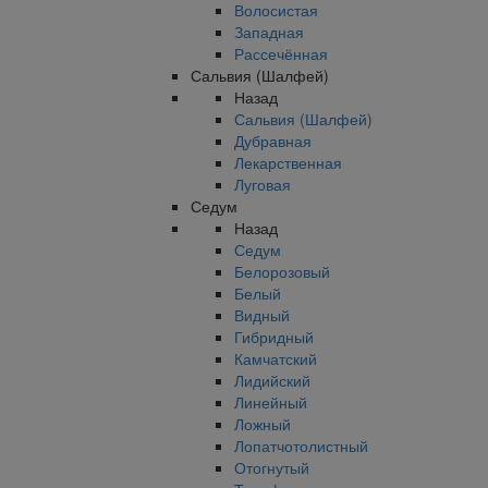
Волосистая
Западная
Рассечённая
Сальвия (Шалфей)
Назад
Сальвия (Шалфей)
Дубравная
Лекарственная
Луговая
Седум
Назад
Седум
Белорозовый
Белый
Видный
Гибридный
Камчатский
Лидийский
Линейный
Ложный
Лопатчотолистный
Отогнутый