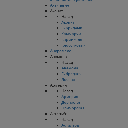
Аквилегия
Аконит
Назад
Аконит
Гибридный
Каммарум
Кармихеля
Клобучковый
Андромеда
Анемона
Назад
Анемона
Гибридная
Лесная
Армерия
Назад
Армерия
Дернистая
Приморская
Астильба
Назад
Астильба