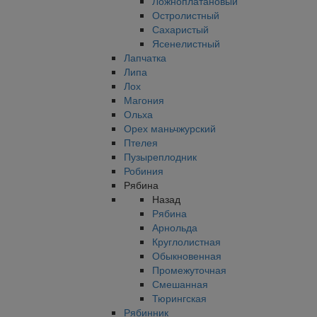
Ложноплатановый
Остролистный
Сахаристый
Ясенелистный
Лапчатка
Липа
Лох
Магония
Ольха
Орех маньчжурский
Птелея
Пузыреплодник
Робиния
Рябина
Назад
Рябина
Арнольда
Круглолистная
Обыкновенная
Промежуточная
Смешанная
Тюрингская
Рябинник