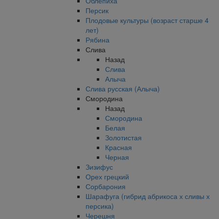
Облепиха
Персик
Плодовые культуры (возраст старше 4
лет)
Рябина
Слива
Назад
Слива
Алыча
Слива русская (Алыча)
Смородина
Назад
Смородина
Белая
Золотистая
Красная
Черная
Зизифус
Орех грецкий
Сорбарония
Шарафуга (гибрид абрикоса х сливы х
персика)
Черешня