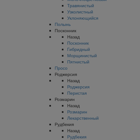
Травянистый
Узколистный
Уклоняющийся
Полынь
Посконник
Назад
Посконник
Гибридный
Морщинистый
Пятнистый
Просо
Роджерсия
Назад
Роджерсия
Перистая
Розмарин
Назад
Розмарин
Лекарственный
Рудбекия
Назад
Рудбекия