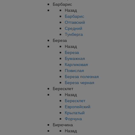
Барбарис
Назад
Барбарис
Оттавский
Средний
Тунберга
Береза
Назад
Береза
Бумажная
Карликовая
Повислая
Береза полезная
Береза черная
Бересклет
Назад
Бересклет
Европейский
Крылатый
Форчуна
Бирючина
Назад