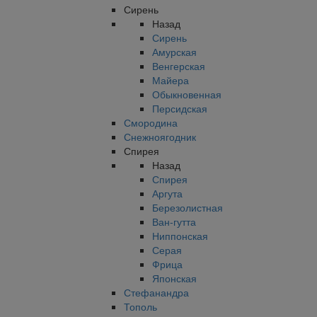
Сирень
Назад
Сирень
Амурская
Венгерская
Майера
Обыкновенная
Персидская
Смородина
Снежноягодник
Спирея
Назад
Спирея
Аргута
Березолистная
Ван-гутта
Ниппонская
Серая
Фрица
Японская
Стефанандра
Тополь