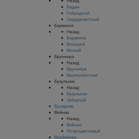
Назад
Бадан
Гибридный
Сердцелистный
Барвинок
Назад
Барвинок
Большой
Малый
Бруннера
Назад
Бруннера
Крупнолистная
Бузульник
Назад
Бузульник
Зубчатый
Бухарник
Вейник
Назад
Вейник
Остроцветковый
Вербейник