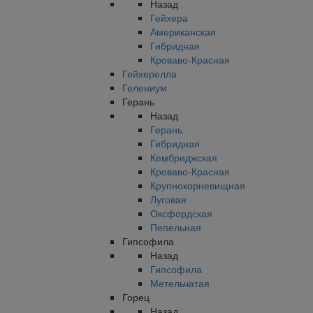
Назад
Гейхера
Американская
Гибридная
Кроваво-Красная
Гейхерелла
Гелениум
Герань
Назад
Герань
Гибридная
Кембриджская
Кроваво-Красная
Крупнокорневищная
Луговая
Оксфордская
Пепельная
Гипсофила
Назад
Гипсофила
Метельчатая
Горец
Назад