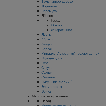
Тюльпанное дерево
Форзиция
Черемуха
Яблоня
Назад
Яблоня
Декоративная
Ясень
Абрикос
Акация
Вереск
Миндаль (Луизеания) трехлопастной
Рододендрон
Роза
Сакура
Самшит
Скумпия
Чубушник (Жасмин)
Элеутерококк
Эрика
Многолетние растения
Назад
Многолетние растения