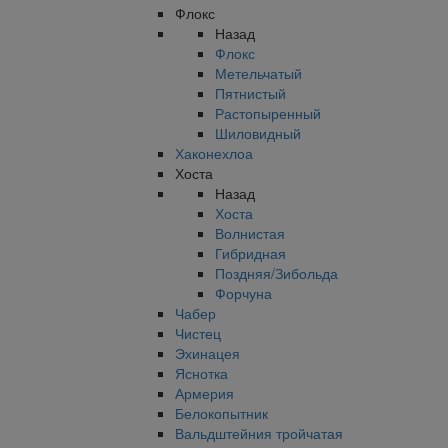
Флокс
Назад
Флокс
Метельчатый
Пятнистый
Растопыренный
Шиловидный
Хаконехлоа
Хоста
Назад
Хоста
Волнистая
Гибридная
Поздняя/Зибольда
Форчуна
Чабер
Чистец
Эхинацея
Яснотка
Армерия
Белокопытник
Вальдштейния тройчатая