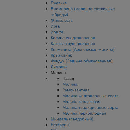
Ежевика
Ежемалина (малинно-ежевичные
гибриды)
Жимолость
Ирга
Йошта
Калина сладкоплодная
Клюква крупноплодная
Княженика (Арктическая малина)
Крыжовник
Фундук (Лещина обыкновенная)
Лимоник
Малина
Назад
Малина
Ремонтантная
Малина желтоплодные сорта
Малина карликовая
Малина традиционные сорта
Малина черноплодная
Миндаль (съедобный)
Нектарин