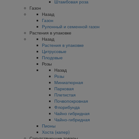
Штамбовая роза
Газон
Назад
Газон
Рулонный и семенной газон
Растения в упаковке
Назад
Растения в упаковке
Цитрусовые
Плодовые
Розы
Назад
Розы
Миниатюрная
Парковая
Плетистая
Почвопокровная
Флорибунда
Чайно гибридная
Чайно-гибридная
Пионы
Хоста (капер)
Сопутствующие товары