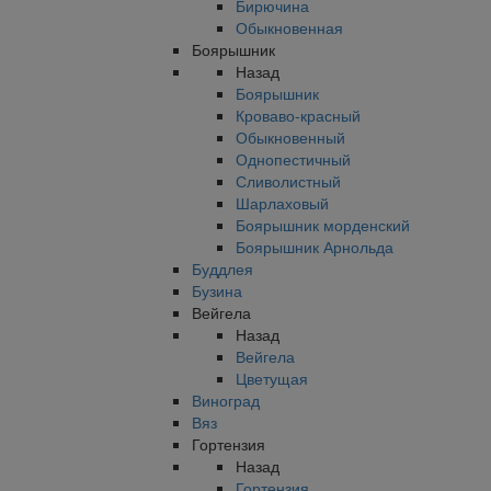
Бирючина
Обыкновенная
Боярышник
Назад
Боярышник
Кроваво-красный
Обыкновенный
Однопестичный
Сливолистный
Шарлаховый
Боярышник морденский
Боярышник Арнольда
Буддлея
Бузина
Вейгела
Назад
Вейгела
Цветущая
Виноград
Вяз
Гортензия
Назад
Гортензия