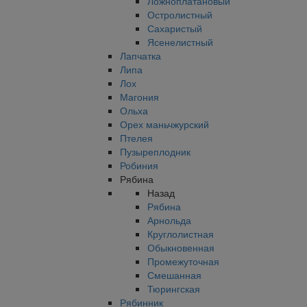
Ложноплатановый
Остролистный
Сахаристый
Ясенелистный
Лапчатка
Липа
Лох
Магония
Ольха
Орех маньчжурский
Птелея
Пузыреплодник
Робиния
Рябина
Назад
Рябина
Арнольда
Круглолистная
Обыкновенная
Промежуточная
Смешанная
Тюрингская
Рябинник