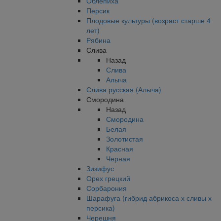
Облепиха
Персик
Плодовые культуры (возраст старше 4
лет)
Рябина
Слива
Назад
Слива
Алыча
Слива русская (Алыча)
Смородина
Назад
Смородина
Белая
Золотистая
Красная
Черная
Зизифус
Орех грецкий
Сорбарония
Шарафуга (гибрид абрикоса х сливы х
персика)
Черешня