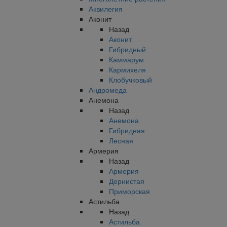
Аквилегия
Аконит
Назад
Аконит
Гибридный
Каммарум
Кармихеля
Клобучковый
Андромеда
Анемона
Назад
Анемона
Гибридная
Лесная
Армерия
Назад
Армерия
Дернистая
Приморская
Астильба
Назад
Астильба