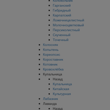
Колокольчик
Гарганский
Гибридный
Карпатский
Ложечницелистный
Молочноцветковый
Персиколистный
Скученный
Точечный
Колосняк
Копытень
Кореопсис
Короставник
Котовник
Кровохлёбка
Купальница
Назад
Купальница
Китайская
Культурная
Лабазник
Лаванда
Назад