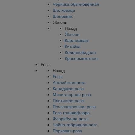
Черника обыкновенная
Шелковица
Шиповник
Яблоня
Назад
Яблоня
Карликовая
Китайка
Колонновидная
Красномякотная
Розы
Назад
Розы
Английская роза
Канадская роза
Миниатюрная роза
Плетистая роза
Почвопокровная роза
Роза грандифлора
Флорибунда роза
Чайно-гибридная роза
Парковая роза