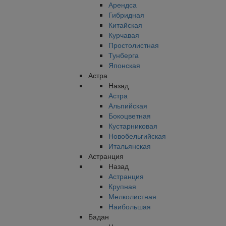
Арендса
Гибридная
Китайская
Курчавая
Простолистная
Тунберга
Японская
Астра
Назад
Астра
Альпийская
Бокоцветная
Кустарниковая
Новобельгийская
Итальянская
Астранция
Назад
Астранция
Крупная
Мелколистная
Наибольшая
Бадан