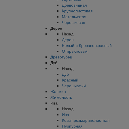
Древовидная
Крупнолистовая
Метельчатая
Черешковая
Дерен
Назад
Дерен
Белый и Кроваво-красный
Отпрысковый
Древогубец
Дуб
Назад
Дуб
Красный
Черешчатый
Жасмин
Жимолость
Ива
Назад
Ива
Козья,розмаринолистная
Пурпурная