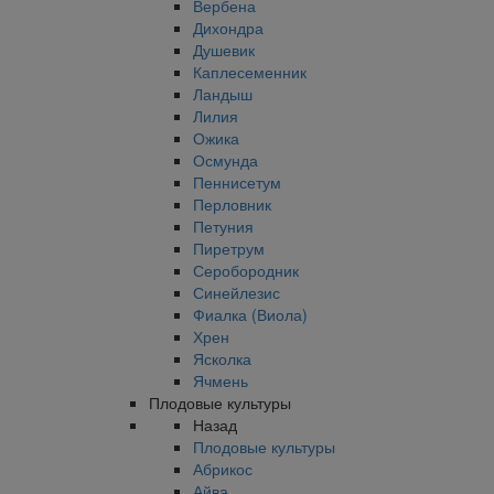
Вербена
Дихондра
Душевик
Каплесеменник
Ландыш
Лилия
Ожика
Осмунда
Пеннисетум
Перловник
Петуния
Пиретрум
Серобородник
Синейлезис
Фиалка (Виола)
Хрен
Ясколка
Ячмень
Плодовые культуры
Назад
Плодовые культуры
Абрикос
Айва