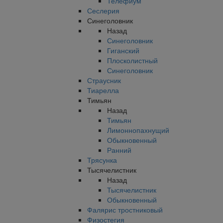
Телефиум
Сеслерия
Синеголовник
Назад
Синеголовник
Гиганский
Плосколистный
Синеголовник
Страусник
Тиарелла
Тимьян
Назад
Тимьян
Лимоннопахнущий
Обыкновенный
Ранний
Трясунка
Тысячелистник
Назад
Тысячелистник
Обыкновенный
Фалярис тростниковый
Физостегия