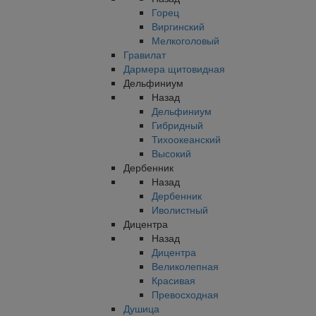
Горец
Виргинский
Мелкоголовый
Гравилат
Дармера щитовидная
Дельфиниум
Назад
Дельфиниум
Гибридный
Тихоокеанский
Высокий
Дербенник
Назад
Дербенник
Иволистный
Дицентра
Назад
Дицентра
Великолепная
Красивая
Превосходная
Душица