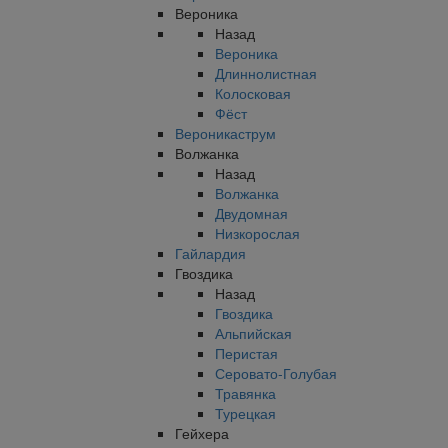
Вероника
Назад
Вероника
Длиннолистная
Колосковая
Фёст
Вероникаструм
Волжанка
Назад
Волжанка
Двудомная
Низкорослая
Гайлардия
Гвоздика
Назад
Гвоздика
Альпийская
Перистая
Серовато-Голубая
Травянка
Турецкая
Гейхера