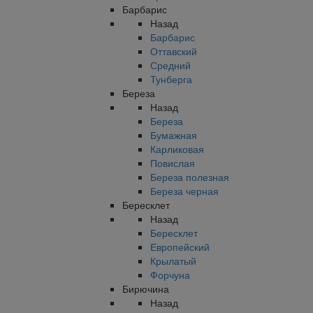
Барбарис
Назад
Барбарис
Оттавский
Средний
Тунберга
Береза
Назад
Береза
Бумажная
Карликовая
Повислая
Береза полезная
Береза черная
Бересклет
Назад
Бересклет
Европейский
Крылатый
Форчуна
Бирючина
Назад