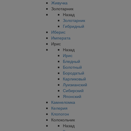
Живучка
Золотарник
Назад
Золотарник
Гибридный
Иберис
Императа
Ирис
Назад
Ирис
Бледный
Болотный
Бородатый
Карликовый
Луизианский
Сибирский
Японский
Камнеломка
Келерия
Клопогон
Колокольчик
Назад