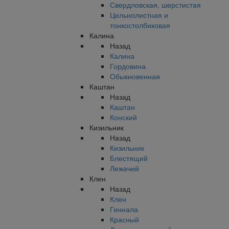
Свердловская, шерстистая
Цельнолистная и
тонкостолбиковая
Калина
Назад
Калина
Гордовина
Обыкновенная
Каштан
Назад
Каштан
Конский
Кизильник
Назад
Кизильник
Блестящий
Лежачий
Клен
Назад
Клен
Гиннала
Красный