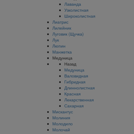
Лаванда
Узколистная
Широколистная
Лиатрис
Лилейник
Луговик (Щучка)
Лук
Люпин
Манжетка
Медуница
Назад
Медуница
Валовидная
Гибридная
Длиннолистная
Красная
Лекарственная
Сахарная
Мискантус
Молиния
Молодило
Молочай