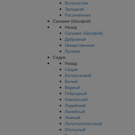
Волосистая
Западная
Рассечённая
Сальвия (Шалфей)
Назад
Сальвия (Шалфей)
Дубравная
Лекарственная
Луговая
Седум
Назад
Седум
Белорозовый
Белый
Видный
Гибридный
Камчатский
Лидийский
Линейный
Ложный
Лопатчотолистный
Отогнутый