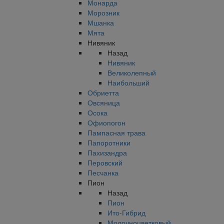
Монарда
Морозник
Мшанка
Мята
Нивяник
Назад
Нивяник
Великолепный
Наибольший
Обриетта
Овсяница
Осока
Офиопогон
Пампасная трава
Папоротники
Пахизандра
Перовский
Песчанка
Пион
Назад
Пион
Ито-Гибрид
Молочноцветковый