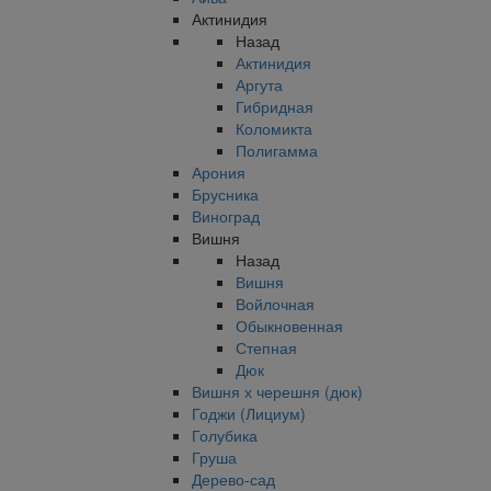
Актинидия
Назад
Актинидия
Аргута
Гибридная
Коломикта
Полигамма
Арония
Брусника
Виноград
Вишня
Назад
Вишня
Войлочная
Обыкновенная
Степная
Дюк
Вишня х черешня (дюк)
Годжи (Лициум)
Голубика
Груша
Дерево-сад