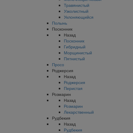
Травянистый
Узколистный
Уклоняющийся
Полынь
Посконник
Назад
Посконник
Гибридный
Морщинистый
Пятнистый
Просо
Роджерсия
Назад
Роджерсия
Перистая
Розмарин
Назад
Розмарин
Лекарственный
Рудбекия
Назад
Рудбекия