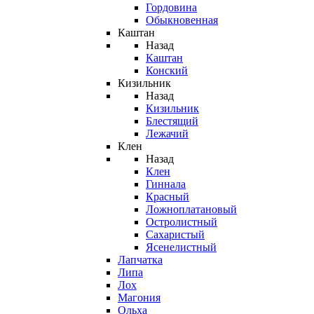
Гордовина
Обыкновенная
Каштан
Назад
Каштан
Конский
Кизильник
Назад
Кизильник
Блестящий
Лежачий
Клен
Назад
Клен
Гиннала
Красный
Ложноплатановый
Остролистный
Сахаристый
Ясенелистный
Лапчатка
Липа
Лох
Магония
Ольха