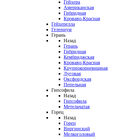
Гейхера
Американская
Гибридная
Кроваво-Красная
Гейхерелла
Гелениум
Герань
Назад
Герань
Гибридная
Кембриджская
Кроваво-Красная
Крупнокорневищная
Луговая
Оксфордская
Пепельная
Гипсофила
Назад
Гипсофила
Метельчатая
Горец
Назад
Горец
Виргинский
Мелкоголовый