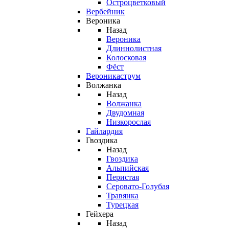
Остроцветковый
Вербейник
Вероника
Назад
Вероника
Длиннолистная
Колосковая
Фёст
Вероникаструм
Волжанка
Назад
Волжанка
Двудомная
Низкорослая
Гайлардия
Гвоздика
Назад
Гвоздика
Альпийская
Перистая
Серовато-Голубая
Травянка
Турецкая
Гейхера
Назад