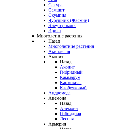
Сакура
Самшит
Скумпия
Чубушник (Жасмин)
Элеутерококк
Эрика
Многолетние растения
Назад
Многолетние растения
Аквилегия
Аконит
Назад
Аконит
Гибридный
Каммарум
Кармихеля
Клобучковый
Андромеда
Анемона
Назад
Анемона
Гибридная
Лесная
Армерия