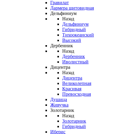
Гравилат
Дармера щитовидная
Дельфиниум
Назад
Дельфиниум
Гибридный
Тихоокеанский
Высокий
Дербенник
Назад
Дербенник
Иволистный
Дицентра
Назад
Дицентра
Великолепная
Красивая
Превосходная
Душица
Живучка
Золотарник
Назад
Золотарник
Гибридный
Иберис