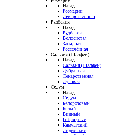
Розмарин
Назад
Розмарин
Лекарственный
Рудбекия
Назад
Рудбекия
Волосистая
Западная
Рассечённая
Сальвия (Шалфей)
Назад
Сальвия (Шалфей)
Дубравная
Лекарственная
Луговая
Седум
Назад
Седум
Белорозовый
Белый
Видный
Гибридный
Камчатский
Лидийский