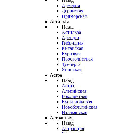
Назад
Армерия
Дернистая
Приморская
Астильба
Назад
Астильба
Арендса
Гибридная
Китайская
Курчавая
Простолистная
Тунберга
Японская
Астра
Назад
Астра
Альпийская
Бокоцветная
Кустарниковая
Новобельгийская
Итальянская
Астранция
Назад
Астранция