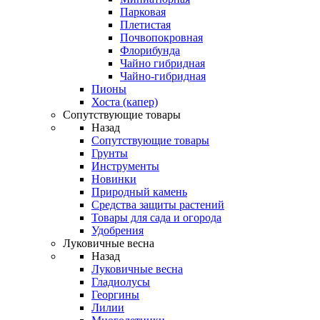
Парковая
Плетистая
Почвопокровная
Флорибунда
Чайно гибридная
Чайно-гибридная
Пионы
Хоста (капер)
Сопутствующие товары
Назад
Сопутствующие товары
Грунты
Инструменты
Новинки
Природный камень
Средства защиты растений
Товары для сада и огорода
Удобрения
Луковичные весна
Назад
Луковичные весна
Гладиолусы
Георгины
Лилии