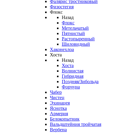
Фалярис тростниковый
Физостегия
Флокс
Назад
Флокс
Метельчатый
Пятнистый
Растопыренный
Шиловидный
Хаконехлоа
Хоста
Назад
Хоста
Волнистая
Гибридная
Поздняя/Зибольда
Форчуна
Чабер
Чистец
Эхинацея
Яснотка
Армерия
Белокопытник
Вальдштейния тройчатая
Вербена