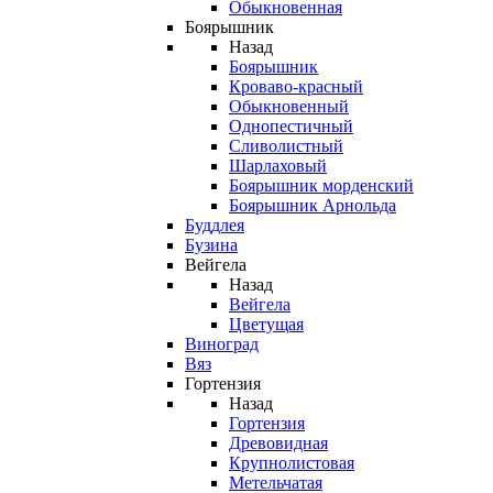
Обыкновенная
Боярышник
Назад
Боярышник
Кроваво-красный
Обыкновенный
Однопестичный
Сливолистный
Шарлаховый
Боярышник морденский
Боярышник Арнольда
Буддлея
Бузина
Вейгела
Назад
Вейгела
Цветущая
Виноград
Вяз
Гортензия
Назад
Гортензия
Древовидная
Крупнолистовая
Метельчатая