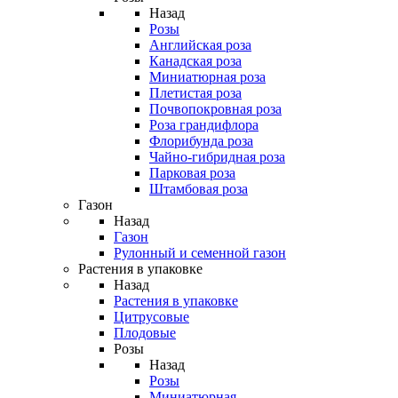
Назад
Розы
Английская роза
Канадская роза
Миниатюрная роза
Плетистая роза
Почвопокровная роза
Роза грандифлора
Флорибунда роза
Чайно-гибридная роза
Парковая роза
Штамбовая роза
Газон
Назад
Газон
Рулонный и семенной газон
Растения в упаковке
Назад
Растения в упаковке
Цитрусовые
Плодовые
Розы
Назад
Розы
Миниатюрная