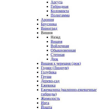
Аргута
Гибридная
Коломикта
Полигамма
Арония
Брусника
Виноград
Вишня
Назад
Вишня
Войлочная
Обыкновенная
Степная
Дюк
Вишня х черешня (дюк)
Годжи (Лициум)
Голубика
Груша
Дерево-сад
Ежевика
Ежемалина (малинно-ежевичные
гибриды)
Жимолость
Ирга
Йошта