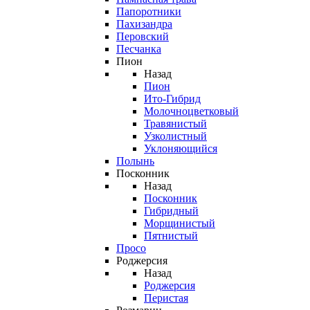
Папоротники
Пахизандра
Перовский
Песчанка
Пион
Назад
Пион
Ито-Гибрид
Молочноцветковый
Травянистый
Узколистный
Уклоняющийся
Полынь
Посконник
Назад
Посконник
Гибридный
Морщинистый
Пятнистый
Просо
Роджерсия
Назад
Роджерсия
Перистая