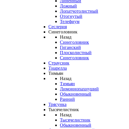
Линейный
Ложный
Лопатчотолистный
Отогнутый
Телефиум
Сеслерия
Синеголовник
Назад
Синеголовник
Гиганский
Плосколистный
Синеголовник
Страусник
Тиарелла
Тимьян
Назад
Тимьян
Лимоннопахнущий
Обыкновенный
Ранний
Трясунка
Тысячелистник
Назад
Тысячелистник
Обыкновенный