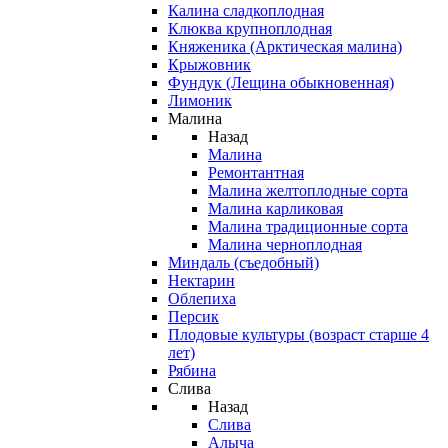
Калина сладкоплодная
Клюква крупноплодная
Княженика (Арктическая малина)
Крыжовник
Фундук (Лещина обыкновенная)
Лимоник
Малина
Назад
Малина
Ремонтантная
Малина желтоплодные сорта
Малина карликовая
Малина традиционные сорта
Малина черноплодная
Миндаль (съедобный)
Нектарин
Облепиха
Персик
Плодовые культуры (возраст старше 4
лет)
Рябина
Слива
Назад
Слива
Алыча