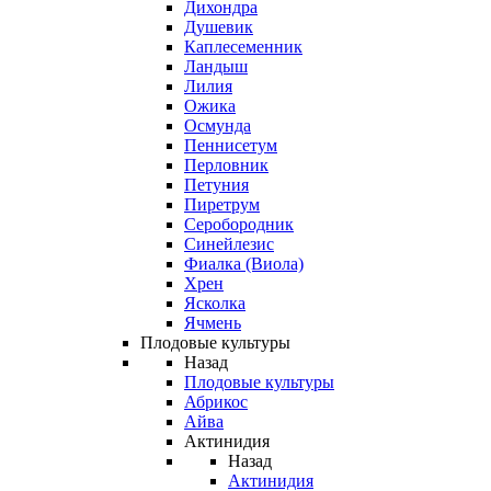
Дихондра
Душевик
Каплесеменник
Ландыш
Лилия
Ожика
Осмунда
Пеннисетум
Перловник
Петуния
Пиретрум
Серобородник
Синейлезис
Фиалка (Виола)
Хрен
Ясколка
Ячмень
Плодовые культуры
Назад
Плодовые культуры
Абрикос
Айва
Актинидия
Назад
Актинидия