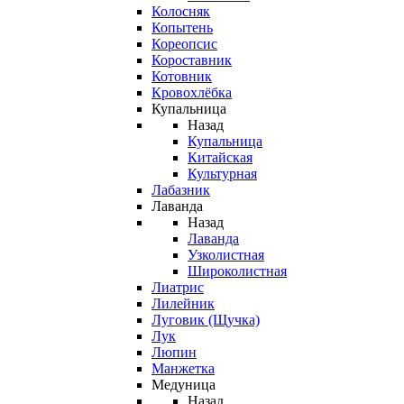
Колосняк
Копытень
Кореопсис
Короставник
Котовник
Кровохлёбка
Купальница
Назад
Купальница
Китайская
Культурная
Лабазник
Лаванда
Назад
Лаванда
Узколистная
Широколистная
Лиатрис
Лилейник
Луговик (Щучка)
Лук
Люпин
Манжетка
Медуница
Назад