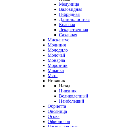
Медуница
Валовидная
Гибридная
Длиннолистная
Красная
Лекарственная
Сахарная
Мискантус
Молиния
Молодило
Молочай
Монарда
Морозник
Мшанка
Мята
Нивяник
Назад
Нивяник
Великолепный
Наибольший
Обриетта
Овсяница
Осока
Офиопогон
Пампасная трава