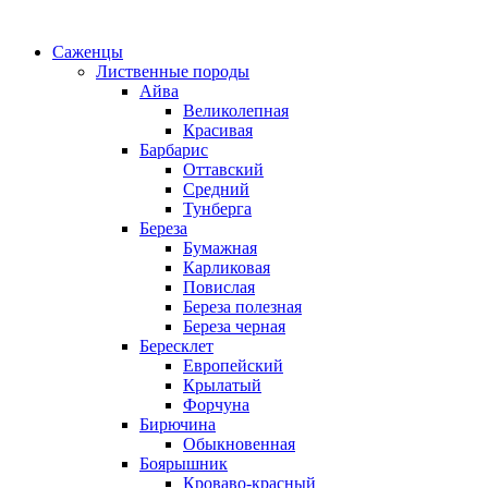
Саженцы
Лиственные породы
Айва
Великолепная
Красивая
Барбарис
Оттавский
Средний
Тунберга
Береза
Бумажная
Карликовая
Повислая
Береза полезная
Береза черная
Бересклет
Европейский
Крылатый
Форчуна
Бирючина
Обыкновенная
Боярышник
Кроваво-красный