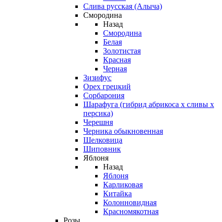
Слива русская (Алыча)
Смородина
Назад
Смородина
Белая
Золотистая
Красная
Черная
Зизифус
Орех грецкий
Сорбарония
Шарафуга (гибрид абрикоса х сливы х
персика)
Черешня
Черника обыкновенная
Шелковица
Шиповник
Яблоня
Назад
Яблоня
Карликовая
Китайка
Колонновидная
Красномякотная
Розы