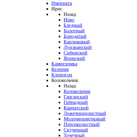
Императа
Ирис
Назад
Ирис
Бледный
Болотный
Бородатый
Карликовый
Луизианский
Сибирский
Японский
Камнеломка
Келерия
Клопогон
Колокольчик
Назад
Колокольчик
Гарганский
Гибридный
Карпатский
Ложечницелистный
Молочноцветковый
Персиколистный
Скученный
Точечный