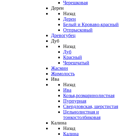
Черешковая
Дерен
Назад
Дерен
Белый и Кроваво-красный
Отпрысковый
Древогубец
Дуб
Назад
Дуб
Красный
Черешчатый
Жасмин
Жимолость
Ива
Назад
Ива
Козья,розмаринолистная
Пурпурная
Свердловская, шерстистая
Цельнолистная и
тонкостолбиковая
Калина
Назад
Калина