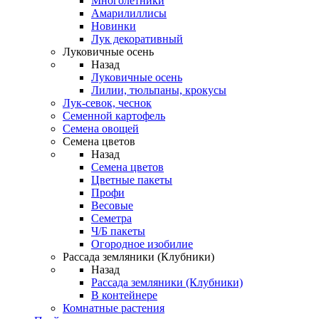
Многолетники
Амарилиллисы
Новинки
Лук декоративный
Луковичные осень
Назад
Луковичные осень
Лилии, тюльпаны, крокусы
Лук-севок, чеснок
Семенной картофель
Семена овощей
Семена цветов
Назад
Семена цветов
Цветные пакеты
Профи
Весовые
Семетра
Ч/Б пакеты
Огородное изобилие
Рассада земляники (Клубники)
Назад
Рассада земляники (Клубники)
В контейнере
Комнатные растения