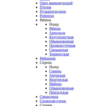
Орех маньчжурский
Птелея
Пузыреплодник
Робиния
Рябина
Назад
Рябина
Арнольда
Круглолистная
Обыкновенная
Промежуточная
Смешанная
Тюрингская
Рябинник
Сирень
Назад
Сирень
Амурская
Венгерская
Майера
Обыкновенная
Персидская
Смородина
Снежноягодник
Спирея