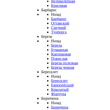
Великолепная
Красивая
Барбарис
Назад
Барбарис
Оттавский
Средний
Тунберга
Береза
Назад
Береза
Бумажная
Карликовая
Повислая
Береза полезная
Береза черная
Бересклет
Назад
Бересклет
Европейский
Крылатый
Форчуна
Бирючина
Назад
Бирючина