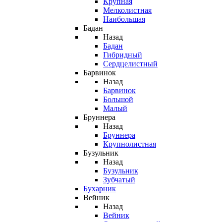
Крупная
Мелколистная
Наибольшая
Бадан
Назад
Бадан
Гибридный
Сердцелистный
Барвинок
Назад
Барвинок
Большой
Малый
Бруннера
Назад
Бруннера
Крупнолистная
Бузульник
Назад
Бузульник
Зубчатый
Бухарник
Вейник
Назад
Вейник