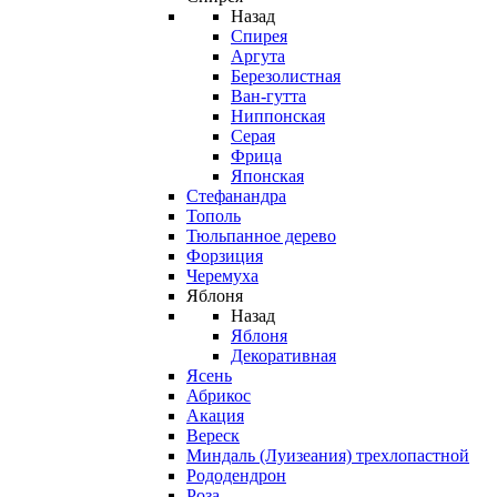
Назад
Спирея
Аргута
Березолистная
Ван-гутта
Ниппонская
Серая
Фрица
Японская
Стефанандра
Тополь
Тюльпанное дерево
Форзиция
Черемуха
Яблоня
Назад
Яблоня
Декоративная
Ясень
Абрикос
Акация
Вереск
Миндаль (Луизеания) трехлопастной
Рододендрон
Роза