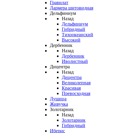
Гравилат
Дармера щитовидная
Дельфиниум
Назад
Дельфиниум
Гибридный
Тихоокеанский
Высокий
Дербенник
Назад
Дербенник
Иволистный
Дицентра
Назад
Дицентра
Великолепная
Красивая
Превосходная
Душица
Живучка
Золотарник
Назад
Золотарник
Гибридный
Иберис