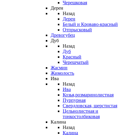
Черешковая
Дерен
Назад
Дерен
Белый и Кроваво-красный
Отпрысковый
Древогубец
Дуб
Назад
Дуб
Красный
Черешчатый
Жасмин
Жимолость
Ива
Назад
Ива
Козья,розмаринолистная
Пурпурная
Свердловская, шерстистая
Цельнолистная и
тонкостолбиковая
Калина
Назад
Калина