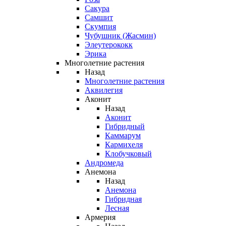
Сакура
Самшит
Скумпия
Чубушник (Жасмин)
Элеутерококк
Эрика
Многолетние растения
Назад
Многолетние растения
Аквилегия
Аконит
Назад
Аконит
Гибридный
Каммарум
Кармихеля
Клобучковый
Андромеда
Анемона
Назад
Анемона
Гибридная
Лесная
Армерия