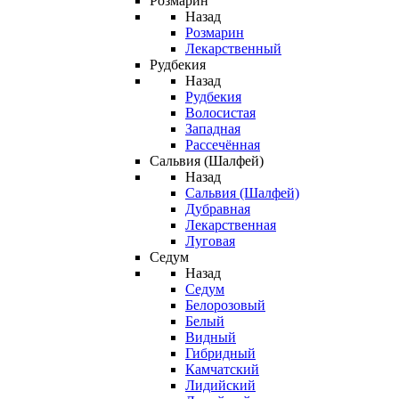
Розмарин
Назад
Розмарин
Лекарственный
Рудбекия
Назад
Рудбекия
Волосистая
Западная
Рассечённая
Сальвия (Шалфей)
Назад
Сальвия (Шалфей)
Дубравная
Лекарственная
Луговая
Седум
Назад
Седум
Белорозовый
Белый
Видный
Гибридный
Камчатский
Лидийский