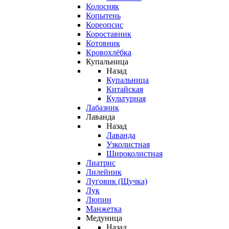
Колосняк
Копытень
Кореопсис
Короставник
Котовник
Кровохлёбка
Купальница
Назад
Купальница
Китайская
Культурная
Лабазник
Лаванда
Назад
Лаванда
Узколистная
Широколистная
Лиатрис
Лилейник
Луговик (Щучка)
Лук
Люпин
Манжетка
Медуница
Назад