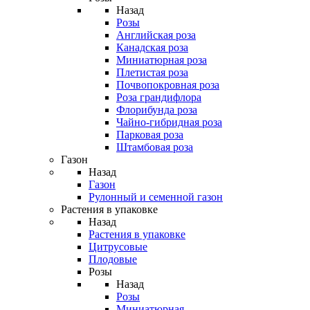
Назад
Розы
Английская роза
Канадская роза
Миниатюрная роза
Плетистая роза
Почвопокровная роза
Роза грандифлора
Флорибунда роза
Чайно-гибридная роза
Парковая роза
Штамбовая роза
Газон
Назад
Газон
Рулонный и семенной газон
Растения в упаковке
Назад
Растения в упаковке
Цитрусовые
Плодовые
Розы
Назад
Розы
Миниатюрная