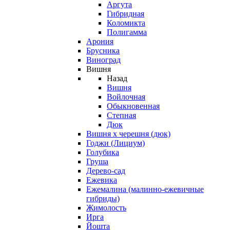
Аргута
Гибридная
Коломикта
Полигамма
Арония
Брусника
Виноград
Вишня
Назад
Вишня
Войлочная
Обыкновенная
Степная
Дюк
Вишня х черешня (дюк)
Годжи (Лициум)
Голубика
Груша
Дерево-сад
Ежевика
Ежемалина (малинно-ежевичные
гибриды)
Жимолость
Ирга
Йошта