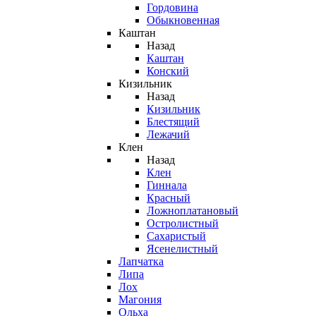
Гордовина
Обыкновенная
Каштан
Назад
Каштан
Конский
Кизильник
Назад
Кизильник
Блестящий
Лежачий
Клен
Назад
Клен
Гиннала
Красный
Ложноплатановый
Остролистный
Сахаристый
Ясенелистный
Лапчатка
Липа
Лох
Магония
Ольха