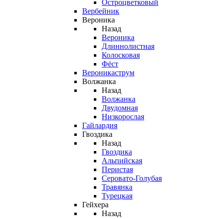
Остроцветковый
Вербейник
Вероника
Назад
Вероника
Длиннолистная
Колосковая
Фёст
Вероникаструм
Волжанка
Назад
Волжанка
Двудомная
Низкорослая
Гайлардия
Гвоздика
Назад
Гвоздика
Альпийская
Перистая
Серовато-Голубая
Травянка
Турецкая
Гейхера
Назад