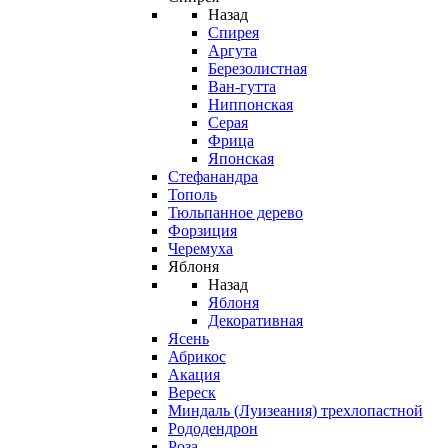
Назад
Спирея
Аргута
Березолистная
Ван-гутта
Ниппонская
Серая
Фрица
Японская
Стефанандра
Тополь
Тюльпанное дерево
Форзиция
Черемуха
Яблоня
Назад
Яблоня
Декоративная
Ясень
Абрикос
Акация
Вереск
Миндаль (Луизеания) трехлопастной
Рододендрон
Роза