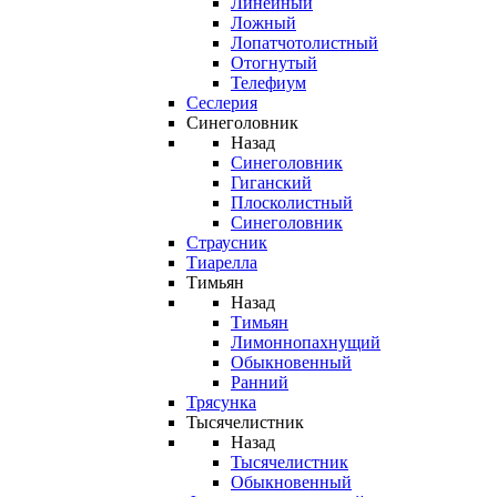
Линейный
Ложный
Лопатчотолистный
Отогнутый
Телефиум
Сеслерия
Синеголовник
Назад
Синеголовник
Гиганский
Плосколистный
Синеголовник
Страусник
Тиарелла
Тимьян
Назад
Тимьян
Лимоннопахнущий
Обыкновенный
Ранний
Трясунка
Тысячелистник
Назад
Тысячелистник
Обыкновенный