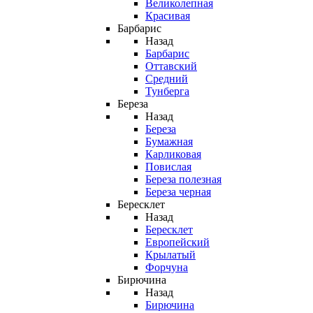
Великолепная
Красивая
Барбарис
Назад
Барбарис
Оттавский
Средний
Тунберга
Береза
Назад
Береза
Бумажная
Карликовая
Повислая
Береза полезная
Береза черная
Бересклет
Назад
Бересклет
Европейский
Крылатый
Форчуна
Бирючина
Назад
Бирючина