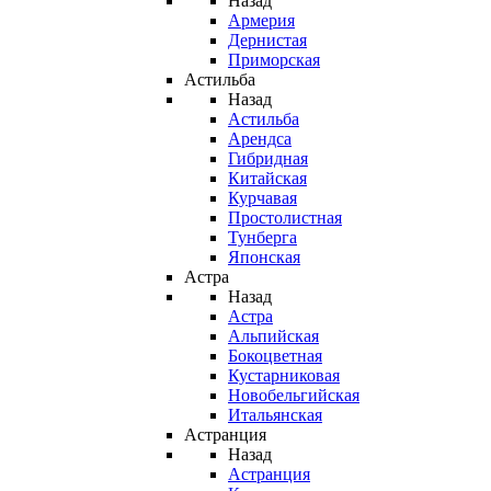
Назад
Армерия
Дернистая
Приморская
Астильба
Назад
Астильба
Арендса
Гибридная
Китайская
Курчавая
Простолистная
Тунберга
Японская
Астра
Назад
Астра
Альпийская
Бокоцветная
Кустарниковая
Новобельгийская
Итальянская
Астранция
Назад
Астранция