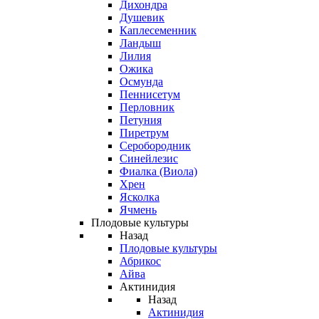
Дихондра
Душевик
Каплесеменник
Ландыш
Лилия
Ожика
Осмунда
Пеннисетум
Перловник
Петуния
Пиретрум
Серобородник
Синейлезис
Фиалка (Виола)
Хрен
Ясколка
Ячмень
Плодовые культуры
Назад
Плодовые культуры
Абрикос
Айва
Актинидия
Назад
Актинидия