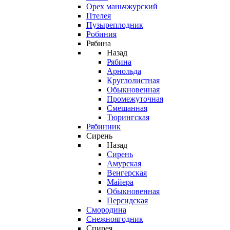
Орех маньчжурский
Птелея
Пузыреплодник
Робиния
Рябина
Назад
Рябина
Арнольда
Круглолистная
Обыкновенная
Промежуточная
Смешанная
Тюрингская
Рябинник
Сирень
Назад
Сирень
Амурская
Венгерская
Майера
Обыкновенная
Персидская
Смородина
Снежноягодник
Спирея