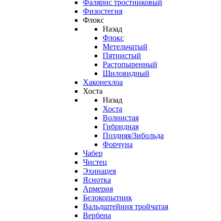
Фалярис тростниковый
Физостегия
Флокс
Назад
Флокс
Метельчатый
Пятнистый
Растопыренный
Шиловидный
Хаконехлоа
Хоста
Назад
Хоста
Волнистая
Гибридная
Поздняя/Зибольда
Форчуна
Чабер
Чистец
Эхинацея
Яснотка
Армерия
Белокопытник
Вальдштейния тройчатая
Вербена