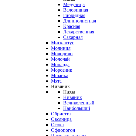
Медуница
Валовидная
Гибридная
Длиннолистная
Красная
Лекарственная
Сахарная
Мискантус
Молиния
Молодило
Молочай
Монарда
Морозник
Мшанка
Мята
Нивяник
Назад
Нивяник
Великолепный
Наибольший
Обриетта
Овсяница
Осока
Офиопогон
Пампасная трава