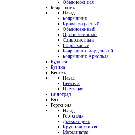
Обыкновенная
Боярышник
Назад
Боярышник
Кроваво-красный
Обыкновенный
Однопестичный
Сливолистный
Шарлаховый
Боярышник морденский
Боярышник Арнольда
Буддлея
Бузина
Вейгела
Назад
Вейгела
Цветущая
Виноград
Вяз
Гортензия
Назад
Гортензия
Древовидная
Крупнолистовая
Метельчатая