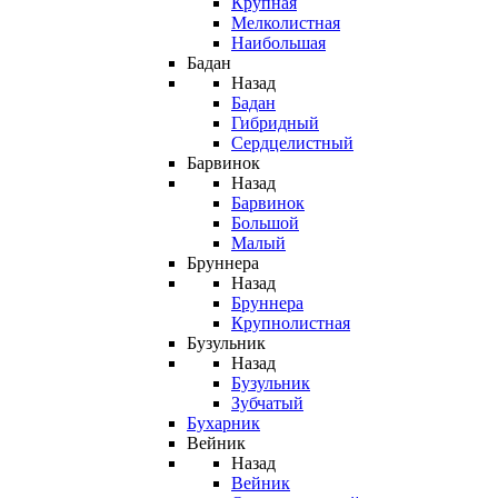
Крупная
Мелколистная
Наибольшая
Бадан
Назад
Бадан
Гибридный
Сердцелистный
Барвинок
Назад
Барвинок
Большой
Малый
Бруннера
Назад
Бруннера
Крупнолистная
Бузульник
Назад
Бузульник
Зубчатый
Бухарник
Вейник
Назад
Вейник