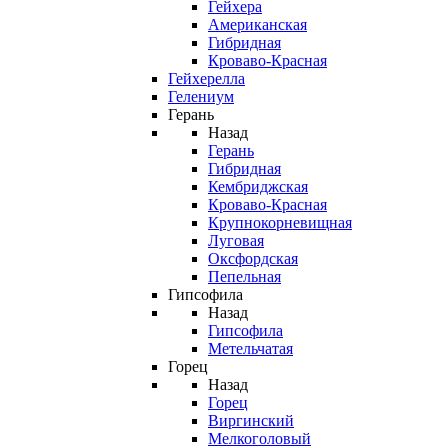
Гейхера
Американская
Гибридная
Кроваво-Красная
Гейхерелла
Гелениум
Герань
Назад
Герань
Гибридная
Кембриджская
Кроваво-Красная
Крупнокорневищная
Луговая
Оксфордская
Пепельная
Гипсофила
Назад
Гипсофила
Метельчатая
Горец
Назад
Горец
Виргинский
Мелкоголовый