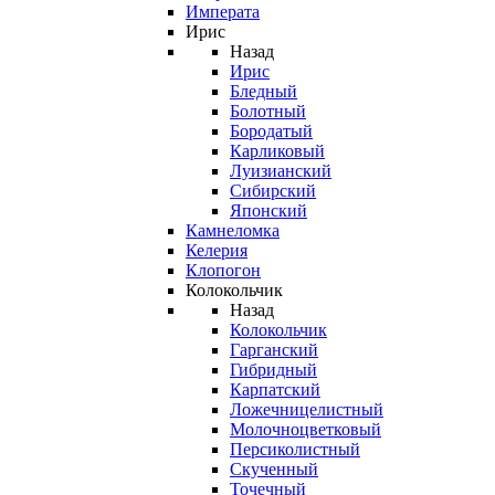
Императа
Ирис
Назад
Ирис
Бледный
Болотный
Бородатый
Карликовый
Луизианский
Сибирский
Японский
Камнеломка
Келерия
Клопогон
Колокольчик
Назад
Колокольчик
Гарганский
Гибридный
Карпатский
Ложечницелистный
Молочноцветковый
Персиколистный
Скученный
Точечный