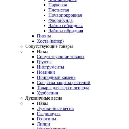
Парковая
Плетистая
Почвопокровная
Флорибунда
Чайно гибридная
Чайно-гибридная
Пионы
Хоста (капер)
Сопутствующие товары
Назад
Сопутствующие товары
Грунты
Инструменты
Новинки
Природный камень
Средства защиты растений
Товары для сада и огорода
Удобрения
Луковичные весна
Назад
Луковичные весна
Гладиолусы
Георгины
Лилии