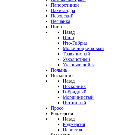
Папоротники
Пахизандра
Перовский
Песчанка
Пион
Назад
Пион
Ито-Гибрид
Молочноцветковый
Травянистый
Узколистный
Уклоняющийся
Полынь
Посконник
Назад
Посконник
Гибридный
Морщинистый
Пятнистый
Просо
Роджерсия
Назад
Роджерсия
Перистая