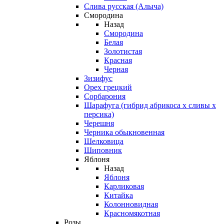
Слива русская (Алыча)
Смородина
Назад
Смородина
Белая
Золотистая
Красная
Черная
Зизифус
Орех грецкий
Сорбарония
Шарафуга (гибрид абрикоса х сливы х
персика)
Черешня
Черника обыкновенная
Шелковица
Шиповник
Яблоня
Назад
Яблоня
Карликовая
Китайка
Колонновидная
Красномякотная
Розы