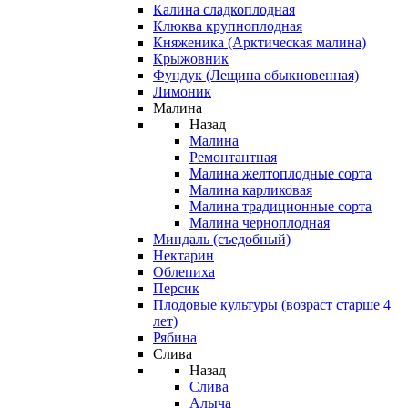
Калина сладкоплодная
Клюква крупноплодная
Княженика (Арктическая малина)
Крыжовник
Фундук (Лещина обыкновенная)
Лимоник
Малина
Назад
Малина
Ремонтантная
Малина желтоплодные сорта
Малина карликовая
Малина традиционные сорта
Малина черноплодная
Миндаль (съедобный)
Нектарин
Облепиха
Персик
Плодовые культуры (возраст старше 4
лет)
Рябина
Слива
Назад
Слива
Алыча