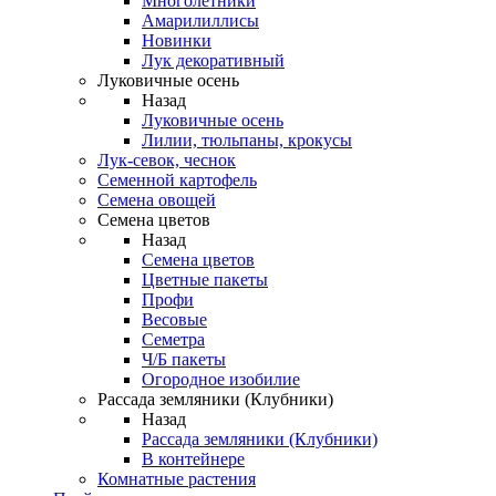
Многолетники
Амарилиллисы
Новинки
Лук декоративный
Луковичные осень
Назад
Луковичные осень
Лилии, тюльпаны, крокусы
Лук-севок, чеснок
Семенной картофель
Семена овощей
Семена цветов
Назад
Семена цветов
Цветные пакеты
Профи
Весовые
Семетра
Ч/Б пакеты
Огородное изобилие
Рассада земляники (Клубники)
Назад
Рассада земляники (Клубники)
В контейнере
Комнатные растения