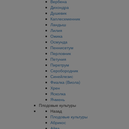
Вербена
Дихондра
Душевик
Каплесеменник
Ландыш
Лилия
Ожика
Осмунда
Пеннисетум
Перловник
Петуния
Пиретрум
Серобородник
Синейлезис
Фиалка (Виола)
Хрен
Ясколка
Ячмень
Плодовые культуры
Назад
Плодовые культуры
Абрикос
Айва