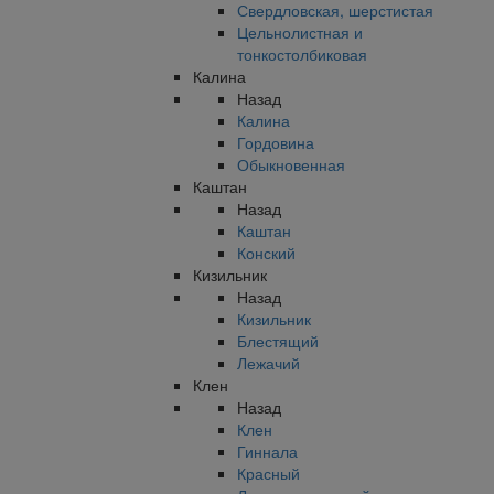
Свердловская, шерстистая
Цельнолистная и
тонкостолбиковая
Калина
Назад
Калина
Гордовина
Обыкновенная
Каштан
Назад
Каштан
Конский
Кизильник
Назад
Кизильник
Блестящий
Лежачий
Клен
Назад
Клен
Гиннала
Красный