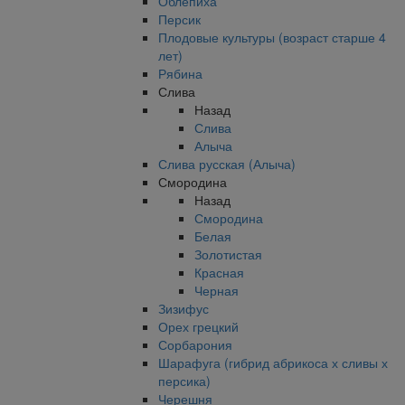
Облепиха
Персик
Плодовые культуры (возраст старше 4
лет)
Рябина
Слива
Назад
Слива
Алыча
Слива русская (Алыча)
Смородина
Назад
Смородина
Белая
Золотистая
Красная
Черная
Зизифус
Орех грецкий
Сорбарония
Шарафуга (гибрид абрикоса х сливы х
персика)
Черешня