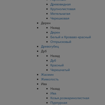
Древовидная
Крупнолистовая
Метельчатая
Черешковая
Дерен
Назад
Дерен
Белый и Кроваво-красный
Отпрысковый
Древогубец
Дуб
Назад
Дуб
Красный
Черешчатый
Жасмин
Жимолость
Ива
Назад
Ива
Козья,розмаринолистная
Пурпурная