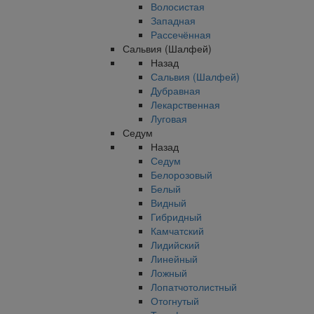
Волосистая
Западная
Рассечённая
Сальвия (Шалфей)
Назад
Сальвия (Шалфей)
Дубравная
Лекарственная
Луговая
Седум
Назад
Седум
Белорозовый
Белый
Видный
Гибридный
Камчатский
Лидийский
Линейный
Ложный
Лопатчотолистный
Отогнутый