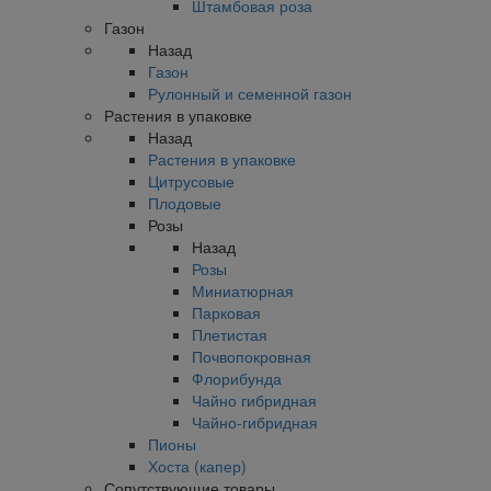
Штамбовая роза
Газон
Назад
Газон
Рулонный и семенной газон
Растения в упаковке
Назад
Растения в упаковке
Цитрусовые
Плодовые
Розы
Назад
Розы
Миниатюрная
Парковая
Плетистая
Почвопокровная
Флорибунда
Чайно гибридная
Чайно-гибридная
Пионы
Хоста (капер)
Сопутствующие товары