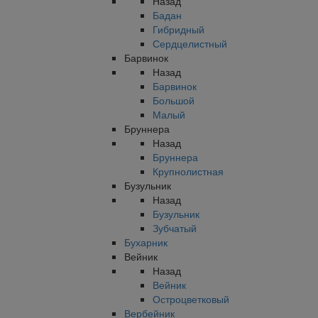
Назад
Бадан
Гибридный
Сердцелистный
Барвинок
Назад
Барвинок
Большой
Малый
Бруннера
Назад
Бруннера
Крупнолистная
Бузульник
Назад
Бузульник
Зубчатый
Бухарник
Вейник
Назад
Вейник
Остроцветковый
Вербейник