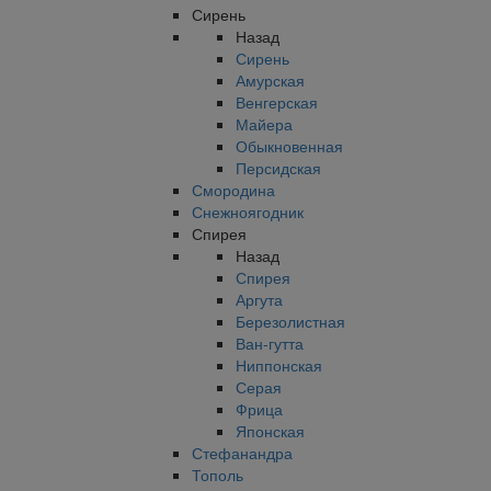
Сирень
Назад
Сирень
Амурская
Венгерская
Майера
Обыкновенная
Персидская
Смородина
Снежноягодник
Спирея
Назад
Спирея
Аргута
Березолистная
Ван-гутта
Ниппонская
Серая
Фрица
Японская
Стефанандра
Тополь