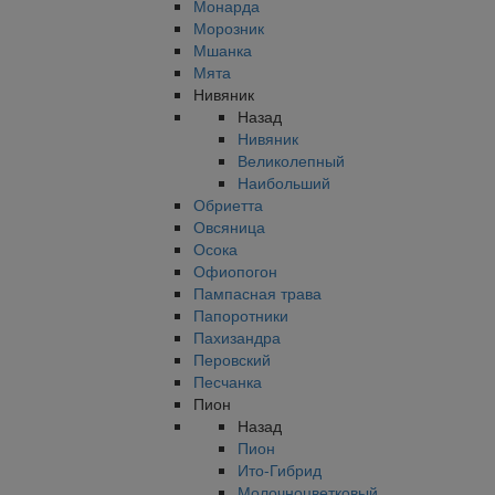
Монарда
Морозник
Мшанка
Мята
Нивяник
Назад
Нивяник
Великолепный
Наибольший
Обриетта
Овсяница
Осока
Офиопогон
Пампасная трава
Папоротники
Пахизандра
Перовский
Песчанка
Пион
Назад
Пион
Ито-Гибрид
Молочноцветковый