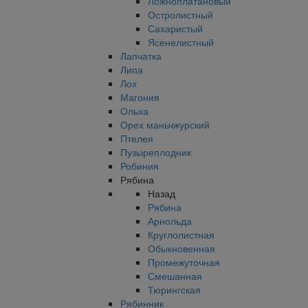
Ложноплатановый
Остролистный
Сахаристый
Ясенелистный
Лапчатка
Липа
Лох
Магония
Ольха
Орех маньчжурский
Птелея
Пузыреплодник
Робиния
Рябина
Назад
Рябина
Арнольда
Круглолистная
Обыкновенная
Промежуточная
Смешанная
Тюрингская
Рябинник