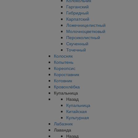
Колокольчик
Гарганский
Гибридный
Карпатский
Ложечницелистный
Молочноцветковый
Персиколистный
Скученный
Точечный
Колосняк
Копытень
Кореопсис
Короставник
Котовник
Кровохлёбка
Купальница
Назад
Купальница
Китайская
Культурная
Лабазник
Лаванда
Назад