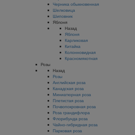
Черника обыкновенная
Шелковица
Шиповник
Яблоня
Назад
Яблоня
Карликовая
Китайка
Колонновидная
Красномякотная
Розы
Назад
Розы
Английская роза
Канадская роза
Миниатюрная роза
Плетистая роза
Почвопокровная роза
Роза грандифлора
Флорибунда роза
Чайно-гибридная роза
Парковая роза