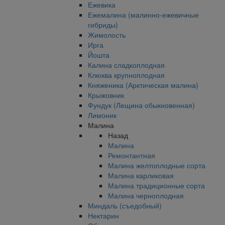
Ежевика
Ежемалина (малинно-ежевичные
гибриды)
Жимолость
Ирга
Йошта
Калина сладкоплодная
Клюква крупноплодная
Княженика (Арктическая малина)
Крыжовник
Фундук (Лещина обыкновенная)
Лимоник
Малина
Назад
Малина
Ремонтантная
Малина желтоплодные сорта
Малина карликовая
Малина традиционные сорта
Малина черноплодная
Миндаль (съедобный)
Нектарин