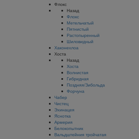
Флокс
Назад
Флокс
Метельчатый
Пятнистый
Растопыренный
Шиловидный
Хаконехлоа
Хоста
Назад
Хоста
Волнистая
Гибридная
Поздняя/Зибольда
Форчуна
Чабер
Чистец
Эхинацея
Яснотка
Армерия
Белокопытник
Вальдштейния тройчатая