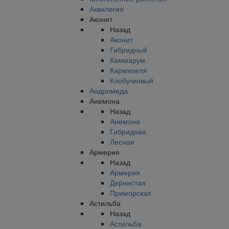
Аквилегия
Аконит
Назад
Аконит
Гибридный
Каммарум
Кармихеля
Клобучковый
Андромеда
Анемона
Назад
Анемона
Гибридная
Лесная
Армерия
Назад
Армерия
Дернистая
Приморская
Астильба
Назад
Астильба