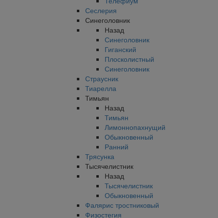
Телефиум
Сеслерия
Синеголовник
Назад
Синеголовник
Гиганский
Плосколистный
Синеголовник
Страусник
Тиарелла
Тимьян
Назад
Тимьян
Лимоннопахнущий
Обыкновенный
Ранний
Трясунка
Тысячелистник
Назад
Тысячелистник
Обыкновенный
Фалярис тростниковый
Физостегия