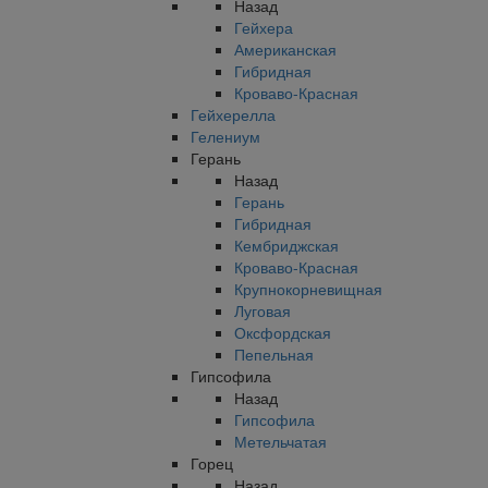
Назад
Гейхера
Американская
Гибридная
Кроваво-Красная
Гейхерелла
Гелениум
Герань
Назад
Герань
Гибридная
Кембриджская
Кроваво-Красная
Крупнокорневищная
Луговая
Оксфордская
Пепельная
Гипсофила
Назад
Гипсофила
Метельчатая
Горец
Назад