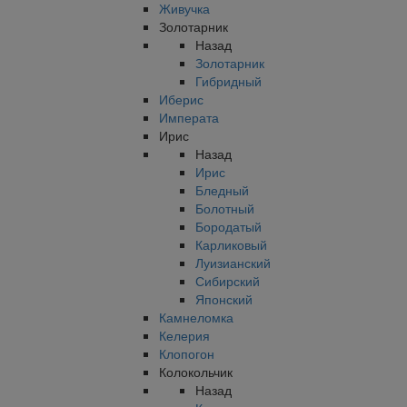
Живучка
Золотарник
Назад
Золотарник
Гибридный
Иберис
Императа
Ирис
Назад
Ирис
Бледный
Болотный
Бородатый
Карликовый
Луизианский
Сибирский
Японский
Камнеломка
Келерия
Клопогон
Колокольчик
Назад