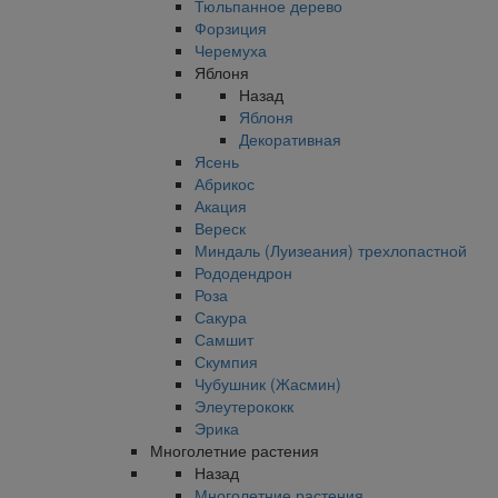
Тюльпанное дерево
Форзиция
Черемуха
Яблоня
Назад
Яблоня
Декоративная
Ясень
Абрикос
Акация
Вереск
Миндаль (Луизеания) трехлопастной
Рододендрон
Роза
Сакура
Самшит
Скумпия
Чубушник (Жасмин)
Элеутерококк
Эрика
Многолетние растения
Назад
Многолетние растения