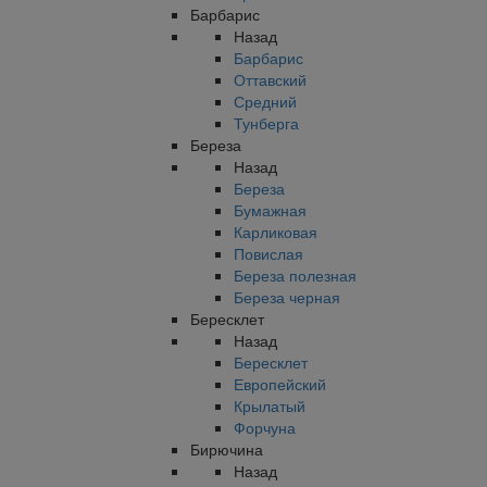
Барбарис
Назад
Барбарис
Оттавский
Средний
Тунберга
Береза
Назад
Береза
Бумажная
Карликовая
Повислая
Береза полезная
Береза черная
Бересклет
Назад
Бересклет
Европейский
Крылатый
Форчуна
Бирючина
Назад