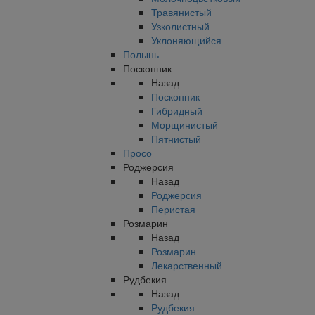
Травянистый
Узколистный
Уклоняющийся
Полынь
Посконник
Назад
Посконник
Гибридный
Морщинистый
Пятнистый
Просо
Роджерсия
Назад
Роджерсия
Перистая
Розмарин
Назад
Розмарин
Лекарственный
Рудбекия
Назад
Рудбекия