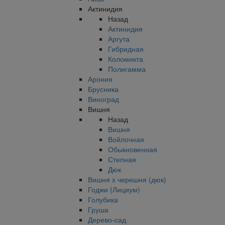
Актинидия
Назад
Актинидия
Аргута
Гибридная
Коломикта
Полигамма
Арония
Брусника
Виноград
Вишня
Назад
Вишня
Войлочная
Обыкновенная
Степная
Дюк
Вишня х черешня (дюк)
Годжи (Лициум)
Голубика
Груша
Дерево-сад