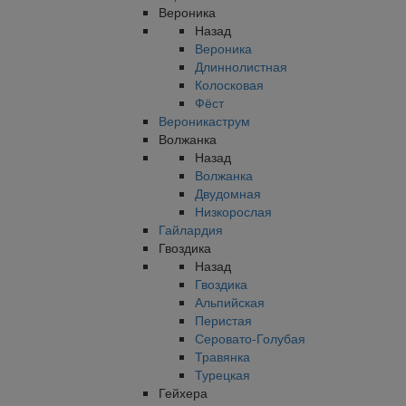
Вероника
Назад
Вероника
Длиннолистная
Колосковая
Фёст
Вероникаструм
Волжанка
Назад
Волжанка
Двудомная
Низкорослая
Гайлардия
Гвоздика
Назад
Гвоздика
Альпийская
Перистая
Серовато-Голубая
Травянка
Турецкая
Гейхера