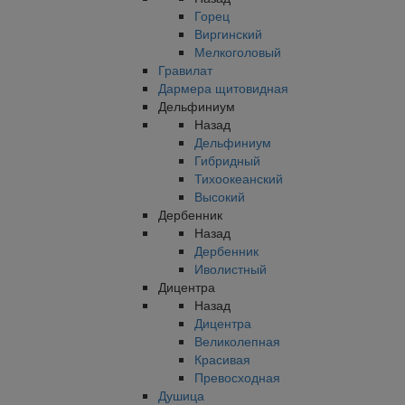
Горец
Виргинский
Мелкоголовый
Гравилат
Дармера щитовидная
Дельфиниум
Назад
Дельфиниум
Гибридный
Тихоокеанский
Высокий
Дербенник
Назад
Дербенник
Иволистный
Дицентра
Назад
Дицентра
Великолепная
Красивая
Превосходная
Душица