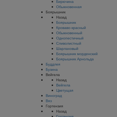
Бирючина
Обыкновенная
Боярышник
Назад
Боярышник
Кроваво-красный
Обыкновенный
Однопестичный
Сливолистный
Шарлаховый
Боярышник морденский
Боярышник Арнольда
Буддлея
Бузина
Вейгела
Назад
Вейгела
Цветущая
Виноград
Вяз
Гортензия
Назад
Гортензия