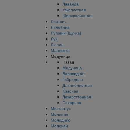
Лаванда
Узколистная
Широколистная
Лиатрис
Лилейник
Луговик (Щучка)
Лук
Люпин
Манжетка
Медуница
Назад
Медуница
Валовидная
Гибридная
Длиннолистная
Красная
Лекарственная
Сахарная
Мискантус
Молиния
Молодило
Молочай