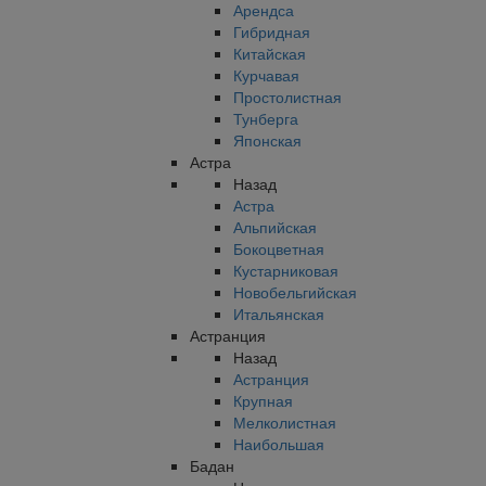
Арендса
Гибридная
Китайская
Курчавая
Простолистная
Тунберга
Японская
Астра
Назад
Астра
Альпийская
Бокоцветная
Кустарниковая
Новобельгийская
Итальянская
Астранция
Назад
Астранция
Крупная
Мелколистная
Наибольшая
Бадан