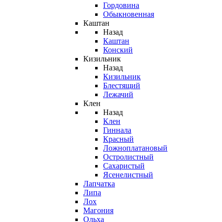
Гордовина
Обыкновенная
Каштан
Назад
Каштан
Конский
Кизильник
Назад
Кизильник
Блестящий
Лежачий
Клен
Назад
Клен
Гиннала
Красный
Ложноплатановый
Остролистный
Сахаристый
Ясенелистный
Лапчатка
Липа
Лох
Магония
Ольха