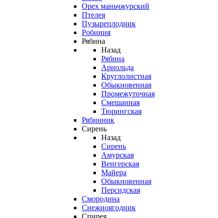
Орех маньчжурский
Птелея
Пузыреплодник
Робиния
Рябина
Назад
Рябина
Арнольда
Круглолистная
Обыкновенная
Промежуточная
Смешанная
Тюрингская
Рябинник
Сирень
Назад
Сирень
Амурская
Венгерская
Майера
Обыкновенная
Персидская
Смородина
Снежноягодник
Спирея