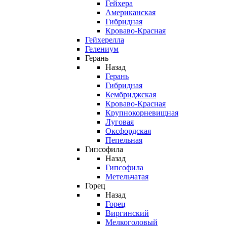
Гейхера
Американская
Гибридная
Кроваво-Красная
Гейхерелла
Гелениум
Герань
Назад
Герань
Гибридная
Кембриджская
Кроваво-Красная
Крупнокорневищная
Луговая
Оксфордская
Пепельная
Гипсофила
Назад
Гипсофила
Метельчатая
Горец
Назад
Горец
Виргинский
Мелкоголовый