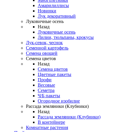
Многолетники
Амарилиллисы
Новинки
Лук декоративный
Луковичные осень
Назад
Луковичные осень
Лилии, тюльпаны, крокусы
Лук-севок, чеснок
Семенной картофель
Семена овощей
Семена цветов
Назад
Семена цветов
Цветные пакеты
Профи
Весовые
Семетра
Ч/Б пакеты
Огородное изобилие
Рассада земляники (Клубники)
Назад
Рассада земляники (Клубники)
В контейнере
Комнатные растения