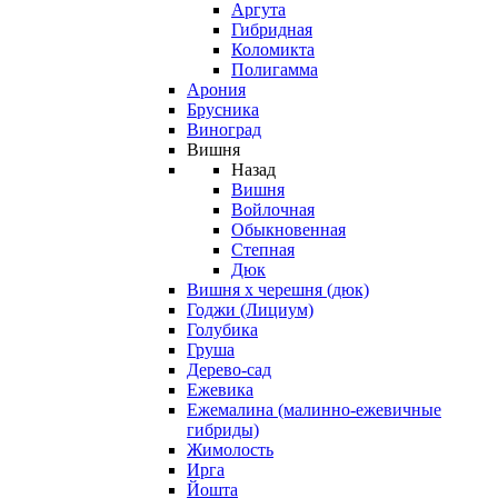
Аргута
Гибридная
Коломикта
Полигамма
Арония
Брусника
Виноград
Вишня
Назад
Вишня
Войлочная
Обыкновенная
Степная
Дюк
Вишня х черешня (дюк)
Годжи (Лициум)
Голубика
Груша
Дерево-сад
Ежевика
Ежемалина (малинно-ежевичные
гибриды)
Жимолость
Ирга
Йошта