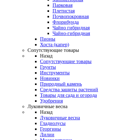
Парковая
Плетистая
Почвопокровная
Флорибунда
Чайно гибридная
Чайно-гибридная
Пионы
Хоста (капер)
Сопутствующие товары
Назад
Сопутствующие товары
Грунты
Инструменты
Новинки
Природный камень
Средства защиты растений
Товары для сада и огорода
Удобрения
Луковичные весна
Назад
Луковичные весна
Гладиолусы
Георгины
Лилии