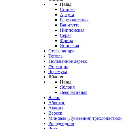
Назад
Спирея
Аргута
Березолистная
Ван-гутта
Ниппонская
Серая
Фрица
Японская
Стефанандра
Тополь
Тюльпанное дерево
Форзиция
Черемуха
Яблоня
Назад
Яблоня
Декоративная
Ясень
Абрикос
Акация
Вереск
Миндаль (Луизеания) трехлопастной
Рододендрон
Роза