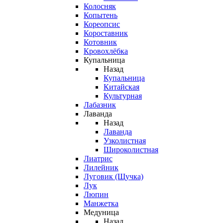
Колосняк
Копытень
Кореопсис
Короставник
Котовник
Кровохлёбка
Купальница
Назад
Купальница
Китайская
Культурная
Лабазник
Лаванда
Назад
Лаванда
Узколистная
Широколистная
Лиатрис
Лилейник
Луговик (Щучка)
Лук
Люпин
Манжетка
Медуница
Назад