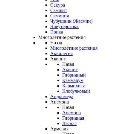
Сакура
Самшит
Скумпия
Чубушник (Жасмин)
Элеутерококк
Эрика
Многолетние растения
Назад
Многолетние растения
Аквилегия
Аконит
Назад
Аконит
Гибридный
Каммарум
Кармихеля
Клобучковый
Андромеда
Анемона
Назад
Анемона
Гибридная
Лесная
Армерия