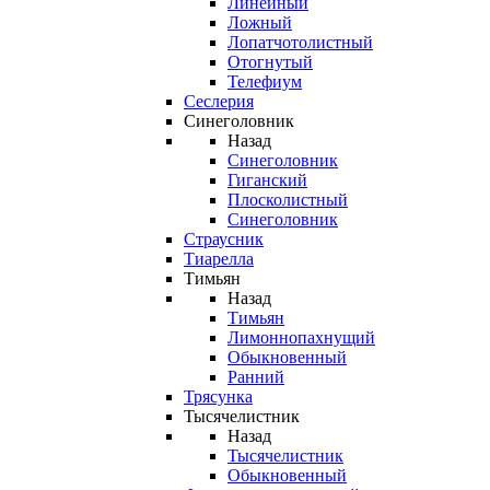
Линейный
Ложный
Лопатчотолистный
Отогнутый
Телефиум
Сеслерия
Синеголовник
Назад
Синеголовник
Гиганский
Плосколистный
Синеголовник
Страусник
Тиарелла
Тимьян
Назад
Тимьян
Лимоннопахнущий
Обыкновенный
Ранний
Трясунка
Тысячелистник
Назад
Тысячелистник
Обыкновенный