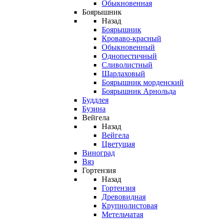
Обыкновенная
Боярышник
Назад
Боярышник
Кроваво-красный
Обыкновенный
Однопестичный
Сливолистный
Шарлаховый
Боярышник морденский
Боярышник Арнольда
Буддлея
Бузина
Вейгела
Назад
Вейгела
Цветущая
Виноград
Вяз
Гортензия
Назад
Гортензия
Древовидная
Крупнолистовая
Метельчатая