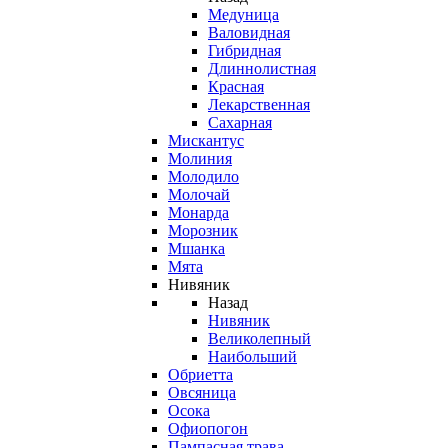
Медуница
Валовидная
Гибридная
Длиннолистная
Красная
Лекарственная
Сахарная
Мискантус
Молиния
Молодило
Молочай
Монарда
Морозник
Мшанка
Мята
Нивяник
Назад
Нивяник
Великолепный
Наибольший
Обриетта
Овсяница
Осока
Офиопогон
Пампасная трава