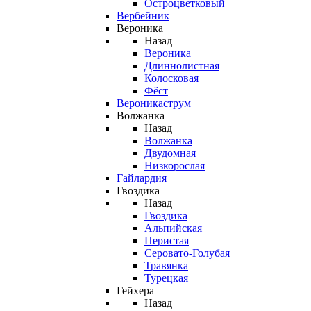
Остроцветковый
Вербейник
Вероника
Назад
Вероника
Длиннолистная
Колосковая
Фёст
Вероникаструм
Волжанка
Назад
Волжанка
Двудомная
Низкорослая
Гайлардия
Гвоздика
Назад
Гвоздика
Альпийская
Перистая
Серовато-Голубая
Травянка
Турецкая
Гейхера
Назад