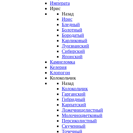
Императа
Ирис
Назад
Ирис
Бледный
Болотный
Бородатый
Карликовый
Луизианский
Сибирский
Японский
Камнеломка
Келерия
Клопогон
Колокольчик
Назад
Колокольчик
Гарганский
Гибридный
Карпатский
Ложечницелистный
Молочноцветковый
Персиколистный
Скученный
Точечный