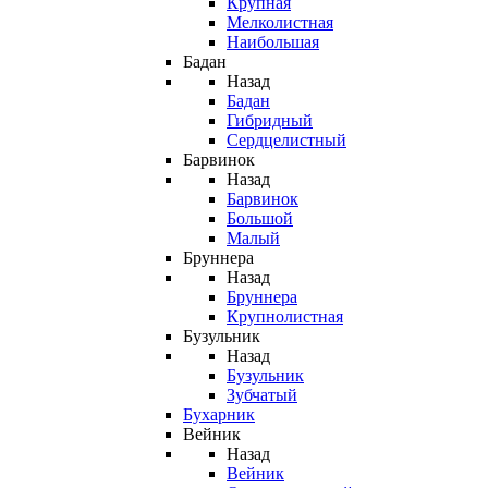
Крупная
Мелколистная
Наибольшая
Бадан
Назад
Бадан
Гибридный
Сердцелистный
Барвинок
Назад
Барвинок
Большой
Малый
Бруннера
Назад
Бруннера
Крупнолистная
Бузульник
Назад
Бузульник
Зубчатый
Бухарник
Вейник
Назад
Вейник