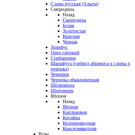
Слива русская (Алыча)
Смородина
Назад
Смородина
Белая
Золотистая
Красная
Черная
Зизифус
Орех грецкий
Сорбарония
Шарафуга (гибрид абрикоса х сливы х
персика)
Черешня
Черника обыкновенная
Шелковица
Шиповник
Яблоня
Назад
Яблоня
Карликовая
Китайка
Колонновидная
Красномякотная
Розы