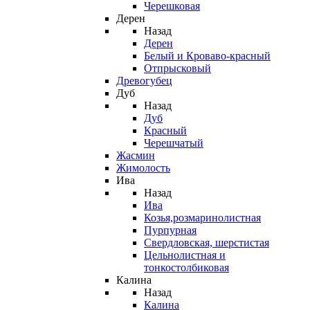
Черешковая
Дерен
Назад
Дерен
Белый и Кроваво-красный
Отпрысковый
Древогубец
Дуб
Назад
Дуб
Красный
Черешчатый
Жасмин
Жимолость
Ива
Назад
Ива
Козья,розмаринолистная
Пурпурная
Свердловская, шерстистая
Цельнолистная и
тонкостолбиковая
Калина
Назад
Калина