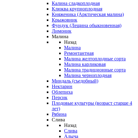
Калина сладкоплодная
Клюква крупноплодная
Княженика (Арктическая малина)
Крыжовник
Фундук (Лещина обыкновенная)
Лимоник
Малина
Назад
Малина
Ремонтантная
Малина желтоплодные сорта
Малина карликовая
Малина традиционные сорта
Малина черноплодная
Миндаль (съедобный)
Нектарин
Облепиха
Персик
Плодовые культуры (возраст старше 4
лет)
Рябина
Слива
Назад
Слива
Алыча