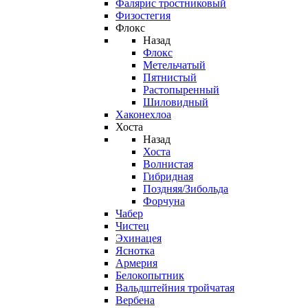
Фалярис тростниковый
Физостегия
Флокс
Назад
Флокс
Метельчатый
Пятнистый
Растопыренный
Шиловидный
Хаконехлоа
Хоста
Назад
Хоста
Волнистая
Гибридная
Поздняя/Зибольда
Форчуна
Чабер
Чистец
Эхинацея
Яснотка
Армерия
Белокопытник
Вальдштейния тройчатая
Вербена