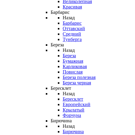
Великолепная
Красивая
Барбарис
Назад
Барбарис
Оттавский
Средний
Тунберга
Береза
Назад
Береза
Бумажная
Карликовая
Повислая
Береза полезная
Береза черная
Бересклет
Назад
Бересклет
Европейский
Крылатый
Форчуна
Бирючина
Назад
Бирючина