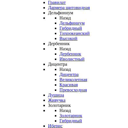
Гравилат
Дармера щитовидная
Дельфиниум
Назад
Дельфиниум
Гибридный
Тихоокеанский
Высокий
Дербенник
Назад
Дербенник
Иволистный
Дицентра
Назад
Дицентра
Великолепная
Красивая
Превосходная
Душица
Живучка
Золотарник
Назад
Золотарник
Гибридный
Иберис