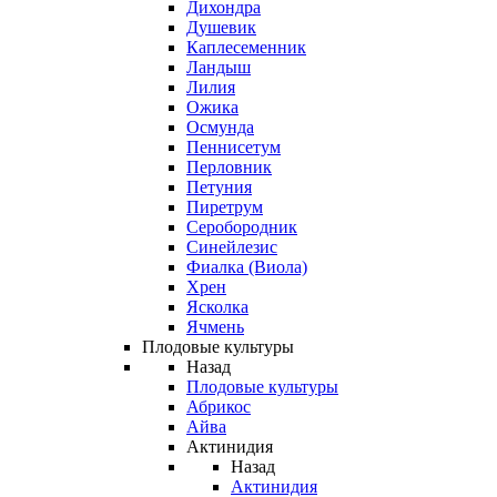
Дихондра
Душевик
Каплесеменник
Ландыш
Лилия
Ожика
Осмунда
Пеннисетум
Перловник
Петуния
Пиретрум
Серобородник
Синейлезис
Фиалка (Виола)
Хрен
Ясколка
Ячмень
Плодовые культуры
Назад
Плодовые культуры
Абрикос
Айва
Актинидия
Назад
Актинидия