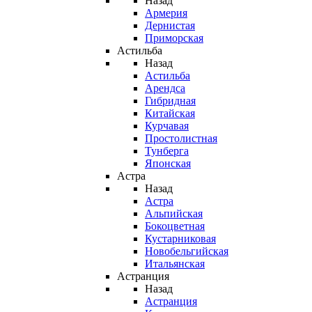
Назад
Армерия
Дернистая
Приморская
Астильба
Назад
Астильба
Арендса
Гибридная
Китайская
Курчавая
Простолистная
Тунберга
Японская
Астра
Назад
Астра
Альпийская
Бокоцветная
Кустарниковая
Новобельгийская
Итальянская
Астранция
Назад
Астранция