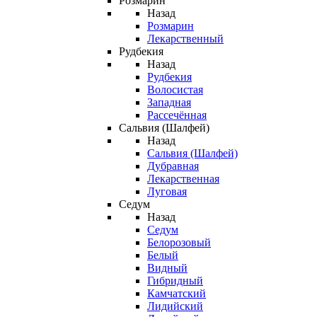
Розмарин
Назад
Розмарин
Лекарственный
Рудбекия
Назад
Рудбекия
Волосистая
Западная
Рассечённая
Сальвия (Шалфей)
Назад
Сальвия (Шалфей)
Дубравная
Лекарственная
Луговая
Седум
Назад
Седум
Белорозовый
Белый
Видный
Гибридный
Камчатский
Лидийский