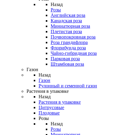
Назад
Розы
Английская роза
Канадская роза
Миниатюрная роза
Плетистая роза
Почвопокровная роза
Роза грандифлора
Флорибунда роза
Чайно-гибридная роза
Парковая роза
Штамбовая роза
Газон
Назад
Газон
Рулонный и семенной газон
Растения в упаковке
Назад
Растения в упаковке
Цитрусовые
Плодовые
Розы
Назад
Розы
Миниатюрная