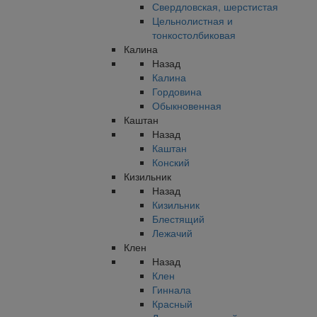
Свердловская, шерстистая
Цельнолистная и
тонкостолбиковая
Калина
Назад
Калина
Гордовина
Обыкновенная
Каштан
Назад
Каштан
Конский
Кизильник
Назад
Кизильник
Блестящий
Лежачий
Клен
Назад
Клен
Гиннала
Красный