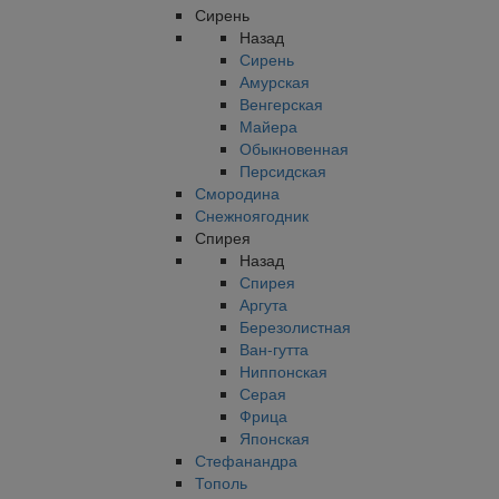
Сирень
Назад
Сирень
Амурская
Венгерская
Майера
Обыкновенная
Персидская
Смородина
Снежноягодник
Спирея
Назад
Спирея
Аргута
Березолистная
Ван-гутта
Ниппонская
Серая
Фрица
Японская
Стефанандра
Тополь