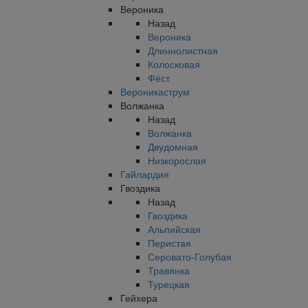
Вероника
Назад
Вероника
Длиннолистная
Колосковая
Фёст
Вероникаструм
Волжанка
Назад
Волжанка
Двудомная
Низкорослая
Гайлардия
Гвоздика
Назад
Гвоздика
Альпийская
Перистая
Серовато-Голубая
Травянка
Турецкая
Гейхера