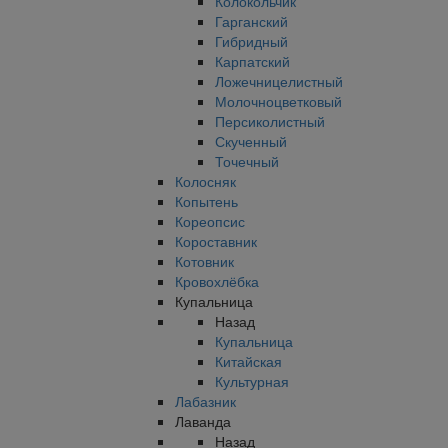
Колокольчик
Гарганский
Гибридный
Карпатский
Ложечницелистный
Молочноцветковый
Персиколистный
Скученный
Точечный
Колосняк
Копытень
Кореопсис
Короставник
Котовник
Кровохлёбка
Купальница
Назад
Купальница
Китайская
Культурная
Лабазник
Лаванда
Назад