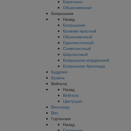
Бирючина
Обыкновенная
Боярышник
Назад
Боярышник
Кроваво-красный
Обыкновенный
Однопестичный
Сливолистный
Шарлаховый
Боярышник морденский
Боярышник Арнольда
Буддлея
Бузина
Вейгела
Назад
Вейгела
Цветущая
Виноград
Вяз
Гортензия
Назад
Гортензия