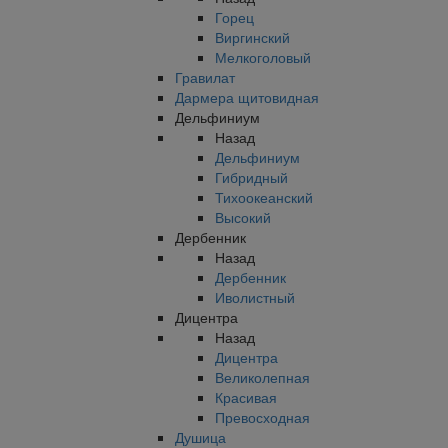
Горец
Виргинский
Мелкоголовый
Гравилат
Дармера щитовидная
Дельфиниум
Назад
Дельфиниум
Гибридный
Тихоокеанский
Высокий
Дербенник
Назад
Дербенник
Иволистный
Дицентра
Назад
Дицентра
Великолепная
Красивая
Превосходная
Душица