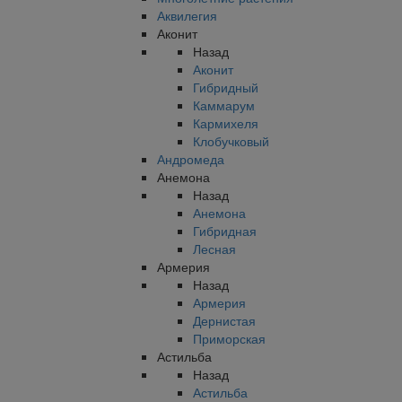
Аквилегия
Аконит
Назад
Аконит
Гибридный
Каммарум
Кармихеля
Клобучковый
Андромеда
Анемона
Назад
Анемона
Гибридная
Лесная
Армерия
Назад
Армерия
Дернистая
Приморская
Астильба
Назад
Астильба