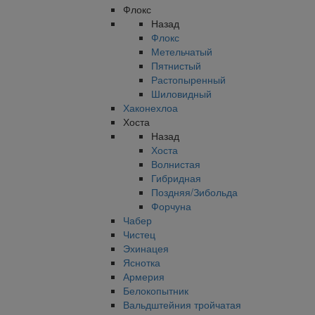
Флокс
Назад
Флокс
Метельчатый
Пятнистый
Растопыренный
Шиловидный
Хаконехлоа
Хоста
Назад
Хоста
Волнистая
Гибридная
Поздняя/Зибольда
Форчуна
Чабер
Чистец
Эхинацея
Яснотка
Армерия
Белокопытник
Вальдштейния тройчатая