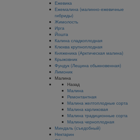
Ежевика
Ежемалина (малинно-ежевичные
гибриды)
Жимолость
Ирга
Йошта
Калина сладкоплодная
Клюква крупноплодная
Княженика (Арктическая малина)
Крыжовник
Фундук (Лещина обыкновенная)
Лимоник
Малина
Назад
Малина
Ремонтантная
Малина желтоплодные сорта
Малина карликовая
Малина традиционные сорта
Малина черноплодная
Миндаль (съедобный)
Нектарин