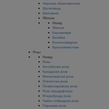
Черника обыкновенная
Шелковица
Шиповник
Яблоня
Назад
Яблоня
Карликовая
Китайка
Колонновидная
Красномякотная
Розы
Назад
Розы
Английская роза
Канадская роза
Миниатюрная роза
Плетистая роза
Почвопокровная роза
Роза грандифлора
Флорибунда роза
Чайно-гибридная роза
Парковая роза