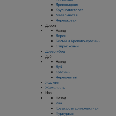
Древовидная
Крупнолистовая
Метельчатая
Черешковая
Дерен
Назад
Дерен
Белый и Кроваво-красный
Отпрысковый
Древогубец
Дуб
Назад
Дуб
Красный
Черешчатый
Жасмин
Жимолость
Ива
Назад
Ива
Козья,розмаринолистная
Пурпурная