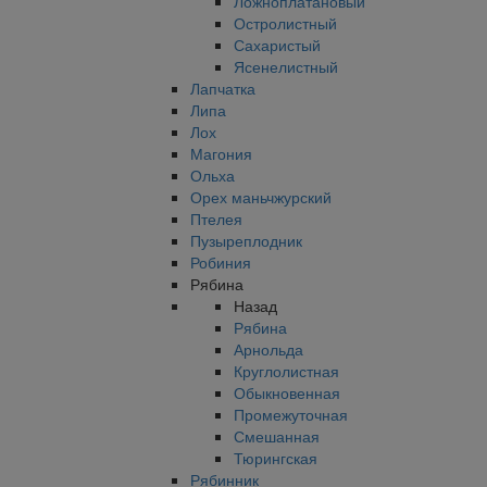
Ложноплатановый
Остролистный
Сахаристый
Ясенелистный
Лапчатка
Липа
Лох
Магония
Ольха
Орех маньчжурский
Птелея
Пузыреплодник
Робиния
Рябина
Назад
Рябина
Арнольда
Круглолистная
Обыкновенная
Промежуточная
Смешанная
Тюрингская
Рябинник