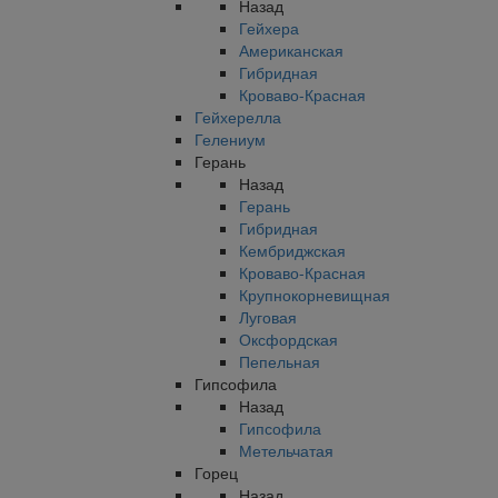
Назад
Гейхера
Американская
Гибридная
Кроваво-Красная
Гейхерелла
Гелениум
Герань
Назад
Герань
Гибридная
Кембриджская
Кроваво-Красная
Крупнокорневищная
Луговая
Оксфордская
Пепельная
Гипсофила
Назад
Гипсофила
Метельчатая
Горец
Назад