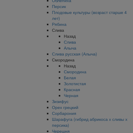
Облепиха
Персик
Плодовые культуры (возраст старше 4
лет)
Рябина
Слива
Назад
Слива
Алыча
Слива русская (Алыча)
Смородина
Назад
Смородина
Белая
Золотистая
Красная
Черная
Зизифус
Орех грецкий
Сорбарония
Шарафуга (гибрид абрикоса х сливы х
персика)
Черешня