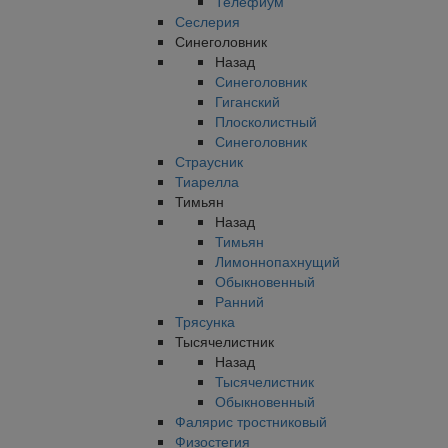
Телефиум
Сеслерия
Синеголовник
Назад
Синеголовник
Гиганский
Плосколистный
Синеголовник
Страусник
Тиарелла
Тимьян
Назад
Тимьян
Лимоннопахнущий
Обыкновенный
Ранний
Трясунка
Тысячелистник
Назад
Тысячелистник
Обыкновенный
Фалярис тростниковый
Физостегия