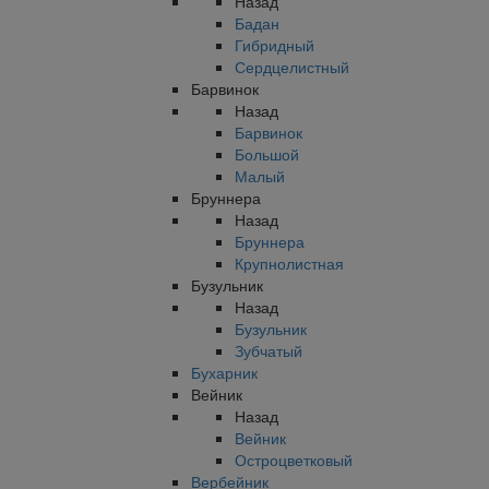
Назад
Бадан
Гибридный
Сердцелистный
Барвинок
Назад
Барвинок
Большой
Малый
Бруннера
Назад
Бруннера
Крупнолистная
Бузульник
Назад
Бузульник
Зубчатый
Бухарник
Вейник
Назад
Вейник
Остроцветковый
Вербейник