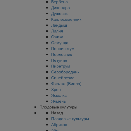
Вербена
Дихондра
Душевик
Каплесеменник
Ландыш
Лилия
Ожика
Осмунда
Пеннисетум
Перловник
Петуния
Пиретрум
Серобородник
Синейлезис
Фиалка (Виола)
Хрен
Ясколка
Ячмень
Плодовые культуры
Назад
Плодовые культуры
Абрикос
Айва