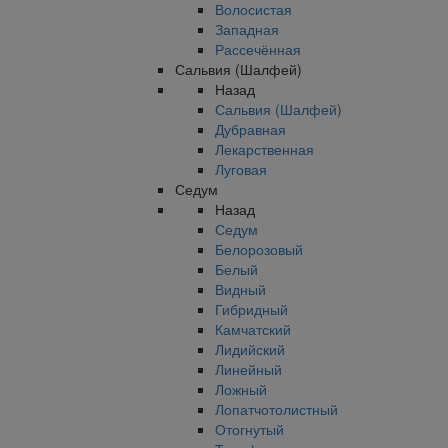
Волосистая
Западная
Рассечённая
Сальвия (Шалфей)
Назад
Сальвия (Шалфей)
Дубравная
Лекарственная
Луговая
Седум
Назад
Седум
Белорозовый
Белый
Видный
Гибридный
Камчатский
Лидийский
Линейный
Ложный
Лопатчотолистный
Отогнутый