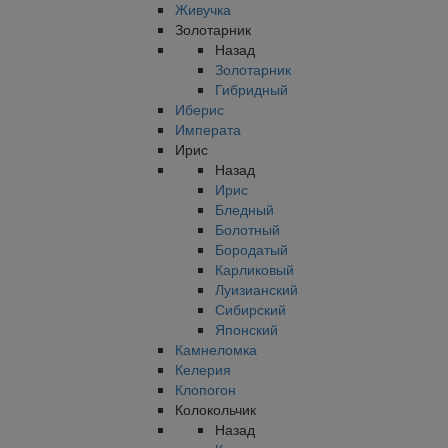
Живучка
Золотарник
Назад
Золотарник
Гибридный
Иберис
Императа
Ирис
Назад
Ирис
Бледный
Болотный
Бородатый
Карликовый
Луизианский
Сибирский
Японский
Камнеломка
Келерия
Клопогон
Колокольчик
Назад