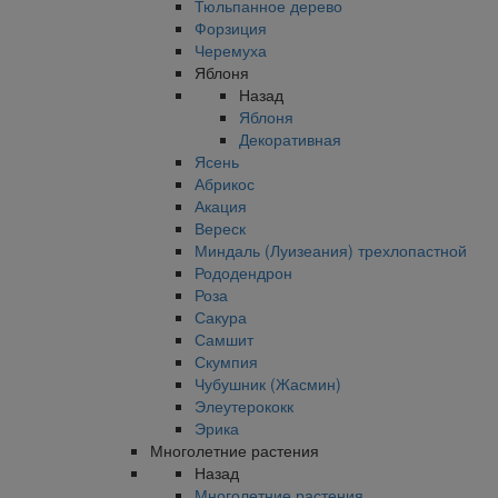
Тюльпанное дерево
Форзиция
Черемуха
Яблоня
Назад
Яблоня
Декоративная
Ясень
Абрикос
Акация
Вереск
Миндаль (Луизеания) трехлопастной
Рододендрон
Роза
Сакура
Самшит
Скумпия
Чубушник (Жасмин)
Элеутерококк
Эрика
Многолетние растения
Назад
Многолетние растения