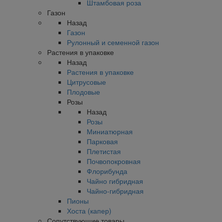
Штамбовая роза
Газон
Назад
Газон
Рулонный и семенной газон
Растения в упаковке
Назад
Растения в упаковке
Цитрусовые
Плодовые
Розы
Назад
Розы
Миниатюрная
Парковая
Плетистая
Почвопокровная
Флорибунда
Чайно гибридная
Чайно-гибридная
Пионы
Хоста (капер)
Сопутствующие товары