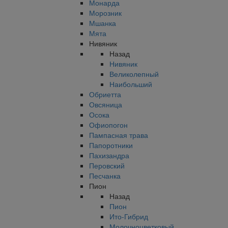
Монарда
Морозник
Мшанка
Мята
Нивяник
Назад
Нивяник
Великолепный
Наибольший
Обриетта
Овсяница
Осока
Офиопогон
Пампасная трава
Папоротники
Пахизандра
Перовский
Песчанка
Пион
Назад
Пион
Ито-Гибрид
Молочноцветковый