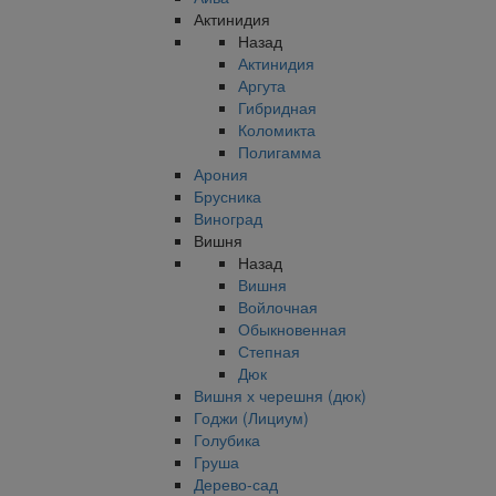
Актинидия
Назад
Актинидия
Аргута
Гибридная
Коломикта
Полигамма
Арония
Брусника
Виноград
Вишня
Назад
Вишня
Войлочная
Обыкновенная
Степная
Дюк
Вишня х черешня (дюк)
Годжи (Лициум)
Голубика
Груша
Дерево-сад