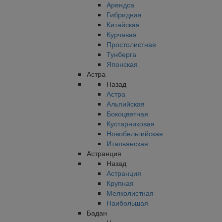
Арендса
Гибридная
Китайская
Курчавая
Простолистная
Тунберга
Японская
Астра
Назад
Астра
Альпийская
Бокоцветная
Кустарниковая
Новобельгийская
Итальянская
Астранция
Назад
Астранция
Крупная
Мелколистная
Наибольшая
Бадан