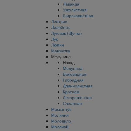
Лаванда
Узколистная
Широколистная
Лиатрис
Лилейник
Луговик (Щучка)
Лук
Люпин
Манжетка
Медуница
Назад
Медуница
Валовидная
Гибридная
Длиннолистная
Красная
Лекарственная
Сахарная
Мискантус
Молиния
Молодило
Молочай