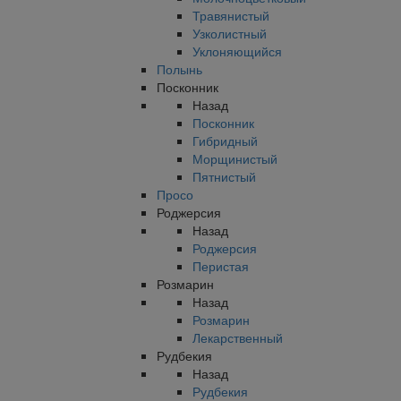
Травянистый
Узколистный
Уклоняющийся
Полынь
Посконник
Назад
Посконник
Гибридный
Морщинистый
Пятнистый
Просо
Роджерсия
Назад
Роджерсия
Перистая
Розмарин
Назад
Розмарин
Лекарственный
Рудбекия
Назад
Рудбекия