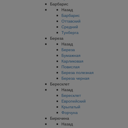
Барбарис
Назад
Барбарис
Оттавский
Средний
Тунберга
Береза
Назад
Береза
Бумажная
Карликовая
Повислая
Береза полезная
Береза черная
Бересклет
Назад
Бересклет
Европейский
Крылатый
Форчуна
Бирючина
Назад