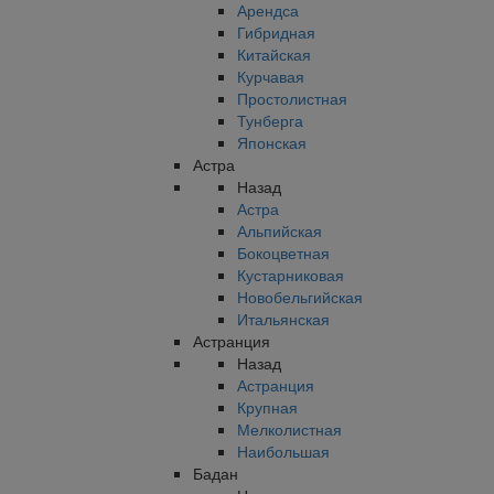
Арендса
Гибридная
Китайская
Курчавая
Простолистная
Тунберга
Японская
Астра
Назад
Астра
Альпийская
Бокоцветная
Кустарниковая
Новобельгийская
Итальянская
Астранция
Назад
Астранция
Крупная
Мелколистная
Наибольшая
Бадан