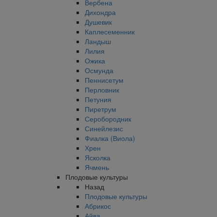
Вербена
Дихондра
Душевик
Каплесеменник
Ландыш
Лилия
Ожика
Осмунда
Пеннисетум
Перловник
Петуния
Пиретрум
Серобородник
Синейлезис
Фиалка (Виола)
Хрен
Ясколка
Ячмень
Плодовые культуры
Назад
Плодовые культуры
Абрикос
Айва