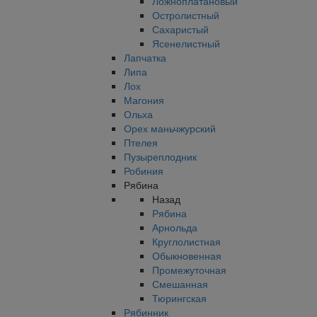
Ложноплатановый
Остролистный
Сахаристый
Ясенелистный
Лапчатка
Липа
Лох
Магония
Ольха
Орех маньчжурский
Птелея
Пузыреплодник
Робиния
Рябина
Назад
Рябина
Арнольда
Круглолистная
Обыкновенная
Промежуточная
Смешанная
Тюрингская
Рябинник