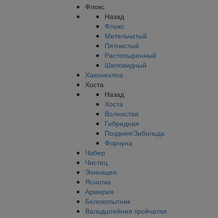
Флокс
Назад
Флокс
Метельчатый
Пятнистый
Растопыренный
Шиловидный
Хаконехлоа
Хоста
Назад
Хоста
Волнистая
Гибридная
Поздняя/Зибольда
Форчуна
Чабер
Чистец
Эхинацея
Яснотка
Армерия
Белокопытник
Вальдштейния тройчатая