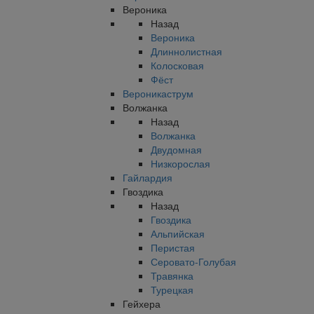
Вероника
Назад
Вероника
Длиннолистная
Колосковая
Фёст
Вероникаструм
Волжанка
Назад
Волжанка
Двудомная
Низкорослая
Гайлардия
Гвоздика
Назад
Гвоздика
Альпийская
Перистая
Серовато-Голубая
Травянка
Турецкая
Гейхера