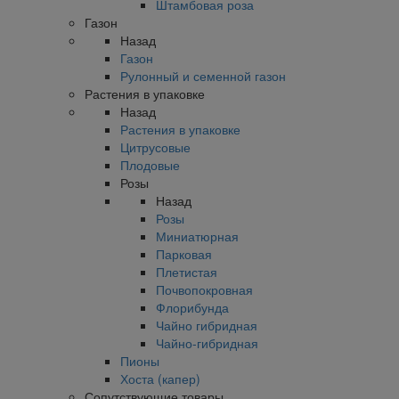
Штамбовая роза
Газон
Назад
Газон
Рулонный и семенной газон
Растения в упаковке
Назад
Растения в упаковке
Цитрусовые
Плодовые
Розы
Назад
Розы
Миниатюрная
Парковая
Плетистая
Почвопокровная
Флорибунда
Чайно гибридная
Чайно-гибридная
Пионы
Хоста (капер)
Сопутствующие товары