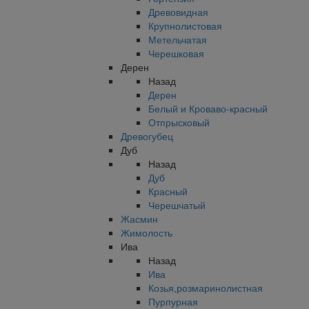
Древовидная
Крупнолистовая
Метельчатая
Черешковая
Дерен
Назад
Дерен
Белый и Кроваво-красный
Отпрысковый
Древогубец
Дуб
Назад
Дуб
Красный
Черешчатый
Жасмин
Жимолость
Ива
Назад
Ива
Козья,розмаринолистная
Пурпурная