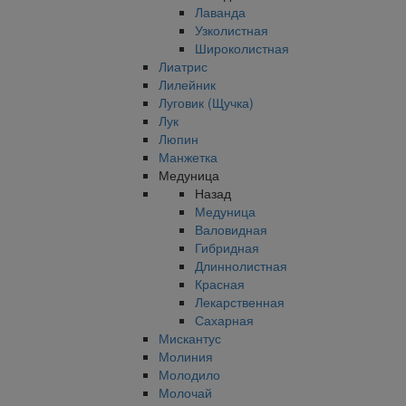
Лаванда
Узколистная
Широколистная
Лиатрис
Лилейник
Луговик (Щучка)
Лук
Люпин
Манжетка
Медуница
Назад
Медуница
Валовидная
Гибридная
Длиннолистная
Красная
Лекарственная
Сахарная
Мискантус
Молиния
Молодило
Молочай