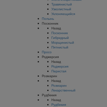
Травянистый
Узколистный
Уклоняющийся
Полынь
Посконник
Назад
Посконник
Гибридный
Морщинистый
Пятнистый
Просо
Роджерсия
Назад
Роджерсия
Перистая
Розмарин
Назад
Розмарин
Лекарственный
Рудбекия
Назад
Рудбекия