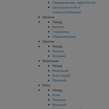
Свердловская, шерстистая
Цельнолистная и
тонкостолбиковая
Калина
Назад
Калина
Гордовина
Обыкновенная
Каштан
Назад
Каштан
Конский
Кизильник
Назад
Кизильник
Блестящий
Лежачий
Клен
Назад
Клен
Гиннала
Красный