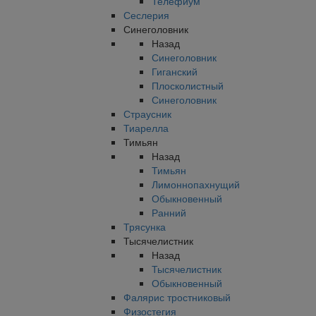
Телефиум
Сеслерия
Синеголовник
Назад
Синеголовник
Гиганский
Плосколистный
Синеголовник
Страусник
Тиарелла
Тимьян
Назад
Тимьян
Лимоннопахнущий
Обыкновенный
Ранний
Трясунка
Тысячелистник
Назад
Тысячелистник
Обыкновенный
Фалярис тростниковый
Физостегия