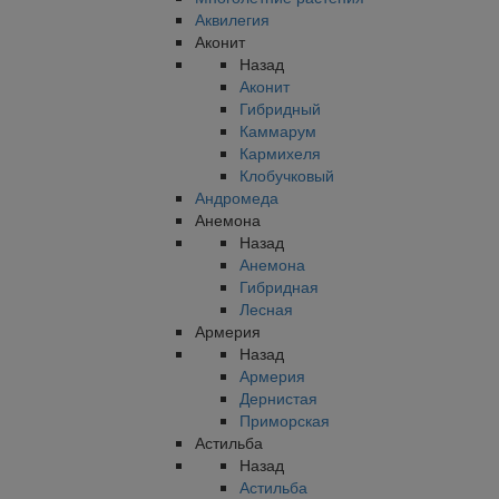
Аквилегия
Аконит
Назад
Аконит
Гибридный
Каммарум
Кармихеля
Клобучковый
Андромеда
Анемона
Назад
Анемона
Гибридная
Лесная
Армерия
Назад
Армерия
Дернистая
Приморская
Астильба
Назад
Астильба