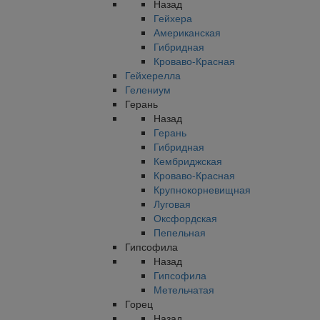
Назад
Гейхера
Американская
Гибридная
Кроваво-Красная
Гейхерелла
Гелениум
Герань
Назад
Герань
Гибридная
Кембриджская
Кроваво-Красная
Крупнокорневищная
Луговая
Оксфордская
Пепельная
Гипсофила
Назад
Гипсофила
Метельчатая
Горец
Назад