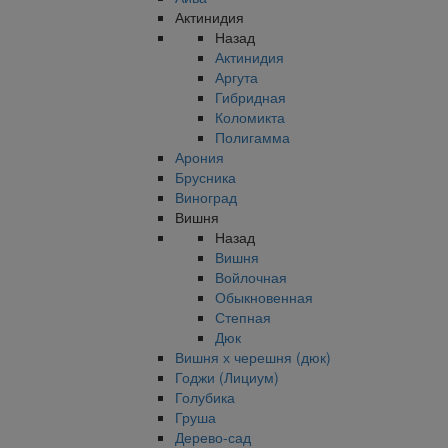
Актинидия
Назад
Актинидия
Аргута
Гибридная
Коломикта
Полигамма
Арония
Брусника
Виноград
Вишня
Назад
Вишня
Войлочная
Обыкновенная
Степная
Дюк
Вишня х черешня (дюк)
Годжи (Лициум)
Голубика
Груша
Дерево-сад