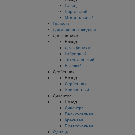
Горец
Виргинский
Мелкоголовый
Гравилат
Дармера щитовидная
Дельфиниум
Назад
Дельфиниум
Гибридный
Тихоокеанский
Высокий
Дербенник
Назад
Дербенник
Иволистный
Дицентра
Назад
Дицентра
Великолепная
Красивая
Превосходная
Душица