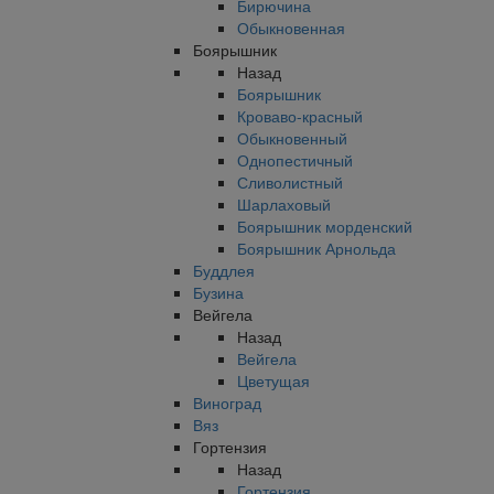
Бирючина
Обыкновенная
Боярышник
Назад
Боярышник
Кроваво-красный
Обыкновенный
Однопестичный
Сливолистный
Шарлаховый
Боярышник морденский
Боярышник Арнольда
Буддлея
Бузина
Вейгела
Назад
Вейгела
Цветущая
Виноград
Вяз
Гортензия
Назад
Гортензия