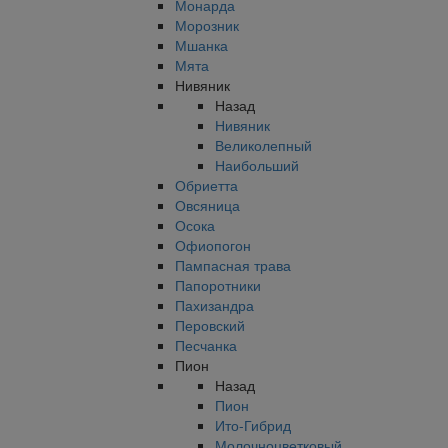
Монарда
Морозник
Мшанка
Мята
Нивяник
Назад
Нивяник
Великолепный
Наибольший
Обриетта
Овсяница
Осока
Офиопогон
Пампасная трава
Папоротники
Пахизандра
Перовский
Песчанка
Пион
Назад
Пион
Ито-Гибрид
Молочноцветковый