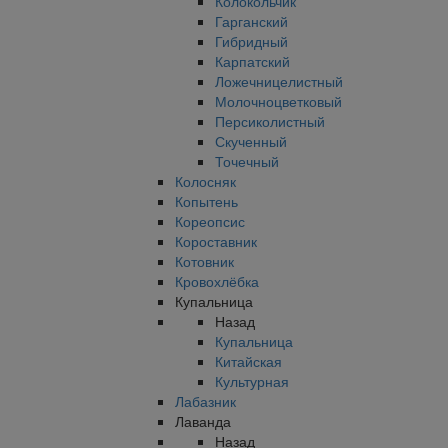
Колокольчик
Гарганский
Гибридный
Карпатский
Ложечницелистный
Молочноцветковый
Персиколистный
Скученный
Точечный
Колосняк
Копытень
Кореопсис
Короставник
Котовник
Кровохлёбка
Купальница
Назад
Купальница
Китайская
Культурная
Лабазник
Лаванда
Назад