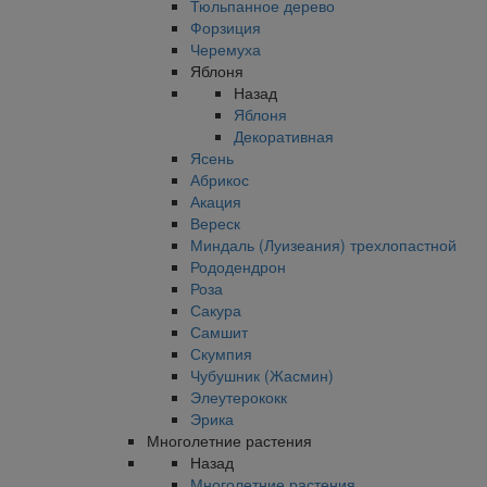
Тюльпанное дерево
Форзиция
Черемуха
Яблоня
Назад
Яблоня
Декоративная
Ясень
Абрикос
Акация
Вереск
Миндаль (Луизеания) трехлопастной
Рододендрон
Роза
Сакура
Самшит
Скумпия
Чубушник (Жасмин)
Элеутерококк
Эрика
Многолетние растения
Назад
Многолетние растения