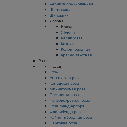
Черника обыкновенная
Шелковица
Шиповник
Яблоня
Назад
Яблоня
Карликовая
Китайка
Колонновидная
Красномякотная
Розы
Назад
Розы
Английская роза
Канадская роза
Миниатюрная роза
Плетистая роза
Почвопокровная роза
Роза грандифлора
Флорибунда роза
Чайно-гибридная роза
Парковая роза