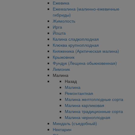
Ежевика
Ежемалина (малинно-ежевичные
гибриды)
Жимолость
Ирга
Йошта
Калина сладкоплодная
Клюква крупноплодная
Княженика (Арктическая малина)
Крыжовник
Фундук (Лещина обыкновенная)
Лимоник
Малина
Назад
Малина
Ремонтантная
Малина желтоплодные сорта
Малина карликовая
Малина традиционные сорта
Малина черноплодная
Миндаль (съедобный)
Нектарин