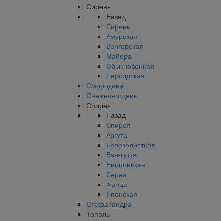
Сирень
Назад
Сирень
Амурская
Венгерская
Майера
Обыкновенная
Персидская
Смородина
Снежноягодник
Спирея
Назад
Спирея
Аргута
Березолистная
Ван-гутта
Ниппонская
Серая
Фрица
Японская
Стефанандра
Тополь