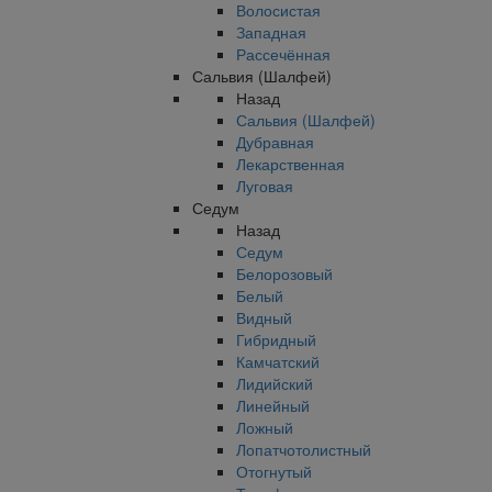
Волосистая
Западная
Рассечённая
Сальвия (Шалфей)
Назад
Сальвия (Шалфей)
Дубравная
Лекарственная
Луговая
Седум
Назад
Седум
Белорозовый
Белый
Видный
Гибридный
Камчатский
Лидийский
Линейный
Ложный
Лопатчотолистный
Отогнутый