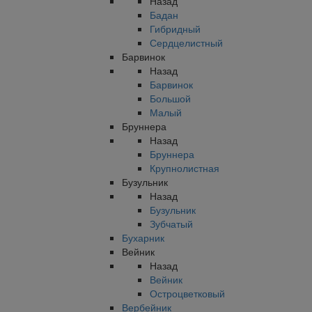
Назад
Бадан
Гибридный
Сердцелистный
Барвинок
Назад
Барвинок
Большой
Малый
Бруннера
Назад
Бруннера
Крупнолистная
Бузульник
Назад
Бузульник
Зубчатый
Бухарник
Вейник
Назад
Вейник
Остроцветковый
Вербейник