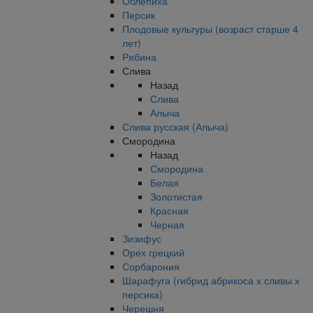
Облепиха
Персик
Плодовые культуры (возраст старше 4
лет)
Рябина
Слива
Назад
Слива
Алыча
Слива русская (Алыча)
Смородина
Назад
Смородина
Белая
Золотистая
Красная
Черная
Зизифус
Орех грецкий
Сорбарония
Шарафуга (гибрид абрикоса х сливы х
персика)
Черешня