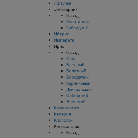
Живучка
Золотарник
Назад
Золотарник
Гибридный
Иберис
Императа
Ирис
Назад
Ирис
Бледный
Болотный
Бородатый
Карликовый
Луизианский
Сибирский
Японский
Камнеломка
Келерия
Клопогон
Колокольчик
Назад