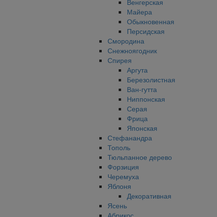
Венгерская
Майера
Обыкновенная
Персидская
Смородина
Снежноягодник
Спирея
Аргута
Березолистная
Ван-гутта
Ниппонская
Серая
Фрица
Японская
Стефанандра
Тополь
Тюльпанное дерево
Форзиция
Черемуха
Яблоня
Декоративная
Ясень
Абрикос