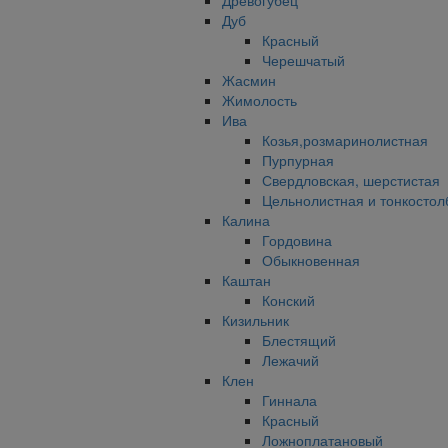
Древогубец
Дуб
Красный
Черешчатый
Жасмин
Жимолость
Ива
Козья,розмаринолистная
Пурпурная
Свердловская, шерстистая
Цельнолистная и тонкостол
Калина
Гордовина
Обыкновенная
Каштан
Конский
Кизильник
Блестящий
Лежачий
Клен
Гиннала
Красный
Ложноплатановый