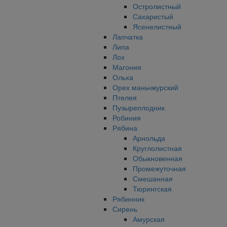
Остролистный
Сахаристый
Ясенелистный
Лапчатка
Липа
Лох
Магония
Ольха
Орех маньчжурский
Птелея
Пузыреплодник
Робиния
Рябина
Арнольда
Круглолистная
Обыкновенная
Промежуточная
Смешанная
Тюрингская
Рябинник
Сирень
Амурская