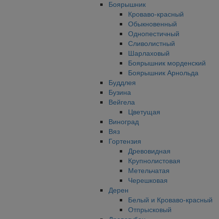
Боярышник
Кроваво-красный
Обыкновенный
Однопестичный
Сливолистный
Шарлаховый
Боярышник морденский
Боярышник Арнольда
Буддлея
Бузина
Вейгела
Цветущая
Виноград
Вяз
Гортензия
Древовидная
Крупнолистовая
Метельчатая
Черешковая
Дерен
Белый и Кроваво-красный
Отпрысковый