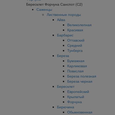
Бересклет Форчуна Санспот (С2)
Саженцы
Лиственные породы
Айва
Великолепная
Красивая
Барбарис
Оттавский
Средний
Тунберга
Береза
Бумажная
Карликовая
Повислая
Береза полезная
Береза черная
Бересклет
Европейский
Крылатый
Форчуна
Бирючина
Обыкновенная