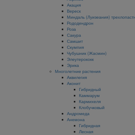
Акация
Вереск
Миндаль (Луизеания) трехлопаст
Рододендрон
Роза
Сакура
Самшит
Скумпия
Чубушник (Жасмин)
Элеутерококк
Эрика
Многолетние растения
Аквилегия
Аконит
Гибридный
Каммарум
Кармихеля
Клобучковый
Андромеда
Анемона
Гибридная
Лесная