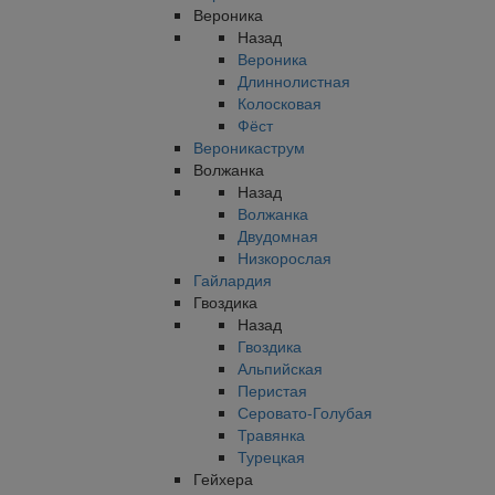
Вероника
Назад
Вероника
Длиннолистная
Колосковая
Фёст
Вероникаструм
Волжанка
Назад
Волжанка
Двудомная
Низкорослая
Гайлардия
Гвоздика
Назад
Гвоздика
Альпийская
Перистая
Серовато-Голубая
Травянка
Турецкая
Гейхера