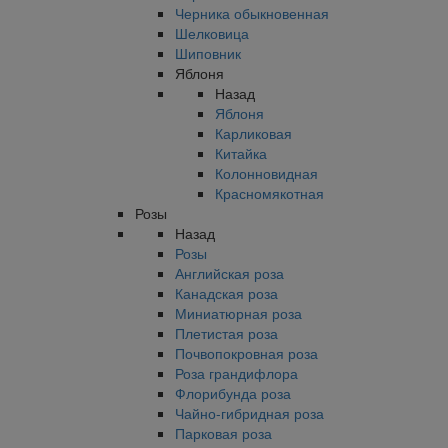
Черника обыкновенная
Шелковица
Шиповник
Яблоня
Назад
Яблоня
Карликовая
Китайка
Колонновидная
Красномякотная
Розы
Назад
Розы
Английская роза
Канадская роза
Миниатюрная роза
Плетистая роза
Почвопокровная роза
Роза грандифлора
Флорибунда роза
Чайно-гибридная роза
Парковая роза