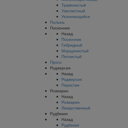
Травянистый
Узколистный
Уклоняющийся
Полынь
Посконник
Назад
Посконник
Гибридный
Морщинистый
Пятнистый
Просо
Роджерсия
Назад
Роджерсия
Перистая
Розмарин
Назад
Розмарин
Лекарственный
Рудбекия
Назад
Рудбекия