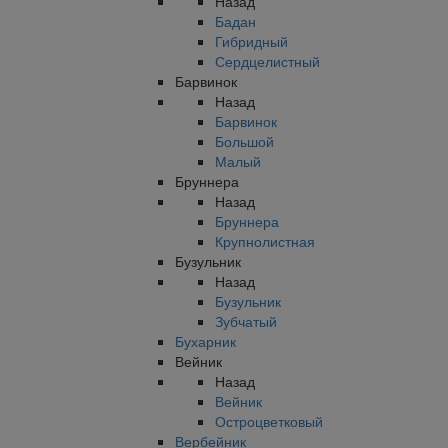
Назад
Бадан
Гибридный
Сердцелистный
Барвинок
Назад
Барвинок
Большой
Малый
Бруннера
Назад
Бруннера
Крупнолистная
Бузульник
Назад
Бузульник
Зубчатый
Бухарник
Вейник
Назад
Вейник
Остроцветковый
Вербейник