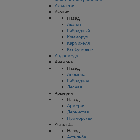
Аквилегия
Аконит
Назад
Аконит
Гибридный
Каммарум
Кармихеля
Клобучковый
Андромеда
Анемона
Назад
Анемона
Гибридная
Лесная
Армерия
Назад
Армерия
Дернистая
Приморская
Астильба
Назад
Астильба