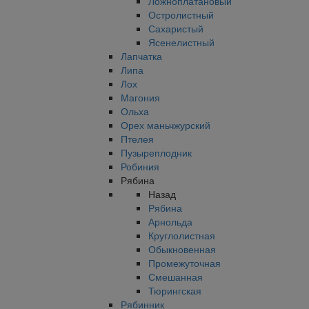
Ложноплатановый
Остролистный
Сахаристый
Ясенелистный
Лапчатка
Липа
Лох
Магония
Ольха
Орех маньчжурский
Птелея
Пузыреплодник
Робиния
Рябина
Назад
Рябина
Арнольда
Круглолистная
Обыкновенная
Промежуточная
Смешанная
Тюрингская
Рябинник