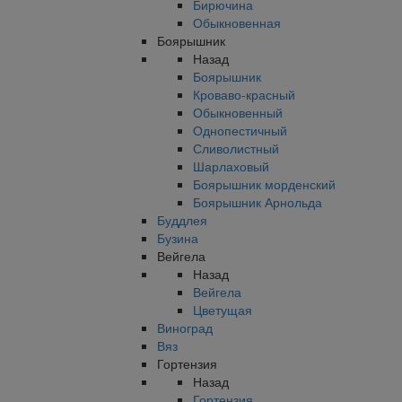
Бирючина
Обыкновенная
Боярышник
Назад
Боярышник
Кроваво-красный
Обыкновенный
Однопестичный
Сливолистный
Шарлаховый
Боярышник морденский
Боярышник Арнольда
Буддлея
Бузина
Вейгела
Назад
Вейгела
Цветущая
Виноград
Вяз
Гортензия
Назад
Гортензия