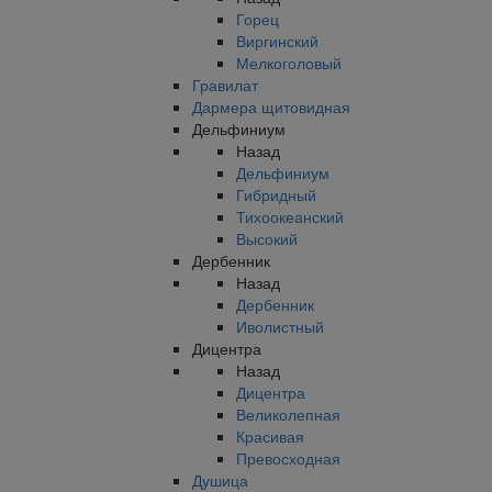
Горец
Виргинский
Мелкоголовый
Гравилат
Дармера щитовидная
Дельфиниум
Назад
Дельфиниум
Гибридный
Тихоокеанский
Высокий
Дербенник
Назад
Дербенник
Иволистный
Дицентра
Назад
Дицентра
Великолепная
Красивая
Превосходная
Душица