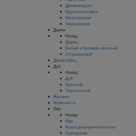
Древовидная
Крупнолистовая
Метельчатая
Черешковая
Дерен
Назад
Дерен
Белый и Кроваво-красный
Отпрысковый
Древогубец
Дуб
Назад
Дуб
Красный
Черешчатый
Жасмин
Жимолость
Ива
Назад
Ива
Козья,розмаринолистная
Пурпурная