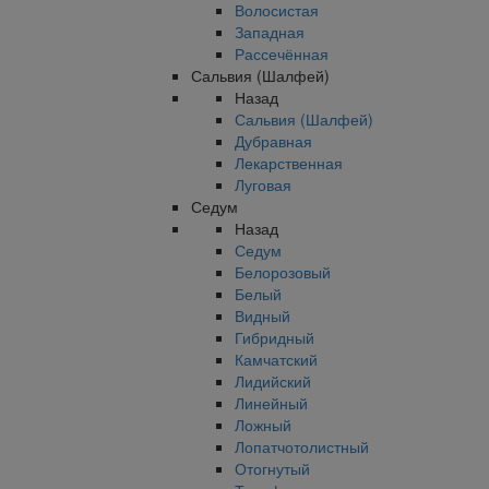
Волосистая
Западная
Рассечённая
Сальвия (Шалфей)
Назад
Сальвия (Шалфей)
Дубравная
Лекарственная
Луговая
Седум
Назад
Седум
Белорозовый
Белый
Видный
Гибридный
Камчатский
Лидийский
Линейный
Ложный
Лопатчотолистный
Отогнутый