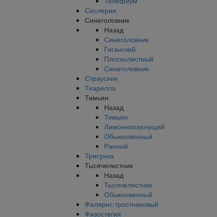
Телефиум
Сеслерия
Синеголовник
Назад
Синеголовник
Гиганский
Плосколистный
Синеголовник
Страусник
Тиарелла
Тимьян
Назад
Тимьян
Лимоннопахнущий
Обыкновенный
Ранний
Трясунка
Тысячелистник
Назад
Тысячелистник
Обыкновенный
Фалярис тростниковый
Физостегия