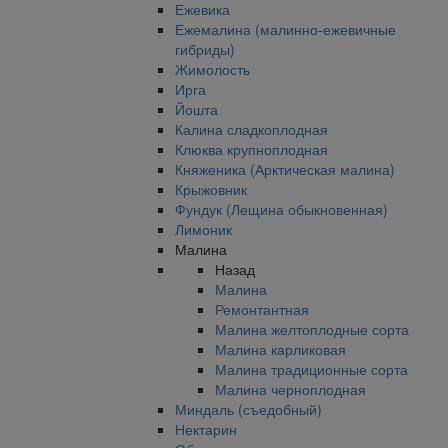
Ежевика
Ежемалина (малинно-ежевичные
гибриды)
Жимолость
Ирга
Йошта
Калина сладкоплодная
Клюква крупноплодная
Княженика (Арктическая малина)
Крыжовник
Фундук (Лещина обыкновенная)
Лимоник
Малина
Назад
Малина
Ремонтантная
Малина желтоплодные сорта
Малина карликовая
Малина традиционные сорта
Малина черноплодная
Миндаль (съедобный)
Нектарин