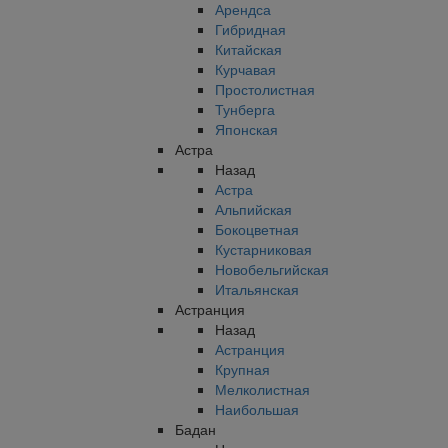
Арендса
Гибридная
Китайская
Курчавая
Простолистная
Тунберга
Японская
Астра
Назад
Астра
Альпийская
Бокоцветная
Кустарниковая
Новобельгийская
Итальянская
Астранция
Назад
Астранция
Крупная
Мелколистная
Наибольшая
Бадан