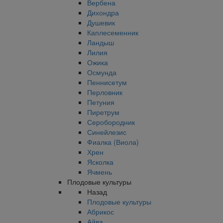
Вербена
Дихондра
Душевик
Каплесеменник
Ландыш
Лилия
Ожика
Осмунда
Пеннисетум
Перловник
Петуния
Пиретрум
Серобородник
Синейлезис
Фиалка (Виола)
Хрен
Ясколка
Ячмень
Плодовые культуры
Назад
Плодовые культуры
Абрикос
Айва