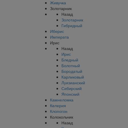
Живучка
Золотарник
Назад
Золотарник
Гибридный
Иберис
Императа
Ирис
Назад
Ирис
Бледный
Болотный
Бородатый
Карликовый
Луизианский
Сибирский
Японский
Камнеломка
Келерия
Клопогон
Колокольчик
Назад