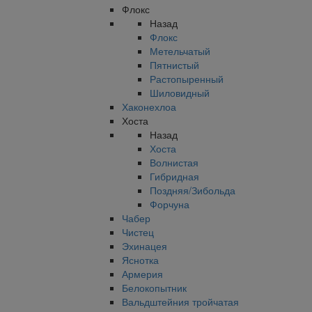
Флокс
Назад
Флокс
Метельчатый
Пятнистый
Растопыренный
Шиловидный
Хаконехлоа
Хоста
Назад
Хоста
Волнистая
Гибридная
Поздняя/Зибольда
Форчуна
Чабер
Чистец
Эхинацея
Яснотка
Армерия
Белокопытник
Вальдштейния тройчатая