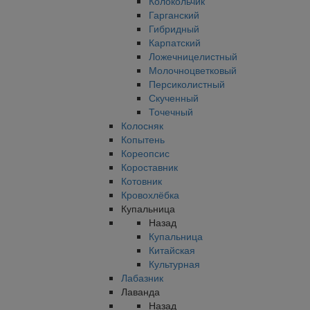
Колокольчик
Гарганский
Гибридный
Карпатский
Ложечницелистный
Молочноцветковый
Персиколистный
Скученный
Точечный
Колосняк
Копытень
Кореопсис
Короставник
Котовник
Кровохлёбка
Купальница
Назад
Купальница
Китайская
Культурная
Лабазник
Лаванда
Назад