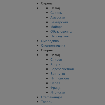
Сирень
Назад
Сирень
Амурская
Венгерская
Майера
Обыкновенная
Персидская
Смородина
Снежноягодник
Спирея
Назад
Спирея
Аргута
Березолистная
Ван-гутта
Ниппонская
Серая
Фрица
Японская
Стефанандра
Тополь