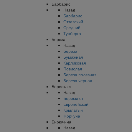
Барбарис
Назад
Барбарис
Оттавский
Средний
Тунберга
Береза
Назад
Береза
Бумажная
Карликовая
Повислая
Береза полезная
Береза черная
Бересклет
Назад
Бересклет
Европейский
Крылатый
Форчуна
Бирючина
Назад