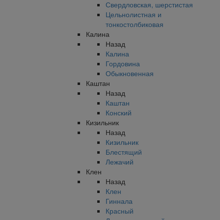
Свердловская, шерстистая
Цельнолистная и
тонкостолбиковая
Калина
Назад
Калина
Гордовина
Обыкновенная
Каштан
Назад
Каштан
Конский
Кизильник
Назад
Кизильник
Блестящий
Лежачий
Клен
Назад
Клен
Гиннала
Красный