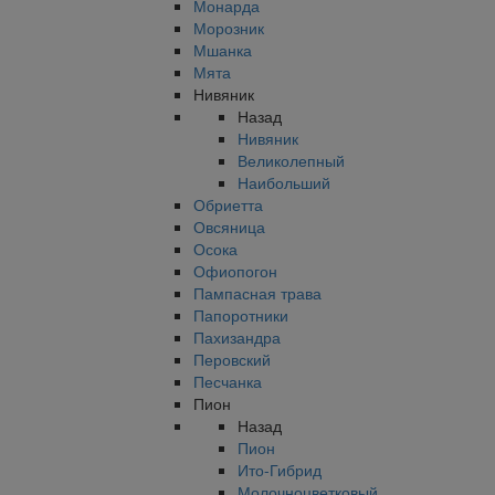
Монарда
Морозник
Мшанка
Мята
Нивяник
Назад
Нивяник
Великолепный
Наибольший
Обриетта
Овсяница
Осока
Офиопогон
Пампасная трава
Папоротники
Пахизандра
Перовский
Песчанка
Пион
Назад
Пион
Ито-Гибрид
Молочноцветковый