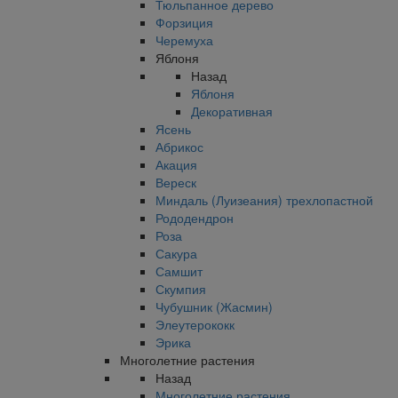
Тюльпанное дерево
Форзиция
Черемуха
Яблоня
Назад
Яблоня
Декоративная
Ясень
Абрикос
Акация
Вереск
Миндаль (Луизеания) трехлопастной
Рододендрон
Роза
Сакура
Самшит
Скумпия
Чубушник (Жасмин)
Элеутерококк
Эрика
Многолетние растения
Назад
Многолетние растения