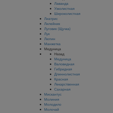
Лаванда
Узколистная
Широколистная
Лиатрис
Лилейник
Луговик (Щучка)
Лук
Люпин
Манжетка
Медуница
Назад
Медуница
Валовидная
Гибридная
Длиннолистная
Красная
Лекарственная
Сахарная
Мискантус
Молиния
Молодило
Молочай