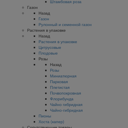
Штамбовая роза
Газон
Назад
Газон
Рулонный и семенной газон
Растения в упаковке
Назад
Растения в упаковке
Цитрусовые
Плодовые
Розы
Назад
Розы
Миниатюрная
Парковая
Плетистая
Почвопокровная
Флорибунда
Чайно гибридная
Чайно-гибридная
Пионы
Хоста (капер)
Сопутствующие товары