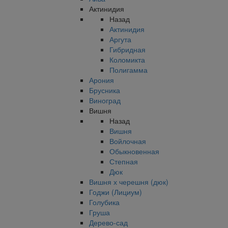
Актинидия
Назад
Актинидия
Аргута
Гибридная
Коломикта
Полигамма
Арония
Брусника
Виноград
Вишня
Назад
Вишня
Войлочная
Обыкновенная
Степная
Дюк
Вишня х черешня (дюк)
Годжи (Лициум)
Голубика
Груша
Дерево-сад