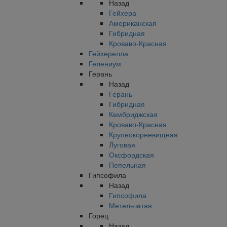
Назад
Гейхера
Американская
Гибридная
Кроваво-Красная
Гейхерелла
Гелениум
Герань
Назад
Герань
Гибридная
Кембриджская
Кроваво-Красная
Крупнокорневищная
Луговая
Оксфордская
Пепельная
Гипсофила
Назад
Гипсофила
Метельчатая
Горец
Назад