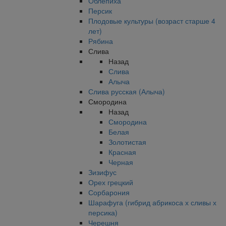
Облепиха
Персик
Плодовые культуры (возраст старше 4
лет)
Рябина
Слива
Назад
Слива
Алыча
Слива русская (Алыча)
Смородина
Назад
Смородина
Белая
Золотистая
Красная
Черная
Зизифус
Орех грецкий
Сорбарония
Шарафуга (гибрид абрикоса х сливы х
персика)
Черешня