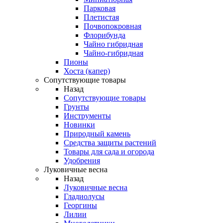
Парковая
Плетистая
Почвопокровная
Флорибунда
Чайно гибридная
Чайно-гибридная
Пионы
Хоста (капер)
Сопутствующие товары
Назад
Сопутствующие товары
Грунты
Инструменты
Новинки
Природный камень
Средства защиты растений
Товары для сада и огорода
Удобрения
Луковичные весна
Назад
Луковичные весна
Гладиолусы
Георгины
Лилии