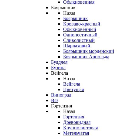
Обыкновенная
Боярышник
Назад
Боярышник
Кроваво-красный
Обыкновенный
Однопестичный
Сливолистный
Шарлаховый
Боярышник морденский
Боярышник Арнольда
Буддлея
Бузина
Вейгела
Назад
Вейгела
Цветущая
Виноград
Вяз
Гортензия
Назад
Гортензия
Древовидная
Крупнолистовая
Метельчатая