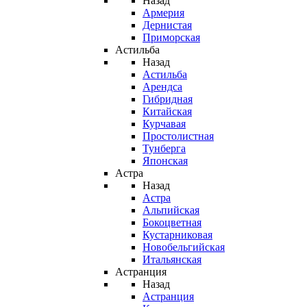
Назад
Армерия
Дернистая
Приморская
Астильба
Назад
Астильба
Арендса
Гибридная
Китайская
Курчавая
Простолистная
Тунберга
Японская
Астра
Назад
Астра
Альпийская
Бокоцветная
Кустарниковая
Новобельгийская
Итальянская
Астранция
Назад
Астранция