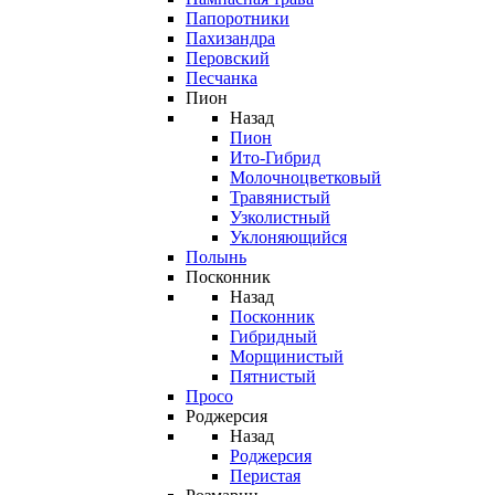
Папоротники
Пахизандра
Перовский
Песчанка
Пион
Назад
Пион
Ито-Гибрид
Молочноцветковый
Травянистый
Узколистный
Уклоняющийся
Полынь
Посконник
Назад
Посконник
Гибридный
Морщинистый
Пятнистый
Просо
Роджерсия
Назад
Роджерсия
Перистая