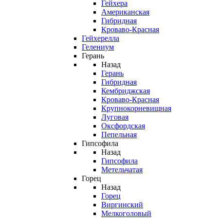
Гейхера
Американская
Гибридная
Кроваво-Красная
Гейхерелла
Гелениум
Герань
Назад
Герань
Гибридная
Кембриджская
Кроваво-Красная
Крупнокорневищная
Луговая
Оксфордская
Пепельная
Гипсофила
Назад
Гипсофила
Метельчатая
Горец
Назад
Горец
Виргинский
Мелкоголовый