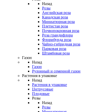
Назад
Розы
Английская роза
Канадская роза
Миниатюрная роза
Плетистая роза
Почвопокровная роза
Роза грандифлора
Флорибунда роза
Чайно-гибридная роза
Парковая роза
Штамбовая роза
Газон
Назад
Газон
Рулонный и семенной газон
Растения в упаковке
Назад
Растения в упаковке
Цитрусовые
Плодовые
Розы
Назад
Розы
Миниатюрная