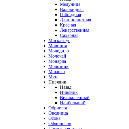
Медуница
Валовидная
Гибридная
Длиннолистная
Красная
Лекарственная
Сахарная
Мискантус
Молиния
Молодило
Молочай
Монарда
Морозник
Мшанка
Мята
Нивяник
Назад
Нивяник
Великолепный
Наибольший
Обриетта
Овсяница
Осока
Офиопогон
Пампасная трава