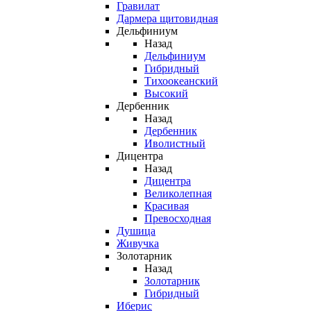
Гравилат
Дармера щитовидная
Дельфиниум
Назад
Дельфиниум
Гибридный
Тихоокеанский
Высокий
Дербенник
Назад
Дербенник
Иволистный
Дицентра
Назад
Дицентра
Великолепная
Красивая
Превосходная
Душица
Живучка
Золотарник
Назад
Золотарник
Гибридный
Иберис