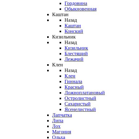
Гордовина
Обыкновенная
Каштан
Назад
Каштан
Конский
Кизильник
Назад
Кизильник
Блестящий
Лежачий
Клен
Назад
Клен
Гиннала
Красный
Ложноплатановый
Остролистный
Сахаристый
Ясенелистный
Лапчатка
Липа
Лох
Магония
Ольха