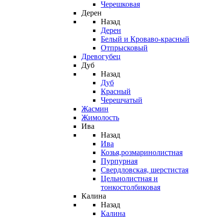
Черешковая
Дерен
Назад
Дерен
Белый и Кроваво-красный
Отпрысковый
Древогубец
Дуб
Назад
Дуб
Красный
Черешчатый
Жасмин
Жимолость
Ива
Назад
Ива
Козья,розмаринолистная
Пурпурная
Свердловская, шерстистая
Цельнолистная и
тонкостолбиковая
Калина
Назад
Калина