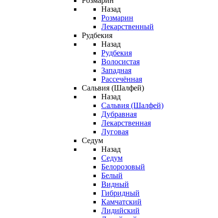
Розмарин
Назад
Розмарин
Лекарственный
Рудбекия
Назад
Рудбекия
Волосистая
Западная
Рассечённая
Сальвия (Шалфей)
Назад
Сальвия (Шалфей)
Дубравная
Лекарственная
Луговая
Седум
Назад
Седум
Белорозовый
Белый
Видный
Гибридный
Камчатский
Лидийский