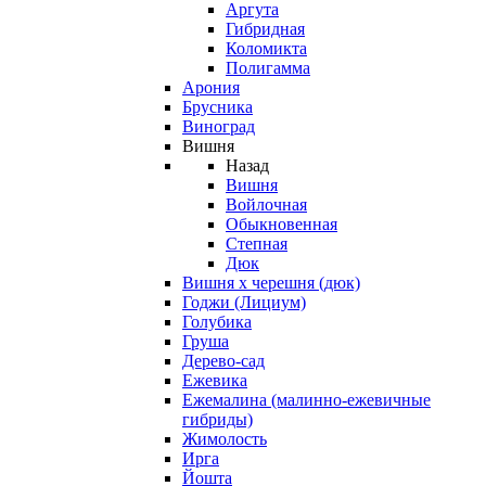
Аргута
Гибридная
Коломикта
Полигамма
Арония
Брусника
Виноград
Вишня
Назад
Вишня
Войлочная
Обыкновенная
Степная
Дюк
Вишня х черешня (дюк)
Годжи (Лициум)
Голубика
Груша
Дерево-сад
Ежевика
Ежемалина (малинно-ежевичные
гибриды)
Жимолость
Ирга
Йошта