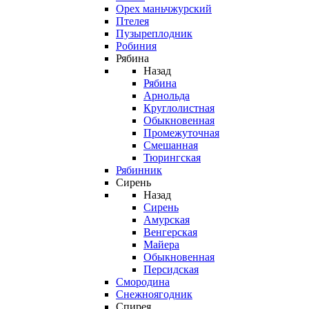
Орех маньчжурский
Птелея
Пузыреплодник
Робиния
Рябина
Назад
Рябина
Арнольда
Круглолистная
Обыкновенная
Промежуточная
Смешанная
Тюрингская
Рябинник
Сирень
Назад
Сирень
Амурская
Венгерская
Майера
Обыкновенная
Персидская
Смородина
Снежноягодник
Спирея