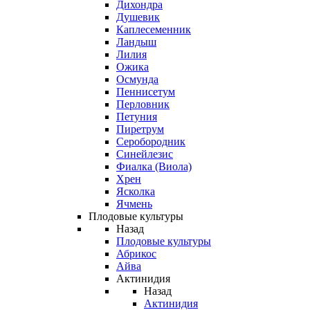
Дихондра
Душевик
Каплесеменник
Ландыш
Лилия
Ожика
Осмунда
Пеннисетум
Перловник
Петуния
Пиретрум
Серобородник
Синейлезис
Фиалка (Виола)
Хрен
Ясколка
Ячмень
Плодовые культуры
Назад
Плодовые культуры
Абрикос
Айва
Актинидия
Назад
Актинидия