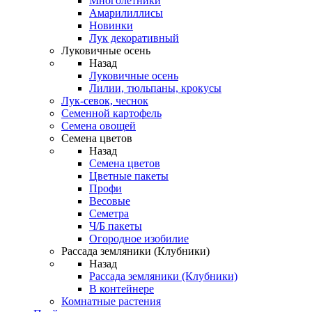
Многолетники
Амарилиллисы
Новинки
Лук декоративный
Луковичные осень
Назад
Луковичные осень
Лилии, тюльпаны, крокусы
Лук-севок, чеснок
Семенной картофель
Семена овощей
Семена цветов
Назад
Семена цветов
Цветные пакеты
Профи
Весовые
Семетра
Ч/Б пакеты
Огородное изобилие
Рассада земляники (Клубники)
Назад
Рассада земляники (Клубники)
В контейнере
Комнатные растения