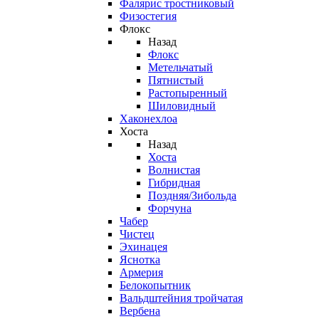
Фалярис тростниковый
Физостегия
Флокс
Назад
Флокс
Метельчатый
Пятнистый
Растопыренный
Шиловидный
Хаконехлоа
Хоста
Назад
Хоста
Волнистая
Гибридная
Поздняя/Зибольда
Форчуна
Чабер
Чистец
Эхинацея
Яснотка
Армерия
Белокопытник
Вальдштейния тройчатая
Вербена