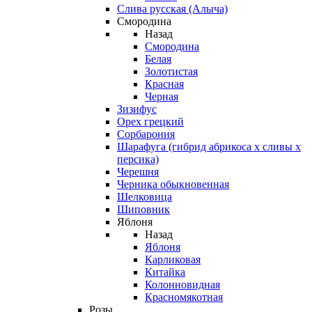
Слива русская (Алыча)
Смородина
Назад
Смородина
Белая
Золотистая
Красная
Черная
Зизифус
Орех грецкий
Сорбарония
Шарафуга (гибрид абрикоса х сливы х
персика)
Черешня
Черника обыкновенная
Шелковица
Шиповник
Яблоня
Назад
Яблоня
Карликовая
Китайка
Колонновидная
Красномякотная
Розы