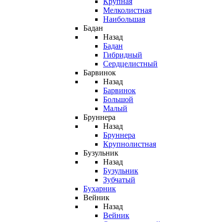
Крупная
Мелколистная
Наибольшая
Бадан
Назад
Бадан
Гибридный
Сердцелистный
Барвинок
Назад
Барвинок
Большой
Малый
Бруннера
Назад
Бруннера
Крупнолистная
Бузульник
Назад
Бузульник
Зубчатый
Бухарник
Вейник
Назад
Вейник