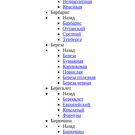
Великолепная
Красивая
Барбарис
Назад
Барбарис
Оттавский
Средний
Тунберга
Береза
Назад
Береза
Бумажная
Карликовая
Повислая
Береза полезная
Береза черная
Бересклет
Назад
Бересклет
Европейский
Крылатый
Форчуна
Бирючина
Назад
Бирючина