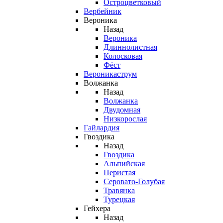
Остроцветковый
Вербейник
Вероника
Назад
Вероника
Длиннолистная
Колосковая
Фёст
Вероникаструм
Волжанка
Назад
Волжанка
Двудомная
Низкорослая
Гайлардия
Гвоздика
Назад
Гвоздика
Альпийская
Перистая
Серовато-Голубая
Травянка
Турецкая
Гейхера
Назад