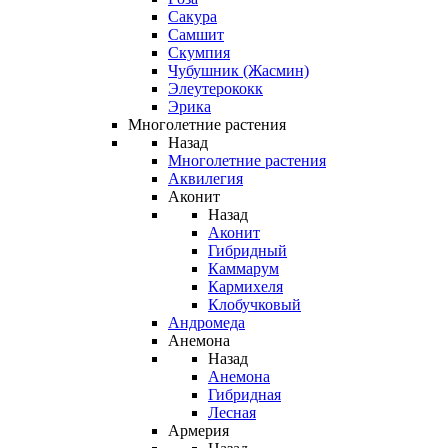
Сакура
Самшит
Скумпия
Чубушник (Жасмин)
Элеутерококк
Эрика
Многолетние растения
Назад
Многолетние растения
Аквилегия
Аконит
Назад
Аконит
Гибридный
Каммарум
Кармихеля
Клобучковый
Андромеда
Анемона
Назад
Анемона
Гибридная
Лесная
Армерия