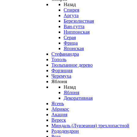
Назад
Спирея
Аргута
Березолистная
Ван-гутта
Ниппонская
Серая
Фрица
Японская
Стефанандра
Тополь
Тюльпанное дерево
Форзиция
Черемуха
Яблоня
Назад
Яблоня
Декоративная
Ясень
Абрикос
Акация
Вереск
Миндаль (Луизеания) трехлопастной
Рододендрон
Роза