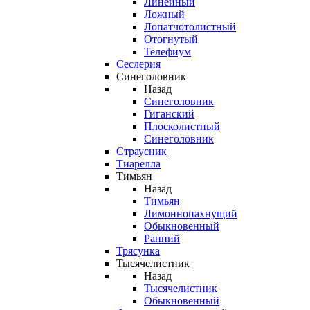
Линейный
Ложный
Лопатчотолистный
Отогнутый
Телефиум
Сеслерия
Синеголовник
Назад
Синеголовник
Гиганский
Плосколистный
Синеголовник
Страусник
Тиарелла
Тимьян
Назад
Тимьян
Лимоннопахнущий
Обыкновенный
Ранний
Трясунка
Тысячелистник
Назад
Тысячелистник
Обыкновенный