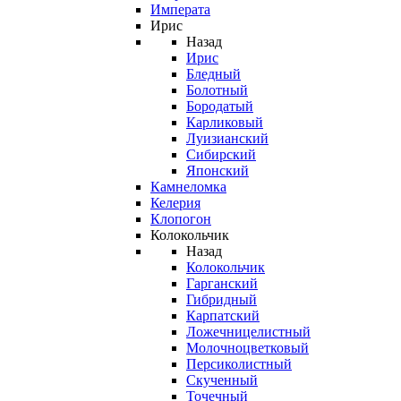
Императа
Ирис
Назад
Ирис
Бледный
Болотный
Бородатый
Карликовый
Луизианский
Сибирский
Японский
Камнеломка
Келерия
Клопогон
Колокольчик
Назад
Колокольчик
Гарганский
Гибридный
Карпатский
Ложечницелистный
Молочноцветковый
Персиколистный
Скученный
Точечный