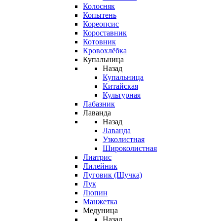
Колосняк
Копытень
Кореопсис
Короставник
Котовник
Кровохлёбка
Купальница
Назад
Купальница
Китайская
Культурная
Лабазник
Лаванда
Назад
Лаванда
Узколистная
Широколистная
Лиатрис
Лилейник
Луговик (Щучка)
Лук
Люпин
Манжетка
Медуница
Назад