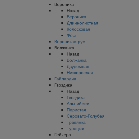
Вероника
Назад
Вероника
Длиннолистная
Колосковая
Фёст
Вероникаструм
Волжанка
Назад
Волжанка
Двудомная
Низкорослая
Гайлардия
Гвоздика
Назад
Гвоздика
Альпийская
Перистая
Серовато-Голубая
Травянка
Турецкая
Гейхера