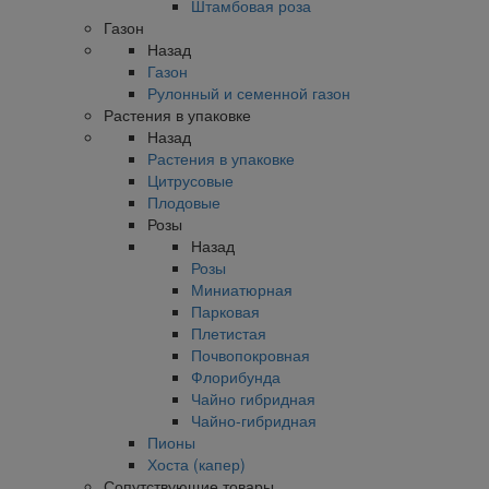
Штамбовая роза
Газон
Назад
Газон
Рулонный и семенной газон
Растения в упаковке
Назад
Растения в упаковке
Цитрусовые
Плодовые
Розы
Назад
Розы
Миниатюрная
Парковая
Плетистая
Почвопокровная
Флорибунда
Чайно гибридная
Чайно-гибридная
Пионы
Хоста (капер)
Сопутствующие товары