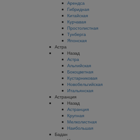
Арендса
Гибридная
Китайская
Курчавая
Простолистная
Тунберга
Японская
Астра
Назад
Астра
Альпийская
Бокоцветная
Кустарниковая
Новобельгийская
Итальянская
Астранция
Назад
Астранция
Крупная
Мелколистная
Наибольшая
Бадан