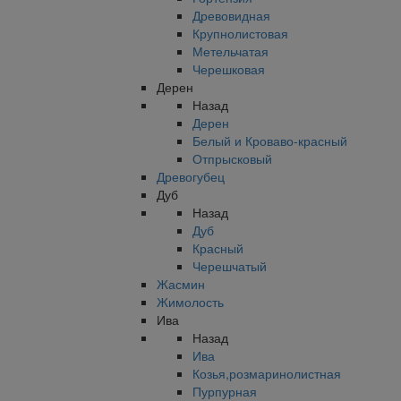
Древовидная
Крупнолистовая
Метельчатая
Черешковая
Дерен
Назад
Дерен
Белый и Кроваво-красный
Отпрысковый
Древогубец
Дуб
Назад
Дуб
Красный
Черешчатый
Жасмин
Жимолость
Ива
Назад
Ива
Козья,розмаринолистная
Пурпурная