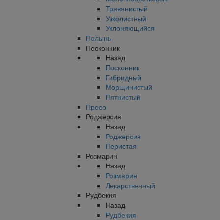
Травянистый
Узколистный
Уклоняющийся
Полынь
Посконник
Назад
Посконник
Гибридный
Морщинистый
Пятнистый
Просо
Роджерсия
Назад
Роджерсия
Перистая
Розмарин
Назад
Розмарин
Лекарственный
Рудбекия
Назад
Рудбекия