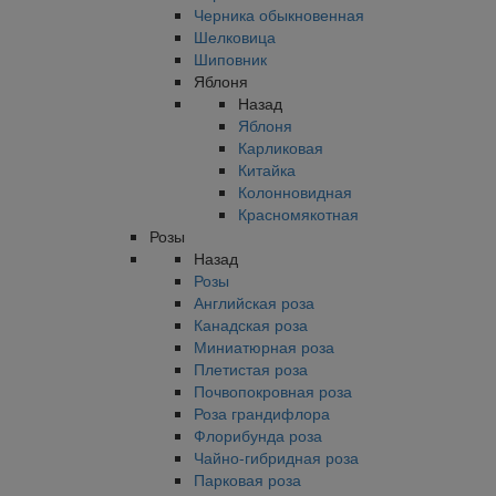
Черника обыкновенная
Шелковица
Шиповник
Яблоня
Назад
Яблоня
Карликовая
Китайка
Колонновидная
Красномякотная
Розы
Назад
Розы
Английская роза
Канадская роза
Миниатюрная роза
Плетистая роза
Почвопокровная роза
Роза грандифлора
Флорибунда роза
Чайно-гибридная роза
Парковая роза