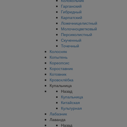
Колокольчик
Гарганский
Гибридный
Карпатский
Ложечницелистный
Молочноцветковый
Персиколистный
Скученный
Точечный
Колосняк
Копытень
Кореопсис
Короставник
Котовник
Кровохлёбка
Купальница
Назад
Купальница
Китайская
Культурная
Лабазник
Лаванда
Назад