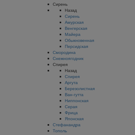
Сирень
Назад
Сирень
Амурская
Венгерская
Майера
Обыкновенная
Персидская
Смородина
Снежноягодник
Спирея
Назад
Спирея
Аргута
Березолистная
Ван-гутта
Ниппонская
Серая
Фрица
Японская
Стефанандра
Тополь