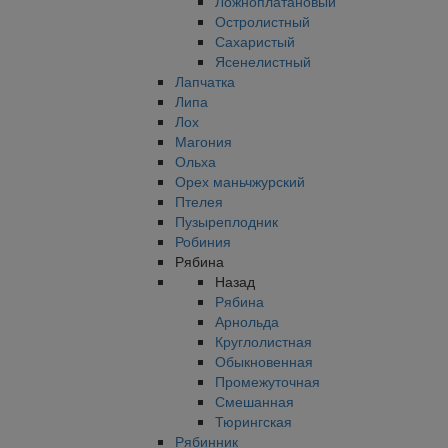
Ложноплатановый
Остролистный
Сахаристый
Ясенелистный
Лапчатка
Липа
Лох
Магония
Ольха
Орех маньчжурский
Птелея
Пузыреплодник
Робиния
Рябина
Назад
Рябина
Арнольда
Круглолистная
Обыкновенная
Промежуточная
Смешанная
Тюрингская
Рябинник