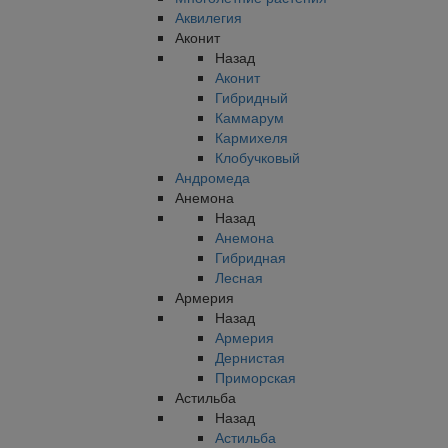
Аквилегия
Аконит
Назад
Аконит
Гибридный
Каммарум
Кармихеля
Клобучковый
Андромеда
Анемона
Назад
Анемона
Гибридная
Лесная
Армерия
Назад
Армерия
Дернистая
Приморская
Астильба
Назад
Астильба