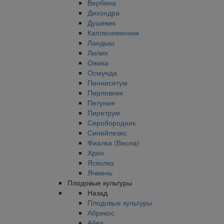
Вербена
Дихондра
Душевик
Каплесеменник
Ландыш
Лилия
Ожика
Осмунда
Пеннисетум
Перловник
Петуния
Пиретрум
Серобородник
Синейлезис
Фиалка (Виола)
Хрен
Ясколка
Ячмень
Плодовые культуры
Назад
Плодовые культуры
Абрикос
Айва