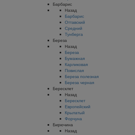
Барбарис
Назад
Барбарис
Оттавский
Средний
Тунберга
Береза
Назад
Береза
Бумажная
Карликовая
Повислая
Береза полезная
Береза черная
Бересклет
Назад
Бересклет
Европейский
Крылатый
Форчуна
Бирючина
Назад