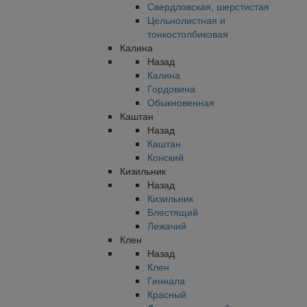
Свердловская, шерстистая
Цельнолистная и
тонкостолбиковая
Калина
Назад
Калина
Гордовина
Обыкновенная
Каштан
Назад
Каштан
Конский
Кизильник
Назад
Кизильник
Блестящий
Лежачий
Клен
Назад
Клен
Гиннала
Красный