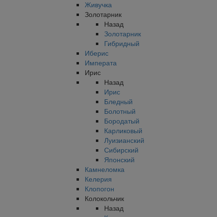
Живучка
Золотарник
Назад
Золотарник
Гибридный
Иберис
Императа
Ирис
Назад
Ирис
Бледный
Болотный
Бородатый
Карликовый
Луизианский
Сибирский
Японский
Камнеломка
Келерия
Клопогон
Колокольчик
Назад