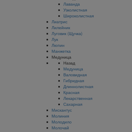
Лаванда
Узколистная
Широколистная
Лиатрис
Лилейник
Луговик (Щучка)
Лук
Люпин
Манжетка
Медуница
Назад
Медуница
Валовидная
Гибридная
Длиннолистная
Красная
Лекарственная
Сахарная
Мискантус
Молиния
Молодило
Молочай