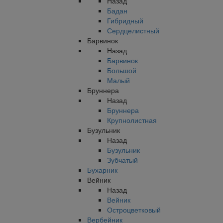
Назад
Бадан
Гибридный
Сердцелистный
Барвинок
Назад
Барвинок
Большой
Малый
Бруннера
Назад
Бруннера
Крупнолистная
Бузульник
Назад
Бузульник
Зубчатый
Бухарник
Вейник
Назад
Вейник
Остроцветковый
Вербейник