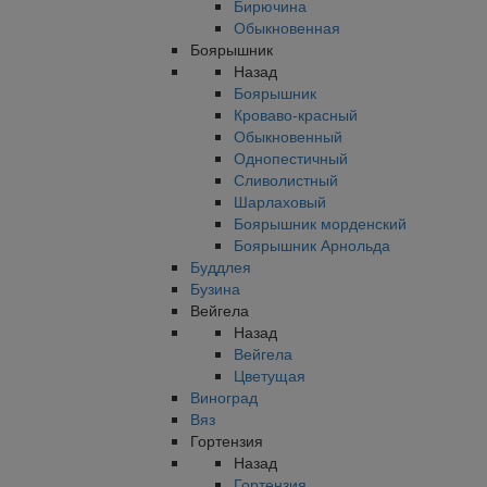
Бирючина
Обыкновенная
Боярышник
Назад
Боярышник
Кроваво-красный
Обыкновенный
Однопестичный
Сливолистный
Шарлаховый
Боярышник морденский
Боярышник Арнольда
Буддлея
Бузина
Вейгела
Назад
Вейгела
Цветущая
Виноград
Вяз
Гортензия
Назад
Гортензия