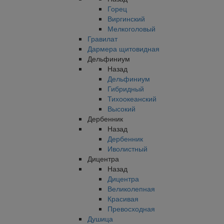
Горец
Виргинский
Мелкоголовый
Гравилат
Дармера щитовидная
Дельфиниум
Назад
Дельфиниум
Гибридный
Тихоокеанский
Высокий
Дербенник
Назад
Дербенник
Иволистный
Дицентра
Назад
Дицентра
Великолепная
Красивая
Превосходная
Душица