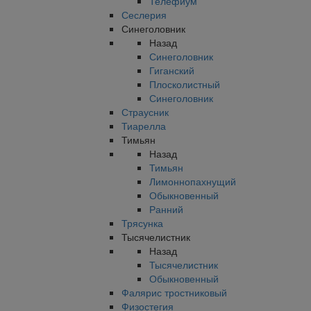
Телефиум
Сеслерия
Синеголовник
Назад
Синеголовник
Гиганский
Плосколистный
Синеголовник
Страусник
Тиарелла
Тимьян
Назад
Тимьян
Лимоннопахнущий
Обыкновенный
Ранний
Трясунка
Тысячелистник
Назад
Тысячелистник
Обыкновенный
Фалярис тростниковый
Физостегия