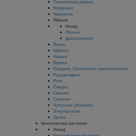
Тюльпанное дерево
Форзиция
Черемуха
Яблоня
Назад
Яблоня
Декоративная
Ясень
Абрикос
Акация
Вереск
Миндаль (Луизеания) трехлопастной
Рододендрон
Роза
Сакура
Самшит
Скумпия
Чубушник (Жасмин)
Элеутерококк
Эрика
Многолетние растения
Назад
Многолетние растения