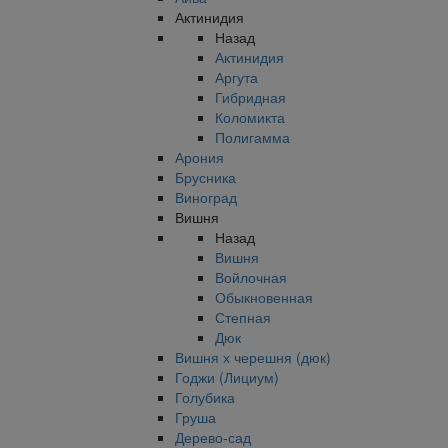
Актинидия
Назад
Актинидия
Аргута
Гибридная
Коломикта
Полигамма
Арония
Брусника
Виноград
Вишня
Назад
Вишня
Войлочная
Обыкновенная
Степная
Дюк
Вишня х черешня (дюк)
Годжи (Лициум)
Голубика
Груша
Дерево-сад