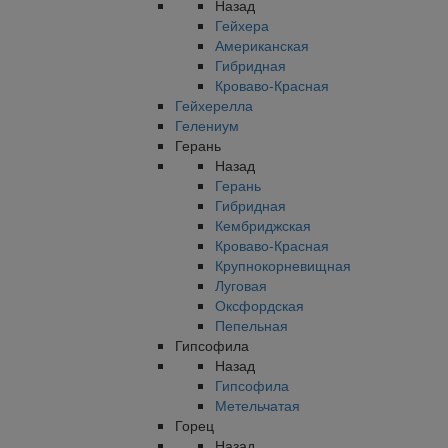
Назад
Гейхера
Американская
Гибридная
Кроваво-Красная
Гейхерелла
Гелениум
Герань
Назад
Герань
Гибридная
Кембриджская
Кроваво-Красная
Крупнокорневищная
Луговая
Оксфордская
Пепельная
Гипсофила
Назад
Гипсофила
Метельчатая
Горец
Назад