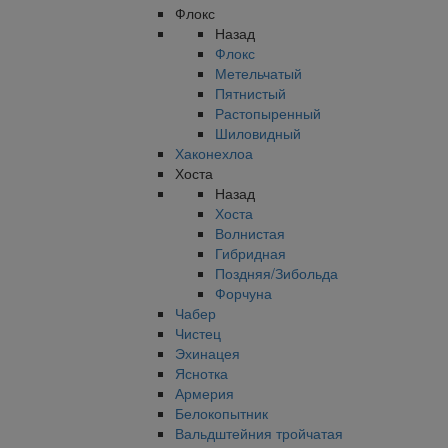
Флокс
Назад
Флокс
Метельчатый
Пятнистый
Растопыренный
Шиловидный
Хаконехлоа
Хоста
Назад
Хоста
Волнистая
Гибридная
Поздняя/Зибольда
Форчуна
Чабер
Чистец
Эхинацея
Яснотка
Армерия
Белокопытник
Вальдштейния тройчатая