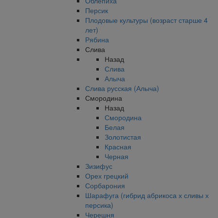
Облепиха
Персик
Плодовые культуры (возраст старше 4
лет)
Рябина
Слива
Назад
Слива
Алыча
Слива русская (Алыча)
Смородина
Назад
Смородина
Белая
Золотистая
Красная
Черная
Зизифус
Орех грецкий
Сорбарония
Шарафуга (гибрид абрикоса х сливы х
персика)
Черешня