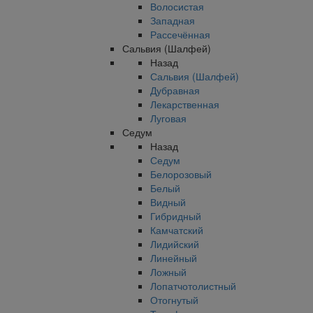
Волосистая
Западная
Рассечённая
Сальвия (Шалфей)
Назад
Сальвия (Шалфей)
Дубравная
Лекарственная
Луговая
Седум
Назад
Седум
Белорозовый
Белый
Видный
Гибридный
Камчатский
Лидийский
Линейный
Ложный
Лопатчотолистный
Отогнутый