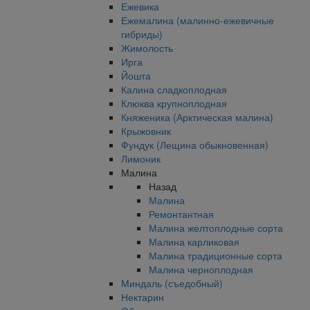
Ежевика
Ежемалина (малинно-ежевичные
гибриды)
Жимолость
Ирга
Йошта
Калина сладкоплодная
Клюква крупноплодная
Княженика (Арктическая малина)
Крыжовник
Фундук (Лещина обыкновенная)
Лимоник
Малина
Назад
Малина
Ремонтантная
Малина желтоплодные сорта
Малина карликовая
Малина традиционные сорта
Малина черноплодная
Миндаль (съедобный)
Нектарин