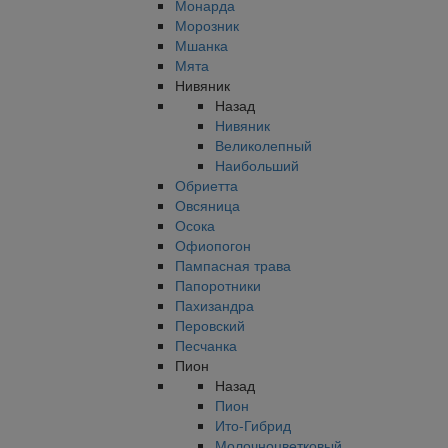
Монарда
Морозник
Мшанка
Мята
Нивяник
Назад
Нивяник
Великолепный
Наибольший
Обриетта
Овсяница
Осока
Офиопогон
Пампасная трава
Папоротники
Пахизандра
Перовский
Песчанка
Пион
Назад
Пион
Ито-Гибрид
Молочноцветковый