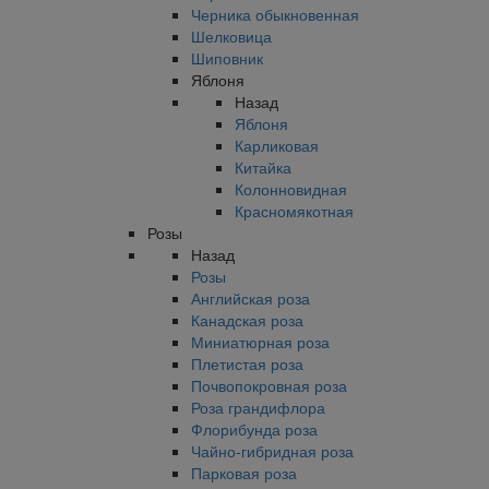
Черника обыкновенная
Шелковица
Шиповник
Яблоня
Назад
Яблоня
Карликовая
Китайка
Колонновидная
Красномякотная
Розы
Назад
Розы
Английская роза
Канадская роза
Миниатюрная роза
Плетистая роза
Почвопокровная роза
Роза грандифлора
Флорибунда роза
Чайно-гибридная роза
Парковая роза