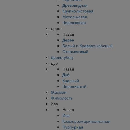
Древовидная
Крупнолистовая
Метельчатая
Черешковая
Дерен
Назад
Дерен
Белый и Кроваво-красный
Отпрысковый
Древогубец
Дуб
Назад
Дуб
Красный
Черешчатый
Жасмин
Жимолость
Ива
Назад
Ива
Козья,розмаринолистная
Пурпурная