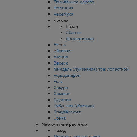
Тюльпанное дерево
Форзиция
Черемуха
Яблоня
Назад
Яблоня
Декоративная
Ясень
Абрикос
Акация
Вереск
Миндаль (Луизеания) трехлопастной
Рододендрон
Роза
Сакура
Самшит
Скумпия
Чубушник (Жасмин)
Элеутерококк
Эрика
Многолетние растения
Назад
Многолетние растения