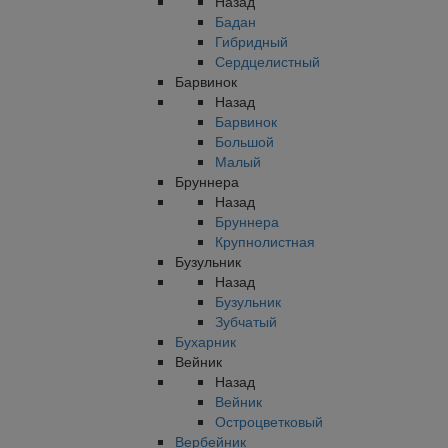
Назад
Бадан
Гибридный
Сердцелистный
Барвинок
Назад
Барвинок
Большой
Малый
Бруннера
Назад
Бруннера
Крупнолистная
Бузульник
Назад
Бузульник
Зубчатый
Бухарник
Вейник
Назад
Вейник
Остроцветковый
Вербейник