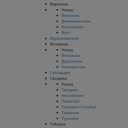
Вероника
Назад
Вероника
Длиннолистная
Колосковая
Фёст
Вероникаструм
Волжанка
Назад
Волжанка
Двудомная
Низкорослая
Гайлардия
Гвоздика
Назад
Гвоздика
Альпийская
Перистая
Серовато-Голубая
Травянка
Турецкая
Гейхера