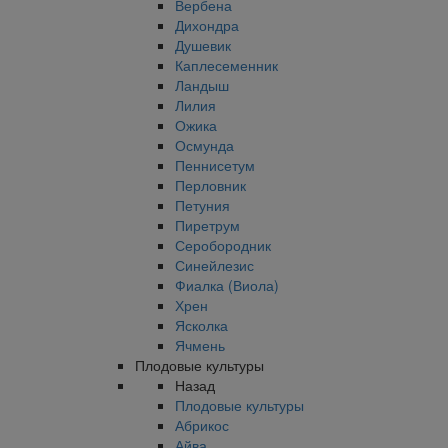
Вербена
Дихондра
Душевик
Каплесеменник
Ландыш
Лилия
Ожика
Осмунда
Пеннисетум
Перловник
Петуния
Пиретрум
Серобородник
Синейлезис
Фиалка (Виола)
Хрен
Ясколка
Ячмень
Плодовые культуры
Назад
Плодовые культуры
Абрикос
Айва