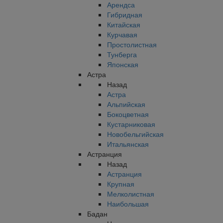
Арендса
Гибридная
Китайская
Курчавая
Простолистная
Тунберга
Японская
Астра
Назад
Астра
Альпийская
Бокоцветная
Кустарниковая
Новобельгийская
Итальянская
Астранция
Назад
Астранция
Крупная
Мелколистная
Наибольшая
Бадан