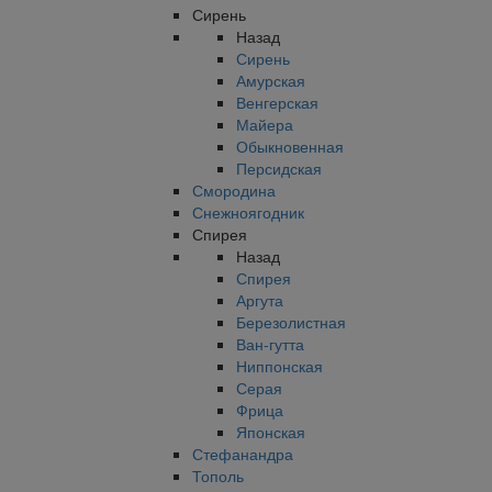
Сирень
Назад
Сирень
Амурская
Венгерская
Майера
Обыкновенная
Персидская
Смородина
Снежноягодник
Спирея
Назад
Спирея
Аргута
Березолистная
Ван-гутта
Ниппонская
Серая
Фрица
Японская
Стефанандра
Тополь