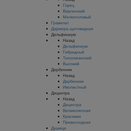
Горец
Виргинский
Мелкоголовый
Гравилат
Дармера щитовидная
Дельфиниум
Назад
Дельфиниум
Гибридный
Тихоокеанский
Высокий
Дербенник
Назад
Дербенник
Иволистный
Дицентра
Назад
Дицентра
Великолепная
Красивая
Превосходная
Душица