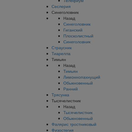
Телефиум
Сеслерия
Синеголовник
Назад
Синеголовник
Гиганский
Плосколистный
Синеголовник
Страусник
Тиарелла
Тимьян
Назад
Тимьян
Лимоннопахнущий
Обыкновенный
Ранний
Трясунка
Тысячелистник
Назад
Тысячелистник
Обыкновенный
Фалярис тростниковый
Физостегия