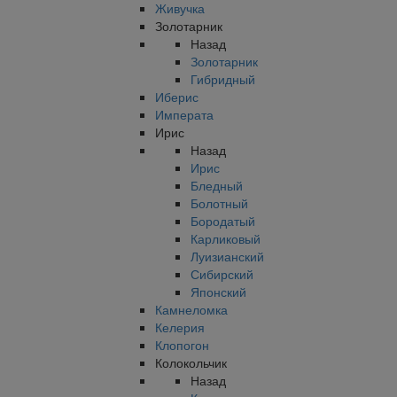
Живучка
Золотарник
Назад
Золотарник
Гибридный
Иберис
Императа
Ирис
Назад
Ирис
Бледный
Болотный
Бородатый
Карликовый
Луизианский
Сибирский
Японский
Камнеломка
Келерия
Клопогон
Колокольчик
Назад