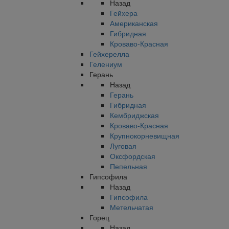
Назад
Гейхера
Американская
Гибридная
Кроваво-Красная
Гейхерелла
Гелениум
Герань
Назад
Герань
Гибридная
Кембриджская
Кроваво-Красная
Крупнокорневищная
Луговая
Оксфордская
Пепельная
Гипсофила
Назад
Гипсофила
Метельчатая
Горец
Назад