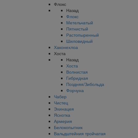
Флокс
Назад
Флокс
Метельчатый
Пятнистый
Растопыренный
Шиловидный
Хаконехлоа
Хоста
Назад
Хоста
Волнистая
Гибридная
Поздняя/Зибольда
Форчуна
Чабер
Чистец
Эхинацея
Яснотка
Армерия
Белокопытник
Вальдштейния тройчатая