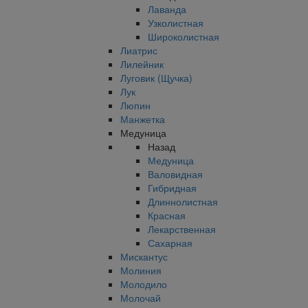
Лаванда
Узколистная
Широколистная
Лиатрис
Лилейник
Луговик (Щучка)
Лук
Люпин
Манжетка
Медуница
Назад
Медуница
Валовидная
Гибридная
Длиннолистная
Красная
Лекарственная
Сахарная
Мискантус
Молиния
Молодило
Молочай