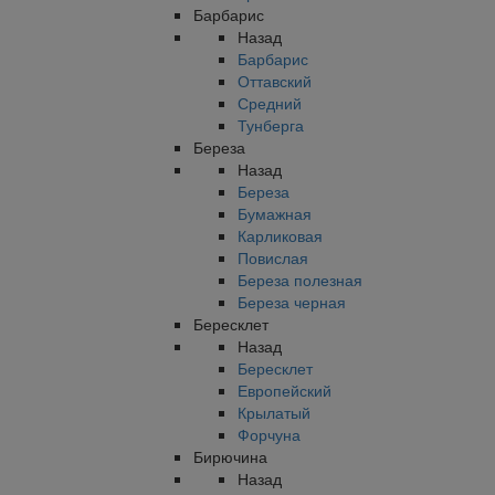
Барбарис
Назад
Барбарис
Оттавский
Средний
Тунберга
Береза
Назад
Береза
Бумажная
Карликовая
Повислая
Береза полезная
Береза черная
Бересклет
Назад
Бересклет
Европейский
Крылатый
Форчуна
Бирючина
Назад