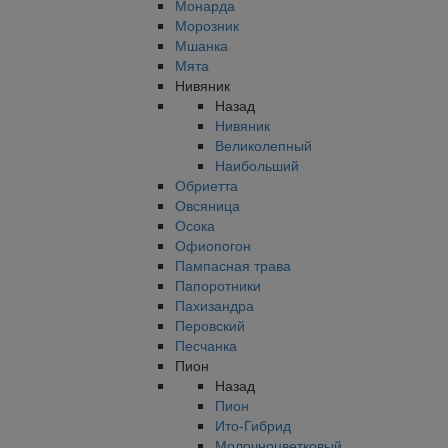
Монарда
Морозник
Мшанка
Мята
Нивяник
Назад
Нивяник
Великолепный
Наибольший
Обриетта
Овсяница
Осока
Офиопогон
Пампасная трава
Папоротники
Пахизандра
Перовский
Песчанка
Пион
Назад
Пион
Ито-Гибрид
Молочноцветковый