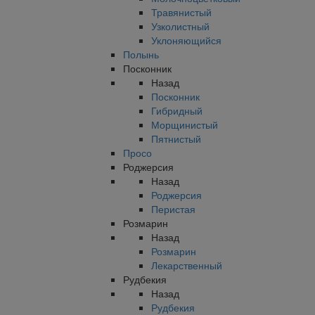
Травянистый
Узколистный
Уклоняющийся
Полынь
Посконник
Назад
Посконник
Гибридный
Морщинистый
Пятнистый
Просо
Роджерсия
Назад
Роджерсия
Перистая
Розмарин
Назад
Розмарин
Лекарственный
Рудбекия
Назад
Рудбекия