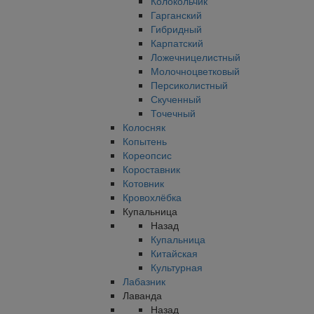
Колокольчик
Гарганский
Гибридный
Карпатский
Ложечницелистный
Молочноцветковый
Персиколистный
Скученный
Точечный
Колосняк
Копытень
Кореопсис
Короставник
Котовник
Кровохлёбка
Купальница
Назад
Купальница
Китайская
Культурная
Лабазник
Лаванда
Назад