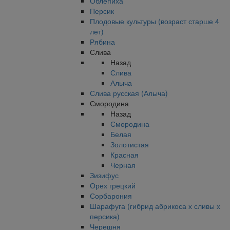
Облепиха
Персик
Плодовые культуры (возраст старше 4
лет)
Рябина
Слива
Назад
Слива
Алыча
Слива русская (Алыча)
Смородина
Назад
Смородина
Белая
Золотистая
Красная
Черная
Зизифус
Орех грецкий
Сорбарония
Шарафуга (гибрид абрикоса х сливы х
персика)
Черешня