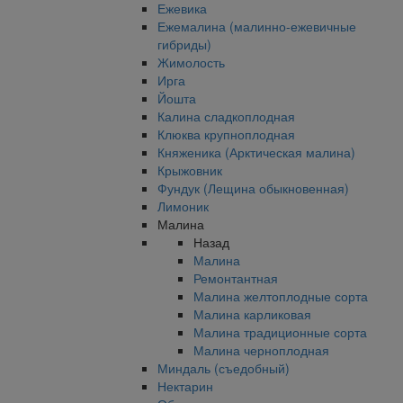
Ежевика
Ежемалина (малинно-ежевичные
гибриды)
Жимолость
Ирга
Йошта
Калина сладкоплодная
Клюква крупноплодная
Княженика (Арктическая малина)
Крыжовник
Фундук (Лещина обыкновенная)
Лимоник
Малина
Назад
Малина
Ремонтантная
Малина желтоплодные сорта
Малина карликовая
Малина традиционные сорта
Малина черноплодная
Миндаль (съедобный)
Нектарин