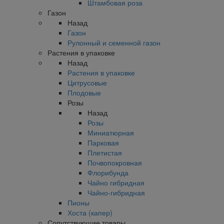
Штамбовая роза
Газон
Назад
Газон
Рулонный и семенной газон
Растения в упаковке
Назад
Растения в упаковке
Цитрусовые
Плодовые
Розы
Назад
Розы
Миниатюрная
Парковая
Плетистая
Почвопокровная
Флорибунда
Чайно гибридная
Чайно-гибридная
Пионы
Хоста (капер)
Сопутствующие товары