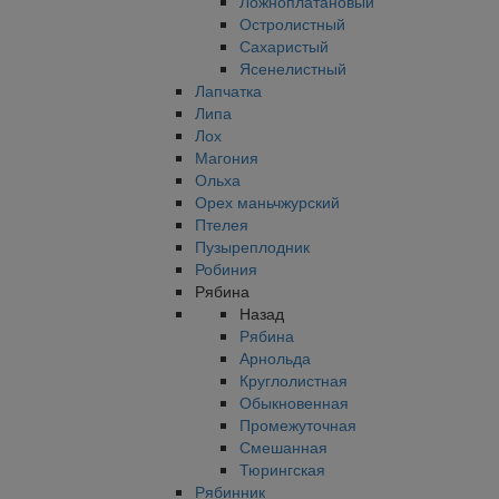
Ложноплатановый
Остролистный
Сахаристый
Ясенелистный
Лапчатка
Липа
Лох
Магония
Ольха
Орех маньчжурский
Птелея
Пузыреплодник
Робиния
Рябина
Назад
Рябина
Арнольда
Круглолистная
Обыкновенная
Промежуточная
Смешанная
Тюрингская
Рябинник