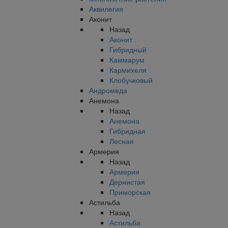
Аквилегия
Аконит
Назад
Аконит
Гибридный
Каммарум
Кармихеля
Клобучковый
Андромеда
Анемона
Назад
Анемона
Гибридная
Лесная
Армерия
Назад
Армерия
Дернистая
Приморская
Астильба
Назад
Астильба