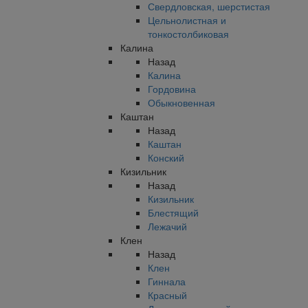
Свердловская, шерстистая
Цельнолистная и
тонкостолбиковая
Калина
Назад
Калина
Гордовина
Обыкновенная
Каштан
Назад
Каштан
Конский
Кизильник
Назад
Кизильник
Блестящий
Лежачий
Клен
Назад
Клен
Гиннала
Красный