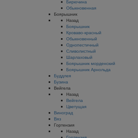
Бирючина
Обыкновенная
Боярышник
Назад
Боярышник
Кроваво-красный
Обыкновенный
Однопестичный
Сливолистный
Шарлаховый
Боярышник морденский
Боярышник Арнольда
Буддлея
Бузина
Вейгела
Назад
Вейгела
Цветущая
Виноград
Вяз
Гортензия
Назад
Гортензия