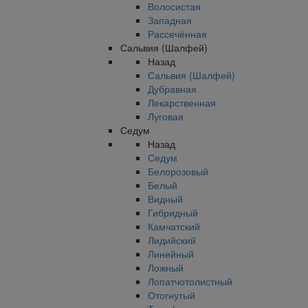
Волосистая
Западная
Рассечённая
Сальвия (Шалфей)
Назад
Сальвия (Шалфей)
Дубравная
Лекарственная
Луговая
Седум
Назад
Седум
Белорозовый
Белый
Видный
Гибридный
Камчатский
Лидийский
Линейный
Ложный
Лопатчотолистный
Отогнутый