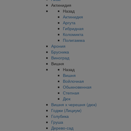
Актинидия
Назад
Актинидия
Аргута
Гибридная
Коломикта
Полигамма
Арония
Брусника
Виноград
Вишня
Назад
Вишня
Войлочная
Обыкновенная
Степная
Дюк
Вишня х черешня (дюк)
Годжи (Лициум)
Голубика
Груша
Дерево-сад