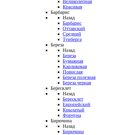
Великолепная
Красивая
Барбарис
Назад
Барбарис
Оттавский
Средний
Тунберга
Береза
Назад
Береза
Бумажная
Карликовая
Повислая
Береза полезная
Береза черная
Бересклет
Назад
Бересклет
Европейский
Крылатый
Форчуна
Бирючина
Назад
Бирючина