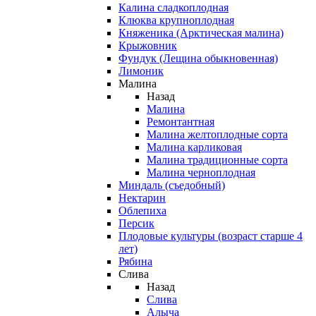
Калина сладкоплодная
Клюква крупноплодная
Княженика (Арктическая малина)
Крыжовник
Фундук (Лещина обыкновенная)
Лимоник
Малина
Назад
Малина
Ремонтантная
Малина желтоплодные сорта
Малина карликовая
Малина традиционные сорта
Малина черноплодная
Миндаль (съедобный)
Нектарин
Облепиха
Персик
Плодовые культуры (возраст старше 4
лет)
Рябина
Слива
Назад
Слива
Алыча