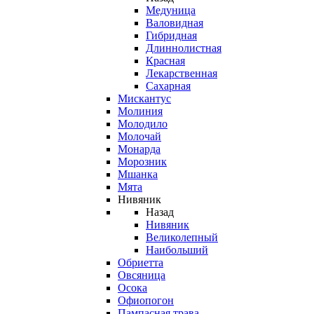
Медуница
Валовидная
Гибридная
Длиннолистная
Красная
Лекарственная
Сахарная
Мискантус
Молиния
Молодило
Молочай
Монарда
Морозник
Мшанка
Мята
Нивяник
Назад
Нивяник
Великолепный
Наибольший
Обриетта
Овсяница
Осока
Офиопогон
Пампасная трава