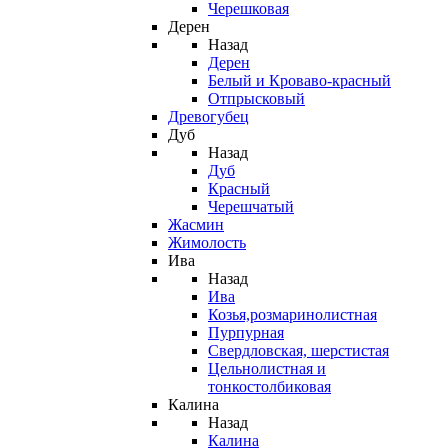
Черешковая
Дерен
Назад
Дерен
Белый и Кроваво-красный
Отпрысковый
Древогубец
Дуб
Назад
Дуб
Красный
Черешчатый
Жасмин
Жимолость
Ива
Назад
Ива
Козья,розмаринолистная
Пурпурная
Свердловская, шерстистая
Цельнолистная и
тонкостолбиковая
Калина
Назад
Калина