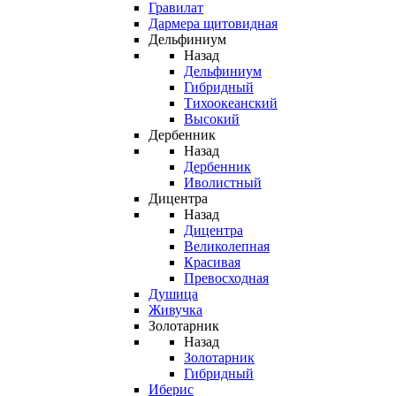
Гравилат
Дармера щитовидная
Дельфиниум
Назад
Дельфиниум
Гибридный
Тихоокеанский
Высокий
Дербенник
Назад
Дербенник
Иволистный
Дицентра
Назад
Дицентра
Великолепная
Красивая
Превосходная
Душица
Живучка
Золотарник
Назад
Золотарник
Гибридный
Иберис