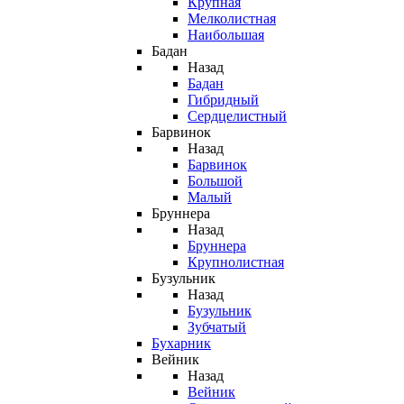
Крупная
Мелколистная
Наибольшая
Бадан
Назад
Бадан
Гибридный
Сердцелистный
Барвинок
Назад
Барвинок
Большой
Малый
Бруннера
Назад
Бруннера
Крупнолистная
Бузульник
Назад
Бузульник
Зубчатый
Бухарник
Вейник
Назад
Вейник