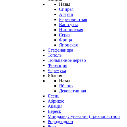
Назад
Спирея
Аргута
Березолистная
Ван-гутта
Ниппонская
Серая
Фрица
Японская
Стефанандра
Тополь
Тюльпанное дерево
Форзиция
Черемуха
Яблоня
Назад
Яблоня
Декоративная
Ясень
Абрикос
Акация
Вереск
Миндаль (Луизеания) трехлопастной
Рододендрон
Роза