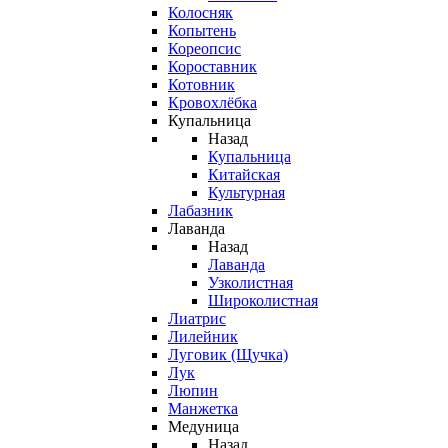
Колосняк
Копытень
Кореопсис
Короставник
Котовник
Кровохлёбка
Купальница
Назад
Купальница
Китайская
Культурная
Лабазник
Лаванда
Назад
Лаванда
Узколистная
Широколистная
Лиатрис
Лилейник
Луговик (Щучка)
Лук
Люпин
Манжетка
Медуница
Назад