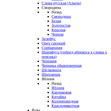
Слива русская (Алыча)
Смородина
Назад
Смородина
Белая
Золотистая
Красная
Черная
Зизифус
Орех грецкий
Сорбарония
Шарафуга (гибрид абрикоса х сливы х
персика)
Черешня
Черника обыкновенная
Шелковица
Шиповник
Яблоня
Назад
Яблоня
Карликовая
Китайка
Колонновидная
Красномякотная
Розы