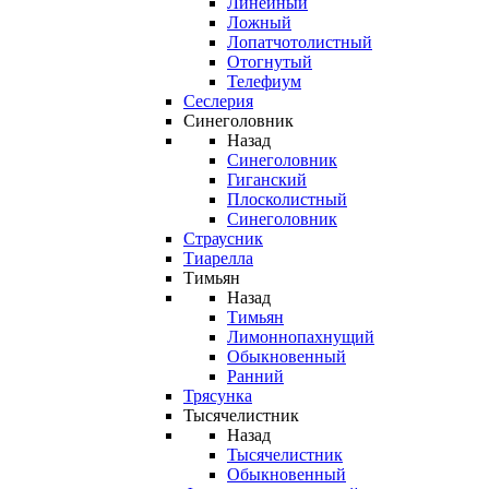
Линейный
Ложный
Лопатчотолистный
Отогнутый
Телефиум
Сеслерия
Синеголовник
Назад
Синеголовник
Гиганский
Плосколистный
Синеголовник
Страусник
Тиарелла
Тимьян
Назад
Тимьян
Лимоннопахнущий
Обыкновенный
Ранний
Трясунка
Тысячелистник
Назад
Тысячелистник
Обыкновенный