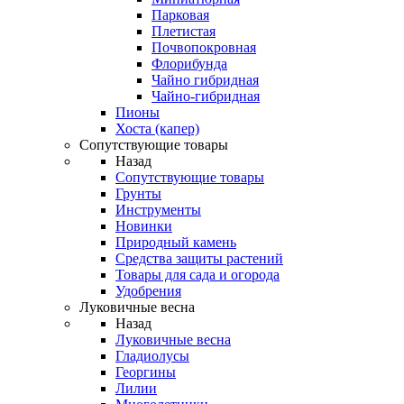
Парковая
Плетистая
Почвопокровная
Флорибунда
Чайно гибридная
Чайно-гибридная
Пионы
Хоста (капер)
Сопутствующие товары
Назад
Сопутствующие товары
Грунты
Инструменты
Новинки
Природный камень
Средства защиты растений
Товары для сада и огорода
Удобрения
Луковичные весна
Назад
Луковичные весна
Гладиолусы
Георгины
Лилии