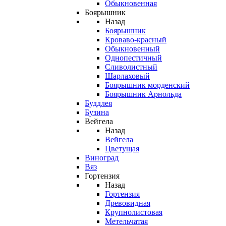
Обыкновенная
Боярышник
Назад
Боярышник
Кроваво-красный
Обыкновенный
Однопестичный
Сливолистный
Шарлаховый
Боярышник морденский
Боярышник Арнольда
Буддлея
Бузина
Вейгела
Назад
Вейгела
Цветущая
Виноград
Вяз
Гортензия
Назад
Гортензия
Древовидная
Крупнолистовая
Метельчатая