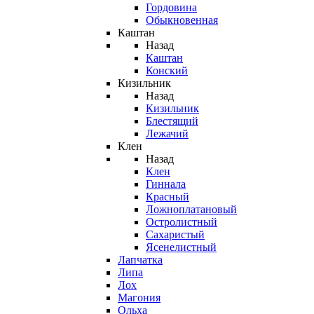
Гордовина
Обыкновенная
Каштан
Назад
Каштан
Конский
Кизильник
Назад
Кизильник
Блестящий
Лежачий
Клен
Назад
Клен
Гиннала
Красный
Ложноплатановый
Остролистный
Сахаристый
Ясенелистный
Лапчатка
Липа
Лох
Магония
Ольха