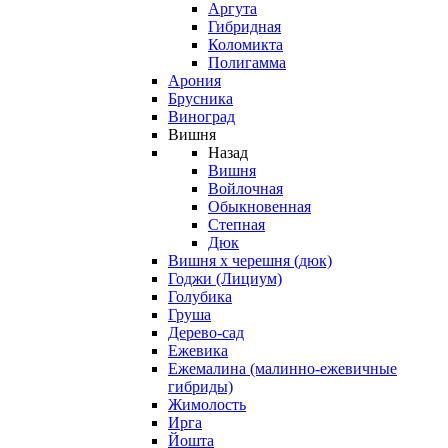
Аргута
Гибридная
Коломикта
Полигамма
Арония
Брусника
Виноград
Вишня
Назад
Вишня
Войлочная
Обыкновенная
Степная
Дюк
Вишня х черешня (дюк)
Годжи (Лициум)
Голубика
Груша
Дерево-сад
Ежевика
Ежемалина (малинно-ежевичные
гибриды)
Жимолость
Ирга
Йошта