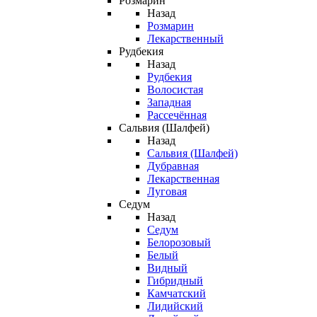
Розмарин
Назад
Розмарин
Лекарственный
Рудбекия
Назад
Рудбекия
Волосистая
Западная
Рассечённая
Сальвия (Шалфей)
Назад
Сальвия (Шалфей)
Дубравная
Лекарственная
Луговая
Седум
Назад
Седум
Белорозовый
Белый
Видный
Гибридный
Камчатский
Лидийский