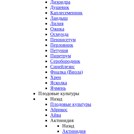
Дихондра
Душевик
Каплесеменник
Ландыш
Лилия
Ожика
Осмунда
Пеннисетум
Перловник
Петуния
Пиретрум
Серобородник
Синейлезис
Фиалка (Виола)
Хрен
Ясколка
Ячмень
Плодовые культуры
Назад
Плодовые культуры
Абрикос
Айва
Актинидия
Назад
Актинидия