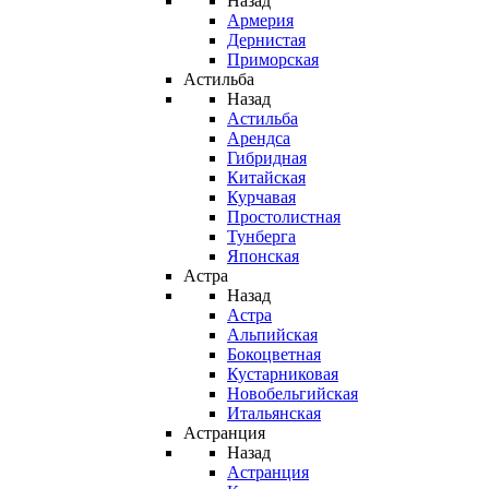
Назад
Армерия
Дернистая
Приморская
Астильба
Назад
Астильба
Арендса
Гибридная
Китайская
Курчавая
Простолистная
Тунберга
Японская
Астра
Назад
Астра
Альпийская
Бокоцветная
Кустарниковая
Новобельгийская
Итальянская
Астранция
Назад
Астранция