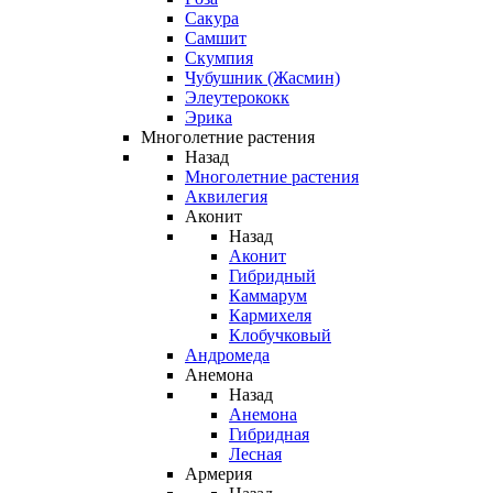
Сакура
Самшит
Скумпия
Чубушник (Жасмин)
Элеутерококк
Эрика
Многолетние растения
Назад
Многолетние растения
Аквилегия
Аконит
Назад
Аконит
Гибридный
Каммарум
Кармихеля
Клобучковый
Андромеда
Анемона
Назад
Анемона
Гибридная
Лесная
Армерия