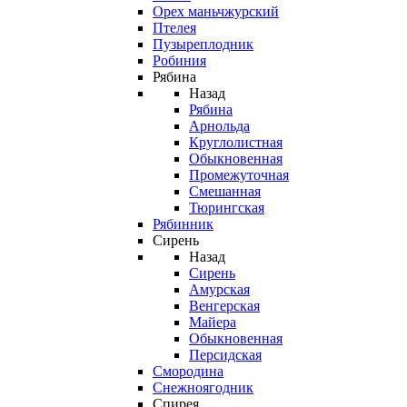
Орех маньчжурский
Птелея
Пузыреплодник
Робиния
Рябина
Назад
Рябина
Арнольда
Круглолистная
Обыкновенная
Промежуточная
Смешанная
Тюрингская
Рябинник
Сирень
Назад
Сирень
Амурская
Венгерская
Майера
Обыкновенная
Персидская
Смородина
Снежноягодник
Спирея