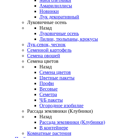
Многолетники
Амарилиллисы
Новинки
Лук декоративный
Луковичные осень
Назад
Луковичные осень
Лилии, тюльпаны, крокусы
Лук-севок, чеснок
Семенной картофель
Семена овощей
Семена цветов
Назад
Семена цветов
Цветные пакеты
Профи
Весовые
Семетра
Ч/Б пакеты
Огородное изобилие
Рассада земляники (Клубники)
Назад
Рассада земляники (Клубники)
В контейнере
Комнатные растения