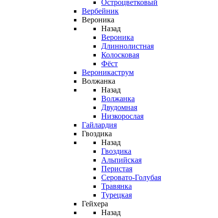
Остроцветковый
Вербейник
Вероника
Назад
Вероника
Длиннолистная
Колосковая
Фёст
Вероникаструм
Волжанка
Назад
Волжанка
Двудомная
Низкорослая
Гайлардия
Гвоздика
Назад
Гвоздика
Альпийская
Перистая
Серовато-Голубая
Травянка
Турецкая
Гейхера
Назад