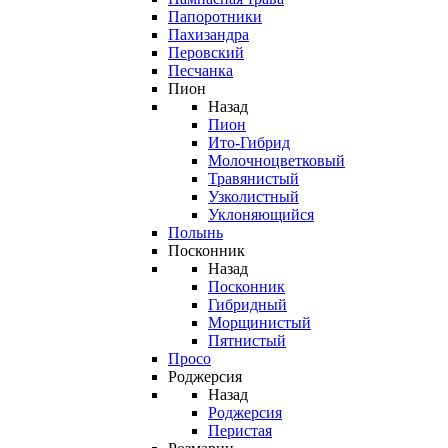
Папоротники
Пахизандра
Перовский
Песчанка
Пион
Назад
Пион
Ито-Гибрид
Молочноцветковый
Травянистый
Узколистный
Уклоняющийся
Полынь
Посконник
Назад
Посконник
Гибридный
Морщинистый
Пятнистый
Просо
Роджерсия
Назад
Роджерсия
Перистая