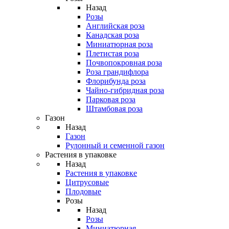
Назад
Розы
Английская роза
Канадская роза
Миниатюрная роза
Плетистая роза
Почвопокровная роза
Роза грандифлора
Флорибунда роза
Чайно-гибридная роза
Парковая роза
Штамбовая роза
Газон
Назад
Газон
Рулонный и семенной газон
Растения в упаковке
Назад
Растения в упаковке
Цитрусовые
Плодовые
Розы
Назад
Розы
Миниатюрная