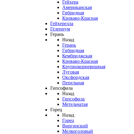
Гейхера
Американская
Гибридная
Кроваво-Красная
Гейхерелла
Гелениум
Герань
Назад
Герань
Гибридная
Кембриджская
Кроваво-Красная
Крупнокорневищная
Луговая
Оксфордская
Пепельная
Гипсофила
Назад
Гипсофила
Метельчатая
Горец
Назад
Горец
Виргинский
Мелкоголовый