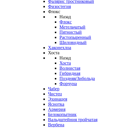
Фалярис тростниковый
Физостегия
Флокс
Назад
Флокс
Метельчатый
Пятнистый
Растопыренный
Шиловидный
Хаконехлоа
Хоста
Назад
Хоста
Волнистая
Гибридная
Поздняя/Зибольда
Форчуна
Чабер
Чистец
Эхинацея
Яснотка
Армерия
Белокопытник
Вальдштейния тройчатая
Вербена