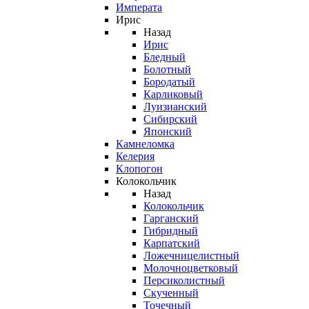
Императа
Ирис
Назад
Ирис
Бледный
Болотный
Бородатый
Карликовый
Луизианский
Сибирский
Японский
Камнеломка
Келерия
Клопогон
Колокольчик
Назад
Колокольчик
Гарганский
Гибридный
Карпатский
Ложечницелистный
Молочноцветковый
Персиколистный
Скученный
Точечный