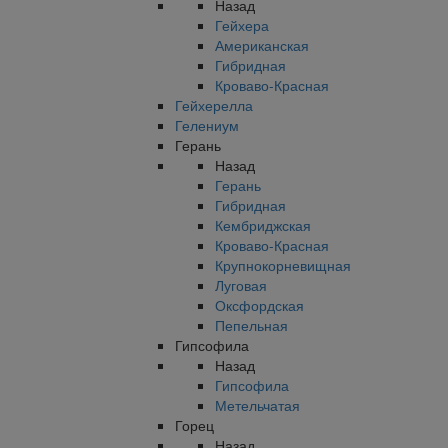
Назад
Гейхера
Американская
Гибридная
Кроваво-Красная
Гейхерелла
Гелениум
Герань
Назад
Герань
Гибридная
Кембриджская
Кроваво-Красная
Крупнокорневищная
Луговая
Оксфордская
Пепельная
Гипсофила
Назад
Гипсофила
Метельчатая
Горец
Назад