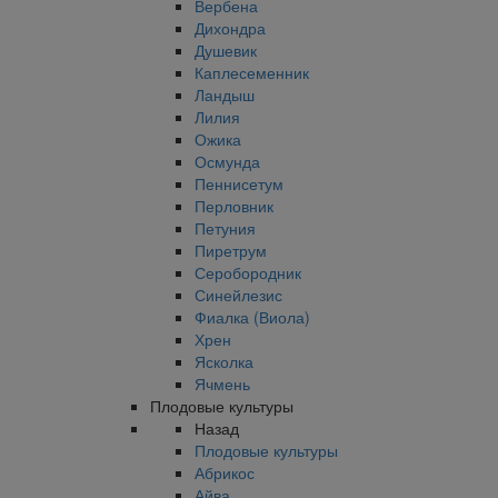
Вербена
Дихондра
Душевик
Каплесеменник
Ландыш
Лилия
Ожика
Осмунда
Пеннисетум
Перловник
Петуния
Пиретрум
Серобородник
Синейлезис
Фиалка (Виола)
Хрен
Ясколка
Ячмень
Плодовые культуры
Назад
Плодовые культуры
Абрикос
Айва