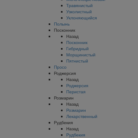
Травянистый
Узколистный
Уклоняющийся
Полынь
Посконник
Назад
Посконник
Гибридный
Морщинистый
Пятнистый
Просо
Роджерсия
Назад
Роджерсия
Перистая
Розмарин
Назад
Розмарин
Лекарственный
Рудбекия
Назад
Рудбекия