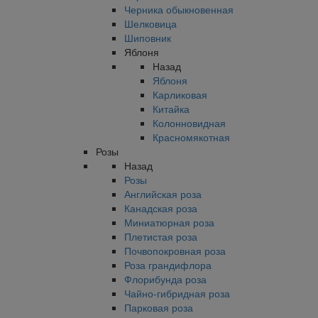
Черника обыкновенная
Шелковица
Шиповник
Яблоня
Назад
Яблоня
Карликовая
Китайка
Колонновидная
Красномякотная
Розы
Назад
Розы
Английская роза
Канадская роза
Миниатюрная роза
Плетистая роза
Почвопокровная роза
Роза грандифлора
Флорибунда роза
Чайно-гибридная роза
Парковая роза