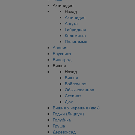
Актинидия
Назад
Актинидия
Аргута
Гибридная
Коломикта
Полигамма
Арония
Брусника
Виноград
Вишня
Назад
Вишня
Войлочная
Обыкновенная
Степная
Дюк
Вишня х черешня (дюк)
Годжи (Лициум)
Голубика
Груша
Дерево-сад