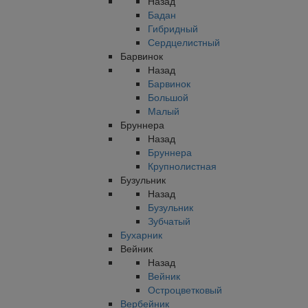
Назад
Бадан
Гибридный
Сердцелистный
Барвинок
Назад
Барвинок
Большой
Малый
Бруннера
Назад
Бруннера
Крупнолистная
Бузульник
Назад
Бузульник
Зубчатый
Бухарник
Вейник
Назад
Вейник
Остроцветковый
Вербейник