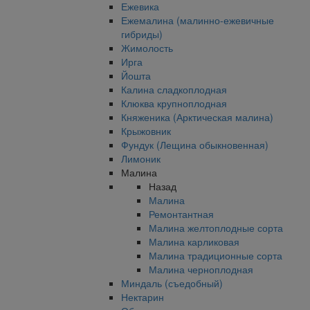
Ежевика
Ежемалина (малинно-ежевичные
гибриды)
Жимолость
Ирга
Йошта
Калина сладкоплодная
Клюква крупноплодная
Княженика (Арктическая малина)
Крыжовник
Фундук (Лещина обыкновенная)
Лимоник
Малина
Назад
Малина
Ремонтантная
Малина желтоплодные сорта
Малина карликовая
Малина традиционные сорта
Малина черноплодная
Миндаль (съедобный)
Нектарин