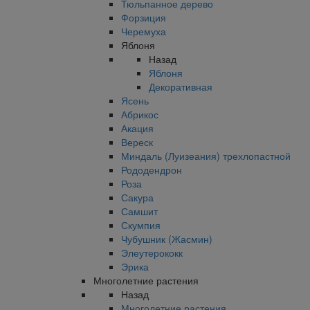
Тюльпанное дерево
Форзиция
Черемуха
Яблоня
Назад
Яблоня
Декоративная
Ясень
Абрикос
Акация
Вереск
Миндаль (Луизеания) трехлопастной
Рододендрон
Роза
Сакура
Самшит
Скумпия
Чубушник (Жасмин)
Элеутерококк
Эрика
Многолетние растения
Назад
Многолетние растения