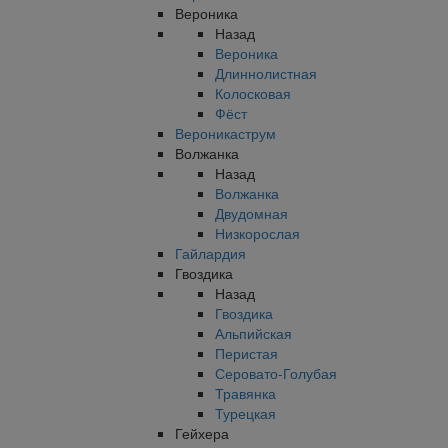
Вероника
Назад
Вероника
Длиннолистная
Колосковая
Фёст
Вероникаструм
Волжанка
Назад
Волжанка
Двудомная
Низкорослая
Гайлардия
Гвоздика
Назад
Гвоздика
Альпийская
Перистая
Серовато-Голубая
Травянка
Турецкая
Гейхера