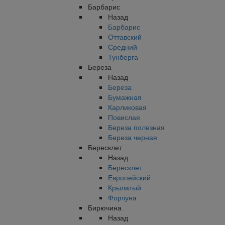
Барбарис
Назад
Барбарис
Оттавский
Средний
Тунберга
Береза
Назад
Береза
Бумажная
Карликовая
Повислая
Береза полезная
Береза черная
Бересклет
Назад
Бересклет
Европейский
Крылатый
Форчуна
Бирючина
Назад