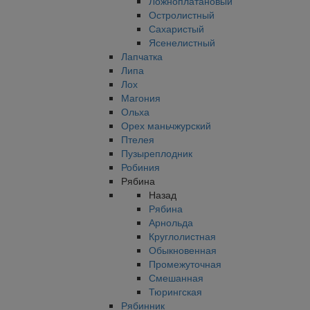
Ложноплатановый
Остролистный
Сахаристый
Ясенелистный
Лапчатка
Липа
Лох
Магония
Ольха
Орех маньчжурский
Птелея
Пузыреплодник
Робиния
Рябина
Назад
Рябина
Арнольда
Круглолистная
Обыкновенная
Промежуточная
Смешанная
Тюрингская
Рябинник