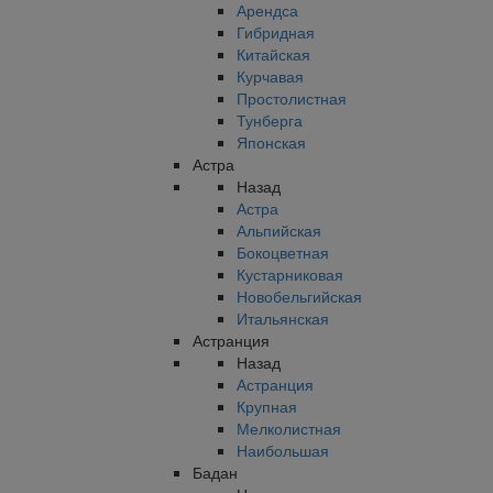
Арендса
Гибридная
Китайская
Курчавая
Простолистная
Тунберга
Японская
Астра
Назад
Астра
Альпийская
Бокоцветная
Кустарниковая
Новобельгийская
Итальянская
Астранция
Назад
Астранция
Крупная
Мелколистная
Наибольшая
Бадан