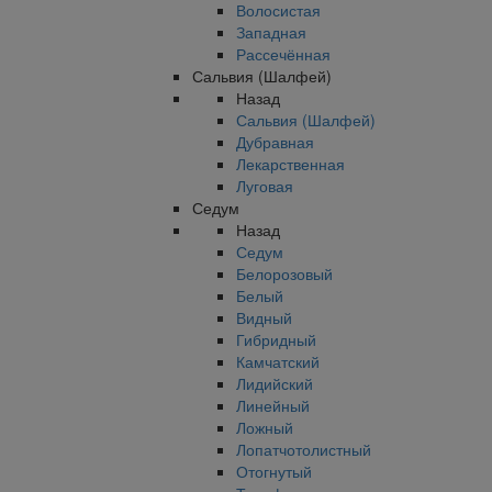
Волосистая
Западная
Рассечённая
Сальвия (Шалфей)
Назад
Сальвия (Шалфей)
Дубравная
Лекарственная
Луговая
Седум
Назад
Седум
Белорозовый
Белый
Видный
Гибридный
Камчатский
Лидийский
Линейный
Ложный
Лопатчотолистный
Отогнутый