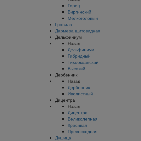
Горец
Виргинский
Мелкоголовый
Гравилат
Дармера щитовидная
Дельфиниум
Назад
Дельфиниум
Гибридный
Тихоокеанский
Высокий
Дербенник
Назад
Дербенник
Иволистный
Дицентра
Назад
Дицентра
Великолепная
Красивая
Превосходная
Душица