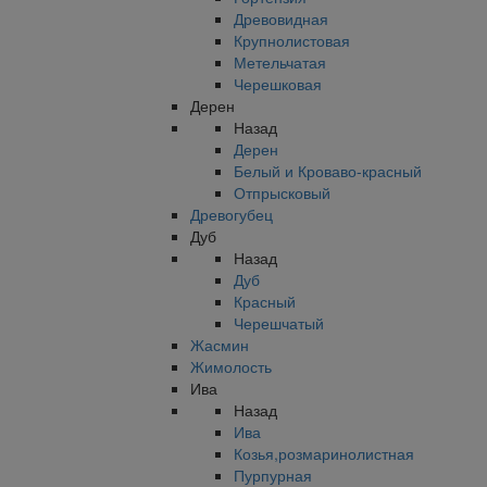
Древовидная
Крупнолистовая
Метельчатая
Черешковая
Дерен
Назад
Дерен
Белый и Кроваво-красный
Отпрысковый
Древогубец
Дуб
Назад
Дуб
Красный
Черешчатый
Жасмин
Жимолость
Ива
Назад
Ива
Козья,розмаринолистная
Пурпурная