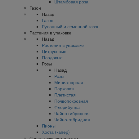
Штамбовая роза
Газон
Назад
Газон
Рулонный и семенной газон
Растения в упаковке
Назад
Растения в упаковке
Цитрусовые
Плодовые
Розы
Назад
Розы
Миниатюрная
Парковая
Плетистая
Почвопокровная
Флорибунда
Чайно гибридная
Чайно-гибридная
Пионы
Хоста (капер)
Сопутствующие товары