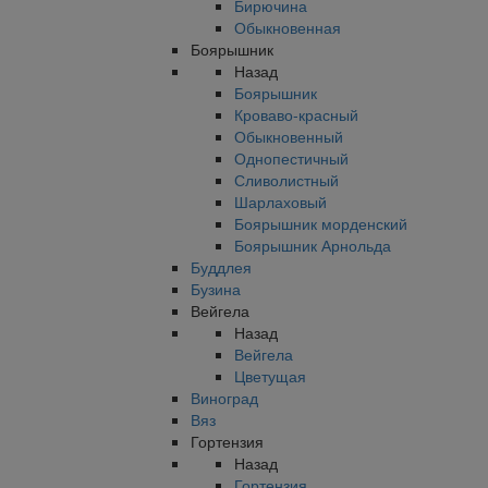
Бирючина
Обыкновенная
Боярышник
Назад
Боярышник
Кроваво-красный
Обыкновенный
Однопестичный
Сливолистный
Шарлаховый
Боярышник морденский
Боярышник Арнольда
Буддлея
Бузина
Вейгела
Назад
Вейгела
Цветущая
Виноград
Вяз
Гортензия
Назад
Гортензия