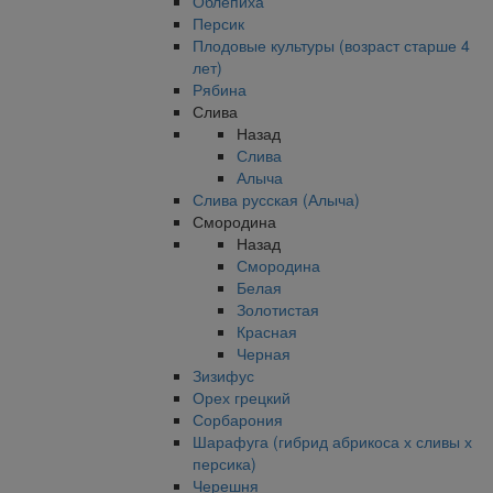
Облепиха
Персик
Плодовые культуры (возраст старше 4
лет)
Рябина
Слива
Назад
Слива
Алыча
Слива русская (Алыча)
Смородина
Назад
Смородина
Белая
Золотистая
Красная
Черная
Зизифус
Орех грецкий
Сорбарония
Шарафуга (гибрид абрикоса х сливы х
персика)
Черешня