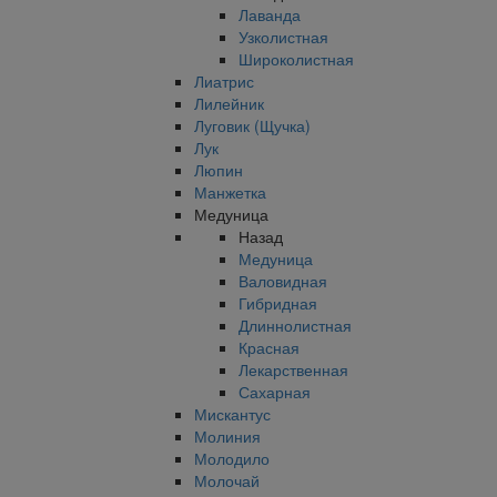
Лаванда
Узколистная
Широколистная
Лиатрис
Лилейник
Луговик (Щучка)
Лук
Люпин
Манжетка
Медуница
Назад
Медуница
Валовидная
Гибридная
Длиннолистная
Красная
Лекарственная
Сахарная
Мискантус
Молиния
Молодило
Молочай