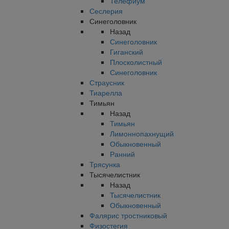
Телефиум
Сеслерия
Синеголовник
Назад
Синеголовник
Гиганский
Плосколистный
Синеголовник
Страусник
Тиарелла
Тимьян
Назад
Тимьян
Лимоннопахнущий
Обыкновенный
Ранний
Трясунка
Тысячелистник
Назад
Тысячелистник
Обыкновенный
Фалярис тростниковый
Физостегия