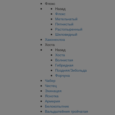
Флокс
Назад
Флокс
Метельчатый
Пятнистый
Растопыренный
Шиловидный
Хаконехлоа
Хоста
Назад
Хоста
Волнистая
Гибридная
Поздняя/Зибольда
Форчуна
Чабер
Чистец
Эхинацея
Яснотка
Армерия
Белокопытник
Вальдштейния тройчатая