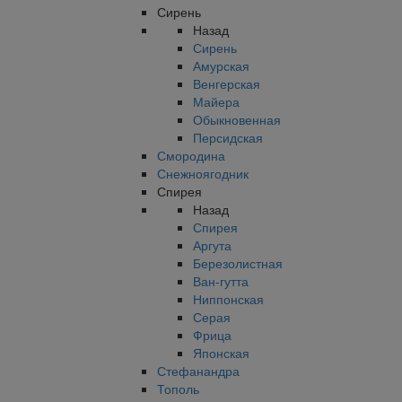
Сирень
Назад
Сирень
Амурская
Венгерская
Майера
Обыкновенная
Персидская
Смородина
Снежноягодник
Спирея
Назад
Спирея
Аргута
Березолистная
Ван-гутта
Ниппонская
Серая
Фрица
Японская
Стефанандра
Тополь