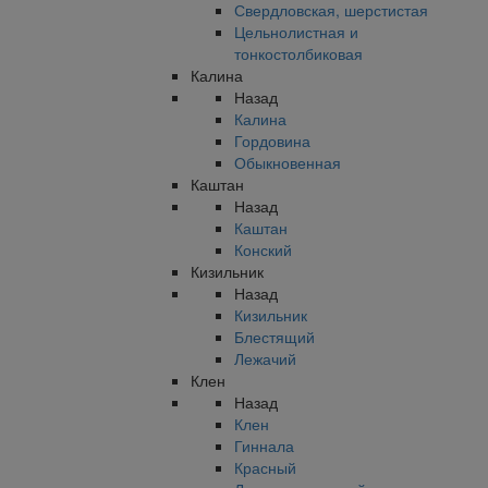
Свердловская, шерстистая
Цельнолистная и
тонкостолбиковая
Калина
Назад
Калина
Гордовина
Обыкновенная
Каштан
Назад
Каштан
Конский
Кизильник
Назад
Кизильник
Блестящий
Лежачий
Клен
Назад
Клен
Гиннала
Красный