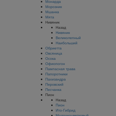
Монарда
Морозник
Мшанка
Мята
Нивяник
Назад
Нивяник
Великолепный
Наибольший
Обриетта
Овсяница
Осока
Офиопогон
Пампасная трава
Папоротники
Пахизандра
Перовский
Песчанка
Пион
Назад
Пион
Ито-Гибрид
Молочноцветковый