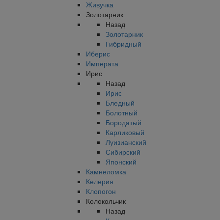
Живучка
Золотарник
Назад
Золотарник
Гибридный
Иберис
Императа
Ирис
Назад
Ирис
Бледный
Болотный
Бородатый
Карликовый
Луизианский
Сибирский
Японский
Камнеломка
Келерия
Клопогон
Колокольчик
Назад