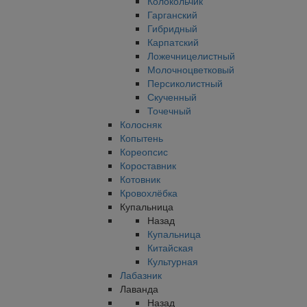
Колокольчик
Гарганский
Гибридный
Карпатский
Ложечницелистный
Молочноцветковый
Персиколистный
Скученный
Точечный
Колосняк
Копытень
Кореопсис
Короставник
Котовник
Кровохлёбка
Купальница
Назад
Купальница
Китайская
Культурная
Лабазник
Лаванда
Назад