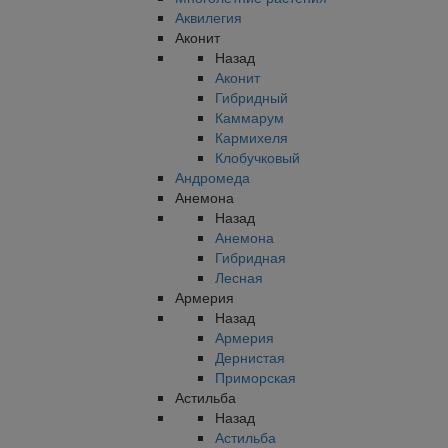
Аквилегия
Аконит
Назад
Аконит
Гибридный
Каммарум
Кармихеля
Клобучковый
Андромеда
Анемона
Назад
Анемона
Гибридная
Лесная
Армерия
Назад
Армерия
Дернистая
Приморская
Астильба
Назад
Астильба