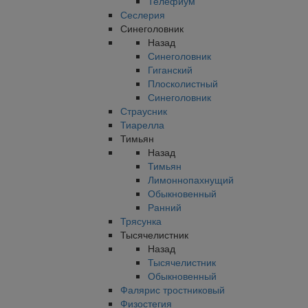
Телефиум
Сеслерия
Синеголовник
Назад
Синеголовник
Гиганский
Плосколистный
Синеголовник
Страусник
Тиарелла
Тимьян
Назад
Тимьян
Лимоннопахнущий
Обыкновенный
Ранний
Трясунка
Тысячелистник
Назад
Тысячелистник
Обыкновенный
Фалярис тростниковый
Физостегия