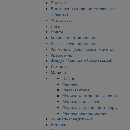
Ежевика
Ежемалина (малинно-ежевичные
гибриды)
Жимолость
Ирга
Йошта
Калина сладкоплодная
Клюква крупноплодная
Княженика (Арктическая малина)
Крыжовник
Фундук (Лещина обыкновенная)
Лимоник
Малина
Назад
Малина
Ремонтантная
Малина желтоплодные сорта
Малина карликовая
Малина традиционные сорта
Малина черноплодная
Миндаль (съедобный)
Нектарин