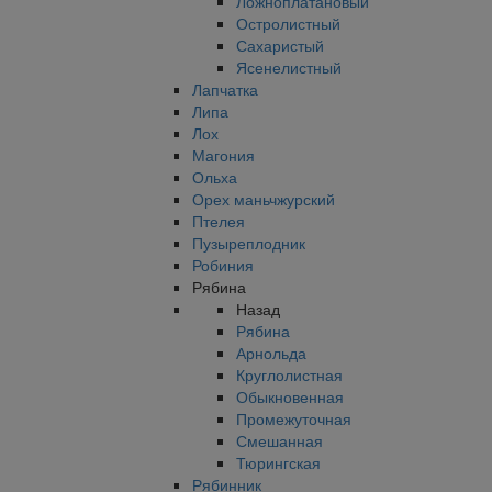
Ложноплатановый
Остролистный
Сахаристый
Ясенелистный
Лапчатка
Липа
Лох
Магония
Ольха
Орех маньчжурский
Птелея
Пузыреплодник
Робиния
Рябина
Назад
Рябина
Арнольда
Круглолистная
Обыкновенная
Промежуточная
Смешанная
Тюрингская
Рябинник