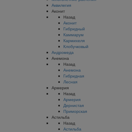
Аквилегия
Аконит
Назад
Аконит
Гибридный
Каммарум
Кармихеля
Клобучковый
Андромеда
Анемона
Назад
Анемона
Гибридная
Лесная
Армерия
Назад
Армерия
Дернистая
Приморская
Астильба
Назад
Астильба