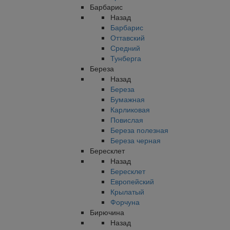
Барбарис
Назад
Барбарис
Оттавский
Средний
Тунберга
Береза
Назад
Береза
Бумажная
Карликовая
Повислая
Береза полезная
Береза черная
Бересклет
Назад
Бересклет
Европейский
Крылатый
Форчуна
Бирючина
Назад