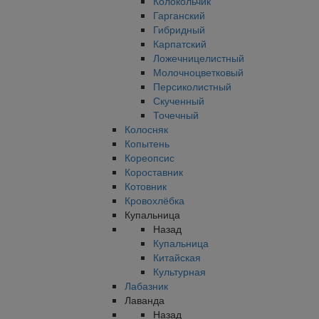
Колокольчик
Гарганский
Гибридный
Карпатский
Ложечницелистный
Молочноцветковый
Персиколистный
Скученный
Точечный
Колосняк
Копытень
Кореопсис
Короставник
Котовник
Кровохлёбка
Купальница
Назад
Купальница
Китайская
Культурная
Лабазник
Лаванда
Назад