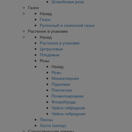
Штамбовая роза
Газон
Назад
Газон
Рулонный и семенной газон
Растения в упаковке
Назад
Растения в упаковке
Цитрусовые
Плодовые
Розы
Назад
Розы
Миниатюрная
Парковая
Плетистая
Почвопокровная
Флорибунда
Чайно гибридная
Чайно-гибридная
Пионы
Хоста (капер)
Сопутствующие товары