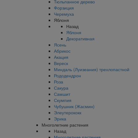
Тюльпанное дерево
Форзиция
Черемуха
Яблоня
Назад
Яблоня
Декоративная
Ясень
Абрикос
Акация
Вереск
Миндаль (Луизеания) трехлопастной
Рододендрон
Роза
Сакура
Самшит
Скумпия
Чубушник (Жасмин)
Элеутерококк
Эрика
Многолетние растения
Назад
Многолетние растения