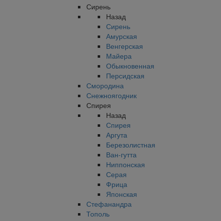
Сирень
Назад
Сирень
Амурская
Венгерская
Майера
Обыкновенная
Персидская
Смородина
Снежноягодник
Спирея
Назад
Спирея
Аргута
Березолистная
Ван-гутта
Ниппонская
Серая
Фрица
Японская
Стефанандра
Тополь