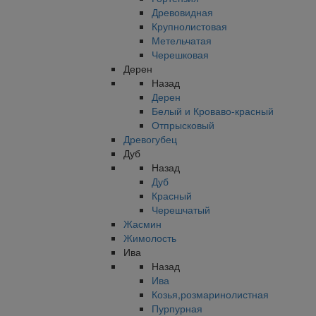
Древовидная
Крупнолистовая
Метельчатая
Черешковая
Дерен
Назад
Дерен
Белый и Кроваво-красный
Отпрысковый
Древогубец
Дуб
Назад
Дуб
Красный
Черешчатый
Жасмин
Жимолость
Ива
Назад
Ива
Козья,розмаринолистная
Пурпурная