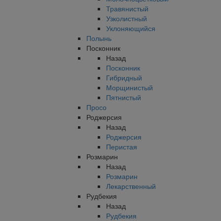
Травянистый
Узколистный
Уклоняющийся
Полынь
Посконник
Назад
Посконник
Гибридный
Морщинистый
Пятнистый
Просо
Роджерсия
Назад
Роджерсия
Перистая
Розмарин
Назад
Розмарин
Лекарственный
Рудбекия
Назад
Рудбекия