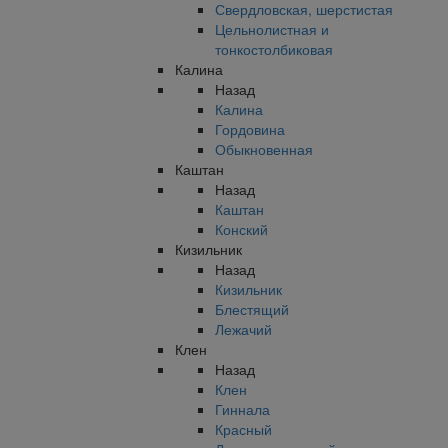
Свердловская, шерстистая
Цельнолистная и
тонкостолбиковая
Калина
Назад
Калина
Гордовина
Обыкновенная
Каштан
Назад
Каштан
Конский
Кизильник
Назад
Кизильник
Блестящий
Лежачий
Клен
Назад
Клен
Гиннала
Красный