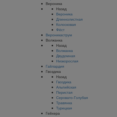
Вероника
Назад
Вероника
Длиннолистная
Колосковая
Фёст
Вероникаструм
Волжанка
Назад
Волжанка
Двудомная
Низкорослая
Гайлардия
Гвоздика
Назад
Гвоздика
Альпийская
Перистая
Серовато-Голубая
Травянка
Турецкая
Гейхера