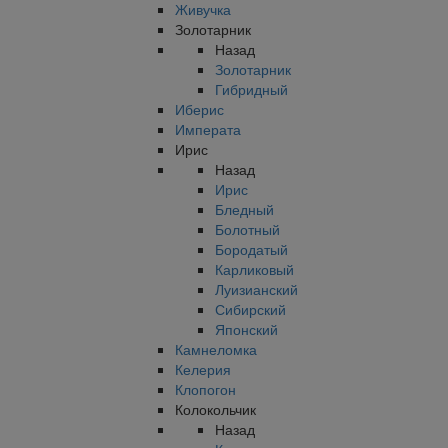
Живучка
Золотарник
Назад
Золотарник
Гибридный
Иберис
Императа
Ирис
Назад
Ирис
Бледный
Болотный
Бородатый
Карликовый
Луизианский
Сибирский
Японский
Камнеломка
Келерия
Клопогон
Колокольчик
Назад