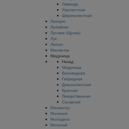
Лаванда
Узколистная
Широколистная
Лиатрис
Лилейник
Луговик (Щучка)
Лук
Люпин
Манжетка
Медуница
Назад
Медуница
Валовидная
Гибридная
Длиннолистная
Красная
Лекарственная
Сахарная
Мискантус
Молиния
Молодило
Молочай