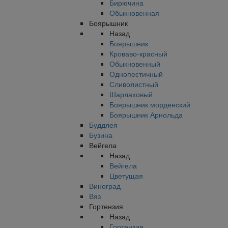
Бирючина
Обыкновенная
Боярышник
Назад
Боярышник
Кроваво-красный
Обыкновенный
Однопестичный
Сливолистный
Шарлаховый
Боярышник морденский
Боярышник Арнольда
Буддлея
Бузина
Вейгела
Назад
Вейгела
Цветущая
Виноград
Вяз
Гортензия
Назад
Гортензия