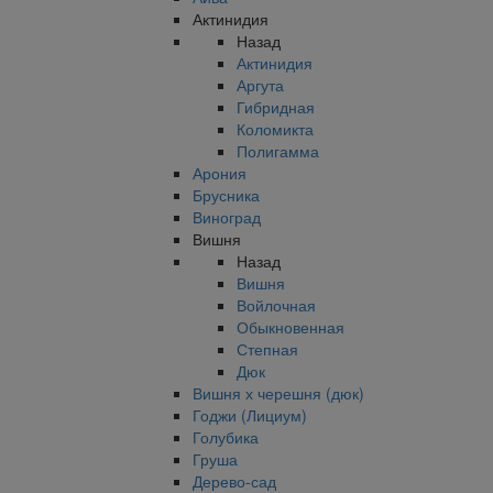
Актинидия
Назад
Актинидия
Аргута
Гибридная
Коломикта
Полигамма
Арония
Брусника
Виноград
Вишня
Назад
Вишня
Войлочная
Обыкновенная
Степная
Дюк
Вишня х черешня (дюк)
Годжи (Лициум)
Голубика
Груша
Дерево-сад