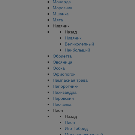
Монарда
Морозник
Мшанка
Мята
Нивяник
Назад
Нивяник
Великолепный
Наибольший
Обриетта
Овсяница
Осока
Офиопогон
Пампасная трава
Папоротники
Пахизандра
Перовский
Песчанка
Пион
Назад
Пион
Ито-Гибрид
Молочноцветковый