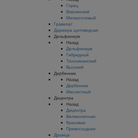
Горец
Виргинский
Мелкоголовый
Гравилат
Дармера щитовидная
Дельфиниум
Назад
Дельфиниум
Гибридный
Тихоокеанский
Высокий
Дербенник
Назад
Дербенник
Иволистный
Дицентра
Назад
Дицентра
Великолепная
Красивая
Превосходная
Душица