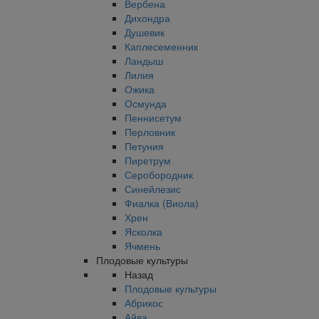
Вербена
Дихондра
Душевик
Каплесеменник
Ландыш
Лилия
Ожика
Осмунда
Пеннисетум
Перловник
Петуния
Пиретрум
Серобородник
Синейлезис
Фиалка (Виола)
Хрен
Ясколка
Ячмень
Плодовые культуры
Назад
Плодовые культуры
Абрикос
Айва