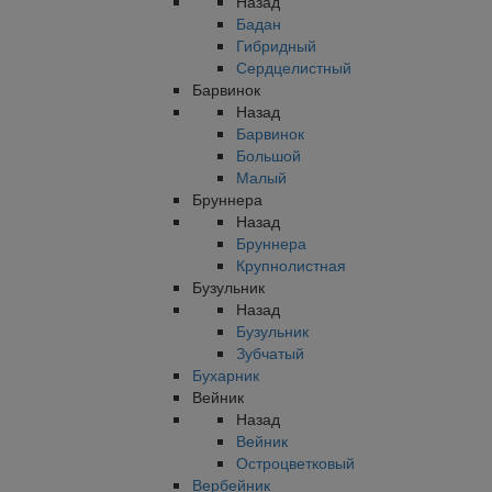
Назад
Бадан
Гибридный
Сердцелистный
Барвинок
Назад
Барвинок
Большой
Малый
Бруннера
Назад
Бруннера
Крупнолистная
Бузульник
Назад
Бузульник
Зубчатый
Бухарник
Вейник
Назад
Вейник
Остроцветковый
Вербейник