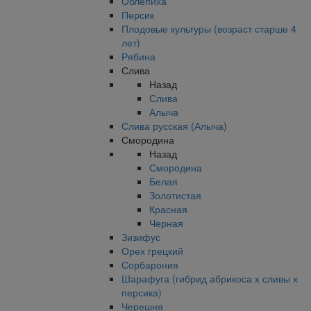
Облепиха
Персик
Плодовые культуры (возраст старше 4
лет)
Рябина
Слива
Назад
Слива
Алыча
Слива русская (Алыча)
Смородина
Назад
Смородина
Белая
Золотистая
Красная
Черная
Зизифус
Орех грецкий
Сорбарония
Шарафуга (гибрид абрикоса х сливы х
персика)
Черешня