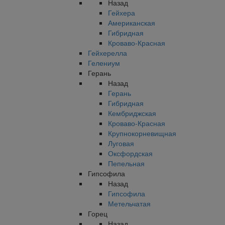
Назад
Гейхера
Американская
Гибридная
Кроваво-Красная
Гейхерелла
Гелениум
Герань
Назад
Герань
Гибридная
Кембриджская
Кроваво-Красная
Крупнокорневищная
Луговая
Оксфордская
Пепельная
Гипсофила
Назад
Гипсофила
Метельчатая
Горец
Назад