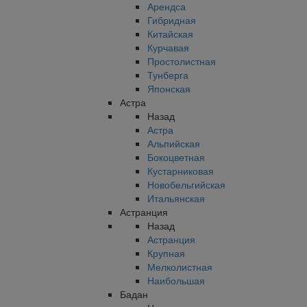
Арендса
Гибридная
Китайская
Курчавая
Простолистная
Тунберга
Японская
Астра
Назад
Астра
Альпийская
Бокоцветная
Кустарниковая
Новобельгийская
Итальянская
Астранция
Назад
Астранция
Крупная
Мелколистная
Наибольшая
Бадан