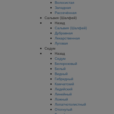
Волосистая
Западная
Рассечённая
Сальвия (Шалфей)
Назад
Сальвия (Шалфей)
Дубравная
Лекарственная
Луговая
Седум
Назад
Седум
Белорозовый
Белый
Видный
Гибридный
Камчатский
Лидийский
Линейный
Ложный
Лопатчотолистный
Отогнутый