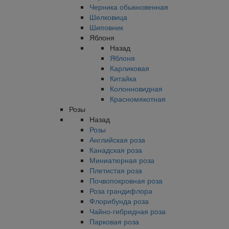
Черника обыкновенная
Шелковица
Шиповник
Яблоня
Назад
Яблоня
Карликовая
Китайка
Колонновидная
Красномякотная
Розы
Назад
Розы
Английская роза
Канадская роза
Миниатюрная роза
Плетистая роза
Почвопокровная роза
Роза грандифлора
Флорибунда роза
Чайно-гибридная роза
Парковая роза