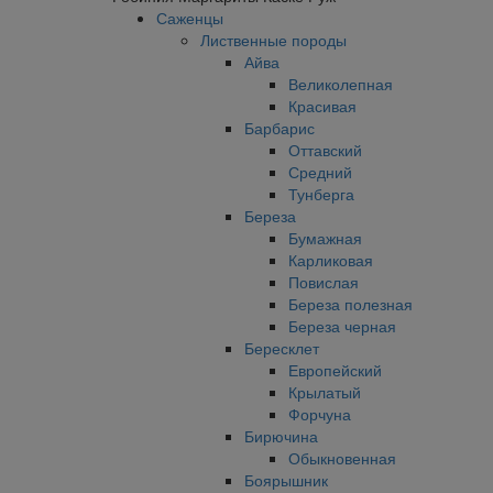
Саженцы
Лиственные породы
Айва
Великолепная
Красивая
Барбарис
Оттавский
Средний
Тунберга
Береза
Бумажная
Карликовая
Повислая
Береза полезная
Береза черная
Бересклет
Европейский
Крылатый
Форчуна
Бирючина
Обыкновенная
Боярышник