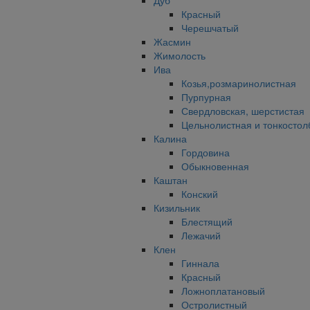
Дуб
Красный
Черешчатый
Жасмин
Жимолость
Ива
Козья,розмаринолистная
Пурпурная
Свердловская, шерстистая
Цельнолистная и тонкостол
Калина
Гордовина
Обыкновенная
Каштан
Конский
Кизильник
Блестящий
Лежачий
Клен
Гиннала
Красный
Ложноплатановый
Остролистный