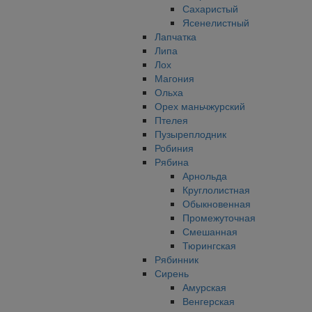
Сахаристый
Ясенелистный
Лапчатка
Липа
Лох
Магония
Ольха
Орех маньчжурский
Птелея
Пузыреплодник
Робиния
Рябина
Арнольда
Круглолистная
Обыкновенная
Промежуточная
Смешанная
Тюрингская
Рябинник
Сирень
Амурская
Венгерская