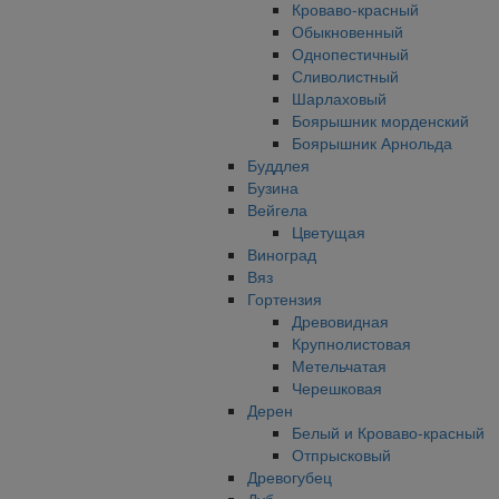
Кроваво-красный
Обыкновенный
Однопестичный
Сливолистный
Шарлаховый
Боярышник морденский
Боярышник Арнольда
Буддлея
Бузина
Вейгела
Цветущая
Виноград
Вяз
Гортензия
Древовидная
Крупнолистовая
Метельчатая
Черешковая
Дерен
Белый и Кроваво-красный
Отпрысковый
Древогубец