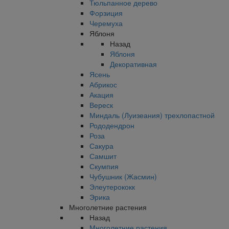
Тюльпанное дерево
Форзиция
Черемуха
Яблоня
Назад
Яблоня
Декоративная
Ясень
Абрикос
Акация
Вереск
Миндаль (Луизеания) трехлопастной
Рододендрон
Роза
Сакура
Самшит
Скумпия
Чубушник (Жасмин)
Элеутерококк
Эрика
Многолетние растения
Назад
Многолетние растения