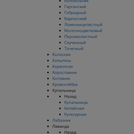
Колокольчик
Гарганский
Гибридный
Карпатский
Ложечницелистный
Молочноцветковый
Персиколистный
Скученный
Точечный
Колосняк
Копытень
Кореопсис
Короставник
Котовник
Кровохлёбка
Купальница
Назад
Купальница
Китайская
Культурная
Лабазник
Лаванда
Назад