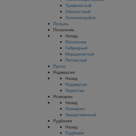
Травянистый
Узколистный
Уклоняющийся
Полынь
Посконник
Назад
Посконник
Гибридный
Морщинистый
Пятнистый
Просо
Роджерсия
Назад
Роджерсия
Перистая
Розмарин
Назад
Розмарин
Лекарственный
Рудбекия
Назад
Рудбекия