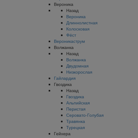
Вероника
Назад
Вероника
Длиннолистная
Колосковая
Фёст
Вероникаструм
Волжанка
Назад
Волжанка
Двудомная
Низкорослая
Гайлардия
Гвоздика
Назад
Гвоздика
Альпийская
Перистая
Серовато-Голубая
Травянка
Турецкая
Гейхера