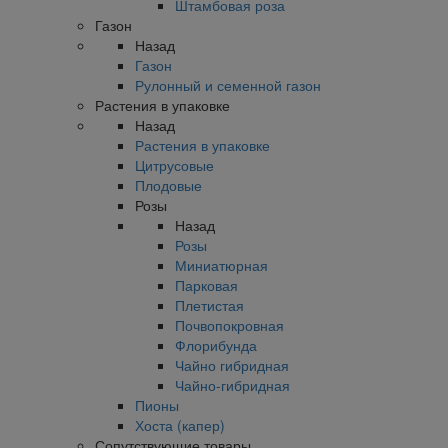
Штамбовая роза
Газон
Назад
Газон
Рулонный и семенной газон
Растения в упаковке
Назад
Растения в упаковке
Цитрусовые
Плодовые
Розы
Назад
Розы
Миниатюрная
Парковая
Плетистая
Почвопокровная
Флорибунда
Чайно гибридная
Чайно-гибридная
Пионы
Хоста (капер)
Сопутствующие товары