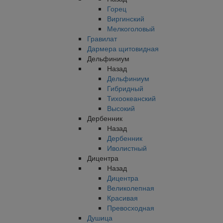
Горец
Виргинский
Мелкоголовый
Гравилат
Дармера щитовидная
Дельфиниум
Назад
Дельфиниум
Гибридный
Тихоокеанский
Высокий
Дербенник
Назад
Дербенник
Иволистный
Дицентра
Назад
Дицентра
Великолепная
Красивая
Превосходная
Душица