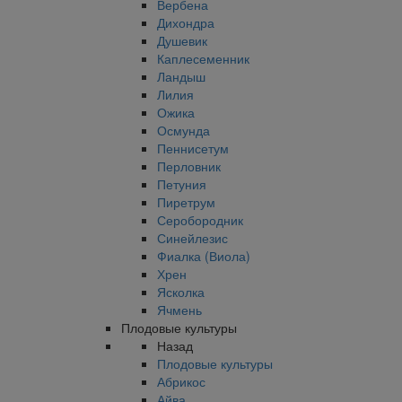
Вербена
Дихондра
Душевик
Каплесеменник
Ландыш
Лилия
Ожика
Осмунда
Пеннисетум
Перловник
Петуния
Пиретрум
Серобородник
Синейлезис
Фиалка (Виола)
Хрен
Ясколка
Ячмень
Плодовые культуры
Назад
Плодовые культуры
Абрикос
Айва