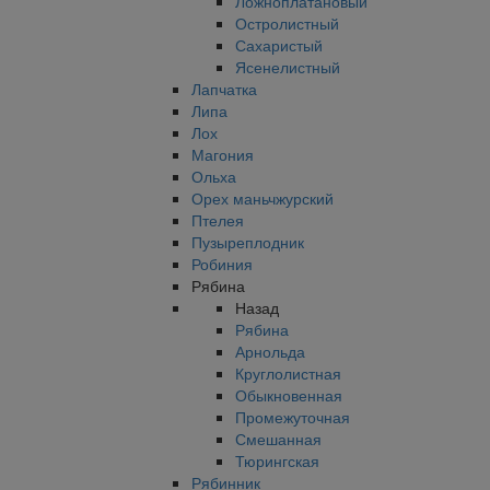
Ложноплатановый
Остролистный
Сахаристый
Ясенелистный
Лапчатка
Липа
Лох
Магония
Ольха
Орех маньчжурский
Птелея
Пузыреплодник
Робиния
Рябина
Назад
Рябина
Арнольда
Круглолистная
Обыкновенная
Промежуточная
Смешанная
Тюрингская
Рябинник