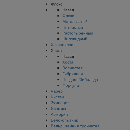
Флокс
Назад
Флокс
Метельчатый
Пятнистый
Растопыренный
Шиловидный
Хаконехлоа
Хоста
Назад
Хоста
Волнистая
Гибридная
Поздняя/Зибольда
Форчуна
Чабер
Чистец
Эхинацея
Яснотка
Армерия
Белокопытник
Вальдштейния тройчатая