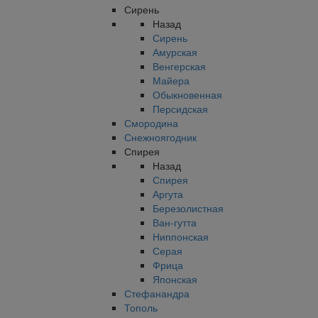
Сирень
Назад
Сирень
Амурская
Венгерская
Майера
Обыкновенная
Персидская
Смородина
Снежноягодник
Спирея
Назад
Спирея
Аргута
Березолистная
Ван-гутта
Ниппонская
Серая
Фрица
Японская
Стефанандра
Тополь