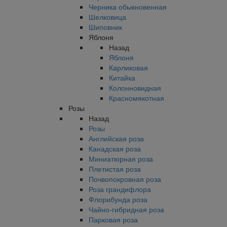
Черника обыкновенная
Шелковица
Шиповник
Яблоня
Назад
Яблоня
Карликовая
Китайка
Колонновидная
Красномякотная
Розы
Назад
Розы
Английская роза
Канадская роза
Миниатюрная роза
Плетистая роза
Почвопокровная роза
Роза грандифлора
Флорибунда роза
Чайно-гибридная роза
Парковая роза