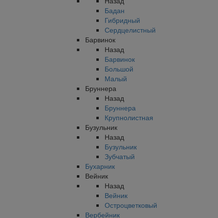
Назад
Бадан
Гибридный
Сердцелистный
Барвинок
Назад
Барвинок
Большой
Малый
Бруннера
Назад
Бруннера
Крупнолистная
Бузульник
Назад
Бузульник
Зубчатый
Бухарник
Вейник
Назад
Вейник
Остроцветковый
Вербейник