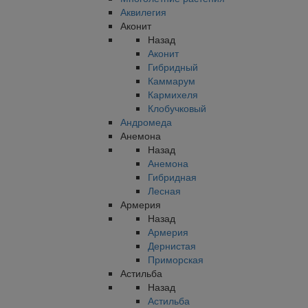
Аквилегия
Аконит
Назад
Аконит
Гибридный
Каммарум
Кармихеля
Клобучковый
Андромеда
Анемона
Назад
Анемона
Гибридная
Лесная
Армерия
Назад
Армерия
Дернистая
Приморская
Астильба
Назад
Астильба