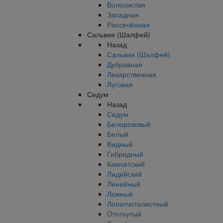
Волосистая
Западная
Рассечённая
Сальвия (Шалфей)
Назад
Сальвия (Шалфей)
Дубравная
Лекарственная
Луговая
Седум
Назад
Седум
Белорозовый
Белый
Видный
Гибридный
Камчатский
Лидийский
Линейный
Ложный
Лопатчотолистный
Отогнутый