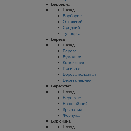
Барбарис
Назад
Барбарис
Оттавский
Средний
Тунберга
Береза
Назад
Береза
Бумажная
Карликовая
Повислая
Береза полезная
Береза черная
Бересклет
Назад
Бересклет
Европейский
Крылатый
Форчуна
Бирючина
Назад