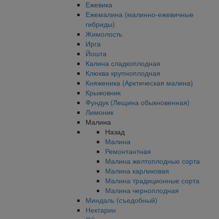
Ежевика
Ежемалина (малинно-ежевичные
гибриды)
Жимолость
Ирга
Йошта
Калина сладкоплодная
Клюква крупноплодная
Княженика (Арктическая малина)
Крыжовник
Фундук (Лещина обыкновенная)
Лимоник
Малина
Назад
Малина
Ремонтантная
Малина желтоплодные сорта
Малина карликовая
Малина традиционные сорта
Малина черноплодная
Миндаль (съедобный)
Нектарин