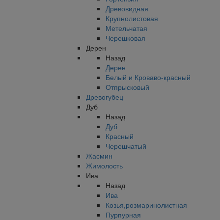
Древовидная
Крупнолистовая
Метельчатая
Черешковая
Дерен
Назад
Дерен
Белый и Кроваво-красный
Отпрысковый
Древогубец
Дуб
Назад
Дуб
Красный
Черешчатый
Жасмин
Жимолость
Ива
Назад
Ива
Козья,розмаринолистная
Пурпурная