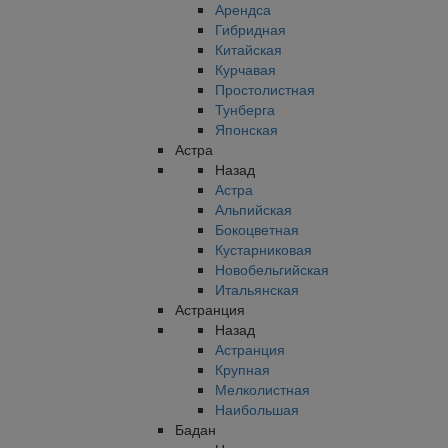
Арендса
Гибридная
Китайская
Курчавая
Простолистная
Тунберга
Японская
Астра
Назад
Астра
Альпийская
Бокоцветная
Кустарниковая
Новобельгийская
Итальянская
Астранция
Назад
Астранция
Крупная
Мелколистная
Наибольшая
Бадан