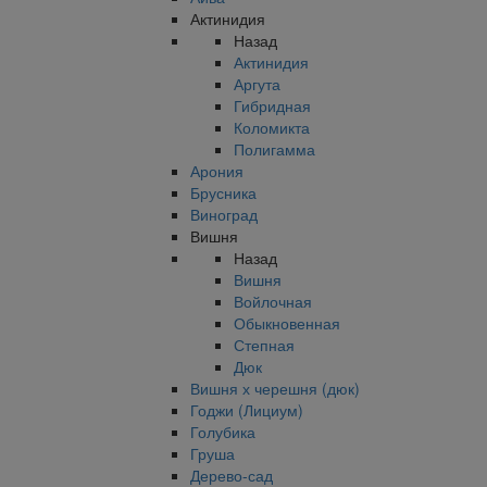
Актинидия
Назад
Актинидия
Аргута
Гибридная
Коломикта
Полигамма
Арония
Брусника
Виноград
Вишня
Назад
Вишня
Войлочная
Обыкновенная
Степная
Дюк
Вишня х черешня (дюк)
Годжи (Лициум)
Голубика
Груша
Дерево-сад