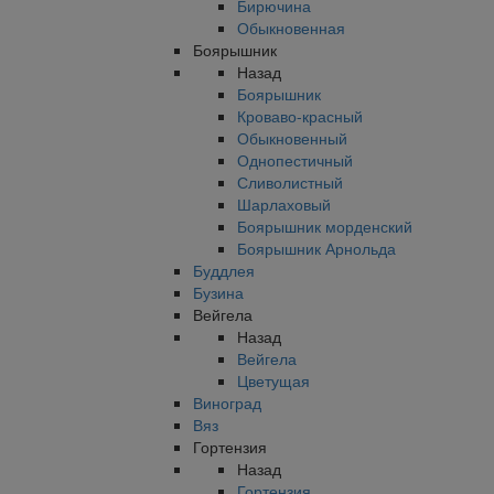
Бирючина
Обыкновенная
Боярышник
Назад
Боярышник
Кроваво-красный
Обыкновенный
Однопестичный
Сливолистный
Шарлаховый
Боярышник морденский
Боярышник Арнольда
Буддлея
Бузина
Вейгела
Назад
Вейгела
Цветущая
Виноград
Вяз
Гортензия
Назад
Гортензия