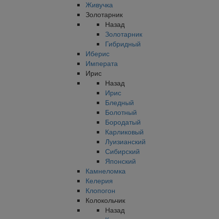
Живучка
Золотарник
Назад
Золотарник
Гибридный
Иберис
Императа
Ирис
Назад
Ирис
Бледный
Болотный
Бородатый
Карликовый
Луизианский
Сибирский
Японский
Камнеломка
Келерия
Клопогон
Колокольчик
Назад