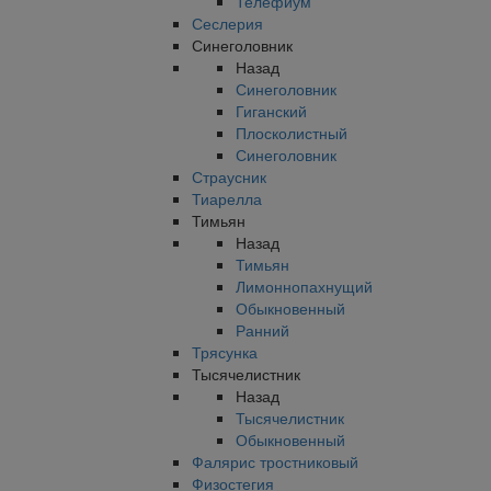
Телефиум
Сеслерия
Синеголовник
Назад
Синеголовник
Гиганский
Плосколистный
Синеголовник
Страусник
Тиарелла
Тимьян
Назад
Тимьян
Лимоннопахнущий
Обыкновенный
Ранний
Трясунка
Тысячелистник
Назад
Тысячелистник
Обыкновенный
Фалярис тростниковый
Физостегия