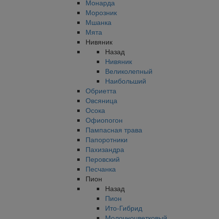
Монарда
Морозник
Мшанка
Мята
Нивяник
Назад
Нивяник
Великолепный
Наибольший
Обриетта
Овсяница
Осока
Офиопогон
Пампасная трава
Папоротники
Пахизандра
Перовский
Песчанка
Пион
Назад
Пион
Ито-Гибрид
Молочноцветковый