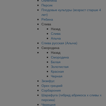
Облепиха
Персик
Плодовые культуры (возраст старше 4
лет)
Рябина
Слива
Назад
Слива
Алыча
Слива русская (Алыча)
Смородина
Назад
Смородина
Белая
Золотистая
Красная
Черная
Зизифус
Орех грецкий
Сорбарония
Шарафуга (гибрид абрикоса х сливы х
персика)
Черешня