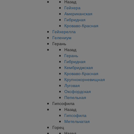
Назад
Гейхера
Американская
Гибридная
Кроваво-Красная
Гейхерелла
Гелениум
Герань
Назад
Герань
Гибридная
Кембриджская
Кроваво-Красная
Крупнокорневищная
Луговая
Оксфордская
Пепельная
Гипсофила
Назад
Гипсофила
Метельчатая
Горец
Назад