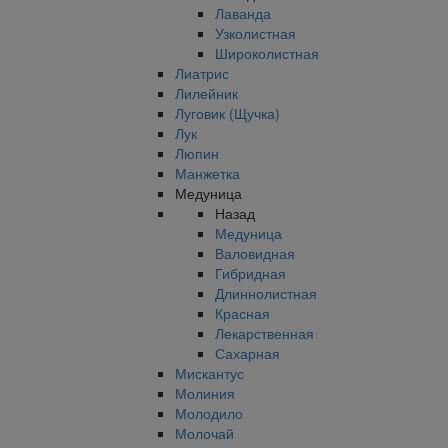
Лаванда
Узколистная
Широколистная
Лиатрис
Лилейник
Луговик (Щучка)
Лук
Люпин
Манжетка
Медуница
Назад
Медуница
Валовидная
Гибридная
Длиннолистная
Красная
Лекарственная
Сахарная
Мискантус
Молиния
Молодило
Молочай