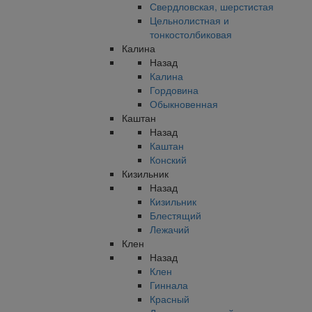
Свердловская, шерстистая
Цельнолистная и
тонкостолбиковая
Калина
Назад
Калина
Гордовина
Обыкновенная
Каштан
Назад
Каштан
Конский
Кизильник
Назад
Кизильник
Блестящий
Лежачий
Клен
Назад
Клен
Гиннала
Красный