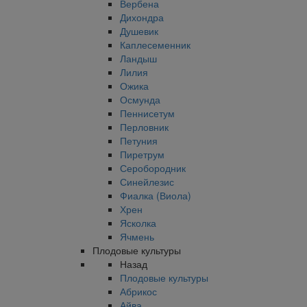
Вербена
Дихондра
Душевик
Каплесеменник
Ландыш
Лилия
Ожика
Осмунда
Пеннисетум
Перловник
Петуния
Пиретрум
Серобородник
Синейлезис
Фиалка (Виола)
Хрен
Ясколка
Ячмень
Плодовые культуры
Назад
Плодовые культуры
Абрикос
Айва