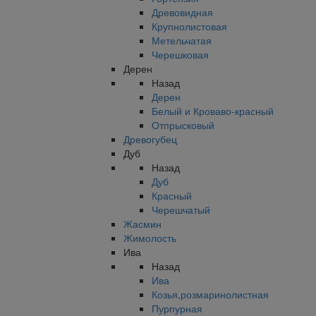
Древовидная
Крупнолистовая
Метельчатая
Черешковая
Дерен
Назад
Дерен
Белый и Кроваво-красный
Отпрысковый
Древогубец
Дуб
Назад
Дуб
Красный
Черешчатый
Жасмин
Жимолость
Ива
Назад
Ива
Козья,розмаринолистная
Пурпурная