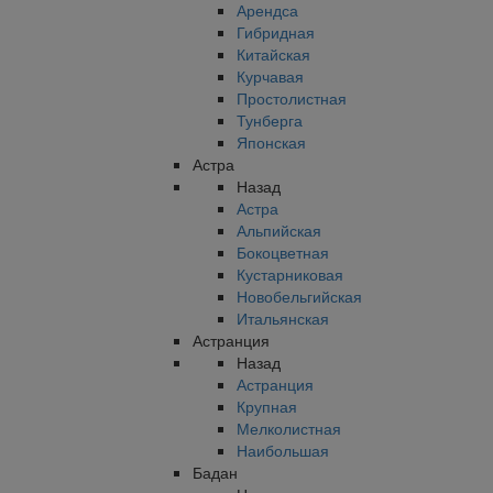
Арендса
Гибридная
Китайская
Курчавая
Простолистная
Тунберга
Японская
Астра
Назад
Астра
Альпийская
Бокоцветная
Кустарниковая
Новобельгийская
Итальянская
Астранция
Назад
Астранция
Крупная
Мелколистная
Наибольшая
Бадан