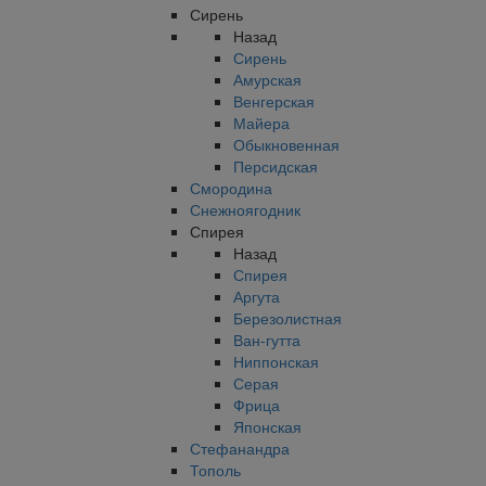
Сирень
Назад
Сирень
Амурская
Венгерская
Майера
Обыкновенная
Персидская
Смородина
Снежноягодник
Спирея
Назад
Спирея
Аргута
Березолистная
Ван-гутта
Ниппонская
Серая
Фрица
Японская
Стефанандра
Тополь