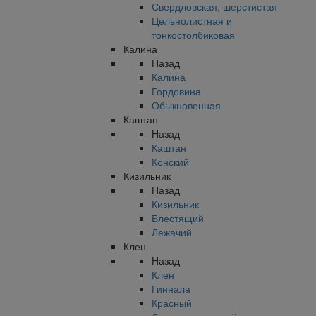
Свердловская, шерстистая
Цельнолистная и
тонкостолбиковая
Калина
Назад
Калина
Гордовина
Обыкновенная
Каштан
Назад
Каштан
Конский
Кизильник
Назад
Кизильник
Блестящий
Лежачий
Клен
Назад
Клен
Гиннала
Красный