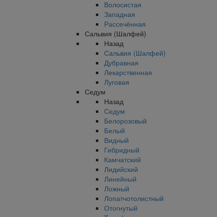
Волосистая
Западная
Рассечённая
Сальвия (Шалфей)
Назад
Сальвия (Шалфей)
Дубравная
Лекарственная
Луговая
Седум
Назад
Седум
Белорозовый
Белый
Видный
Гибридный
Камчатский
Лидийский
Линейный
Ложный
Лопатчотолистный
Отогнутый