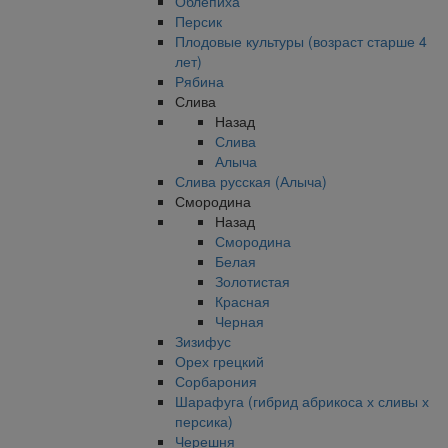
Облепиха
Персик
Плодовые культуры (возраст старше 4
лет)
Рябина
Слива
Назад
Слива
Алыча
Слива русская (Алыча)
Смородина
Назад
Смородина
Белая
Золотистая
Красная
Черная
Зизифус
Орех грецкий
Сорбарония
Шарафуга (гибрид абрикоса х сливы х
персика)
Черешня