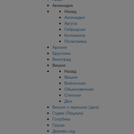
Актинидия
Назад
Актинидия
Аргута
Гибридная
Коломикта
Полигамма
Арония
Брусника
Виноград
Вишня
Назад
Вишня
Войлочная
Обыкновенная
Степная
Дюк
Вишня х черешня (дюк)
Годжи (Лициум)
Голубика
Груша
Дерево-сад