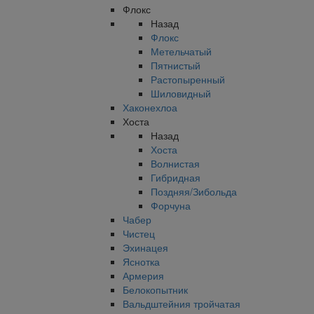
Флокс
Назад
Флокс
Метельчатый
Пятнистый
Растопыренный
Шиловидный
Хаконехлоа
Хоста
Назад
Хоста
Волнистая
Гибридная
Поздняя/Зибольда
Форчуна
Чабер
Чистец
Эхинацея
Яснотка
Армерия
Белокопытник
Вальдштейния тройчатая