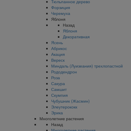
Тюльпанное дерево
Форзиция
Черемуха
Яблоня
Назад
Яблоня
Декоративная
Ясень
Абрикос
Акация
Вереск
Миндаль (Луизеания) трехлопастной
Рододендрон
Роза
Сакура
Самшит
Скумпия
Чубушник (Жасмин)
Элеутерококк
Эрика
Многолетние растения
Назад
Многолетние растения