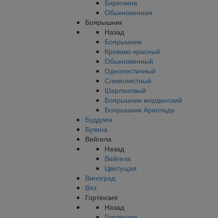
Бирючина
Обыкновенная
Боярышник
Назад
Боярышник
Кроваво-красный
Обыкновенный
Однопестичный
Сливолистный
Шарлаховый
Боярышник морденский
Боярышник Арнольда
Буддлея
Бузина
Вейгела
Назад
Вейгела
Цветущая
Виноград
Вяз
Гортензия
Назад
Гортензия