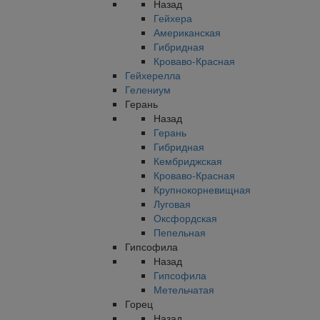
Назад
Гейхера
Американская
Гибридная
Кроваво-Красная
Гейхерелла
Гелениум
Герань
Назад
Герань
Гибридная
Кембриджская
Кроваво-Красная
Крупнокорневищная
Луговая
Оксфордская
Пепельная
Гипсофила
Назад
Гипсофила
Метельчатая
Горец
Назад