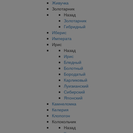
Живучка
Золотарник
Назад
Золотарник
Гибридный
Иберис
Императа
Ирис
Назад
Ирис
Бледный
Болотный
Бородатый
Карликовый
Луизианский
Сибирский
Японский
Камнеломка
Келерия
Клопогон
Колокольчик
Назад