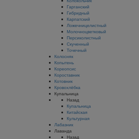
Колокольчик
Гарганский
Гибридный
Карпатский
Ложечницелистный
Молочноцветковый
Персиколистный
Скученный
Точечный
Колосняк
Копытень
Кореопсис
Короставник
Котовник
Кровохлёбка
Купальница
Назад
Купальница
Китайская
Культурная
Лабазник
Лаванда
Назад