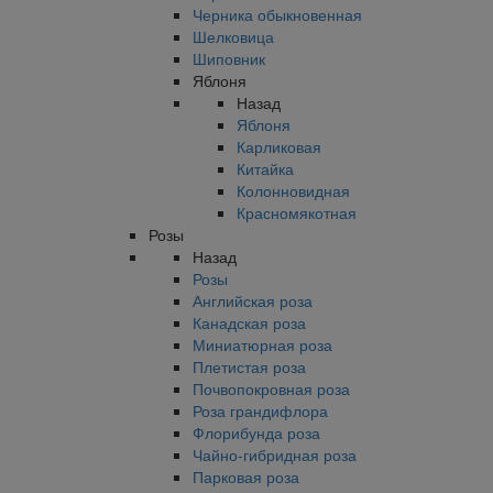
Черника обыкновенная
Шелковица
Шиповник
Яблоня
Назад
Яблоня
Карликовая
Китайка
Колонновидная
Красномякотная
Розы
Назад
Розы
Английская роза
Канадская роза
Миниатюрная роза
Плетистая роза
Почвопокровная роза
Роза грандифлора
Флорибунда роза
Чайно-гибридная роза
Парковая роза