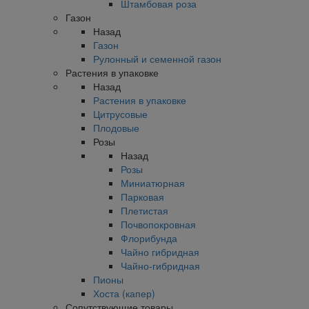
Штамбовая роза
Газон
Назад
Газон
Рулонный и семенной газон
Растения в упаковке
Назад
Растения в упаковке
Цитрусовые
Плодовые
Розы
Назад
Розы
Миниатюрная
Парковая
Плетистая
Почвопокровная
Флорибунда
Чайно гибридная
Чайно-гибридная
Пионы
Хоста (капер)
Сопутствующие товары