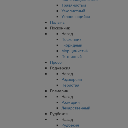
Травянистый
Узколистный
Уклоняющийся
Полынь
Посконник
Назад
Посконник
Гибридный
Морщинистый
Пятнистый
Просо
Роджерсия
Назад
Роджерсия
Перистая
Розмарин
Назад
Розмарин
Лекарственный
Рудбекия
Назад
Рудбекия