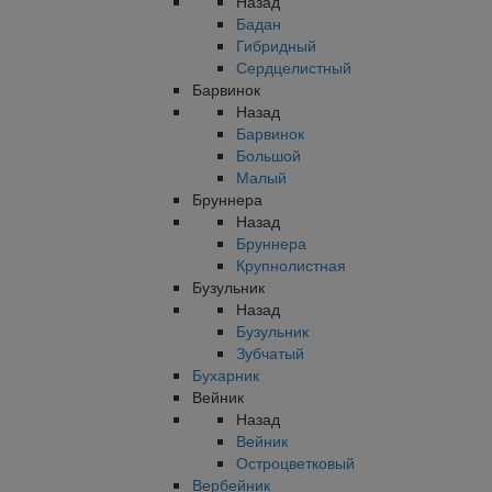
Назад
Бадан
Гибридный
Сердцелистный
Барвинок
Назад
Барвинок
Большой
Малый
Бруннера
Назад
Бруннера
Крупнолистная
Бузульник
Назад
Бузульник
Зубчатый
Бухарник
Вейник
Назад
Вейник
Остроцветковый
Вербейник