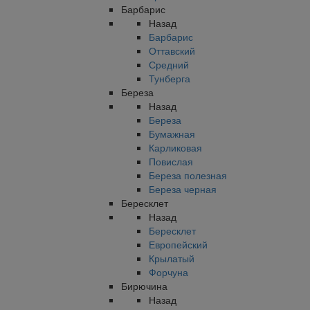
Барбарис
Назад
Барбарис
Оттавский
Средний
Тунберга
Береза
Назад
Береза
Бумажная
Карликовая
Повислая
Береза полезная
Береза черная
Бересклет
Назад
Бересклет
Европейский
Крылатый
Форчуна
Бирючина
Назад