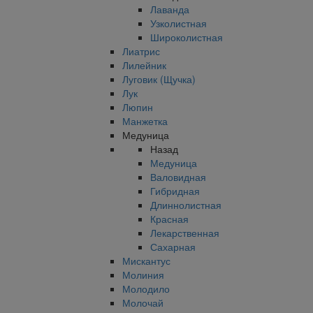
Лаванда
Узколистная
Широколистная
Лиатрис
Лилейник
Луговик (Щучка)
Лук
Люпин
Манжетка
Медуница
Назад
Медуница
Валовидная
Гибридная
Длиннолистная
Красная
Лекарственная
Сахарная
Мискантус
Молиния
Молодило
Молочай