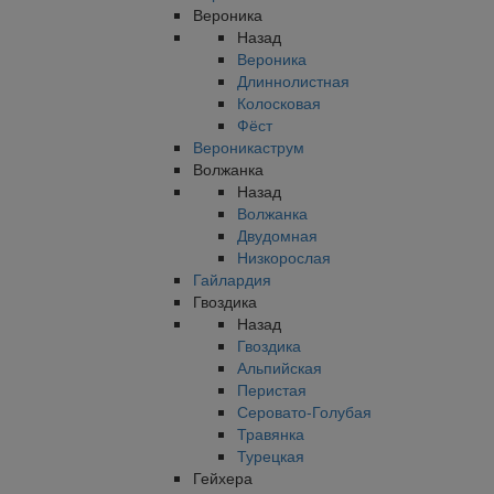
Вероника
Назад
Вероника
Длиннолистная
Колосковая
Фёст
Вероникаструм
Волжанка
Назад
Волжанка
Двудомная
Низкорослая
Гайлардия
Гвоздика
Назад
Гвоздика
Альпийская
Перистая
Серовато-Голубая
Травянка
Турецкая
Гейхера