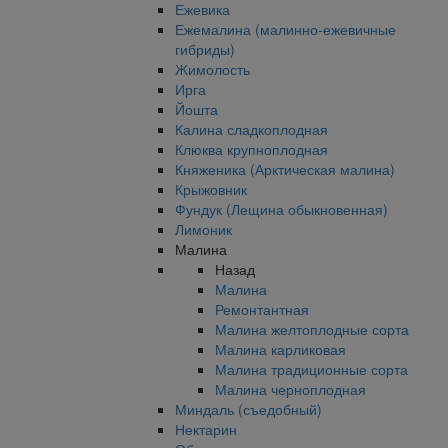
Ежевика
Ежемалина (малинно-ежевичные
гибриды)
Жимолость
Ирга
Йошта
Калина сладкоплодная
Клюква крупноплодная
Княженика (Арктическая малина)
Крыжовник
Фундук (Лещина обыкновенная)
Лимоник
Малина
Назад
Малина
Ремонтантная
Малина желтоплодные сорта
Малина карликовая
Малина традиционные сорта
Малина черноплодная
Миндаль (съедобный)
Нектарин