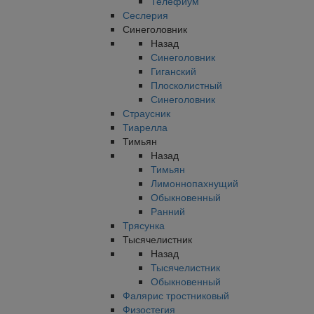
Телефиум
Сеслерия
Синеголовник
Назад
Синеголовник
Гиганский
Плосколистный
Синеголовник
Страусник
Тиарелла
Тимьян
Назад
Тимьян
Лимоннопахнущий
Обыкновенный
Ранний
Трясунка
Тысячелистник
Назад
Тысячелистник
Обыкновенный
Фалярис тростниковый
Физостегия