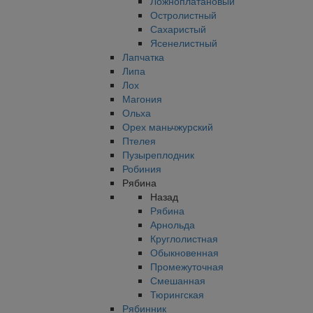
Ложноплатановый
Остролистный
Сахаристый
Ясенелистный
Лапчатка
Липа
Лох
Магония
Ольха
Орех маньчжурский
Птелея
Пузыреплодник
Робиния
Рябина
Назад
Рябина
Арнольда
Круглолистная
Обыкновенная
Промежуточная
Смешанная
Тюрингская
Рябинник