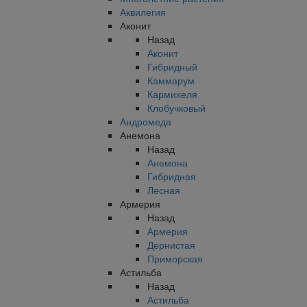
Аквилегия
Аконит
Назад
Аконит
Гибридный
Каммарум
Кармихеля
Клобучковый
Андромеда
Анемона
Назад
Анемона
Гибридная
Лесная
Армерия
Назад
Армерия
Дернистая
Приморская
Астильба
Назад
Астильба