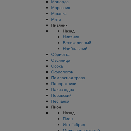
Монарда
Морозник
Мшанка
Мята
Нивяник
Назад
Нивяник
Великолепный
Наибольший
Обриетта
Овсяница
Осока
Офиопогон
Пампасная трава
Папоротники
Пахизандра
Перовский
Песчанка
Пион
Назад
Пион
Ито-Гибрид
Молочноцветковый