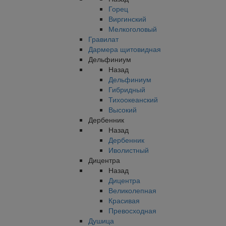
Горец
Виргинский
Мелкоголовый
Гравилат
Дармера щитовидная
Дельфиниум
Назад
Дельфиниум
Гибридный
Тихоокеанский
Высокий
Дербенник
Назад
Дербенник
Иволистный
Дицентра
Назад
Дицентра
Великолепная
Красивая
Превосходная
Душица