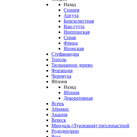
Назад
Спирея
Аргута
Березолистная
Ван-гутта
Ниппонская
Серая
Фрица
Японская
Стефанандра
Тополь
Тюльпанное дерево
Форзиция
Черемуха
Яблоня
Назад
Яблоня
Декоративная
Ясень
Абрикос
Акация
Вереск
Миндаль (Луизеания) трехлопастной
Рододендрон
Роза