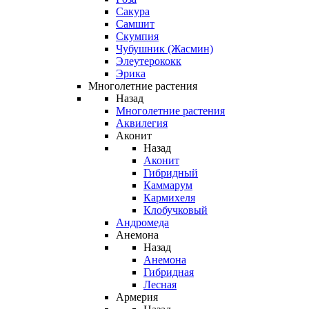
Сакура
Самшит
Скумпия
Чубушник (Жасмин)
Элеутерококк
Эрика
Многолетние растения
Назад
Многолетние растения
Аквилегия
Аконит
Назад
Аконит
Гибридный
Каммарум
Кармихеля
Клобучковый
Андромеда
Анемона
Назад
Анемона
Гибридная
Лесная
Армерия