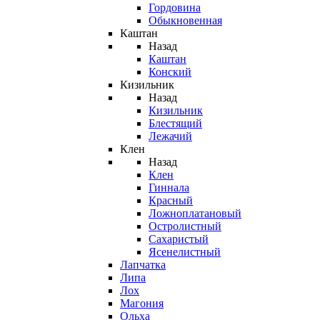
Гордовина
Обыкновенная
Каштан
Назад
Каштан
Конский
Кизильник
Назад
Кизильник
Блестящий
Лежачий
Клен
Назад
Клен
Гиннала
Красный
Ложноплатановый
Остролистный
Сахаристый
Ясенелистный
Лапчатка
Липа
Лох
Магония
Ольха