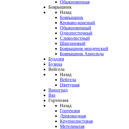
Обыкновенная
Боярышник
Назад
Боярышник
Кроваво-красный
Обыкновенный
Однопестичный
Сливолистный
Шарлаховый
Боярышник морденский
Боярышник Арнольда
Буддлея
Бузина
Вейгела
Назад
Вейгела
Цветущая
Виноград
Вяз
Гортензия
Назад
Гортензия
Древовидная
Крупнолистовая
Метельчатая