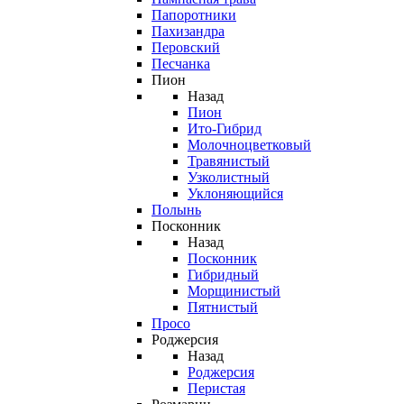
Папоротники
Пахизандра
Перовский
Песчанка
Пион
Назад
Пион
Ито-Гибрид
Молочноцветковый
Травянистый
Узколистный
Уклоняющийся
Полынь
Посконник
Назад
Посконник
Гибридный
Морщинистый
Пятнистый
Просо
Роджерсия
Назад
Роджерсия
Перистая