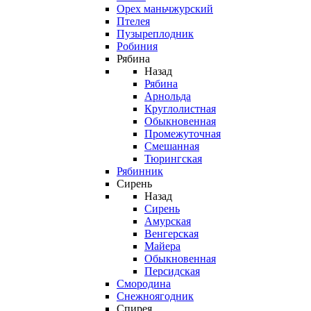
Орех маньчжурский
Птелея
Пузыреплодник
Робиния
Рябина
Назад
Рябина
Арнольда
Круглолистная
Обыкновенная
Промежуточная
Смешанная
Тюрингская
Рябинник
Сирень
Назад
Сирень
Амурская
Венгерская
Майера
Обыкновенная
Персидская
Смородина
Снежноягодник
Спирея