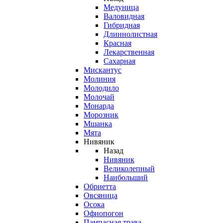
Медуница
Валовидная
Гибридная
Длиннолистная
Красная
Лекарственная
Сахарная
Мискантус
Молиния
Молодило
Молочай
Монарда
Морозник
Мшанка
Мята
Нивяник
Назад
Нивяник
Великолепный
Наибольший
Обриетта
Овсяница
Осока
Офиопогон
Пампасная трава