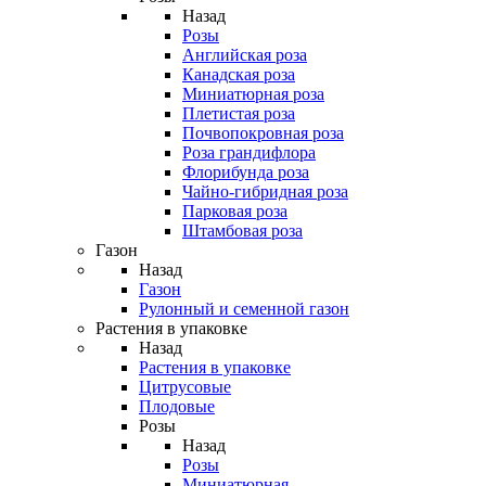
Назад
Розы
Английская роза
Канадская роза
Миниатюрная роза
Плетистая роза
Почвопокровная роза
Роза грандифлора
Флорибунда роза
Чайно-гибридная роза
Парковая роза
Штамбовая роза
Газон
Назад
Газон
Рулонный и семенной газон
Растения в упаковке
Назад
Растения в упаковке
Цитрусовые
Плодовые
Розы
Назад
Розы
Миниатюрная