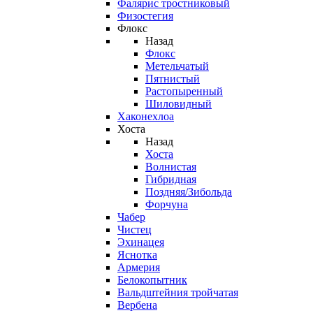
Фалярис тростниковый
Физостегия
Флокс
Назад
Флокс
Метельчатый
Пятнистый
Растопыренный
Шиловидный
Хаконехлоа
Хоста
Назад
Хоста
Волнистая
Гибридная
Поздняя/Зибольда
Форчуна
Чабер
Чистец
Эхинацея
Яснотка
Армерия
Белокопытник
Вальдштейния тройчатая
Вербена