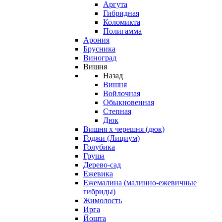
Аргута
Гибридная
Коломикта
Полигамма
Арония
Брусника
Виноград
Вишня
Назад
Вишня
Войлочная
Обыкновенная
Степная
Дюк
Вишня х черешня (дюк)
Годжи (Лициум)
Голубика
Груша
Дерево-сад
Ежевика
Ежемалина (малинно-ежевичные
гибриды)
Жимолость
Ирга
Йошта