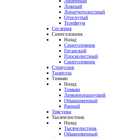
Линейный
Ложный
Лопатчотолистный
Отогнутый
Телефиум
Сеслерия
Синеголовник
Назад
Синеголовник
Гиганский
Плосколистный
Синеголовник
Страусник
Тиарелла
Тимьян
Назад
Тимьян
Лимоннопахнущий
Обыкновенный
Ранний
Трясунка
Тысячелистник
Назад
Тысячелистник
Обыкновенный