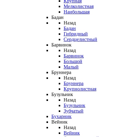
Крупная
Мелколистная
Наибольшая
Бадан
Назад
Бадан
Гибридный
Сердцелистный
Барвинок
Назад
Барвинок
Большой
Малый
Бруннера
Назад
Бруннера
Крупнолистная
Бузульник
Назад
Бузульник
Зубчатый
Бухарник
Вейник
Назад
Вейник