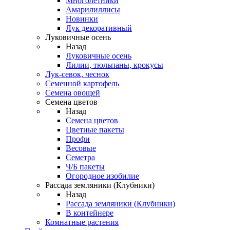
Многолетники
Амарилиллисы
Новинки
Лук декоративный
Луковичные осень
Назад
Луковичные осень
Лилии, тюльпаны, крокусы
Лук-севок, чеснок
Семенной картофель
Семена овощей
Семена цветов
Назад
Семена цветов
Цветные пакеты
Профи
Весовые
Семетра
Ч/Б пакеты
Огородное изобилие
Рассада земляники (Клубники)
Назад
Рассада земляники (Клубники)
В контейнере
Комнатные растения