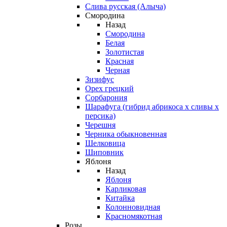
Слива русская (Алыча)
Смородина
Назад
Смородина
Белая
Золотистая
Красная
Черная
Зизифус
Орех грецкий
Сорбарония
Шарафуга (гибрид абрикоса х сливы х
персика)
Черешня
Черника обыкновенная
Шелковица
Шиповник
Яблоня
Назад
Яблоня
Карликовая
Китайка
Колонновидная
Красномякотная
Розы