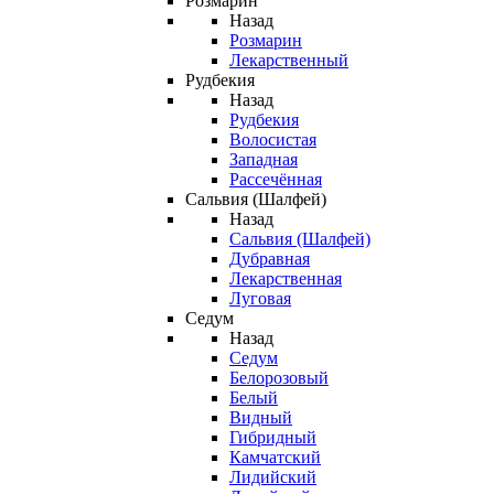
Розмарин
Назад
Розмарин
Лекарственный
Рудбекия
Назад
Рудбекия
Волосистая
Западная
Рассечённая
Сальвия (Шалфей)
Назад
Сальвия (Шалфей)
Дубравная
Лекарственная
Луговая
Седум
Назад
Седум
Белорозовый
Белый
Видный
Гибридный
Камчатский
Лидийский