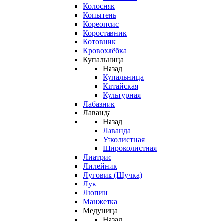
Колосняк
Копытень
Кореопсис
Короставник
Котовник
Кровохлёбка
Купальница
Назад
Купальница
Китайская
Культурная
Лабазник
Лаванда
Назад
Лаванда
Узколистная
Широколистная
Лиатрис
Лилейник
Луговик (Щучка)
Лук
Люпин
Манжетка
Медуница
Назад