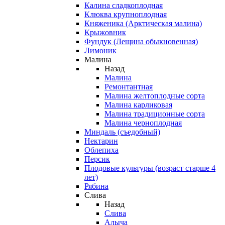
Калина сладкоплодная
Клюква крупноплодная
Княженика (Арктическая малина)
Крыжовник
Фундук (Лещина обыкновенная)
Лимоник
Малина
Назад
Малина
Ремонтантная
Малина желтоплодные сорта
Малина карликовая
Малина традиционные сорта
Малина черноплодная
Миндаль (съедобный)
Нектарин
Облепиха
Персик
Плодовые культуры (возраст старше 4
лет)
Рябина
Слива
Назад
Слива
Алыча