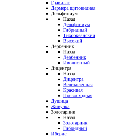
Гравилат
Дармера щитовидная
Дельфиниум
Назад
Дельфиниум
Гибридный
Тихоокеанский
Высокий
Дербенник
Назад
Дербенник
Иволистный
Дицентра
Назад
Дицентра
Великолепная
Красивая
Превосходная
Душица
Живучка
Золотарник
Назад
Золотарник
Гибридный
Иберис