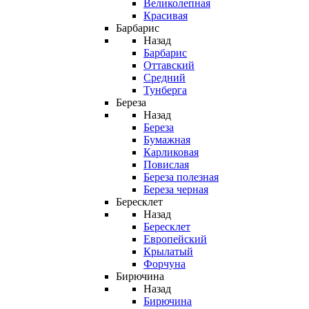
Великолепная
Красивая
Барбарис
Назад
Барбарис
Оттавский
Средний
Тунберга
Береза
Назад
Береза
Бумажная
Карликовая
Повислая
Береза полезная
Береза черная
Бересклет
Назад
Бересклет
Европейский
Крылатый
Форчуна
Бирючина
Назад
Бирючина