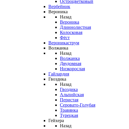
Остроцветковый
Вербейник
Вероника
Назад
Вероника
Длиннолистная
Колосковая
Фёст
Вероникаструм
Волжанка
Назад
Волжанка
Двудомная
Низкорослая
Гайлардия
Гвоздика
Назад
Гвоздика
Альпийская
Перистая
Серовато-Голубая
Травянка
Турецкая
Гейхера
Назад