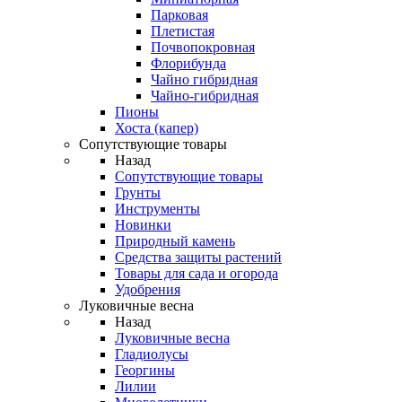
Парковая
Плетистая
Почвопокровная
Флорибунда
Чайно гибридная
Чайно-гибридная
Пионы
Хоста (капер)
Сопутствующие товары
Назад
Сопутствующие товары
Грунты
Инструменты
Новинки
Природный камень
Средства защиты растений
Товары для сада и огорода
Удобрения
Луковичные весна
Назад
Луковичные весна
Гладиолусы
Георгины
Лилии