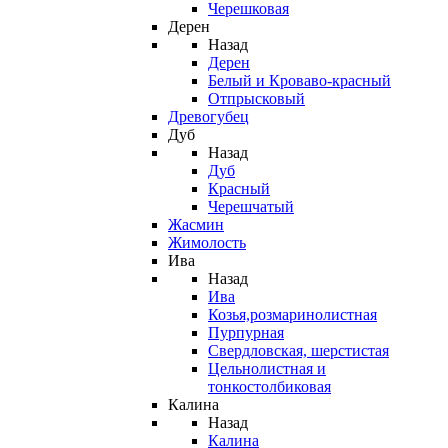
Черешковая
Дерен
Назад
Дерен
Белый и Кроваво-красный
Отпрысковый
Древогубец
Дуб
Назад
Дуб
Красный
Черешчатый
Жасмин
Жимолость
Ива
Назад
Ива
Козья,розмаринолистная
Пурпурная
Свердловская, шерстистая
Цельнолистная и
тонкостолбиковая
Калина
Назад
Калина