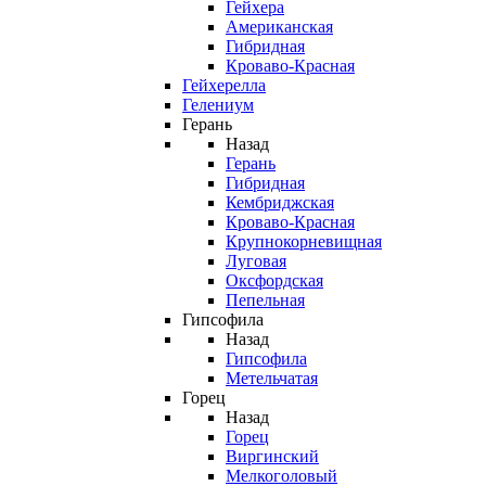
Гейхера
Американская
Гибридная
Кроваво-Красная
Гейхерелла
Гелениум
Герань
Назад
Герань
Гибридная
Кембриджская
Кроваво-Красная
Крупнокорневищная
Луговая
Оксфордская
Пепельная
Гипсофила
Назад
Гипсофила
Метельчатая
Горец
Назад
Горец
Виргинский
Мелкоголовый