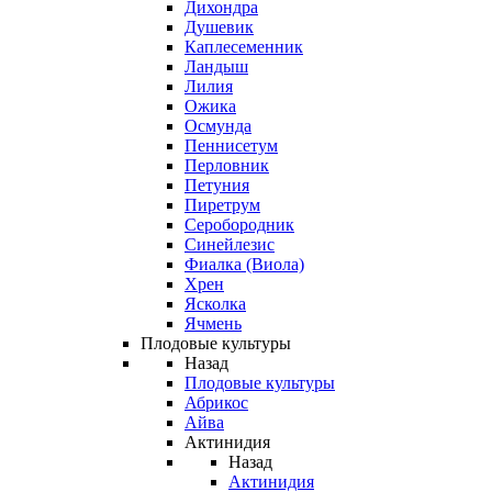
Дихондра
Душевик
Каплесеменник
Ландыш
Лилия
Ожика
Осмунда
Пеннисетум
Перловник
Петуния
Пиретрум
Серобородник
Синейлезис
Фиалка (Виола)
Хрен
Ясколка
Ячмень
Плодовые культуры
Назад
Плодовые культуры
Абрикос
Айва
Актинидия
Назад
Актинидия