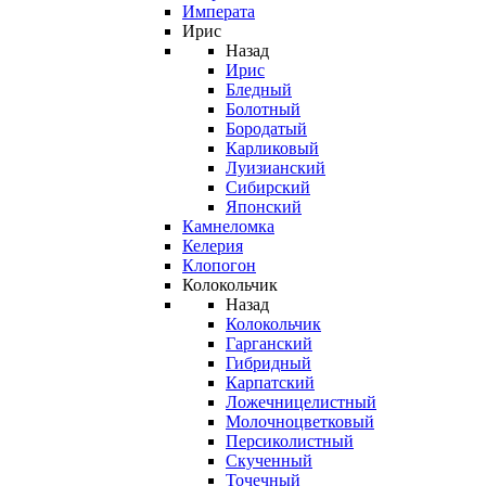
Императа
Ирис
Назад
Ирис
Бледный
Болотный
Бородатый
Карликовый
Луизианский
Сибирский
Японский
Камнеломка
Келерия
Клопогон
Колокольчик
Назад
Колокольчик
Гарганский
Гибридный
Карпатский
Ложечницелистный
Молочноцветковый
Персиколистный
Скученный
Точечный