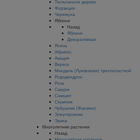
Тюльпанное дерево
Форзиция
Черемуха
Яблоня
Назад
Яблоня
Декоративная
Ясень
Абрикос
Акация
Вереск
Миндаль (Луизеания) трехлопастной
Рододендрон
Роза
Сакура
Самшит
Скумпия
Чубушник (Жасмин)
Элеутерококк
Эрика
Многолетние растения
Назад
Многолетние растения