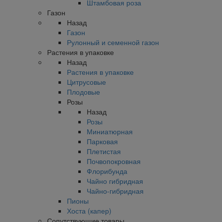
Штамбовая роза
Газон
Назад
Газон
Рулонный и семенной газон
Растения в упаковке
Назад
Растения в упаковке
Цитрусовые
Плодовые
Розы
Назад
Розы
Миниатюрная
Парковая
Плетистая
Почвопокровная
Флорибунда
Чайно гибридная
Чайно-гибридная
Пионы
Хоста (капер)
Сопутствующие товары