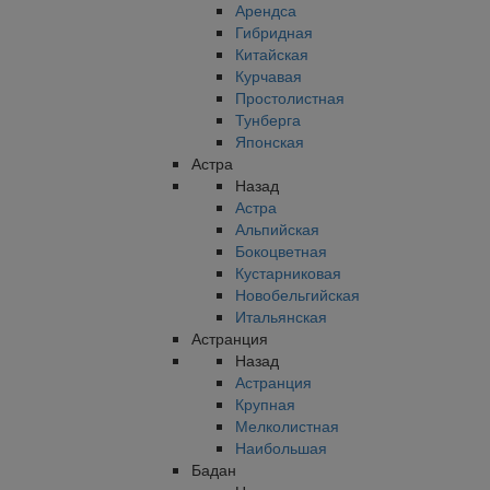
Арендса
Гибридная
Китайская
Курчавая
Простолистная
Тунберга
Японская
Астра
Назад
Астра
Альпийская
Бокоцветная
Кустарниковая
Новобельгийская
Итальянская
Астранция
Назад
Астранция
Крупная
Мелколистная
Наибольшая
Бадан