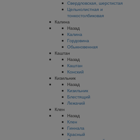
Свердловская, шерстистая
Цельнолистная и
тонкостолбиковая
Калина
Назад
Калина
Гордовина
Обыкновенная
Каштан
Назад
Каштан
Конский
Кизильник
Назад
Кизильник
Блестящий
Лежачий
Клен
Назад
Клен
Гиннала
Красный