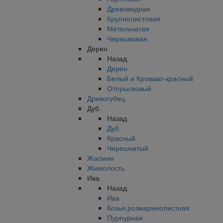
Древовидная
Крупнолистовая
Метельчатая
Черешковая
Дерен
Назад
Дерен
Белый и Кроваво-красный
Отпрысковый
Древогубец
Дуб
Назад
Дуб
Красный
Черешчатый
Жасмин
Жимолость
Ива
Назад
Ива
Козья,розмаринолистная
Пурпурная