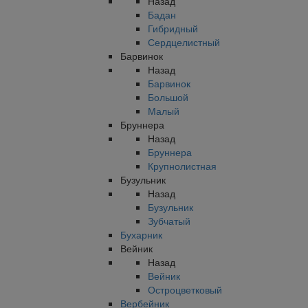
Назад
Бадан
Гибридный
Сердцелистный
Барвинок
Назад
Барвинок
Большой
Малый
Бруннера
Назад
Бруннера
Крупнолистная
Бузульник
Назад
Бузульник
Зубчатый
Бухарник
Вейник
Назад
Вейник
Остроцветковый
Вербейник