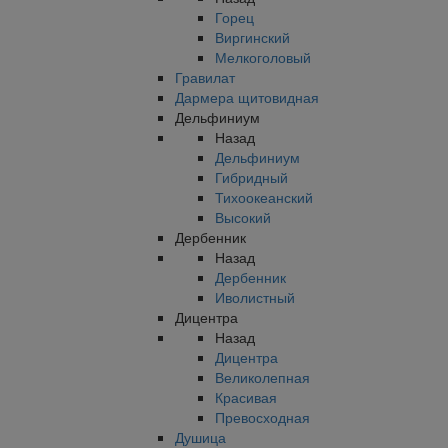
Горец
Виргинский
Мелкоголовый
Гравилат
Дармера щитовидная
Дельфиниум
Назад
Дельфиниум
Гибридный
Тихоокеанский
Высокий
Дербенник
Назад
Дербенник
Иволистный
Дицентра
Назад
Дицентра
Великолепная
Красивая
Превосходная
Душица