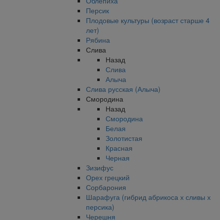
Облепиха
Персик
Плодовые культуры (возраст старше 4
лет)
Рябина
Слива
Назад
Слива
Алыча
Слива русская (Алыча)
Смородина
Назад
Смородина
Белая
Золотистая
Красная
Черная
Зизифус
Орех грецкий
Сорбарония
Шарафуга (гибрид абрикоса х сливы х
персика)
Черешня