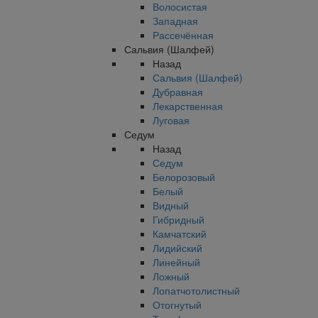
Волосистая
Западная
Рассечённая
Сальвия (Шалфей)
Назад
Сальвия (Шалфей)
Дубравная
Лекарственная
Луговая
Седум
Назад
Седум
Белорозовый
Белый
Видный
Гибридный
Камчатский
Лидийский
Линейный
Ложный
Лопатчотолистный
Отогнутый