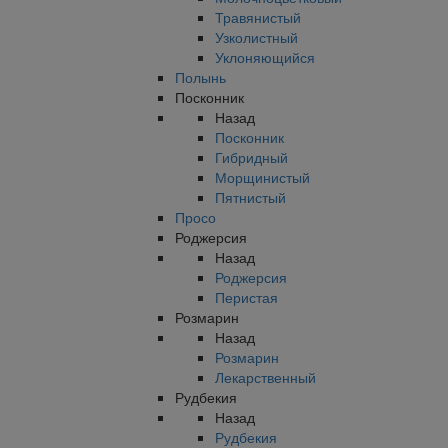
Травянистый
Узколистный
Уклоняющийся
Полынь
Посконник
Назад
Посконник
Гибридный
Морщинистый
Пятнистый
Просо
Роджерсия
Назад
Роджерсия
Перистая
Розмарин
Назад
Розмарин
Лекарственный
Рудбекия
Назад
Рудбекия