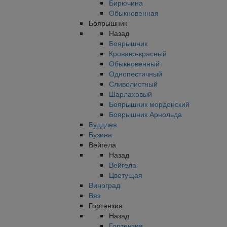
Бирючина
Обыкновенная
Боярышник
Назад
Боярышник
Кроваво-красный
Обыкновенный
Однопестичный
Сливолистный
Шарлаховый
Боярышник морденский
Боярышник Арнольда
Буддлея
Бузина
Вейгела
Назад
Вейгела
Цветущая
Виноград
Вяз
Гортензия
Назад
Гортензия