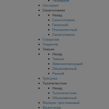
Телефиум
Сеслерия
Синеголовник
Назад
Синеголовник
Гиганский
Плосколистный
Синеголовник
Страусник
Тиарелла
Тимьян
Назад
Тимьян
Лимоннопахнущий
Обыкновенный
Ранний
Трясунка
Тысячелистник
Назад
Тысячелистник
Обыкновенный
Фалярис тростниковый
Физостегия