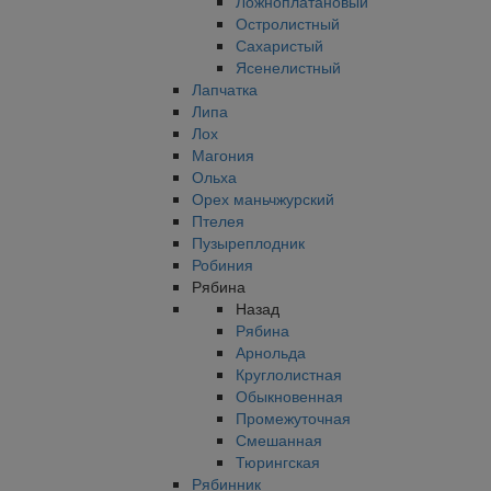
Ложноплатановый
Остролистный
Сахаристый
Ясенелистный
Лапчатка
Липа
Лох
Магония
Ольха
Орех маньчжурский
Птелея
Пузыреплодник
Робиния
Рябина
Назад
Рябина
Арнольда
Круглолистная
Обыкновенная
Промежуточная
Смешанная
Тюрингская
Рябинник