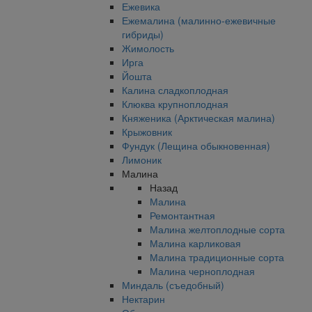
Ежевика
Ежемалина (малинно-ежевичные
гибриды)
Жимолость
Ирга
Йошта
Калина сладкоплодная
Клюква крупноплодная
Княженика (Арктическая малина)
Крыжовник
Фундук (Лещина обыкновенная)
Лимоник
Малина
Назад
Малина
Ремонтантная
Малина желтоплодные сорта
Малина карликовая
Малина традиционные сорта
Малина черноплодная
Миндаль (съедобный)
Нектарин