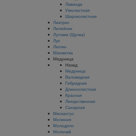
Лаванда
Узколистная
Широколистная
Лиатрис
Лилейник
Луговик (Щучка)
Лук
Люпин
Манжетка
Медуница
Назад
Медуница
Валовидная
Гибридная
Длиннолистная
Красная
Лекарственная
Сахарная
Мискантус
Молиния
Молодило
Молочай