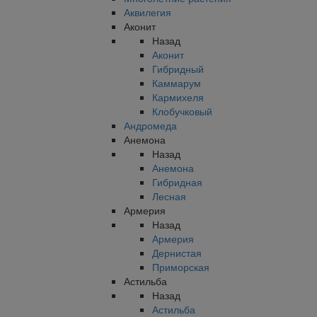
Аквилегия
Аконит
Назад
Аконит
Гибридный
Каммарум
Кармихеля
Клобучковый
Андромеда
Анемона
Назад
Анемона
Гибридная
Лесная
Армерия
Назад
Армерия
Дернистая
Приморская
Астильба
Назад
Астильба