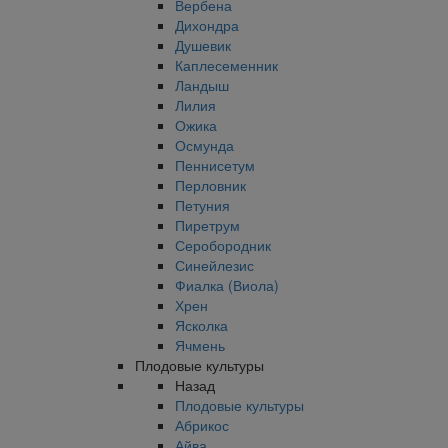
Вербена
Дихондра
Душевик
Каплесеменник
Ландыш
Лилия
Ожика
Осмунда
Пеннисетум
Перловник
Петуния
Пиретрум
Серобородник
Синейлезис
Фиалка (Виола)
Хрен
Ясколка
Ячмень
Плодовые культуры
Назад
Плодовые культуры
Абрикос
Айва