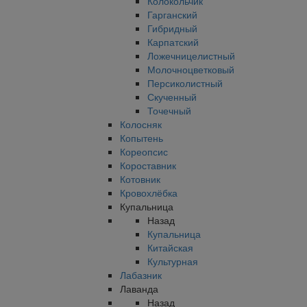
Колокольчик
Гарганский
Гибридный
Карпатский
Ложечницелистный
Молочноцветковый
Персиколистный
Скученный
Точечный
Колосняк
Копытень
Кореопсис
Короставник
Котовник
Кровохлёбка
Купальница
Назад
Купальница
Китайская
Культурная
Лабазник
Лаванда
Назад