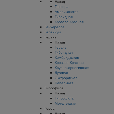
Назад
Гейхера
Американская
Гибридная
Кроваво-Красная
Гейхерелла
Гелениум
Герань
Назад
Герань
Гибридная
Кембриджская
Кроваво-Красная
Крупнокорневищная
Луговая
Оксфордская
Пепельная
Гипсофила
Назад
Гипсофила
Метельчатая
Горец
Назад