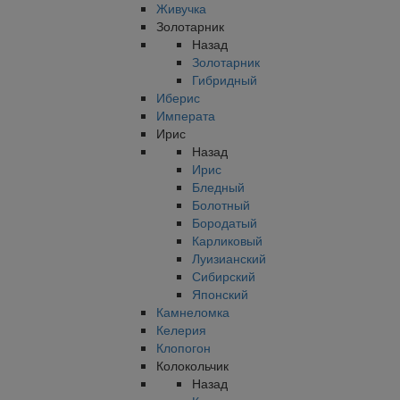
Живучка
Золотарник
Назад
Золотарник
Гибридный
Иберис
Императа
Ирис
Назад
Ирис
Бледный
Болотный
Бородатый
Карликовый
Луизианский
Сибирский
Японский
Камнеломка
Келерия
Клопогон
Колокольчик
Назад