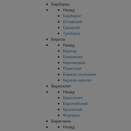
Барбарис
Назад
Барбарис
Оттавский
Средний
Тунберга
Береза
Назад
Береза
Бумажная
Карликовая
Повислая
Береза полезная
Береза черная
Бересклет
Назад
Бересклет
Европейский
Крылатый
Форчуна
Бирючина
Назад