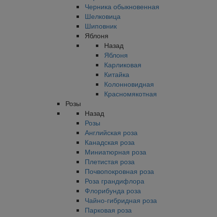
Черника обыкновенная
Шелковица
Шиповник
Яблоня
Назад
Яблоня
Карликовая
Китайка
Колонновидная
Красномякотная
Розы
Назад
Розы
Английская роза
Канадская роза
Миниатюрная роза
Плетистая роза
Почвопокровная роза
Роза грандифлора
Флорибунда роза
Чайно-гибридная роза
Парковая роза