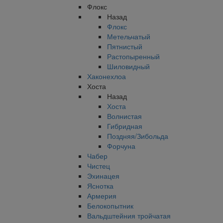
Флокс
Назад
Флокс
Метельчатый
Пятнистый
Растопыренный
Шиловидный
Хаконехлоа
Хоста
Назад
Хоста
Волнистая
Гибридная
Поздняя/Зибольда
Форчуна
Чабер
Чистец
Эхинацея
Яснотка
Армерия
Белокопытник
Вальдштейния тройчатая