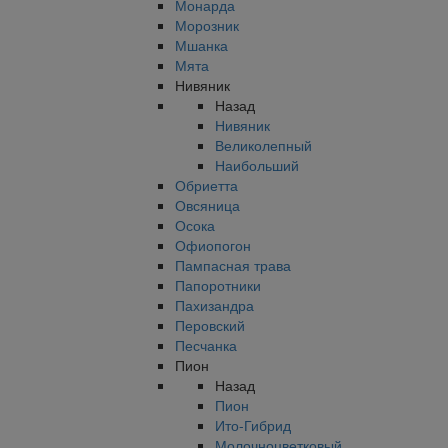
Монарда
Морозник
Мшанка
Мята
Нивяник
Назад
Нивяник
Великолепный
Наибольший
Обриетта
Овсяница
Осока
Офиопогон
Пампасная трава
Папоротники
Пахизандра
Перовский
Песчанка
Пион
Назад
Пион
Ито-Гибрид
Молочноцветковый