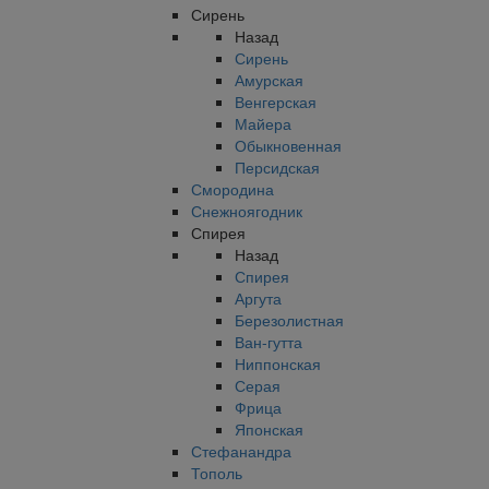
Сирень
Назад
Сирень
Амурская
Венгерская
Майера
Обыкновенная
Персидская
Смородина
Снежноягодник
Спирея
Назад
Спирея
Аргута
Березолистная
Ван-гутта
Ниппонская
Серая
Фрица
Японская
Стефанандра
Тополь