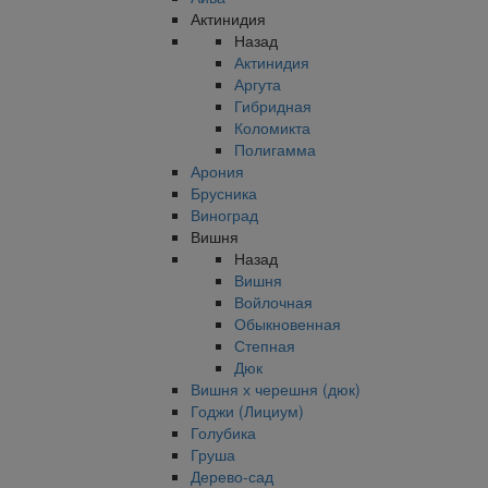
Актинидия
Назад
Актинидия
Аргута
Гибридная
Коломикта
Полигамма
Арония
Брусника
Виноград
Вишня
Назад
Вишня
Войлочная
Обыкновенная
Степная
Дюк
Вишня х черешня (дюк)
Годжи (Лициум)
Голубика
Груша
Дерево-сад