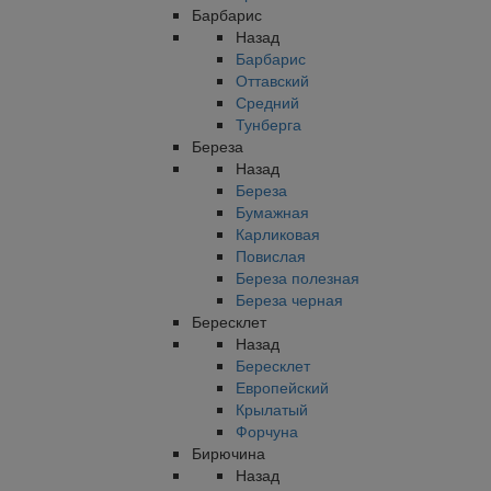
Барбарис
Назад
Барбарис
Оттавский
Средний
Тунберга
Береза
Назад
Береза
Бумажная
Карликовая
Повислая
Береза полезная
Береза черная
Бересклет
Назад
Бересклет
Европейский
Крылатый
Форчуна
Бирючина
Назад