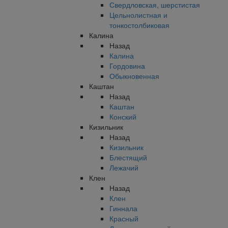
Свердловская, шерстистая
Цельнолистная и
тонкостолбиковая
Калина
Назад
Калина
Гордовина
Обыкновенная
Каштан
Назад
Каштан
Конский
Кизильник
Назад
Кизильник
Блестящий
Лежачий
Клен
Назад
Клен
Гиннала
Красный