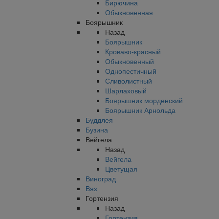
Бирючина
Обыкновенная
Боярышник
Назад
Боярышник
Кроваво-красный
Обыкновенный
Однопестичный
Сливолистный
Шарлаховый
Боярышник морденский
Боярышник Арнольда
Буддлея
Бузина
Вейгела
Назад
Вейгела
Цветущая
Виноград
Вяз
Гортензия
Назад
Гортензия