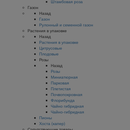
Штамбовая роза
Газон
Назад
Газон
Рулонный и семенной газон
Растения в упаковке
Назад
Растения в упаковке
Цитрусовые
Плодовые
Розы
Назад
Розы
Миниатюрная
Парковая
Плетистая
Почвопокровная
Флорибунда
Чайно гибридная
Чайно-гибридная
Пионы
Хоста (капер)
Сопутствующие товары