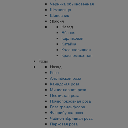
Черника обыкновенная
Шелковица
Шиповник
Яблоня
Назад
Яблоня
Карликовая
Китайка
Колонновидная
Красномякотная
Розы
Назад
Розы
Английская роза
Канадская роза
Миниатюрная роза
Плетистая роза
Почвопокровная роза
Роза грандифлора
Флорибунда роза
Чайно-гибридная роза
Парковая роза