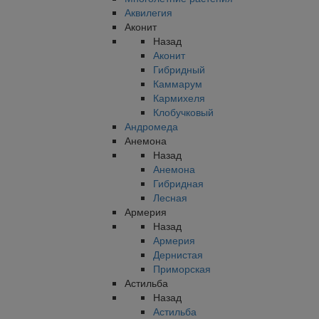
Аквилегия
Аконит
Назад
Аконит
Гибридный
Каммарум
Кармихеля
Клобучковый
Андромеда
Анемона
Назад
Анемона
Гибридная
Лесная
Армерия
Назад
Армерия
Дернистая
Приморская
Астильба
Назад
Астильба