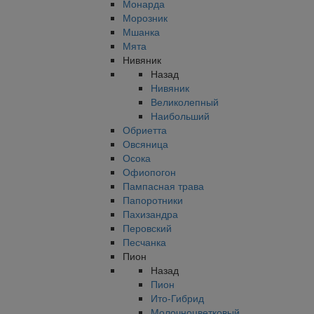
Монарда
Морозник
Мшанка
Мята
Нивяник
Назад
Нивяник
Великолепный
Наибольший
Обриетта
Овсяница
Осока
Офиопогон
Пампасная трава
Папоротники
Пахизандра
Перовский
Песчанка
Пион
Назад
Пион
Ито-Гибрид
Молочноцветковый