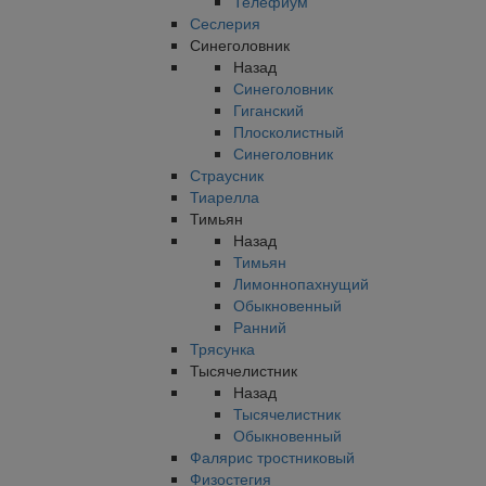
Телефиум
Сеслерия
Синеголовник
Назад
Синеголовник
Гиганский
Плосколистный
Синеголовник
Страусник
Тиарелла
Тимьян
Назад
Тимьян
Лимоннопахнущий
Обыкновенный
Ранний
Трясунка
Тысячелистник
Назад
Тысячелистник
Обыкновенный
Фалярис тростниковый
Физостегия