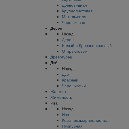
Древовидная
Крупнолистовая
Метельчатая
Черешковая
Дерен
Назад
Дерен
Белый и Кроваво-красный
Отпрысковый
Древогубец
Дуб
Назад
Дуб
Красный
Черешчатый
Жасмин
Жимолость
Ива
Назад
Ива
Козья,розмаринолистная
Пурпурная