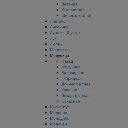
Лаванда
Узколистная
Широколистная
Лиатрис
Лилейник
Луговик (Щучка)
Лук
Люпин
Манжетка
Медуница
Назад
Медуница
Валовидная
Гибридная
Длиннолистная
Красная
Лекарственная
Сахарная
Мискантус
Молиния
Молодило
Молочай