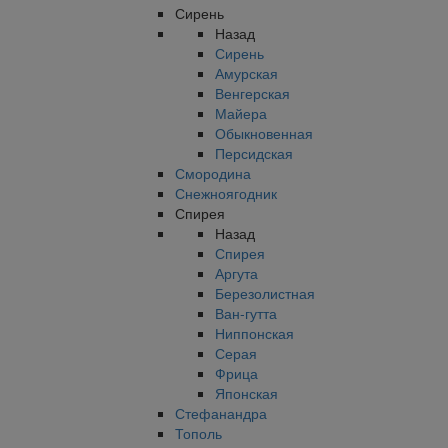
Сирень
Назад
Сирень
Амурская
Венгерская
Майера
Обыкновенная
Персидская
Смородина
Снежноягодник
Спирея
Назад
Спирея
Аргута
Березолистная
Ван-гутта
Ниппонская
Серая
Фрица
Японская
Стефанандра
Тополь