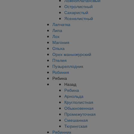
Ложноплатановый
Остролистный
Сахаристый
Ясенелистный
Лапчатка
Липа
Лох
Магония
Ольха
Орех маньчжурский
Птелея
Пузыреплодник
Робиния
Рябина
Назад
Рябина
Арнольда
Круглолистная
Обыкновенная
Промежуточная
Смешанная
Тюрингская
Рябинник