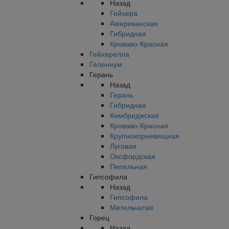
Назад
Гейхера
Американская
Гибридная
Кроваво-Красная
Гейхерелла
Гелениум
Герань
Назад
Герань
Гибридная
Кембриджская
Кроваво-Красная
Крупнокорневищная
Луговая
Оксфордская
Пепельная
Гипсофила
Назад
Гипсофила
Метельчатая
Горец
Назад