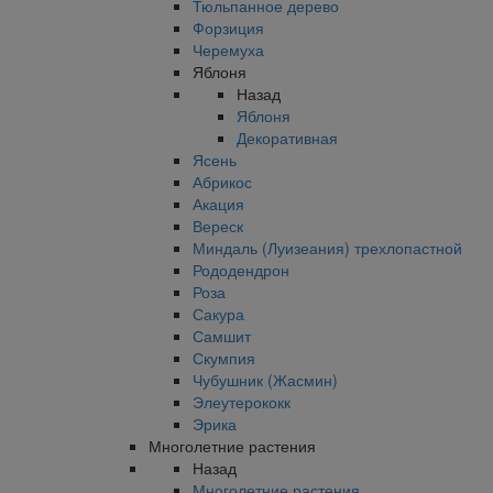
Тюльпанное дерево
Форзиция
Черемуха
Яблоня
Назад
Яблоня
Декоративная
Ясень
Абрикос
Акация
Вереск
Миндаль (Луизеания) трехлопастной
Рододендрон
Роза
Сакура
Самшит
Скумпия
Чубушник (Жасмин)
Элеутерококк
Эрика
Многолетние растения
Назад
Многолетние растения