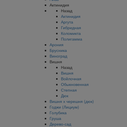
Актинидия
Назад
Актинидия
Аргута
Гибридная
Коломикта
Полигамма
Арония
Брусника
Виноград
Вишня
Назад
Вишня
Войлочная
Обыкновенная
Степная
Дюк
Вишня х черешня (дюк)
Годжи (Лициум)
Голубика
Груша
Дерево-сад