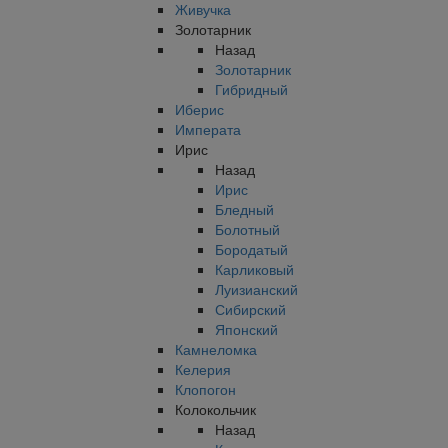
Живучка
Золотарник
Назад
Золотарник
Гибридный
Иберис
Императа
Ирис
Назад
Ирис
Бледный
Болотный
Бородатый
Карликовый
Луизианский
Сибирский
Японский
Камнеломка
Келерия
Клопогон
Колокольчик
Назад