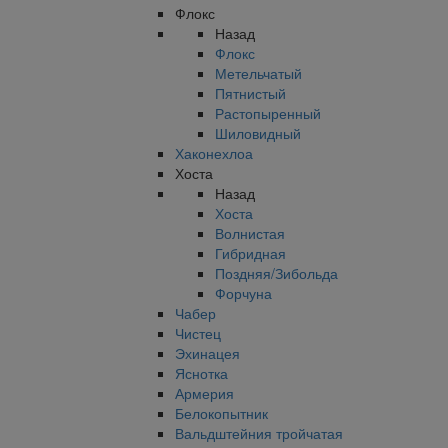
Флокс
Назад
Флокс
Метельчатый
Пятнистый
Растопыренный
Шиловидный
Хаконехлоа
Хоста
Назад
Хоста
Волнистая
Гибридная
Поздняя/Зибольда
Форчуна
Чабер
Чистец
Эхинацея
Яснотка
Армерия
Белокопытник
Вальдштейния тройчатая