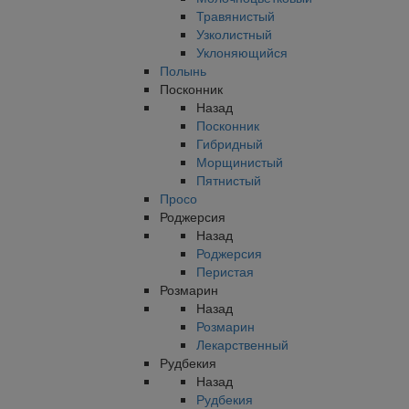
Травянистый
Узколистный
Уклоняющийся
Полынь
Посконник
Назад
Посконник
Гибридный
Морщинистый
Пятнистый
Просо
Роджерсия
Назад
Роджерсия
Перистая
Розмарин
Назад
Розмарин
Лекарственный
Рудбекия
Назад
Рудбекия