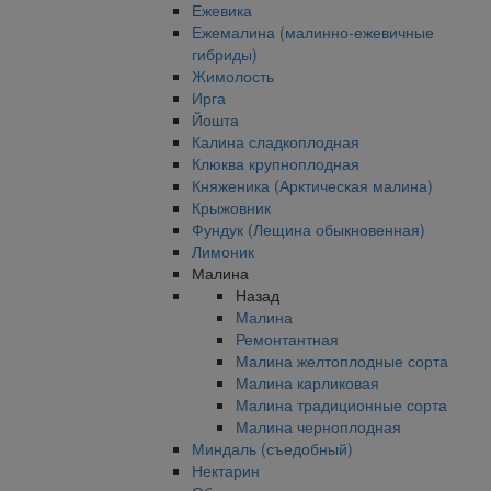
Ежевика
Ежемалина (малинно-ежевичные
гибриды)
Жимолость
Ирга
Йошта
Калина сладкоплодная
Клюква крупноплодная
Княженика (Арктическая малина)
Крыжовник
Фундук (Лещина обыкновенная)
Лимоник
Малина
Назад
Малина
Ремонтантная
Малина желтоплодные сорта
Малина карликовая
Малина традиционные сорта
Малина черноплодная
Миндаль (съедобный)
Нектарин