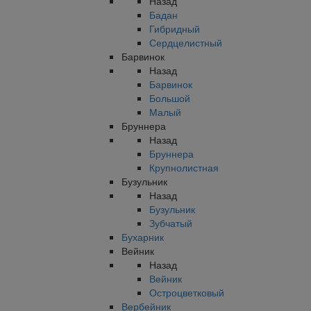
Назад
Бадан
Гибридный
Сердцелистный
Барвинок
Назад
Барвинок
Большой
Малый
Бруннера
Назад
Бруннера
Крупнолистная
Бузульник
Назад
Бузульник
Зубчатый
Бухарник
Вейник
Назад
Вейник
Остроцветковый
Вербейник