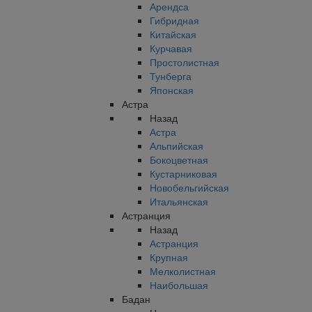
Арендса
Гибридная
Китайская
Курчавая
Простолистная
Тунберга
Японская
Астра
Назад
Астра
Альпийская
Бокоцветная
Кустарниковая
Новобельгийская
Итальянская
Астранция
Назад
Астранция
Крупная
Мелколистная
Наибольшая
Бадан