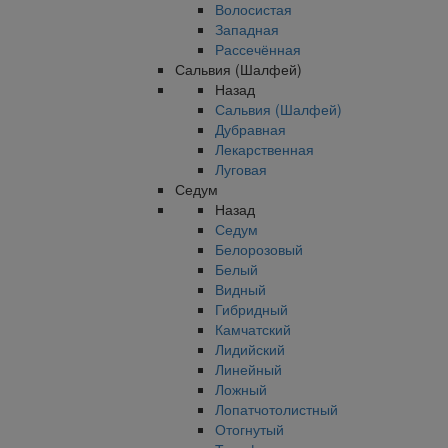
Волосистая
Западная
Рассечённая
Сальвия (Шалфей)
Назад
Сальвия (Шалфей)
Дубравная
Лекарственная
Луговая
Седум
Назад
Седум
Белорозовый
Белый
Видный
Гибридный
Камчатский
Лидийский
Линейный
Ложный
Лопатчотолистный
Отогнутый