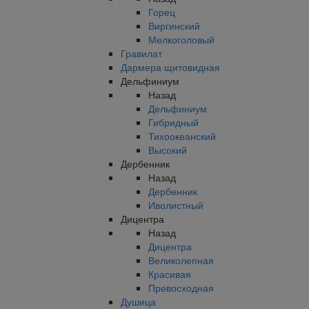
Горец
Виргинский
Мелкоголовый
Гравилат
Дармера щитовидная
Дельфиниум
Назад
Дельфиниум
Гибридный
Тихоокеанский
Высокий
Дербенник
Назад
Дербенник
Иволистный
Дицентра
Назад
Дицентра
Великолепная
Красивая
Превосходная
Душица