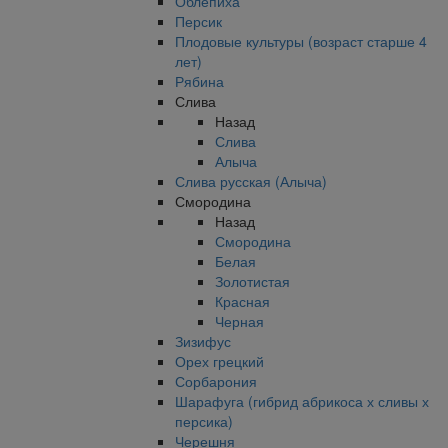
Облепиха
Персик
Плодовые культуры (возраст старше 4
лет)
Рябина
Слива
Назад
Слива
Алыча
Слива русская (Алыча)
Смородина
Назад
Смородина
Белая
Золотистая
Красная
Черная
Зизифус
Орех грецкий
Сорбарония
Шарафуга (гибрид абрикоса х сливы х
персика)
Черешня