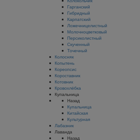
Колокольчик
Гарганский
Гибридный
Карпатский
Ложечницелистный
Молочноцветковый
Персиколистный
Скученный
Точечный
Колосняк
Копытень
Кореопсис
Короставник
Котовник
Кровохлёбка
Купальница
Назад
Купальница
Китайская
Культурная
Лабазник
Лаванда
Назад