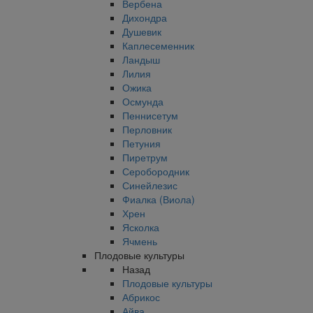
Вербена
Дихондра
Душевик
Каплесеменник
Ландыш
Лилия
Ожика
Осмунда
Пеннисетум
Перловник
Петуния
Пиретрум
Серобородник
Синейлезис
Фиалка (Виола)
Хрен
Ясколка
Ячмень
Плодовые культуры
Назад
Плодовые культуры
Абрикос
Айва