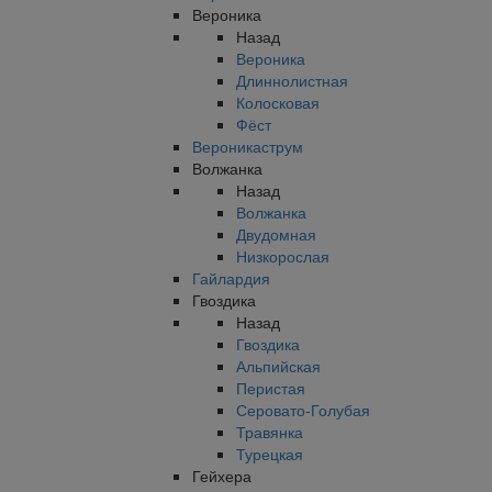
Вероника
Назад
Вероника
Длиннолистная
Колосковая
Фёст
Вероникаструм
Волжанка
Назад
Волжанка
Двудомная
Низкорослая
Гайлардия
Гвоздика
Назад
Гвоздика
Альпийская
Перистая
Серовато-Голубая
Травянка
Турецкая
Гейхера