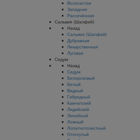
Волосистая
Западная
Рассечённая
Сальвия (Шалфей)
Назад
Сальвия (Шалфей)
Дубравная
Лекарственная
Луговая
Седум
Назад
Седум
Белорозовый
Белый
Видный
Гибридный
Камчатский
Лидийский
Линейный
Ложный
Лопатчотолистный
Отогнутый