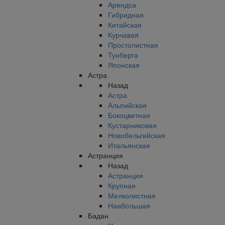
Арендса
Гибридная
Китайская
Курчавая
Простолистная
Тунберга
Японская
Астра
Назад
Астра
Альпийская
Бокоцветная
Кустарниковая
Новобельгийская
Итальянская
Астранция
Назад
Астранция
Крупная
Мелколистная
Наибольшая
Бадан