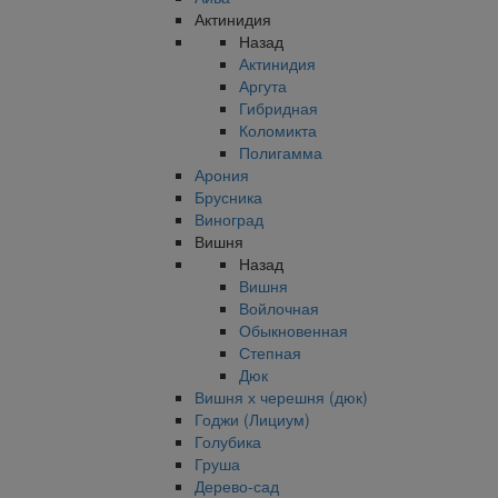
Актинидия
Назад
Актинидия
Аргута
Гибридная
Коломикта
Полигамма
Арония
Брусника
Виноград
Вишня
Назад
Вишня
Войлочная
Обыкновенная
Степная
Дюк
Вишня х черешня (дюк)
Годжи (Лициум)
Голубика
Груша
Дерево-сад