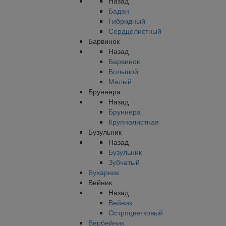
Назад
Бадан
Гибридный
Сердцелистный
Барвинок
Назад
Барвинок
Большой
Малый
Бруннера
Назад
Бруннера
Крупнолистная
Бузульник
Назад
Бузульник
Зубчатый
Бухарник
Вейник
Назад
Вейник
Остроцветковый
Вербейник