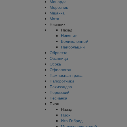
Монарда
Морозник
Мшанка
Мята
Нивяник
Назад
Нивяник
Великолепный
Наибольший
Обриетта
Овсяница
Осока
Офиопогон
Пампасная трава
Папоротники
Пахизандра
Перовский
Песчанка
Пион
Назад
Пион
Ито-Гибрид
Молочноцветковый