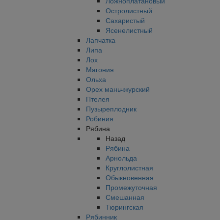
Ложноплатановый
Остролистный
Сахаристый
Ясенелистный
Лапчатка
Липа
Лох
Магония
Ольха
Орех маньчжурский
Птелея
Пузыреплодник
Робиния
Рябина
Назад
Рябина
Арнольда
Круглолистная
Обыкновенная
Промежуточная
Смешанная
Тюрингская
Рябинник