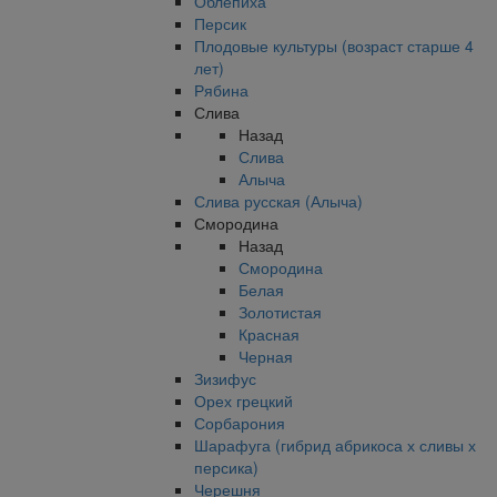
Облепиха
Персик
Плодовые культуры (возраст старше 4
лет)
Рябина
Слива
Назад
Слива
Алыча
Слива русская (Алыча)
Смородина
Назад
Смородина
Белая
Золотистая
Красная
Черная
Зизифус
Орех грецкий
Сорбарония
Шарафуга (гибрид абрикоса х сливы х
персика)
Черешня