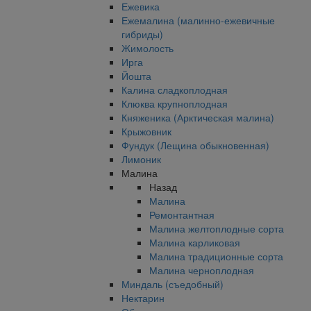
Ежевика
Ежемалина (малинно-ежевичные
гибриды)
Жимолость
Ирга
Йошта
Калина сладкоплодная
Клюква крупноплодная
Княженика (Арктическая малина)
Крыжовник
Фундук (Лещина обыкновенная)
Лимоник
Малина
Назад
Малина
Ремонтантная
Малина желтоплодные сорта
Малина карликовая
Малина традиционные сорта
Малина черноплодная
Миндаль (съедобный)
Нектарин