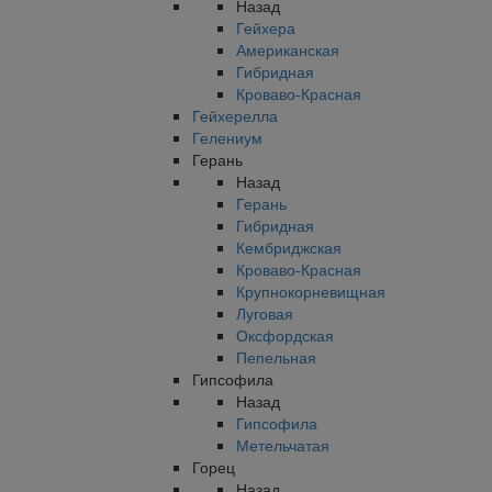
Назад
Гейхера
Американская
Гибридная
Кроваво-Красная
Гейхерелла
Гелениум
Герань
Назад
Герань
Гибридная
Кембриджская
Кроваво-Красная
Крупнокорневищная
Луговая
Оксфордская
Пепельная
Гипсофила
Назад
Гипсофила
Метельчатая
Горец
Назад