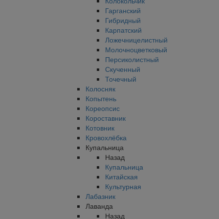
Колокольчик
Гарганский
Гибридный
Карпатский
Ложечницелистный
Молочноцветковый
Персиколистный
Скученный
Точечный
Колосняк
Копытень
Кореопсис
Короставник
Котовник
Кровохлёбка
Купальница
Назад
Купальница
Китайская
Культурная
Лабазник
Лаванда
Назад