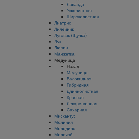
Лаванда
Узколистная
Широколистная
Лиатрис
Лилейник
Луговик (Щучка)
Лук
Люпин
Манжетка
Медуница
Назад
Медуница
Валовидная
Гибридная
Длиннолистная
Красная
Лекарственная
Сахарная
Мискантус
Молиния
Молодило
Молочай