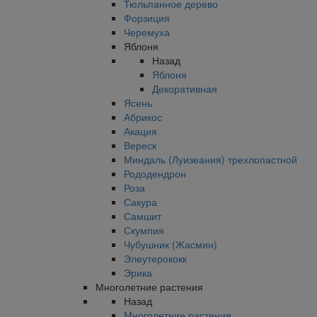
Тюльпанное дерево
Форзиция
Черемуха
Яблоня
Назад
Яблоня
Декоративная
Ясень
Абрикос
Акация
Вереск
Миндаль (Луизеания) трехлопастной
Рододендрон
Роза
Сакура
Самшит
Скумпия
Чубушник (Жасмин)
Элеутерококк
Эрика
Многолетние растения
Назад
Многолетние растения