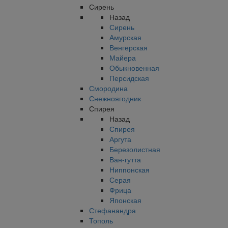
Сирень
Назад
Сирень
Амурская
Венгерская
Майера
Обыкновенная
Персидская
Смородина
Снежноягодник
Спирея
Назад
Спирея
Аргута
Березолистная
Ван-гутта
Ниппонская
Серая
Фрица
Японская
Стефанандра
Тополь