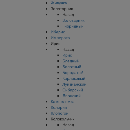
Живучка
Золотарник
Назад
Золотарник
Гибридный
Иберис
Императа
Ирис
Назад
Ирис
Бледный
Болотный
Бородатый
Карликовый
Луизианский
Сибирский
Японский
Камнеломка
Келерия
Клопогон
Колокольчик
Назад