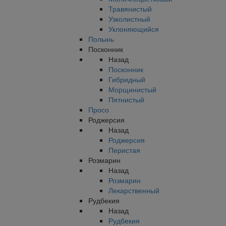
Травянистый
Узколистный
Уклоняющийся
Полынь
Посконник
Назад
Посконник
Гибридный
Морщинистый
Пятнистый
Просо
Роджерсия
Назад
Роджерсия
Перистая
Розмарин
Назад
Розмарин
Лекарственный
Рудбекия
Назад
Рудбекия