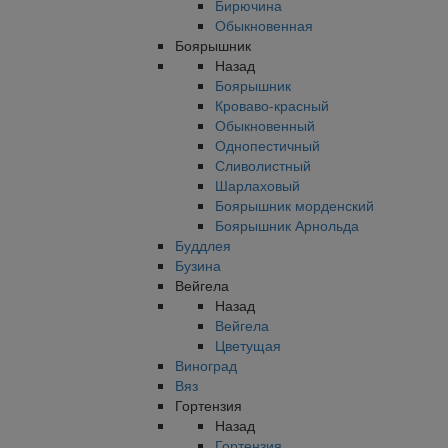
Бирючина
Обыкновенная
Боярышник
Назад
Боярышник
Кроваво-красный
Обыкновенный
Однопестичный
Сливолистный
Шарлаховый
Боярышник морденский
Боярышник Арнольда
Буддлея
Бузина
Вейгела
Назад
Вейгела
Цветущая
Виноград
Вяз
Гортензия
Назад
Гортензия