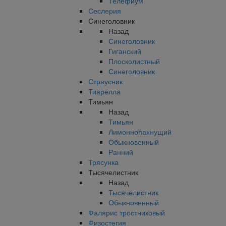
Телефиум
Сеслерия
Синеголовник
Назад
Синеголовник
Гиганский
Плосколистный
Синеголовник
Страусник
Тиарелла
Тимьян
Назад
Тимьян
Лимоннопахнущий
Обыкновенный
Ранний
Трясунка
Тысячелистник
Назад
Тысячелистник
Обыкновенный
Фалярис тростниковый
Физостегия