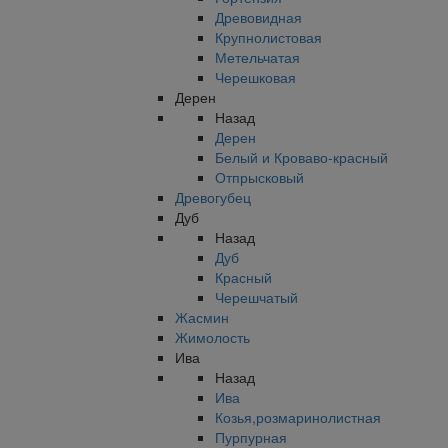
Древовидная
Крупнолистовая
Метельчатая
Черешковая
Дерен
Назад
Дерен
Белый и Кроваво-красный
Отпрысковый
Древогубец
Дуб
Назад
Дуб
Красный
Черешчатый
Жасмин
Жимолость
Ива
Назад
Ива
Козья,розмаринолистная
Пурпурная