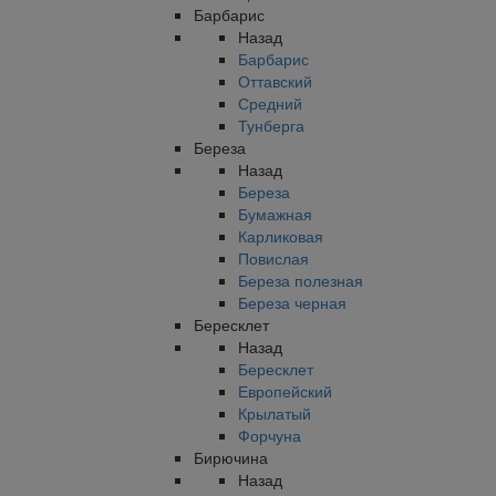
Барбарис
Назад
Барбарис
Оттавский
Средний
Тунберга
Береза
Назад
Береза
Бумажная
Карликовая
Повислая
Береза полезная
Береза черная
Бересклет
Назад
Бересклет
Европейский
Крылатый
Форчуна
Бирючина
Назад