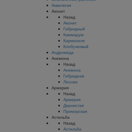
Аквилегия
Аконит
Назад
Аконит
Гибридный
Каммарум
Кармихеля
Клобучковый
Андромеда
Анемона
Назад
Анемона
Гибридная
Лесная
Армерия
Назад
Армерия
Дернистая
Приморская
Астильба
Назад
Астильба