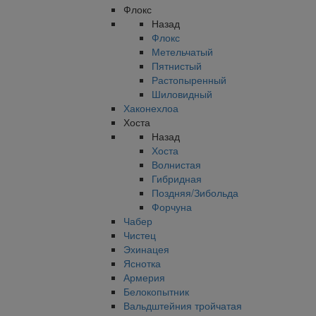
Флокс
Назад
Флокс
Метельчатый
Пятнистый
Растопыренный
Шиловидный
Хаконехлоа
Хоста
Назад
Хоста
Волнистая
Гибридная
Поздняя/Зибольда
Форчуна
Чабер
Чистец
Эхинацея
Яснотка
Армерия
Белокопытник
Вальдштейния тройчатая