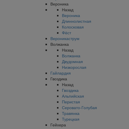
Вероника
Назад
Вероника
Длиннолистная
Колосковая
Фёст
Вероникаструм
Волжанка
Назад
Волжанка
Двудомная
Низкорослая
Гайлардия
Гвоздика
Назад
Гвоздика
Альпийская
Перистая
Серовато-Голубая
Травянка
Турецкая
Гейхера