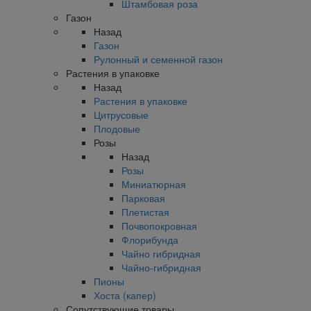
Штамбовая роза
Газон
Назад
Газон
Рулонный и семенной газон
Растения в упаковке
Назад
Растения в упаковке
Цитрусовые
Плодовые
Розы
Назад
Розы
Миниатюрная
Парковая
Плетистая
Почвопокровная
Флорибунда
Чайно гибридная
Чайно-гибридная
Пионы
Хоста (капер)
Сопутствующие товары