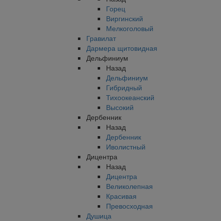
Горец
Виргинский
Мелкоголовый
Гравилат
Дармера щитовидная
Дельфиниум
Назад
Дельфиниум
Гибридный
Тихоокеанский
Высокий
Дербенник
Назад
Дербенник
Иволистный
Дицентра
Назад
Дицентра
Великолепная
Красивая
Превосходная
Душица