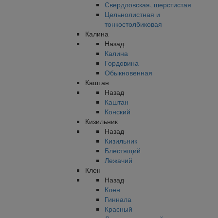
Свердловская, шерстистая
Цельнолистная и
тонкостолбиковая
Калина
Назад
Калина
Гордовина
Обыкновенная
Каштан
Назад
Каштан
Конский
Кизильник
Назад
Кизильник
Блестящий
Лежачий
Клен
Назад
Клен
Гиннала
Красный