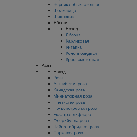
Черника обыкновенная
Шелковица
Шиповник
Яблоня
Назад
Яблоня
Карликовая
Китайка
Колонновидная
Красномякотная
Розы
Назад
Розы
Английская роза
Канадская роза
Миниатюрная роза
Плетистая роза
Почвопокровная роза
Роза грандифлора
Флорибунда роза
Чайно-гибридная роза
Парковая роза