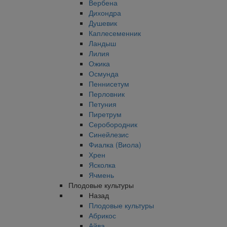
Вербена
Дихондра
Душевик
Каплесеменник
Ландыш
Лилия
Ожика
Осмунда
Пеннисетум
Перловник
Петуния
Пиретрум
Серобородник
Синейлезис
Фиалка (Виола)
Хрен
Ясколка
Ячмень
Плодовые культуры
Назад
Плодовые культуры
Абрикос
Айва