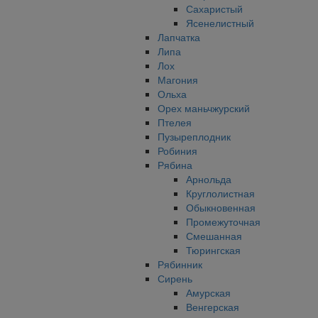
Сахаристый
Ясенелистный
Лапчатка
Липа
Лох
Магония
Ольха
Орех маньчжурский
Птелея
Пузыреплодник
Робиния
Рябина
Арнольда
Круглолистная
Обыкновенная
Промежуточная
Смешанная
Тюрингская
Рябинник
Сирень
Амурская
Венгерская