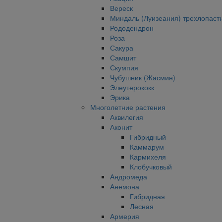
Вереск
Миндаль (Луизеания) трехлопаст
Рододендрон
Роза
Сакура
Самшит
Скумпия
Чубушник (Жасмин)
Элеутерококк
Эрика
Многолетние растения
Аквилегия
Аконит
Гибридный
Каммарум
Кармихеля
Клобучковый
Андромеда
Анемона
Гибридная
Лесная
Армерия