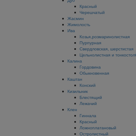
Дуб
Красный
Черешчатый
Жасмин
Жимолость
Ива
Козья,розмаринолистная
Пурпурная
Свердловская, шерстистая
Цельнолистная и тонкостол
Калина
Гордовина
Обыкновенная
Каштан
Конский
Кизильник
Блестящий
Лежачий
Клен
Гиннала
Красный
Ложноплатановый
Остролистный