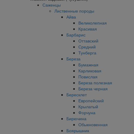
Саженцы
Лиственные породы
Айва
Великолепная
Красивая
Барбарис
Оттавский
Средний
Тунберга
Береза
Бумажная
Карликовая
Повислая
Береза полезная
Береза черная
Бересклет
Европейский
Крылатый
Форчуна
Бирючина
Обыкновенная
Боярышник