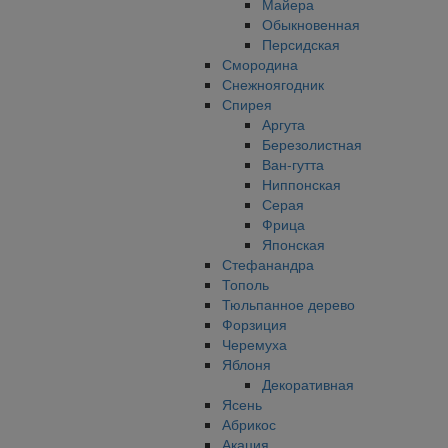
Майера
Обыкновенная
Персидская
Смородина
Снежноягодник
Спирея
Аргута
Березолистная
Ван-гутта
Ниппонская
Серая
Фрица
Японская
Стефанандра
Тополь
Тюльпанное дерево
Форзиция
Черемуха
Яблоня
Декоративная
Ясень
Абрикос
Акация