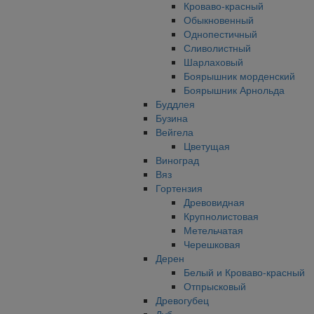
Кроваво-красный
Обыкновенный
Однопестичный
Сливолистный
Шарлаховый
Боярышник морденский
Боярышник Арнольда
Буддлея
Бузина
Вейгела
Цветущая
Виноград
Вяз
Гортензия
Древовидная
Крупнолистовая
Метельчатая
Черешковая
Дерен
Белый и Кроваво-красный
Отпрысковый
Древогубец